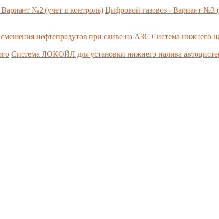
 Вариант №2 (учет и контроль)
Цифровой газовоз - Вариант №3 (
 смешения нефтепродутов при сливе на АЗС
Система нижнего н
ого
Система ЛОКОЙЛ для установки нижнего налива автоцист