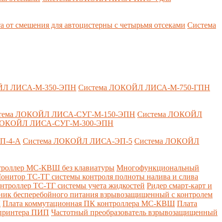
т смешения для автоцистерны с четырьмя отсеками
Система
ЙЛ ЛИСА-М-350-ЭПН
Система ЛОКОЙЛ ЛИСА-М-750-ГПН
тема ЛОКОЙЛ ЛИСА-СУГ-М-150-ЭПН
Система ЛОКОЙЛ
ЛОКОЙЛ ЛИСА-СУГ-М-300-ЭПН
П-4-А
Система ЛОКОЙЛ ЛИСА-ЭП-5
Система ЛОКОЙЛ
роллер МС-КВШ без клавиатуры
Многофункциональный
онитор ТС-ТГ системы контроля полноты налива и слива
нтроллер ТС-ТГ системы учета жидкостей
Ридер смарт-карт и
ник бесперебойного питания взрывозащищенный с контролем
Д
Плата коммутационная ПК контроллера МС-КВШ
Плата
 принтера ПИП
Частотный преобразователь взрывозащищенный