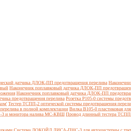
ческий датчика ДЛОК-ПП предотвращения перелива
Наконечни
овый
Наконечник поплавковый датчика ДЛОК-ПП предотвращен
ложения
Наконечник поплавковый датчика ДЛОК-ПП предотвращ
тчика предотвращения перелива
Розетка Р105-0 системы предот
ком'
Тестер ТСПП-2 оптической системы предотвращения перел
перелива в полной комплектации
Вилка В105-0 пластиковая дл
П-3 и монитора налива МС-КВШ
Провод длинный тестера ТСПП
секами
Система ЛОКОЙЛ ЛИСА-ПНС-3 для автоцистерны с трем