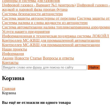
Приборы и системы для газовозов
Цифровой газовоз - Вариант №1 (контроль)
Цифровой газовоз -
жидкой и паровой фазы пропан бутана
Системы безопасности автоцистерн
Система защиты автоцистерны от перелива
Система защиты от
Системы налива и слива жидкости из автоцистерн
Система автоматизации налива топливозаправщика аэродромн
Услуги нашего предприятия
Информационная и техническая поддержка системы ЛОКОЙЛ
Контроллер МС-КВШ для промышленной автоматизации
Контроллер МС-КВШ для промышленной автоматизации
Наши проекты
Информация
Акции
Новости
Статьи
Вопросы и ответы
Контакты
Корзина
Главная
Корзина
Вы ещё не отложили ни одного товара