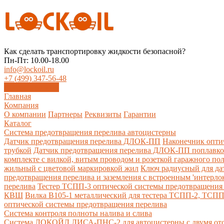
Как сделать транспортировку жидкости безопасной?
Пн-Пт: 10.00-18.00
info@lockoil.ru
+7 (499) 347-56-48
Заказать звонок
Главная
Компания
О компании
Партнеры
Реквизиты
Гарантии
Каталог
Система предотвращения перелива автоцистерны
Датчик предотвращения перелива ДЛОК-ПП
Наконечник опти
трубкой
Датчик предотвращения перелива ДЛОК-ПП поплавк
комплекте с вилкой, витым проводом и розеткой гаражного по
жильный с цветовой маркировкой жил
Ключ радиусный для да
предотвращения перелива и заземления с встроенным 'интерло
перелива
Тестер ТСПП-3 оптической системы предотвращения 
КВШ
Вилка В105-1 металлический для тестера ТСПП-2, ТСП
оптической системы предотвращения перелива
Cистема контроля полноты налива и слива
Система ЛОКОЙЛ ЛИСА-ПНС-2 для автоцистерны с двумя от