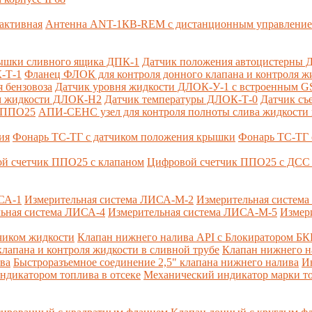
активная
Антенна ANT-1КВ-REM c дистанционным управлени
ышки сливного ящика ДПК-1
Датчик положения автоцистерны 
-Т-1
Фланец ФЛОК для контроля донного клапана и контроля жи
 бензовоза
Датчик уровня жидкости ДЛОК-У-1 с встроенным 
ом жидкости ДЛОК-Н2
Датчик температуры ДЛОК-Т-0
Датчик съ
и ППО25
АПИ-СЕНС узел для контроля полноты слива жидкости 
ия
Фонарь ТС-ТГ с датчиком положения крышки
Фонарь ТС-ТГ 
й счетчик ППО25 с клапаном
Цифровой счетчик ППО25 с ДСС 
СА-1
Измерительная система ЛИСА-М-2
Измерительная систем
ьная система ЛИСА-4
Измерительная система ЛИСА-М-5
Измер
чиком жидкости
Клапан нижнего налива API с Блокиратором Б
лапана и контроля жидкости в сливной трубе
Клапан нижнего н
ва
Быстроразъемное соединение 2,5" клапана нижнего налива
И
ндикатором топлива в отсеке
Механический индикатор марки т