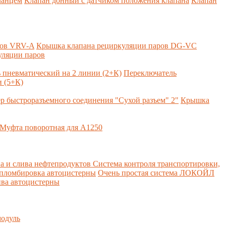
ланцем
Клапан донный с датчиком положения клапана
Клапан
ров VRV-A
Крышка клапана рециркуляции паров DG-VC
уляции паров
 пневматический на 2 линии (2+К)
Переключатель
 (5+К)
р быстроразъемного соединения "Сухой разъем" 2"
Крышка
Муфта поворотная для А1250
а и слива нефтепродуктов
Система контроля транспортировки,
 пломбировка автоцистерны
Очень простая система ЛОКОЙЛ
ва автоцистерны
одуль