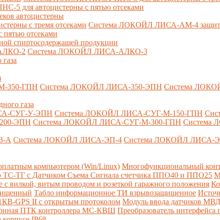
-5 для автоцистерны с пятью отсеками
секов автоцистерны
терны с тремя отсеками
Система ЛОКОЙЛ ЛИСА-AM-4 защита о
 пятью отсеками
анной спиртосодержащей продукции
АЛКО-2
Система ЛОКОЙЛ ЛИСА-АЛКО-3
 газа
в
М-350-ГПН
Система ЛОКОЙЛ ЛИСА-350-ЭПН
Система ЛОКО
дного газа
СА-СУГ-У-ЭПН
Система ЛОКОЙЛ ЛИСА-СУГ-М-150-ГПН
Сис
200-ЭПН
Система ЛОКОЙЛ ЛИСА-СУГ-М-300-ГПН
Система 
3-А
Система ЛОКОЙЛ ЛИСА-ЭП-4
Система ЛОКОЙЛ ЛИСА-Э
платным компьютером (Win/Linux)
Многофункциональный конт
р ТС-ТГ с Датчиком Съема Сигнала счетчика ППО40 и ППО25
М
с вилкой, витым проводом и розеткой гаражного положения
Ко
ащищенный
Табло информационное ТИ взрывозащищенное
Источ
КВ-GPS II с открытым протоколом
Модуль ввода датчиков МВ
ионная ПТК контроллера МС-КВШ
Преобразователь интерфейса
 корпусе IP68