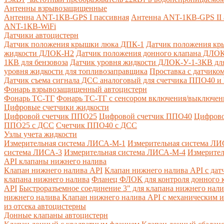
Антенны взрывозащищенные
Антенна ANT-1КВ-GPS I пассивная
Антенна ANT-1КВ-GPS II 
ANT-1КВ-WiFi
Датчики автоцистерн
Датчик положения крышки люка ДПК-1
Датчик положения кр
жидкости ДЛОК-Н2
Датчик положения донного клапана ДЛОК
1КВ для бензовоза
Датчик уровня жидкости ДЛОК-У-1-3КВ для
уровня жидкости для топливозаправщика
Проставка с датчик
Датчик съема сигнала ДСС аналоговый для счетчика ППО40 
Фонарь взрывозащищенный автоцистерн
Фонарь ТС-ТГ
Фонарь ТС-ТГ с сенсором включения/выключен
Цифровые счетчики жидкости
Цифровой счетчик ППО25
Цифровой счетчик ППО40
Цифрово
ППО25 с ДСС
Счетчик ППО40 с ДСС
Узлы учета жидкости
Измерительная система ЛИСА-М-1
Измерительная система ЛИ
система ЛИСА-3
Измерительная система ЛИСА-М-4
Измерител
API клапаны нижнего налива
Клапан нижнего налива API
Клапан нижнего налива API с дат
клапана нижнего налива
Фланец ФЛОК для контроля донного к
API
Быстроразъемное соединение 3" для клапана нижнего нали
нижнего налива
Клапан нижнего налива API с механическим и
из отсека автоцистерны
Донные клапаны автоцистерн