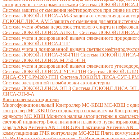
автоцистерны с четырьмя отсеками
Система ЛОКОЙЛ ЛИСА-ПНС
Система защиты от смешения нефтепродуктов при сливе из от
Система ЛОКОЙЛ ЛИСА-AM-3 защита от смешения для автоцис
ЛОКОЙЛ ЛИСА-AM-5 защита от смешения для автоцистерны с
Система учета объема перевозок этилового спирта и нефасов
Система ЛОКОЙЛ ЛИСА-AЛКО-1
Система ЛОКОЙЛ ЛИСА-
Система учета и дозированной выдачи сжиженного природного
Система ЛОКОЙЛ ЛИСА-СПГ
Система учета и дозированной выдачи светлых нефтепродукто
Система ЛОКОЙЛ ЛИСА-350-ГПН
Система ЛОКОЙЛ ЛИСА-
Система ЛОКОЙЛ ЛИСА-М-750-ЭПН
Система учета и дозированной выдачи сжиженного углеводоро
Система ЛОКОЙЛ ЛИСА-СУГ-У-ГПН
Система ЛОКОЙЛ-ЛИ
ЛИСА-СУГ-LPM200-ГПН
Система ЛОКОЙЛ ЛИСА-СУГ-LPM
Система электронной пломбировки автоцистерны
Система ЛОКОЙЛ ЛИСА-ЭП-3
Система ЛОКОЙЛ ЛИСА-ЭП-
ЛИСА-ЭП-5-А
Контроллеры автоцистерн
Многофункциональный Контроллер МС-КВШ
МС-КВШ с одно
контроллер МС-КВШ без индикатора и клавиатуры
Контролле
жидкости
МС-КВШ Монитор налива автоцистерны в комплекте 
световой индикатор
Блок питания и плавного пуска взрывоз
заряда АКБ
Антенна ANT-1КВ-GPS II активная
Антенна ANT-1
коммутационная ПЧК контроллера МС-КВШ
Плата коммутац
15кВт
Частотный преобразователь 22кВт в водонепроницаемом