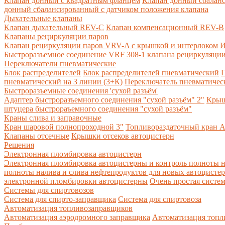
Клапан донный с квадратным фланцем
Клапан донный сбалан
донный сбалансированный с датчиком положения клапана
Дыхательные клапаны
Клапан дыхательный REV-C
Клапан компенсационный REV-B
Клапаны рециркуляции паров
Клапан рециркуляции паров VRV-A с крышкой и интерлоком
И
Быстроразъемное соединение VRF 308-1 клапана рециркуляции
Переключатели пневматические
Блок распределителей
Блок распределителей пневматический
П
пневматический на 3 линии (3+К)
Переключатель пневматическ
Быстроразъемные соединения 'сухой разъём'
Адаптер быстроразъемного соединения "сухой разъём" 2"
Крыш
штуцера быстрораъемного соединения "сухой разъём"
Краны слива и заправочные
Кран шаровой полнопроходной 3"
Топливораздаточный кран A
Клапаны отсечные
Крышки отсеков автоцистерн
Решения
Электронная пломбировка автоцистерн
Электронная пломбировка автоцистерны и контроль полноты н
полноты налива и слива нефтепродуктов для новых автоцисте
электронной пломбировки автоцистерны
Очень простая систе
Системы для спиртовозов
Система для спирто-заправщика
Система для спиртовоза
Автоматизация топливозаправщиков
Автоматизация аэродромного заправщика
Автоматизация топли