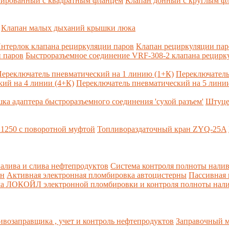
сированный с квадратным фланцем
Клапан донный с круглым ф
Клапан малых дыханий крышки люка
нтерлок клапана рециркуляции паров
Клапан рециркуляции па
 паров
Быстроразъемное соединение VRF-308-2 клапана рецирк
ереключатель пневматический на 1 линию (1+К)
Переключатель
ий на 4 линии (4+К)
Переключатель пневматический на 5 линии
ка адаптера быстроразъемного соединения 'сухой разъем'
Штуце
1250 с поворотной муфтой
Топливораздаточный кран ZYQ-25A
алива и слива нефтепродуктов
Система контроля полноты налив
рн
Активная электронная пломбировка автоцистерны
Пассивная
ма ЛОКОЙЛ электронной пломбировки и контроля полноты нали
возаправщика , учет и контроль нефтепродуктов
Заправочный м