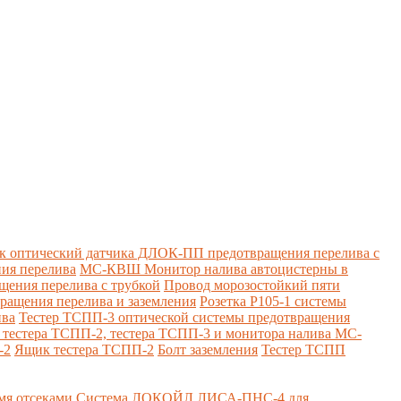
к оптический датчика ДЛОК-ПП предотвращения перелива с
ия перелива
МС-КВШ Монитор налива автоцистерны в
ения перелива с трубкой
Провод морозостойкий пяти
вращения перелива и заземления
Розетка Р105-1 системы
ива
Тестер ТСПП-3 оптической системы предотвращения
я тестера ТСПП-2, тестера ТСПП-3 и монитора налива МС-
-2
Ящик тестера ТСПП-2
Болт заземления
Тестер ТСПП
я отсеками
Система ЛОКОЙЛ ЛИСА-ПНС-4 для