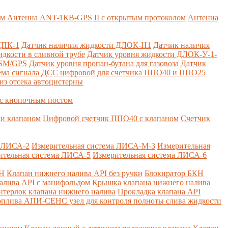
ем
Антенна ANT-1КВ-GPS II с открытым протоколом
Антенна
ДПК-1
Датчик наличия жидкости ДЛОК-Н1
Датчик наличия
дкости в сливной трубе
Датчик уровня жидкости ДЛОК-У-1-
GSM/GPS
Датчик уровня пропан-бутана для газовоза
Датчик
ема сигнала ДСС цифровой для счетчика ППО40 и ППО25
из отсека автоцистерны
с кнопочным постом
и клапаном
Цифровой счетчик ППО40 с клапаном
Счетчик
а ЛИСА-2
Измерительная система ЛИСА-М-3
Измерительная
ительная система ЛИСА-5
Измерительная система ЛИСА-6
КН
Клапан нижнего налива API без ручки
Блокиратор БКН
алива API с манифольдом
Крышка клапана нижнего налива
нтерлок клапана нижнего налива
Прокладка клапана API
оплива
АПИ-СЕНС узел для контроля полноты слива жидкости