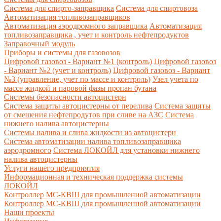
Система для спирто-заправщика
Система для спиртовоза
Автоматизация топливозаправщиков
Автоматизация аэродромного заправщика
Автоматизация
топливозаправщика , учет и контроль нефтепродуктов
Заправочный модуль
Приборы и системы для газовозов
Цифровой газовоз - Вариант №1 (контроль)
Цифровой газовоз
- Вариант №2 (учет и контроль)
Цифровой газовоз - Вариант
№3 (управление, учет по массе и контроль)
Узел учета по
массе жидкой и паровой фазы пропан бутана
Системы безопасности автоцистерн
Система защиты автоцистерны от перелива
Система защиты
от смешения нефтепродутов при сливе на АЗС
Система
нижнего налива автоцистерны
Системы налива и слива жидкости из автоцистерн
Система автоматизации налива топливозаправщика
аэродромного
Система ЛОКОЙЛ для установки нижнего
налива автоцистерны
Услуги нашего предприятия
Информационная и техническая поддержка системы
ЛОКОЙЛ
Контроллер МС-КВШ для промышленной автоматизации
Контроллер МС-КВШ для промышленной автоматизации
Наши проекты