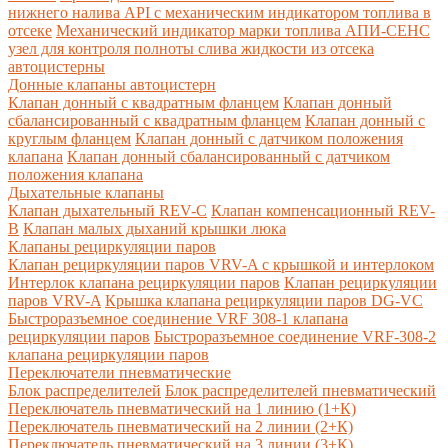
нижнего налива API с механическим индикатором топлива в
отсеке
Механический индикатор марки топлива
АПИ-СЕНС
узел для контроля полноты слива жидкости из отсека
автоцистерны
Донные клапаны автоцистерн
Клапан донный с квадратным фланцем
Клапан донный
сбалансированный с квадратным фланцем
Клапан донный с
круглым фланцем
Клапан донный с датчиком положения
клапана
Клапан донный сбалансированный с датчиком
положения клапана
Дыхательные клапаны
Клапан дыхательный REV-C
Клапан компенсационный REV-
B
Клапан малых дыханий крышки люка
Клапаны рециркуляции паров
Клапан рециркуляции паров VRV-A с крышкой и интерлоком
Интерлок клапана рециркуляции паров
Клапан рециркуляции
паров VRV-A
Крышка клапана рециркуляции паров DG-VC
Быстроразъемное соединение VRF 308-1 клапана
рециркуляции паров
Быстроразъемное соединение VRF-308-2
клапана рециркуляции паров
Переключатели пневматические
Блок распределителей
Блок распределителей пневматический
Переключатель пневматический на 1 линию (1+К)
Переключатель пневматический на 2 линии (2+К)
Переключатель пневматический на 3 линии (3+К)