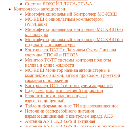
Система ЛОКОЙЛ ЛИСА-ЭП-5-А
Контроллеры автоцистерн
Многофункциональный Контроллер МС-КВШ
МС-КВШ с одноплатным компьютером
(Win/Linux)
Многофункциональный контроллер МС-КВШ без
клавиатуры
Многофункциональный контроллер МС-КВШ без
индикатора и клавиатуры
Контроллер ТС-ТГ с Датчиком Съема Сигнала
счетчика ППО40 и ППО25
Монитор ТС-ТГ системы контроля полноты
налива и слива жидкости
МС-КВШ Монитор налива автоцистерны в
комплекте с вилкой, витым проводом и розеткой
гаражного положения
Контроллер ТС-ТГ системы учета жидкостей
Ридер смарт-карт и световой индикатор
Блок питания и плавного пуска
взрывозащищенный
Табло информационное ТИ взрывозащищенное
Источник бесперебойного питания
взрывозащищенный с контролем заряда АКБ
Антенна ANT-1КВ-GPS II активная
Антенна ANT-1КВ-GPS II с открытым протоколом