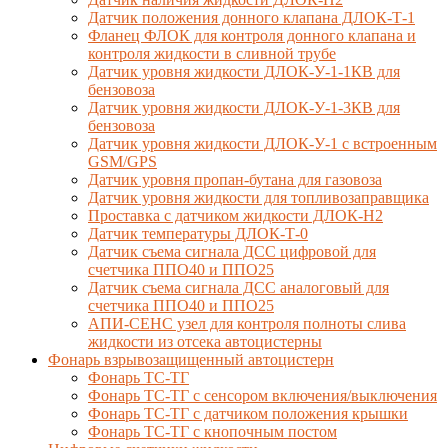
Датчик положения донного клапана ДЛОК-Т-1
Фланец ФЛОК для контроля донного клапана и
контроля жидкости в сливной трубе
Датчик уровня жидкости ДЛОК-У-1-1КВ для
бензовоза
Датчик уровня жидкости ДЛОК-У-1-3КВ для
бензовоза
Датчик уровня жидкости ДЛОК-У-1 с встроенным
GSM/GPS
Датчик уровня пропан-бутана для газовоза
Датчик уровня жидкости для топливозаправщика
Проставка с датчиком жидкости ДЛОК-Н2
Датчик температуры ДЛОК-Т-0
Датчик съема сигнала ДСС цифровой для
счетчика ППО40 и ППО25
Датчик съема сигнала ДСС аналоговый для
счетчика ППО40 и ППО25
АПИ-СЕНС узел для контроля полноты слива
жидкости из отсека автоцистерны
Фонарь взрывозащищенный автоцистерн
Фонарь ТС-ТГ
Фонарь ТС-ТГ с сенсором включения/выключения
Фонарь ТС-ТГ с датчиком положения крышки
Фонарь ТС-ТГ с кнопочным постом