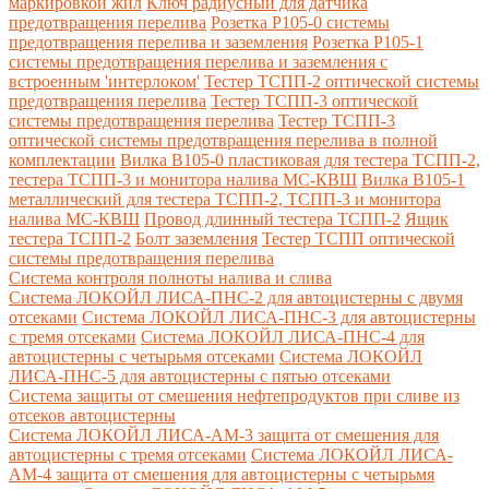
маркировкой жил
Ключ радиусный для датчика
предотвращения перелива
Розетка Р105-0 системы
предотвращения перелива и заземления
Розетка Р105-1
системы предотвращения перелива и заземления с
встроенным 'интерлоком'
Тестер ТСПП-2 оптической системы
предотвращения перелива
Тестер ТСПП-3 оптической
системы предотвращения перелива
Тестер ТСПП-3
оптической системы предотвращения перелива в полной
комплектации
Вилка В105-0 пластиковая для тестера ТСПП-2,
тестера ТСПП-3 и монитора налива МС-КВШ
Вилка В105-1
металлический для тестера ТСПП-2, ТСПП-3 и монитора
налива МС-КВШ
Провод длинный тестера ТСПП-2
Ящик
тестера ТСПП-2
Болт заземления
Тестер ТСПП оптической
системы предотвращения перелива
Cистема контроля полноты налива и слива
Система ЛОКОЙЛ ЛИСА-ПНС-2 для автоцистерны с двумя
отсеками
Система ЛОКОЙЛ ЛИСА-ПНС-3 для автоцистерны
с тремя отсеками
Система ЛОКОЙЛ ЛИСА-ПНС-4 для
автоцистерны с четырьмя отсеками
Система ЛОКОЙЛ
ЛИСА-ПНС-5 для автоцистерны с пятью отсеками
Система защиты от смешения нефтепродуктов при сливе из
отсеков автоцистерны
Система ЛОКОЙЛ ЛИСА-AM-3 защита от смешения для
автоцистерны с тремя отсеками
Система ЛОКОЙЛ ЛИСА-
AM-4 защита от смешения для автоцистерны с четырьмя