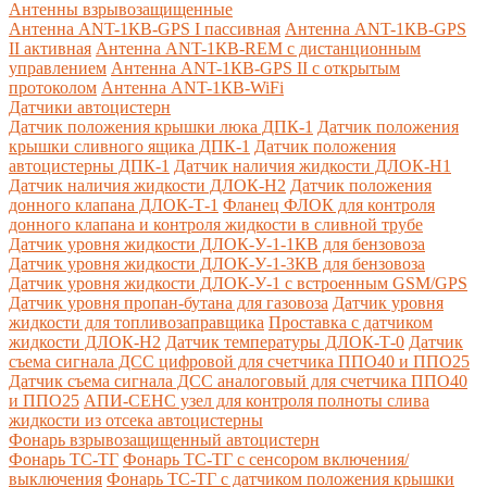
Антенны взрывозащищенные
Антенна ANT-1КВ-GPS I пассивная
Антенна ANT-1КВ-GPS
II активная
Антенна ANT-1КВ-REM c дистанционным
управлением
Антенна ANT-1КВ-GPS II с открытым
протоколом
Антенна ANT-1КВ-WiFi
Датчики автоцистерн
Датчик положения крышки люка ДПК-1
Датчик положения
крышки сливного ящика ДПК-1
Датчик положения
автоцистерны ДПК-1
Датчик наличия жидкости ДЛОК-Н1
Датчик наличия жидкости ДЛОК-Н2
Датчик положения
донного клапана ДЛОК-Т-1
Фланец ФЛОК для контроля
донного клапана и контроля жидкости в сливной трубе
Датчик уровня жидкости ДЛОК-У-1-1КВ для бензовоза
Датчик уровня жидкости ДЛОК-У-1-3КВ для бензовоза
Датчик уровня жидкости ДЛОК-У-1 с встроенным GSM/GPS
Датчик уровня пропан-бутана для газовоза
Датчик уровня
жидкости для топливозаправщика
Проставка с датчиком
жидкости ДЛОК-Н2
Датчик температуры ДЛОК-Т-0
Датчик
съема сигнала ДСС цифровой для счетчика ППО40 и ППО25
Датчик съема сигнала ДСС аналоговый для счетчика ППО40
и ППО25
АПИ-СЕНС узел для контроля полноты слива
жидкости из отсека автоцистерны
Фонарь взрывозащищенный автоцистерн
Фонарь ТС-ТГ
Фонарь ТС-ТГ с сенсором включения/
выключения
Фонарь ТС-ТГ с датчиком положения крышки