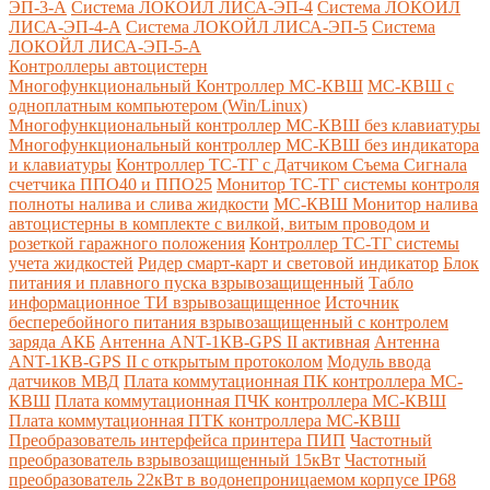
ЭП-3-А
Система ЛОКОЙЛ ЛИСА-ЭП-4
Система ЛОКОЙЛ
ЛИСА-ЭП-4-А
Система ЛОКОЙЛ ЛИСА-ЭП-5
Система
ЛОКОЙЛ ЛИСА-ЭП-5-А
Контроллеры автоцистерн
Многофункциональный Контроллер МС-КВШ
МС-КВШ с
одноплатным компьютером (Win/Linux)
Многофункциональный контроллер МС-КВШ без клавиатуры
Многофункциональный контроллер МС-КВШ без индикатора
и клавиатуры
Контроллер ТС-ТГ с Датчиком Съема Сигнала
счетчика ППО40 и ППО25
Монитор ТС-ТГ системы контроля
полноты налива и слива жидкости
МС-КВШ Монитор налива
автоцистерны в комплекте с вилкой, витым проводом и
розеткой гаражного положения
Контроллер ТС-ТГ системы
учета жидкостей
Ридер смарт-карт и световой индикатор
Блок
питания и плавного пуска взрывозащищенный
Табло
информационное ТИ взрывозащищенное
Источник
бесперебойного питания взрывозащищенный с контролем
заряда АКБ
Антенна ANT-1КВ-GPS II активная
Антенна
ANT-1КВ-GPS II с открытым протоколом
Модуль ввода
датчиков МВД
Плата коммутационная ПК контроллера МС-
КВШ
Плата коммутационная ПЧК контроллера МС-КВШ
Плата коммутационная ПТК контроллера МС-КВШ
Преобразователь интерфейса принтера ПИП
Частотный
преобразователь взрывозащищенный 15кВт
Частотный
преобразователь 22кВт в водонепроницаемом корпусе IP68