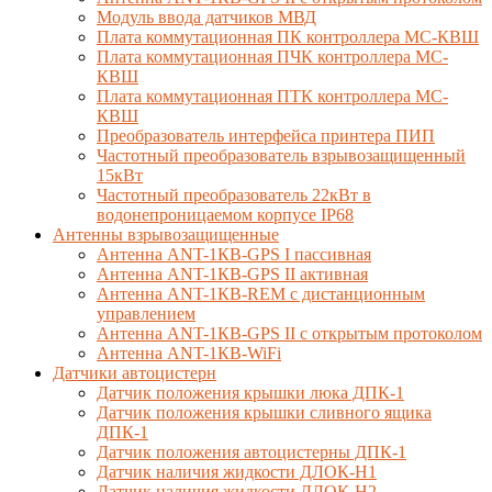
Модуль ввода датчиков МВД
Плата коммутационная ПК контроллера МС-КВШ
Плата коммутационная ПЧК контроллера МС-
КВШ
Плата коммутационная ПТК контроллера МС-
КВШ
Преобразователь интерфейса принтера ПИП
Частотный преобразователь взрывозащищенный
15кВт
Частотный преобразователь 22кВт в
водонепроницаемом корпусе IP68
Антенны взрывозащищенные
Антенна ANT-1КВ-GPS I пассивная
Антенна ANT-1КВ-GPS II активная
Антенна ANT-1КВ-REM c дистанционным
управлением
Антенна ANT-1КВ-GPS II с открытым протоколом
Антенна ANT-1КВ-WiFi
Датчики автоцистерн
Датчик положения крышки люка ДПК-1
Датчик положения крышки сливного ящика
ДПК-1
Датчик положения автоцистерны ДПК-1
Датчик наличия жидкости ДЛОК-Н1
Датчик наличия жидкости ДЛОК-Н2