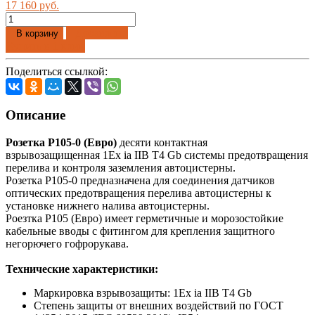
17 160 руб.
Добавлено
В корзину
Купить в 1 клик
Поделиться ссылкой:
Описание
Розетка Р105-0 (Евро)
десяти контактная
взрывозащищенная 1Еx ia IIВ Т4 Gb системы предотвращения
перелива и контроля заземления автоцистерны.
Розетка Р105-0 предназначена для соединения датчиков
оптических предотвращения перелива автоцистерны к
установке нижнего налива автоцистерны.
Роезтка Р105 (Евро) имеет герметичные и морозостойкие
кабельные вводы с фитингом для крепления защитного
негорючего гофрорукава.
Технические характеристики:
Маркировка взрывозащиты: 1Еx ia IIB T4 Gb
Степень защиты от внешних воздействий по ГОСТ