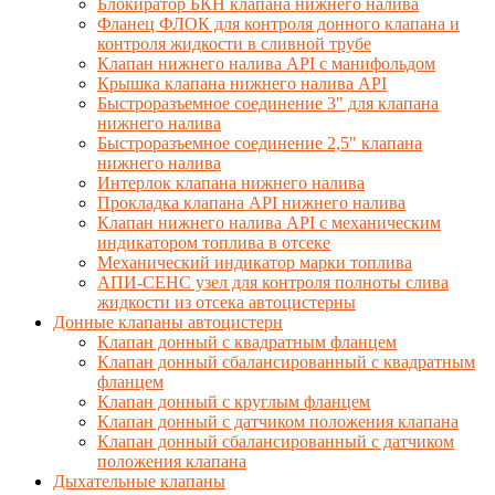
Блокиратор БКН клапана нижнего налива
Фланец ФЛОК для контроля донного клапана и
контроля жидкости в сливной трубе
Клапан нижнего налива API с манифольдом
Крышка клапана нижнего налива API
Быстроразъемное соединение 3" для клапана
нижнего налива
Быстроразъемное соединение 2,5" клапана
нижнего налива
Интерлок клапана нижнего налива
Прокладка клапана API нижнего налива
Клапан нижнего налива API с механическим
индикатором топлива в отсеке
Механический индикатор марки топлива
АПИ-СЕНС узел для контроля полноты слива
жидкости из отсека автоцистерны
Донные клапаны автоцистерн
Клапан донный с квадратным фланцем
Клапан донный сбалансированный с квадратным
фланцем
Клапан донный с круглым фланцем
Клапан донный с датчиком положения клапана
Клапан донный сбалансированный с датчиком
положения клапана
Дыхательные клапаны