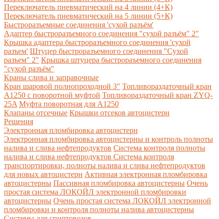
Переключатель пневматический на 4 линии (4+К)
Переключатель пневматический на 5 линии (5+К)
Быстроразъемные соединения 'сухой разъём'
Адаптер быстроразъемного соединения "сухой разъём" 2"
Крышка адаптера быстроразъемного соединения 'сухой
разъем'
Штуцер быстроразъемного соединения "Сухой
разъем" 2"
Крышка штуцера быстрораъемного соединения
"сухой разъём"
Краны слива и заправочные
Кран шаровой полнопроходной 3"
Топливораздаточный кран
A1250 с поворотной муфтой
Топливораздаточный кран ZYQ-
25A
Муфта поворотная для А1250
Клапаны отсечные
Крышки отсеков автоцистерн
Решения
Электронная пломбировка автоцистерн
Электронная пломбировка автоцистерны и контроль полноты
налива и слива нефтепродуктов
Система контроля полноты
налива и слива нефтепродуктов
Система контроля
транспортировки, полноты налива и слива нефтепродуктов
для новых автоцистерн
Активная электронная пломбировка
автоцистерны
Пассивная пломбировка автоцистерны
Очень
простая система ЛОКОЙЛ электронной пломбировки
автоцистерны
Очень простая система ЛОКОЙЛ электронной
пломбировки и контроля полноты налива автоцистерны
Системы для спиртовозов