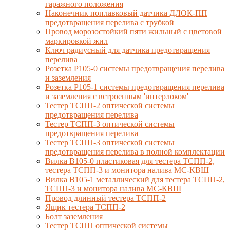
гаражного положения
Наконечник поплавковый датчика ДЛОК-ПП
предотвращения перелива с трубкой
Провод морозостойкий пяти жильный с цветовой
маркировкой жил
Ключ радиусный для датчика предотвращения
перелива
Розетка Р105-0 системы предотвращения перелива
и заземления
Розетка Р105-1 системы предотвращения перелива
и заземления с встроенным 'интерлоком'
Тестер ТСПП-2 оптической системы
предотвращения перелива
Тестер ТСПП-3 оптической системы
предотвращения перелива
Тестер ТСПП-3 оптической системы
предотвращения перелива в полной комплектации
Вилка В105-0 пластиковая для тестера ТСПП-2,
тестера ТСПП-3 и монитора налива МС-КВШ
Вилка В105-1 металлический для тестера ТСПП-2,
ТСПП-3 и монитора налива МС-КВШ
Провод длинный тестера ТСПП-2
Ящик тестера ТСПП-2
Болт заземления
Тестер ТСПП оптической системы