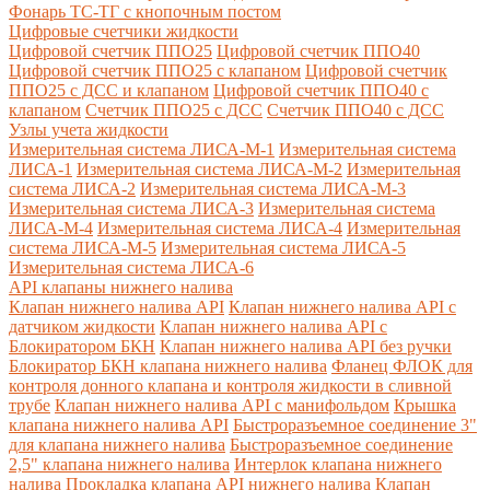
Фонарь ТС-ТГ с кнопочным постом
Цифровые счетчики жидкости
Цифровой счетчик ППО25
Цифровой счетчик ППО40
Цифровой счетчик ППО25 с клапаном
Цифровой счетчик
ППО25 с ДСС и клапаном
Цифровой счетчик ППО40 с
клапаном
Счетчик ППО25 с ДСС
Счетчик ППО40 с ДСС
Узлы учета жидкости
Измерительная система ЛИСА-М-1
Измерительная система
ЛИСА-1
Измерительная система ЛИСА-М-2
Измерительная
система ЛИСА-2
Измерительная система ЛИСА-М-3
Измерительная система ЛИСА-3
Измерительная система
ЛИСА-М-4
Измерительная система ЛИСА-4
Измерительная
система ЛИСА-М-5
Измерительная система ЛИСА-5
Измерительная система ЛИСА-6
API клапаны нижнего налива
Клапан нижнего налива API
Клапан нижнего налива API с
датчиком жидкости
Клапан нижнего налива API с
Блокиратором БКН
Клапан нижнего налива API без ручки
Блокиратор БКН клапана нижнего налива
Фланец ФЛОК для
контроля донного клапана и контроля жидкости в сливной
трубе
Клапан нижнего налива API с манифольдом
Крышка
клапана нижнего налива API
Быстроразъемное соединение 3"
для клапана нижнего налива
Быстроразъемное соединение
2,5" клапана нижнего налива
Интерлок клапана нижнего
налива
Прокладка клапана API нижнего налива
Клапан