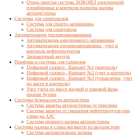
Очень простая система ЛОКОЙЛ электронной
пломбировки и контроля полноты налива
автоцистерны
Системы для спиртовозов
Система для спирто-заправщика
Система для спиртовоза
Автоматизация топливозаправщиков
Автоматизация аэродромного заправщика
Автоматизация топливозаправщика , учет и
контроль нефтепродуктов
Заправочный модуль
Приборы и системы для газовозов
Цифровой газовоз - Вариант №1 (контроль)
Цифровой газовоз - Вариант №2 (учет и контроль)
Цифровой газовоз - Вариант №3 (управление, учет
по массе и контроль)
Узел учета по массе жидкой и паровой фазы
пропан бутана
Системы безопасности автоцистерн
Система защиты автоцистерны от перелива
Система защиты от смешения нефтепродутов при
сливе на АЗС
Система нижнего налива автоцистерны
Системы налива и слива жидкости из автоцистерн
Система автоматизации налива