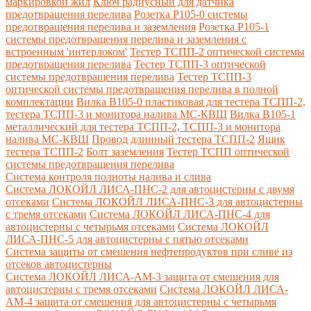
маркировкой жил
Ключ радиусный для датчика
предотвращения перелива
Розетка Р105-0 системы
предотвращения перелива и заземления
Розетка Р105-1
системы предотвращения перелива и заземления с
встроенным 'интерлоком'
Тестер ТСПП-2 оптической системы
предотвращения перелива
Тестер ТСПП-3 оптической
системы предотвращения перелива
Тестер ТСПП-3
оптической системы предотвращения перелива в полной
комплектации
Вилка В105-0 пластиковая для тестера ТСПП-2,
тестера ТСПП-3 и монитора налива МС-КВШ
Вилка В105-1
металлический для тестера ТСПП-2, ТСПП-3 и монитора
налива МС-КВШ
Провод длинный тестера ТСПП-2
Ящик
тестера ТСПП-2
Болт заземления
Тестер ТСПП оптической
системы предотвращения перелива
Cистема контроля полноты налива и слива
Система ЛОКОЙЛ ЛИСА-ПНС-2 для автоцистерны с двумя
отсеками
Система ЛОКОЙЛ ЛИСА-ПНС-3 для автоцистерны
с тремя отсеками
Система ЛОКОЙЛ ЛИСА-ПНС-4 для
автоцистерны с четырьмя отсеками
Система ЛОКОЙЛ
ЛИСА-ПНС-5 для автоцистерны с пятью отсеками
Система защиты от смешения нефтепродуктов при сливе из
отсеков автоцистерны
Система ЛОКОЙЛ ЛИСА-AM-3 защита от смешения для
автоцистерны с тремя отсеками
Система ЛОКОЙЛ ЛИСА-
AM-4 защита от смешения для автоцистерны с четырьмя