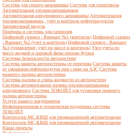
Система для спирто-заправщика
Система для спиртовоза
Автоматизация топливозаправщиков
Автоматизация аэродромного заправщика
Автоматизация
топливозаправщика , учет и контроль нефтепродуктов
Заправочный модуль
Приборы и системы для газовозов
Цифровой газовоз - Вариант №1 (контроль)
Цифровой газовоз
- Вариант №2 (учет и контроль)
Цифровой газовоз - Вариант
№3 (управление, учет по массе и контроль)
Узел учета по
массе жидкой и паровой фазы пропан бутана
Системы безопасности автоцистерн
Система защиты автоцистерны от перелива
Система защиты
от смешения нефтепродутов при сливе на АЗС
Система
нижнего налива автоцистерны
Системы налива и слива жидкости из автоцистерн
Система автоматизации налива топливозаправщика
аэродромного
Система ЛОКОЙЛ для установки нижнего
налива автоцистерны
Услуги нашего предприятия
Информационная и техническая поддержка системы
ЛОКОЙЛ
Контроллер МС-КВШ для промышленной автоматизации
Контроллер МС-КВШ для промышленной автоматизации
Наши проекты