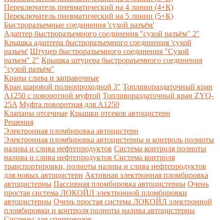
Переключатель пневматический на 4 линии (4+К)
Переключатель пневматический на 5 линии (5+К)
Быстроразъемные соединения 'сухой разъём'
Адаптер быстроразъемного соединения "сухой разъём" 2"
Крышка адаптера быстроразъемного соединения 'сухой
разъем'
Штуцер быстроразъемного соединения "Сухой
разъем" 2"
Крышка штуцера быстрораъемного соединения
"сухой разъём"
Краны слива и заправочные
Кран шаровой полнопроходной 3"
Топливораздаточный кран
A1250 с поворотной муфтой
Топливораздаточный кран ZYQ-
25A
Муфта поворотная для А1250
Клапаны отсечные
Крышки отсеков автоцистерн
Решения
Электронная пломбировка автоцистерн
Электронная пломбировка автоцистерны и контроль полноты
налива и слива нефтепродуктов
Система контроля полноты
налива и слива нефтепродуктов
Система контроля
транспортировки, полноты налива и слива нефтепродуктов
для новых автоцистерн
Активная электронная пломбировка
автоцистерны
Пассивная пломбировка автоцистерны
Очень
простая система ЛОКОЙЛ электронной пломбировки
автоцистерны
Очень простая система ЛОКОЙЛ электронной
пломбировки и контроля полноты налива автоцистерны
Системы для спиртовозов