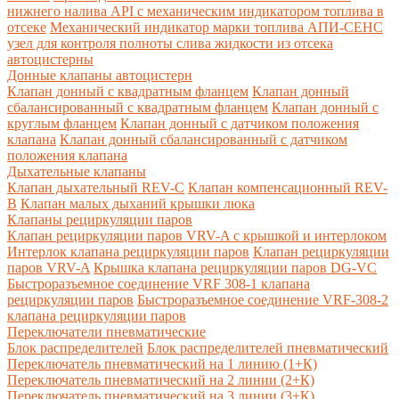
нижнего налива API с механическим индикатором топлива в
отсеке
Механический индикатор марки топлива
АПИ-СЕНС
узел для контроля полноты слива жидкости из отсека
автоцистерны
Донные клапаны автоцистерн
Клапан донный с квадратным фланцем
Клапан донный
сбалансированный с квадратным фланцем
Клапан донный с
круглым фланцем
Клапан донный с датчиком положения
клапана
Клапан донный сбалансированный с датчиком
положения клапана
Дыхательные клапаны
Клапан дыхательный REV-C
Клапан компенсационный REV-
B
Клапан малых дыханий крышки люка
Клапаны рециркуляции паров
Клапан рециркуляции паров VRV-A с крышкой и интерлоком
Интерлок клапана рециркуляции паров
Клапан рециркуляции
паров VRV-A
Крышка клапана рециркуляции паров DG-VC
Быстроразъемное соединение VRF 308-1 клапана
рециркуляции паров
Быстроразъемное соединение VRF-308-2
клапана рециркуляции паров
Переключатели пневматические
Блок распределителей
Блок распределителей пневматический
Переключатель пневматический на 1 линию (1+К)
Переключатель пневматический на 2 линии (2+К)
Переключатель пневматический на 3 линии (3+К)