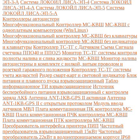
ЭП-3-А
Система ЛОКОЙЛ ЛИСА-ЭП-4
Система ЛОКОЙЛ
ЛИСА-ЭП-4-А
Система ЛОКОЙЛ ЛИСА-ЭП-5
Система
ЛОКОЙЛ ЛИСА-ЭП-5-А
Контроллеры автоцистерн
Многофункциональный Контроллер МС-КВШ
МС-КВШ с
одноплатным компьютером (Win/Linux)
Многофункциональный контроллер МС-КВШ без клавиатуры
Многофункциональный контроллер МС-КВШ без индикатора
и клавиатуры
Контроллер ТС-ТГ с Датчиком Съема Сигнала
счетчика ППО40 и ППО25
Монитор ТС-ТГ системы контроля
полноты налива и слива жидкости
МС-КВШ Монитор налива
автоцистерны в комплекте с вилкой, витым проводом и
розеткой гаражного положения
Контроллер ТС-ТГ системы
учета жидкостей
Ридер смарт-карт и световой индикатор
Блок
питания и плавного пуска взрывозащищенный
Табло
информационное ТИ взрывозащищенное
Источник
бесперебойного питания взрывозащищенный с контролем
заряда АКБ
Антенна ANT-1КВ-GPS II активная
Антенна
ANT-1КВ-GPS II с открытым протоколом
Модуль ввода
датчиков МВД
Плата коммутационная ПК контроллера МС-
КВШ
Плата коммутационная ПЧК контроллера МС-КВШ
Плата коммутационная ПТК контроллера МС-КВШ
Преобразователь интерфейса принтера ПИП
Частотный
преобразователь взрывозащищенный 15кВт
Частотный
преобразователь 22кВт в водонепроницаемом корпусе IP68