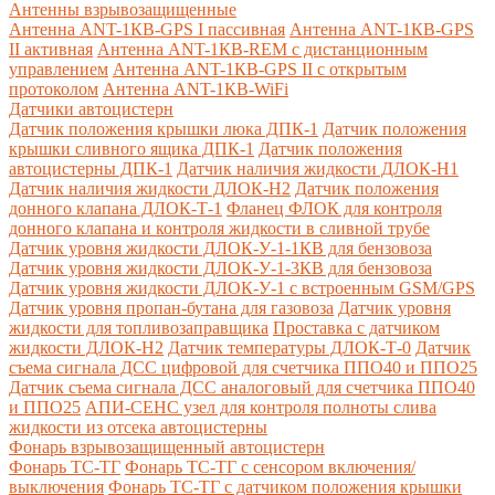
Антенны взрывозащищенные
Антенна ANT-1КВ-GPS I пассивная
Антенна ANT-1КВ-GPS
II активная
Антенна ANT-1КВ-REM c дистанционным
управлением
Антенна ANT-1КВ-GPS II с открытым
протоколом
Антенна ANT-1КВ-WiFi
Датчики автоцистерн
Датчик положения крышки люка ДПК-1
Датчик положения
крышки сливного ящика ДПК-1
Датчик положения
автоцистерны ДПК-1
Датчик наличия жидкости ДЛОК-Н1
Датчик наличия жидкости ДЛОК-Н2
Датчик положения
донного клапана ДЛОК-Т-1
Фланец ФЛОК для контроля
донного клапана и контроля жидкости в сливной трубе
Датчик уровня жидкости ДЛОК-У-1-1КВ для бензовоза
Датчик уровня жидкости ДЛОК-У-1-3КВ для бензовоза
Датчик уровня жидкости ДЛОК-У-1 с встроенным GSM/GPS
Датчик уровня пропан-бутана для газовоза
Датчик уровня
жидкости для топливозаправщика
Проставка с датчиком
жидкости ДЛОК-Н2
Датчик температуры ДЛОК-Т-0
Датчик
съема сигнала ДСС цифровой для счетчика ППО40 и ППО25
Датчик съема сигнала ДСС аналоговый для счетчика ППО40
и ППО25
АПИ-СЕНС узел для контроля полноты слива
жидкости из отсека автоцистерны
Фонарь взрывозащищенный автоцистерн
Фонарь ТС-ТГ
Фонарь ТС-ТГ с сенсором включения/
выключения
Фонарь ТС-ТГ с датчиком положения крышки