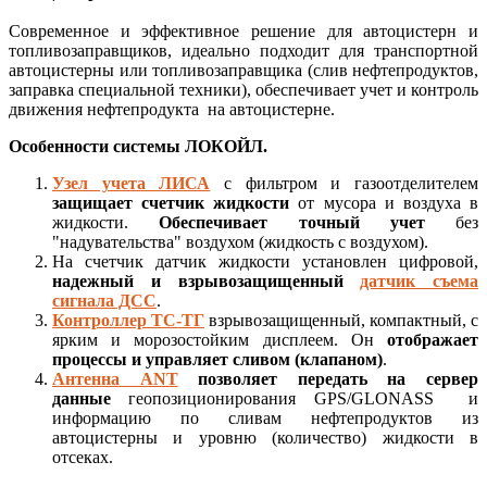
Современное и эффективное решение для автоцистерн и
топливозаправщиков, идеально подходит для транспортной
автоцистерны или топливозаправщика (слив нефтепродуктов,
заправка специальной техники), обеспечивает учет и контроль
движения нефтепродукта на автоцистерне.
Особенности системы ЛОКОЙЛ.
Узел учета ЛИСА
с фильтром и газоотделителем
защищает счетчик жидкости
от мусора и воздуха в
жидкости.
Обеспечивает точный учет
без
"надувательства" воздухом (жидкость с воздухом).
На счетчик датчик жидкости установлен цифровой,
надежный и взрывозащищенный
датчик съема
сигнала ДСС
.
Контроллер ТС-ТГ
взрывозащищенный, компактный, с
ярким и морозостойким дисплеем. Он
отображает
процессы и управляет сливом (клапаном)
.
Антенна ANT
позволяет передать на сервер
данные
геопозиционирования GPS/GLONASS и
информацию по сливам нефтепродуктов из
автоцистерны и уровню (количество) жидкости в
отсеках.