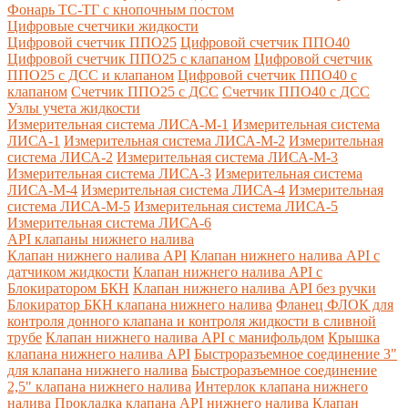
Фонарь ТС-ТГ с кнопочным постом
Цифровые счетчики жидкости
Цифровой счетчик ППО25
Цифровой счетчик ППО40
Цифровой счетчик ППО25 с клапаном
Цифровой счетчик
ППО25 с ДСС и клапаном
Цифровой счетчик ППО40 с
клапаном
Счетчик ППО25 с ДСС
Счетчик ППО40 с ДСС
Узлы учета жидкости
Измерительная система ЛИСА-М-1
Измерительная система
ЛИСА-1
Измерительная система ЛИСА-М-2
Измерительная
система ЛИСА-2
Измерительная система ЛИСА-М-3
Измерительная система ЛИСА-3
Измерительная система
ЛИСА-М-4
Измерительная система ЛИСА-4
Измерительная
система ЛИСА-М-5
Измерительная система ЛИСА-5
Измерительная система ЛИСА-6
API клапаны нижнего налива
Клапан нижнего налива API
Клапан нижнего налива API с
датчиком жидкости
Клапан нижнего налива API с
Блокиратором БКН
Клапан нижнего налива API без ручки
Блокиратор БКН клапана нижнего налива
Фланец ФЛОК для
контроля донного клапана и контроля жидкости в сливной
трубе
Клапан нижнего налива API с манифольдом
Крышка
клапана нижнего налива API
Быстроразъемное соединение 3"
для клапана нижнего налива
Быстроразъемное соединение
2,5" клапана нижнего налива
Интерлок клапана нижнего
налива
Прокладка клапана API нижнего налива
Клапан