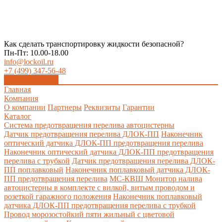
Как сделать транспортировку жидкости безопасной?
Пн-Пт: 10.00-18.00
info@lockoil.ru
+7 (499) 347-56-48
Заказать звонок
Главная
Компания
О компании
Партнеры
Реквизиты
Гарантии
Каталог
Система предотвращения перелива автоцистерны
Датчик предотвращения перелива ДЛОК-ПП
Наконечник
оптический датчика ДЛОК-ПП предотвращения перелива
Наконечник оптический датчика ДЛОК-ПП предотвращения
перелива с трубкой
Датчик предотвращения перелива ДЛОК-
ПП поплавковый
Наконечник поплавковый датчика ДЛОК-
ПП предотвращения перелива
МС-КВШ Монитор налива
автоцистерны в комплекте с вилкой, витым проводом и
розеткой гаражного положения
Наконечник поплавковый
датчика ДЛОК-ПП предотвращения перелива с трубкой
Провод морозостойкий пяти жильный с цветовой