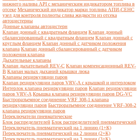
нижнего налива API с механическим индикатором топлива в
отсеке
Механический индикатор марки топлива
АПИ-СЕНС
узел для контроля полноты слива жидкости из отсека
автоцистерны
Донные клапаны автоцистерн
Клапан донный с квадратным фланцем
Клапан донный
сбалансированный с квадратным фланцем
Клапан донный с
круглым фланцем
Клапан донный с датчиком положения
клапана
Клапан донный сбалансированный с датчиком
положения клапана
Дыхательные клапаны
Клапан дыхательный REV-C
Клапан компенсационный REV-
B
Клапан малых дыханий крышки люка
Клапаны рециркуляции паров
Клапан рециркуляции паров VRV-A с крышкой и интерлоком
Интерлок клапана рециркуляции паров
Клапан рециркуляции
паров VRV-A
Крышка клапана рециркуляции паров DG-VC
Быстроразъемное соединение VRF 308-1 клапана
рециркуляции паров
Быстроразъемное соединение VRF-308-2
клапана рециркуляции паров
Переключатели пневматические
Блок распределителей
Блок распределителей пневматический
Переключатель пневматический на 1 линию (1+К)
Переключатель пневматический на 2 линии (2+К)
Переключатель пневматический на 3 линии (3+К)