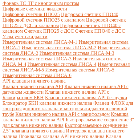
Фонарь ТС-ТГ с кнопочным постом
Цифровые счетчики жидкости
Цифровой счетчик ППО25
Цифровой счетчик ППО40
Цифровой счетчик ППО25 с клапаном
Цифровой счетчик
ППО25 с ДСС и клапаном
Цифровой счетчик ППО40 с
клапаном
Счетчик ППО25 с ДСС
Счетчик ППО40 с ДСС
Узлы учета жидкости
Измерительная система ЛИСА-М-1
Измерительная система
ЛИСА-1
Измерительная система ЛИСА-М-2
Измерительная
система ЛИСА-2
Измерительная система ЛИСА-М-3
Измерительная система ЛИСА-3
Измерительная система
ЛИСА-М-4
Измерительная система ЛИСА-4
Измерительная
система ЛИСА-М-5
Измерительная система ЛИСА-5
Измерительная система ЛИСА-6
API клапаны нижнего налива
Клапан нижнего налива API
Клапан нижнего налива API с
датчиком жидкости
Клапан нижнего налива API с
Блокиратором БКН
Клапан нижнего налива API без ручки
Блокиратор БКН клапана нижнего налива
Фланец ФЛОК для
контроля донного клапана и контроля жидкости в сливной
трубе
Клапан нижнего налива API с манифольдом
Крышка
клапана нижнего налива API
Быстроразъемное соединение 3"
для клапана нижнего налива
Быстроразъемное соединение
2,5" клапана нижнего налива
Интерлок клапана нижнего
налива
Прокладка клапана API нижнего налива
Клапан