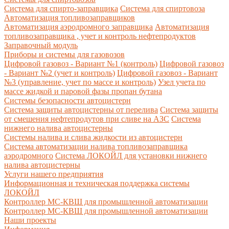
Система для спирто-заправщика
Система для спиртовоза
Автоматизация топливозаправщиков
Автоматизация аэродромного заправщика
Автоматизация
топливозаправщика , учет и контроль нефтепродуктов
Заправочный модуль
Приборы и системы для газовозов
Цифровой газовоз - Вариант №1 (контроль)
Цифровой газовоз
- Вариант №2 (учет и контроль)
Цифровой газовоз - Вариант
№3 (управление, учет по массе и контроль)
Узел учета по
массе жидкой и паровой фазы пропан бутана
Системы безопасности автоцистерн
Система защиты автоцистерны от перелива
Система защиты
от смешения нефтепродутов при сливе на АЗС
Система
нижнего налива автоцистерны
Системы налива и слива жидкости из автоцистерн
Система автоматизации налива топливозаправщика
аэродромного
Система ЛОКОЙЛ для установки нижнего
налива автоцистерны
Услуги нашего предприятия
Информационная и техническая поддержка системы
ЛОКОЙЛ
Контроллер МС-КВШ для промышленной автоматизации
Контроллер МС-КВШ для промышленной автоматизации
Наши проекты