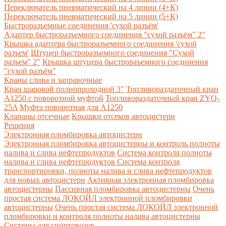
Переключатель пневматический на 4 линии (4+К)
Переключатель пневматический на 5 линии (5+К)
Быстроразъемные соединения 'сухой разъём'
Адаптер быстроразъемного соединения "сухой разъём" 2"
Крышка адаптера быстроразъемного соединения 'сухой
разъем'
Штуцер быстроразъемного соединения "Сухой
разъем" 2"
Крышка штуцера быстрораъемного соединения
"сухой разъём"
Краны слива и заправочные
Кран шаровой полнопроходной 3"
Топливораздаточный кран
A1250 с поворотной муфтой
Топливораздаточный кран ZYQ-
25A
Муфта поворотная для А1250
Клапаны отсечные
Крышки отсеков автоцистерн
Решения
Электронная пломбировка автоцистерн
Электронная пломбировка автоцистерны и контроль полноты
налива и слива нефтепродуктов
Система контроля полноты
налива и слива нефтепродуктов
Система контроля
транспортировки, полноты налива и слива нефтепродуктов
для новых автоцистерн
Активная электронная пломбировка
автоцистерны
Пассивная пломбировка автоцистерны
Очень
простая система ЛОКОЙЛ электронной пломбировки
автоцистерны
Очень простая система ЛОКОЙЛ электронной
пломбировки и контроля полноты налива автоцистерны
Системы для спиртовозов