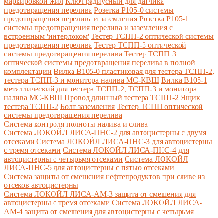
маркировкой жил
Ключ радиусный для датчика
предотвращения перелива
Розетка Р105-0 системы
предотвращения перелива и заземления
Розетка Р105-1
системы предотвращения перелива и заземления с
встроенным 'интерлоком'
Тестер ТСПП-2 оптической системы
предотвращения перелива
Тестер ТСПП-3 оптической
системы предотвращения перелива
Тестер ТСПП-3
оптической системы предотвращения перелива в полной
комплектации
Вилка В105-0 пластиковая для тестера ТСПП-2,
тестера ТСПП-3 и монитора налива МС-КВШ
Вилка В105-1
металлический для тестера ТСПП-2, ТСПП-3 и монитора
налива МС-КВШ
Провод длинный тестера ТСПП-2
Ящик
тестера ТСПП-2
Болт заземления
Тестер ТСПП оптической
системы предотвращения перелива
Cистема контроля полноты налива и слива
Система ЛОКОЙЛ ЛИСА-ПНС-2 для автоцистерны с двумя
отсеками
Система ЛОКОЙЛ ЛИСА-ПНС-3 для автоцистерны
с тремя отсеками
Система ЛОКОЙЛ ЛИСА-ПНС-4 для
автоцистерны с четырьмя отсеками
Система ЛОКОЙЛ
ЛИСА-ПНС-5 для автоцистерны с пятью отсеками
Система защиты от смешения нефтепродуктов при сливе из
отсеков автоцистерны
Система ЛОКОЙЛ ЛИСА-AM-3 защита от смешения для
автоцистерны с тремя отсеками
Система ЛОКОЙЛ ЛИСА-
AM-4 защита от смешения для автоцистерны с четырьмя