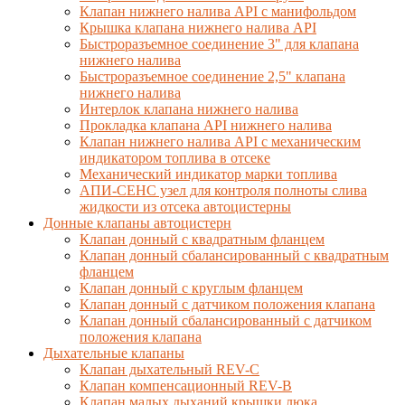
Клапан нижнего налива API с манифольдом
Крышка клапана нижнего налива API
Быстроразъемное соединение 3" для клапана
нижнего налива
Быстроразъемное соединение 2,5" клапана
нижнего налива
Интерлок клапана нижнего налива
Прокладка клапана API нижнего налива
Клапан нижнего налива API с механическим
индикатором топлива в отсеке
Механический индикатор марки топлива
АПИ-СЕНС узел для контроля полноты слива
жидкости из отсека автоцистерны
Донные клапаны автоцистерн
Клапан донный с квадратным фланцем
Клапан донный сбалансированный с квадратным
фланцем
Клапан донный с круглым фланцем
Клапан донный с датчиком положения клапана
Клапан донный сбалансированный с датчиком
положения клапана
Дыхательные клапаны
Клапан дыхательный REV-C
Клапан компенсационный REV-B
Клапан малых дыханий крышки люка