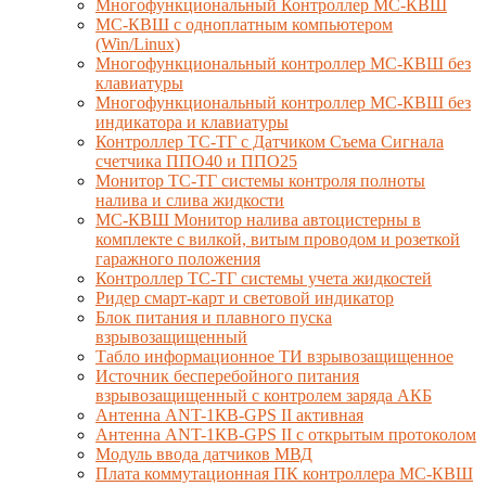
Многофункциональный Контроллер МС-КВШ
МС-КВШ с одноплатным компьютером
(Win/Linux)
Многофункциональный контроллер МС-КВШ без
клавиатуры
Многофункциональный контроллер МС-КВШ без
индикатора и клавиатуры
Контроллер ТС-ТГ с Датчиком Съема Сигнала
счетчика ППО40 и ППО25
Монитор ТС-ТГ системы контроля полноты
налива и слива жидкости
МС-КВШ Монитор налива автоцистерны в
комплекте с вилкой, витым проводом и розеткой
гаражного положения
Контроллер ТС-ТГ системы учета жидкостей
Ридер смарт-карт и световой индикатор
Блок питания и плавного пуска
взрывозащищенный
Табло информационное ТИ взрывозащищенное
Источник бесперебойного питания
взрывозащищенный с контролем заряда АКБ
Антенна ANT-1КВ-GPS II активная
Антенна ANT-1КВ-GPS II с открытым протоколом
Модуль ввода датчиков МВД
Плата коммутационная ПК контроллера МС-КВШ