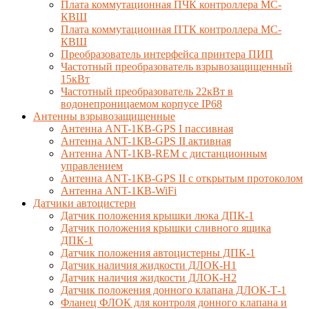
Плата коммутационная ПЧК контроллера МС-
КВШ
Плата коммутационная ПТК контроллера МС-
КВШ
Преобразователь интерфейса принтера ПИП
Частотный преобразователь взрывозащищенный
15кВт
Частотный преобразователь 22кВт в
водонепроницаемом корпусе IP68
Антенны взрывозащищенные
Антенна ANT-1КВ-GPS I пассивная
Антенна ANT-1КВ-GPS II активная
Антенна ANT-1КВ-REM c дистанционным
управлением
Антенна ANT-1КВ-GPS II с открытым протоколом
Антенна ANT-1КВ-WiFi
Датчики автоцистерн
Датчик положения крышки люка ДПК-1
Датчик положения крышки сливного ящика
ДПК-1
Датчик положения автоцистерны ДПК-1
Датчик наличия жидкости ДЛОК-Н1
Датчик наличия жидкости ДЛОК-Н2
Датчик положения донного клапана ДЛОК-Т-1
Фланец ФЛОК для контроля донного клапана и