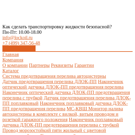
Как сделать транспортировку жидкости безопасной?
Пн-Пт: 10.00-18.00
info@lockoil.ru
+7 (499) 347-56-48
Заказать звонок
Главная
Компания
О компании
Партнеры
Реквизиты
Гарантии
Каталог
Система предотвращения перелива автоцистерны
Датчик предотвращения перелива ДЛОК-ПП
Наконечник
оптический датчика ДЛОК-ПП предотвращения перелива
Наконечник оптический датчика ДЛОК-ПП предотвращения
перелива с трубкой
Датчик предотвращения перелива ДЛОК-
ПП поплавковый
Наконечник поплавковый датчика ДЛОК-
ПП предотвращения перелива
МС-КВШ Монитор налива
автоцистерны в комплекте с вилкой, витым проводом и
розеткой гаражного положения
Наконечник поплавковый
датчика ДЛОК-ПП предотвращения перелива с трубкой
Провод морозостойкий пяти жильный с цветовой