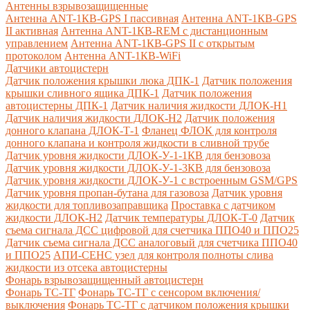
Антенны взрывозащищенные
Антенна ANT-1КВ-GPS I пассивная
Антенна ANT-1КВ-GPS
II активная
Антенна ANT-1КВ-REM c дистанционным
управлением
Антенна ANT-1КВ-GPS II с открытым
протоколом
Антенна ANT-1КВ-WiFi
Датчики автоцистерн
Датчик положения крышки люка ДПК-1
Датчик положения
крышки сливного ящика ДПК-1
Датчик положения
автоцистерны ДПК-1
Датчик наличия жидкости ДЛОК-Н1
Датчик наличия жидкости ДЛОК-Н2
Датчик положения
донного клапана ДЛОК-Т-1
Фланец ФЛОК для контроля
донного клапана и контроля жидкости в сливной трубе
Датчик уровня жидкости ДЛОК-У-1-1КВ для бензовоза
Датчик уровня жидкости ДЛОК-У-1-3КВ для бензовоза
Датчик уровня жидкости ДЛОК-У-1 с встроенным GSM/GPS
Датчик уровня пропан-бутана для газовоза
Датчик уровня
жидкости для топливозаправщика
Проставка с датчиком
жидкости ДЛОК-Н2
Датчик температуры ДЛОК-Т-0
Датчик
съема сигнала ДСС цифровой для счетчика ППО40 и ППО25
Датчик съема сигнала ДСС аналоговый для счетчика ППО40
и ППО25
АПИ-СЕНС узел для контроля полноты слива
жидкости из отсека автоцистерны
Фонарь взрывозащищенный автоцистерн
Фонарь ТС-ТГ
Фонарь ТС-ТГ с сенсором включения/
выключения
Фонарь ТС-ТГ с датчиком положения крышки