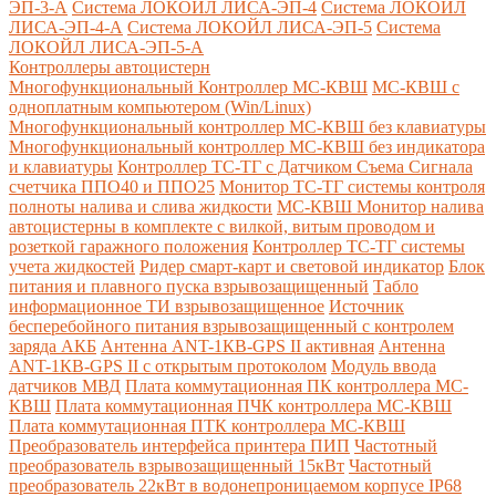
ЭП-3-А
Система ЛОКОЙЛ ЛИСА-ЭП-4
Система ЛОКОЙЛ
ЛИСА-ЭП-4-А
Система ЛОКОЙЛ ЛИСА-ЭП-5
Система
ЛОКОЙЛ ЛИСА-ЭП-5-А
Контроллеры автоцистерн
Многофункциональный Контроллер МС-КВШ
МС-КВШ с
одноплатным компьютером (Win/Linux)
Многофункциональный контроллер МС-КВШ без клавиатуры
Многофункциональный контроллер МС-КВШ без индикатора
и клавиатуры
Контроллер ТС-ТГ с Датчиком Съема Сигнала
счетчика ППО40 и ППО25
Монитор ТС-ТГ системы контроля
полноты налива и слива жидкости
МС-КВШ Монитор налива
автоцистерны в комплекте с вилкой, витым проводом и
розеткой гаражного положения
Контроллер ТС-ТГ системы
учета жидкостей
Ридер смарт-карт и световой индикатор
Блок
питания и плавного пуска взрывозащищенный
Табло
информационное ТИ взрывозащищенное
Источник
бесперебойного питания взрывозащищенный с контролем
заряда АКБ
Антенна ANT-1КВ-GPS II активная
Антенна
ANT-1КВ-GPS II с открытым протоколом
Модуль ввода
датчиков МВД
Плата коммутационная ПК контроллера МС-
КВШ
Плата коммутационная ПЧК контроллера МС-КВШ
Плата коммутационная ПТК контроллера МС-КВШ
Преобразователь интерфейса принтера ПИП
Частотный
преобразователь взрывозащищенный 15кВт
Частотный
преобразователь 22кВт в водонепроницаемом корпусе IP68