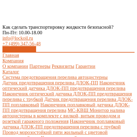
Как сделать транспортировку жидкости безопасной?
Пн-Пт: 10.00-18.00
info@lockoil.ru
+7 (499) 347-56-48
Заказать звонок
Главная
Компания
О компании
Партнеры
Реквизиты
Гарантии
Каталог
Система предотвращения перелива автоцистерны
Датчик предотвращения перелива ДЛОК-ПП
Наконечник
оптический датчика ДЛОК-ПП предотвращения перелива
Наконечник оптический датчика ДЛОК-ПП предотвращения
перелива с трубкой
Датчик предотвращения перелива ДЛОК-
ПП поплавковый
Наконечник поплавковый датчика ДЛОК-
ПП предотвращения перелива
МС-КВШ Монитор налива
автоцистерны в комплекте с вилкой, витым проводом и
розеткой гаражного положения
Наконечник поплавковый
датчика ДЛОК-ПП предотвращения перелива с трубкой
Провод морозостойкий пяти жильный с цветовой