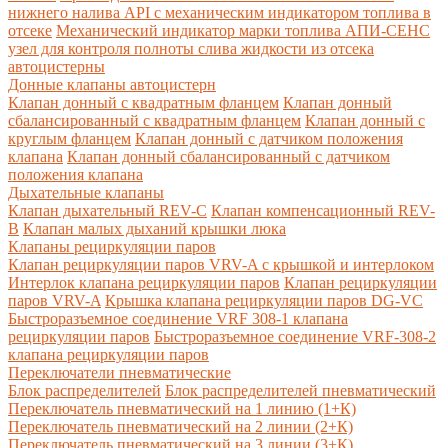
нижнего налива API с механическим индикатором топлива в
отсеке
Механический индикатор марки топлива
АПИ-СЕНС
узел для контроля полноты слива жидкости из отсека
автоцистерны
Донные клапаны автоцистерн
Клапан донный с квадратным фланцем
Клапан донный
сбалансированный с квадратным фланцем
Клапан донный с
круглым фланцем
Клапан донный с датчиком положения
клапана
Клапан донный сбалансированный с датчиком
положения клапана
Дыхательные клапаны
Клапан дыхательный REV-C
Клапан компенсационный REV-
B
Клапан малых дыханий крышки люка
Клапаны рециркуляции паров
Клапан рециркуляции паров VRV-A с крышкой и интерлоком
Интерлок клапана рециркуляции паров
Клапан рециркуляции
паров VRV-A
Крышка клапана рециркуляции паров DG-VC
Быстроразъемное соединение VRF 308-1 клапана
рециркуляции паров
Быстроразъемное соединение VRF-308-2
клапана рециркуляции паров
Переключатели пневматические
Блок распределителей
Блок распределителей пневматический
Переключатель пневматический на 1 линию (1+К)
Переключатель пневматический на 2 линии (2+К)
Переключатель пневматический на 3 линии (3+К)