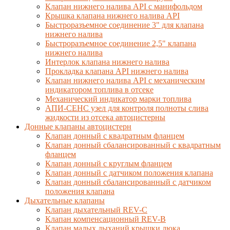
Клапан нижнего налива API с манифольдом
Крышка клапана нижнего налива API
Быстроразъемное соединение 3" для клапана
нижнего налива
Быстроразъемное соединение 2,5" клапана
нижнего налива
Интерлок клапана нижнего налива
Прокладка клапана API нижнего налива
Клапан нижнего налива API с механическим
индикатором топлива в отсеке
Механический индикатор марки топлива
АПИ-СЕНС узел для контроля полноты слива
жидкости из отсека автоцистерны
Донные клапаны автоцистерн
Клапан донный с квадратным фланцем
Клапан донный сбалансированный с квадратным
фланцем
Клапан донный с круглым фланцем
Клапан донный с датчиком положения клапана
Клапан донный сбалансированный с датчиком
положения клапана
Дыхательные клапаны
Клапан дыхательный REV-C
Клапан компенсационный REV-B
Клапан малых дыханий крышки люка