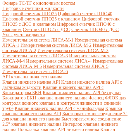
Фонарь ТС-ТГ с кнопочным постом
Цифровые счетчики жидкости
Цифровой счетчик ППО25
Цифровой счетчик ППО40
Цифровой счетчик ППО25 с клапаном
Цифровой счетчик
ППО25 с ДСС и клапаном
Цифровой счетчик ППО40 с
клапаном
Счетчик ППО25 с ДСС
Счетчик ППО40 с ДСС
Узлы учета жидкости
Измерительная система ЛИСА-М-1
Измерительная система
ЛИСА-1
Измерительная система ЛИСА-М-2
Измерительная
система ЛИСА-2
Измерительная система ЛИСА-М-3
Измерительная система ЛИСА-3
Измерительная система
ЛИСА-М-4
Измерительная система ЛИСА-4
Измерительная
система ЛИСА-М-5
Измерительная система ЛИСА-5
Измерительная система ЛИСА-6
API клапаны нижнего налива
Клапан нижнего налива API
Клапан нижнего налива API с
датчиком жидкости
Клапан нижнего налива API с
Блокиратором БКН
Клапан нижнего налива API без ручки
Блокиратор БКН клапана нижнего налива
Фланец ФЛОК для
контроля донного клапана и контроля жидкости в сливной
трубе
Клапан нижнего налива API с манифольдом
Крышка
клапана нижнего налива API
Быстроразъемное соединение 3"
для клапана нижнего налива
Быстроразъемное соединение
2,5" клапана нижнего налива
Интерлок клапана нижнего
налива
Прокладка клапана API нижнего налива
Клапан