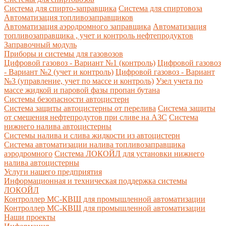
Система для спирто-заправщика
Система для спиртовоза
Автоматизация топливозаправщиков
Автоматизация аэродромного заправщика
Автоматизация
топливозаправщика , учет и контроль нефтепродуктов
Заправочный модуль
Приборы и системы для газовозов
Цифровой газовоз - Вариант №1 (контроль)
Цифровой газовоз
- Вариант №2 (учет и контроль)
Цифровой газовоз - Вариант
№3 (управление, учет по массе и контроль)
Узел учета по
массе жидкой и паровой фазы пропан бутана
Системы безопасности автоцистерн
Система защиты автоцистерны от перелива
Система защиты
от смешения нефтепродутов при сливе на АЗС
Система
нижнего налива автоцистерны
Системы налива и слива жидкости из автоцистерн
Система автоматизации налива топливозаправщика
аэродромного
Система ЛОКОЙЛ для установки нижнего
налива автоцистерны
Услуги нашего предприятия
Информационная и техническая поддержка системы
ЛОКОЙЛ
Контроллер МС-КВШ для промышленной автоматизации
Контроллер МС-КВШ для промышленной автоматизации
Наши проекты