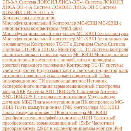
ЭП-3-А
Система ЛОКОЙЛ ЛИСА-ЭП-4
Система ЛОКОЙЛ
ЛИСА-ЭП-4-А
Система ЛОКОЙЛ ЛИСА-ЭП-5
Система
ЛОКОЙЛ ЛИСА-ЭП-5-А
Контроллеры автоцистерн
Многофункциональный Контроллер МС-КВШ
МС-КВШ с
одноплатным компьютером (Win/Linux)
Многофункциональный контроллер МС-КВШ без клавиатуры
Многофункциональный контроллер МС-КВШ без индикатора
и клавиатуры
Контроллер ТС-ТГ с Датчиком Съема Сигнала
счетчика ППО40 и ППО25
Монитор ТС-ТГ системы контроля
полноты налива и слива жидкости
МС-КВШ Монитор налива
автоцистерны в комплекте с вилкой, витым проводом и
розеткой гаражного положения
Контроллер ТС-ТГ системы
учета жидкостей
Ридер смарт-карт и световой индикатор
Блок
питания и плавного пуска взрывозащищенный
Табло
информационное ТИ взрывозащищенное
Источник
бесперебойного питания взрывозащищенный с контролем
заряда АКБ
Антенна ANT-1КВ-GPS II активная
Антенна
ANT-1КВ-GPS II с открытым протоколом
Модуль ввода
датчиков МВД
Плата коммутационная ПК контроллера МС-
КВШ
Плата коммутационная ПЧК контроллера МС-КВШ
Плата коммутационная ПТК контроллера МС-КВШ
Преобразователь интерфейса принтера ПИП
Частотный
преобразователь взрывозащищенный 15кВт
Частотный
преобразователь 22кВт в водонепроницаемом корпусе IP68