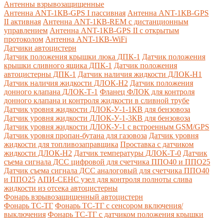
Антенны взрывозащищенные
Антенна ANT-1КВ-GPS I пассивная
Антенна ANT-1КВ-GPS
II активная
Антенна ANT-1КВ-REM c дистанционным
управлением
Антенна ANT-1КВ-GPS II с открытым
протоколом
Антенна ANT-1КВ-WiFi
Датчики автоцистерн
Датчик положения крышки люка ДПК-1
Датчик положения
крышки сливного ящика ДПК-1
Датчик положения
автоцистерны ДПК-1
Датчик наличия жидкости ДЛОК-Н1
Датчик наличия жидкости ДЛОК-Н2
Датчик положения
донного клапана ДЛОК-Т-1
Фланец ФЛОК для контроля
донного клапана и контроля жидкости в сливной трубе
Датчик уровня жидкости ДЛОК-У-1-1КВ для бензовоза
Датчик уровня жидкости ДЛОК-У-1-3КВ для бензовоза
Датчик уровня жидкости ДЛОК-У-1 с встроенным GSM/GPS
Датчик уровня пропан-бутана для газовоза
Датчик уровня
жидкости для топливозаправщика
Проставка с датчиком
жидкости ДЛОК-Н2
Датчик температуры ДЛОК-Т-0
Датчик
съема сигнала ДСС цифровой для счетчика ППО40 и ППО25
Датчик съема сигнала ДСС аналоговый для счетчика ППО40
и ППО25
АПИ-СЕНС узел для контроля полноты слива
жидкости из отсека автоцистерны
Фонарь взрывозащищенный автоцистерн
Фонарь ТС-ТГ
Фонарь ТС-ТГ с сенсором включения/
выключения
Фонарь ТС-ТГ с датчиком положения крышки