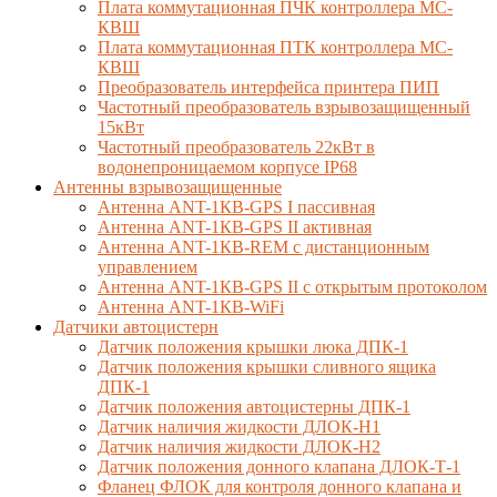
Плата коммутационная ПЧК контроллера МС-
КВШ
Плата коммутационная ПТК контроллера МС-
КВШ
Преобразователь интерфейса принтера ПИП
Частотный преобразователь взрывозащищенный
15кВт
Частотный преобразователь 22кВт в
водонепроницаемом корпусе IP68
Антенны взрывозащищенные
Антенна ANT-1КВ-GPS I пассивная
Антенна ANT-1КВ-GPS II активная
Антенна ANT-1КВ-REM c дистанционным
управлением
Антенна ANT-1КВ-GPS II с открытым протоколом
Антенна ANT-1КВ-WiFi
Датчики автоцистерн
Датчик положения крышки люка ДПК-1
Датчик положения крышки сливного ящика
ДПК-1
Датчик положения автоцистерны ДПК-1
Датчик наличия жидкости ДЛОК-Н1
Датчик наличия жидкости ДЛОК-Н2
Датчик положения донного клапана ДЛОК-Т-1
Фланец ФЛОК для контроля донного клапана и