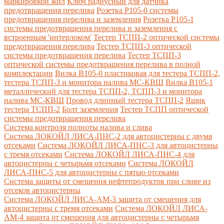
маркировкой жил
Ключ радиусный для датчика
предотвращения перелива
Розетка Р105-0 системы
предотвращения перелива и заземления
Розетка Р105-1
системы предотвращения перелива и заземления с
встроенным 'интерлоком'
Тестер ТСПП-2 оптической системы
предотвращения перелива
Тестер ТСПП-3 оптической
системы предотвращения перелива
Тестер ТСПП-3
оптической системы предотвращения перелива в полной
комплектации
Вилка В105-0 пластиковая для тестера ТСПП-2,
тестера ТСПП-3 и монитора налива МС-КВШ
Вилка В105-1
металлический для тестера ТСПП-2, ТСПП-3 и монитора
налива МС-КВШ
Провод длинный тестера ТСПП-2
Ящик
тестера ТСПП-2
Болт заземления
Тестер ТСПП оптической
системы предотвращения перелива
Cистема контроля полноты налива и слива
Система ЛОКОЙЛ ЛИСА-ПНС-2 для автоцистерны с двумя
отсеками
Система ЛОКОЙЛ ЛИСА-ПНС-3 для автоцистерны
с тремя отсеками
Система ЛОКОЙЛ ЛИСА-ПНС-4 для
автоцистерны с четырьмя отсеками
Система ЛОКОЙЛ
ЛИСА-ПНС-5 для автоцистерны с пятью отсеками
Система защиты от смешения нефтепродуктов при сливе из
отсеков автоцистерны
Система ЛОКОЙЛ ЛИСА-AM-3 защита от смешения для
автоцистерны с тремя отсеками
Система ЛОКОЙЛ ЛИСА-
AM-4 защита от смешения для автоцистерны с четырьмя