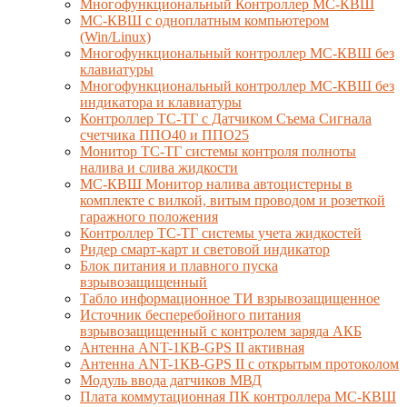
Многофункциональный Контроллер МС-КВШ
МС-КВШ с одноплатным компьютером
(Win/Linux)
Многофункциональный контроллер МС-КВШ без
клавиатуры
Многофункциональный контроллер МС-КВШ без
индикатора и клавиатуры
Контроллер ТС-ТГ с Датчиком Съема Сигнала
счетчика ППО40 и ППО25
Монитор ТС-ТГ системы контроля полноты
налива и слива жидкости
МС-КВШ Монитор налива автоцистерны в
комплекте с вилкой, витым проводом и розеткой
гаражного положения
Контроллер ТС-ТГ системы учета жидкостей
Ридер смарт-карт и световой индикатор
Блок питания и плавного пуска
взрывозащищенный
Табло информационное ТИ взрывозащищенное
Источник бесперебойного питания
взрывозащищенный с контролем заряда АКБ
Антенна ANT-1КВ-GPS II активная
Антенна ANT-1КВ-GPS II с открытым протоколом
Модуль ввода датчиков МВД
Плата коммутационная ПК контроллера МС-КВШ