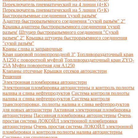
Переключатель пневматический на 4 линии (4+К)
Переключатель пневматический на 5 линии (5+К)
Быстроразъемные соединения 'сухой разъём'
Адаптер быстроразъемного соединения "сухой разъём" 2"
Крышка адаптера быстроразъемного соединения 'сухой
разъем'
Штуцер быстроразъемного соединения "Сухой
разъем" 2"
Крышка штуцера быстрораъемного соединения
"сухой разъём"
Краны слива и заправочные
Кран шаровой полнопроходной 3"
Топливораздаточный кран
A1250 с поворотной муфтой
Топливораздаточный кран ZYQ-
25A
Муфта поворотная для А1250
Клапаны отсечные
Крышки отсеков автоцистерн
Решения
Электронная пломбировка автоцистерн
Электронная пломбировка автоцистерны и контроль полноты
налива и слива нефтепродуктов
Система контроля полноты
налива и слива нефтепродуктов
Система контроля
транспортировки, полноты налива и слива нефтепродуктов
для новых автоцистерн
Активная электронная пломбировка
автоцистерны
Пассивная пломбировка автоцистерны
Очень
простая система ЛОКОЙЛ электронной пломбировки
автоцистерны
Очень простая система ЛОКОЙЛ электронной
пломбировки и контроля полноты налива автоцистерны
Системы для спиртовозов