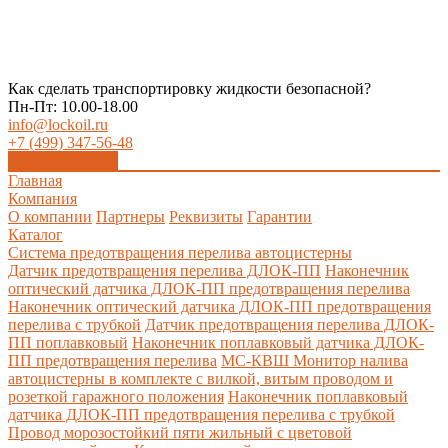
Как сделать транспортировку жидкости безопасной?
Пн-Пт: 10.00-18.00
info@lockoil.ru
+7 (499) 347-56-48
Заказать звонок
Главная
Компания
О компании
Партнеры
Реквизиты
Гарантии
Каталог
Система предотвращения перелива автоцистерны
Датчик предотвращения перелива ДЛОК-ПП
Наконечник
оптический датчика ДЛОК-ПП предотвращения перелива
Наконечник оптический датчика ДЛОК-ПП предотвращения
перелива с трубкой
Датчик предотвращения перелива ДЛОК-
ПП поплавковый
Наконечник поплавковый датчика ДЛОК-
ПП предотвращения перелива
МС-КВШ Монитор налива
автоцистерны в комплекте с вилкой, витым проводом и
розеткой гаражного положения
Наконечник поплавковый
датчика ДЛОК-ПП предотвращения перелива с трубкой
Провод морозостойкий пяти жильный с цветовой