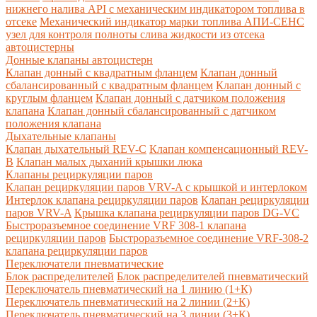
нижнего налива API с механическим индикатором топлива в
отсеке
Механический индикатор марки топлива
АПИ-СЕНС
узел для контроля полноты слива жидкости из отсека
автоцистерны
Донные клапаны автоцистерн
Клапан донный с квадратным фланцем
Клапан донный
сбалансированный с квадратным фланцем
Клапан донный с
круглым фланцем
Клапан донный с датчиком положения
клапана
Клапан донный сбалансированный с датчиком
положения клапана
Дыхательные клапаны
Клапан дыхательный REV-C
Клапан компенсационный REV-
B
Клапан малых дыханий крышки люка
Клапаны рециркуляции паров
Клапан рециркуляции паров VRV-A с крышкой и интерлоком
Интерлок клапана рециркуляции паров
Клапан рециркуляции
паров VRV-A
Крышка клапана рециркуляции паров DG-VC
Быстроразъемное соединение VRF 308-1 клапана
рециркуляции паров
Быстроразъемное соединение VRF-308-2
клапана рециркуляции паров
Переключатели пневматические
Блок распределителей
Блок распределителей пневматический
Переключатель пневматический на 1 линию (1+К)
Переключатель пневматический на 2 линии (2+К)
Переключатель пневматический на 3 линии (3+К)