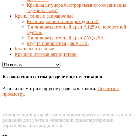
Крышка штуцера быстрораъемного соединения
"сухой разъём"
Краны слива и заправочные
Кран шаровой полнопроходной 3"
Топливораздаточный кран A1250 с поворотной
муфтой
Топливораздаточный кран ZYQ-25A
Муфта поворотная для А1250
Клапаны отсечные
Крышки отсеков автоцистерн
К сожалению в этом разделе еще нет товаров.
А пока посмотрите другие разделы каталога.
Перейти к
просмотру.
Лидирующий разработчик и производитель аппаратуры и
решений для учета и безопасной транспортировки
взрывоопасных жидкостей.