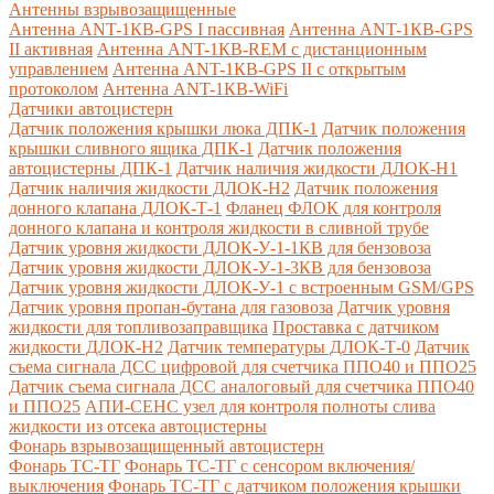
Антенны взрывозащищенные
Антенна ANT-1КВ-GPS I пассивная
Антенна ANT-1КВ-GPS
II активная
Антенна ANT-1КВ-REM c дистанционным
управлением
Антенна ANT-1КВ-GPS II с открытым
протоколом
Антенна ANT-1КВ-WiFi
Датчики автоцистерн
Датчик положения крышки люка ДПК-1
Датчик положения
крышки сливного ящика ДПК-1
Датчик положения
автоцистерны ДПК-1
Датчик наличия жидкости ДЛОК-Н1
Датчик наличия жидкости ДЛОК-Н2
Датчик положения
донного клапана ДЛОК-Т-1
Фланец ФЛОК для контроля
донного клапана и контроля жидкости в сливной трубе
Датчик уровня жидкости ДЛОК-У-1-1КВ для бензовоза
Датчик уровня жидкости ДЛОК-У-1-3КВ для бензовоза
Датчик уровня жидкости ДЛОК-У-1 с встроенным GSM/GPS
Датчик уровня пропан-бутана для газовоза
Датчик уровня
жидкости для топливозаправщика
Проставка с датчиком
жидкости ДЛОК-Н2
Датчик температуры ДЛОК-Т-0
Датчик
съема сигнала ДСС цифровой для счетчика ППО40 и ППО25
Датчик съема сигнала ДСС аналоговый для счетчика ППО40
и ППО25
АПИ-СЕНС узел для контроля полноты слива
жидкости из отсека автоцистерны
Фонарь взрывозащищенный автоцистерн
Фонарь ТС-ТГ
Фонарь ТС-ТГ с сенсором включения/
выключения
Фонарь ТС-ТГ с датчиком положения крышки