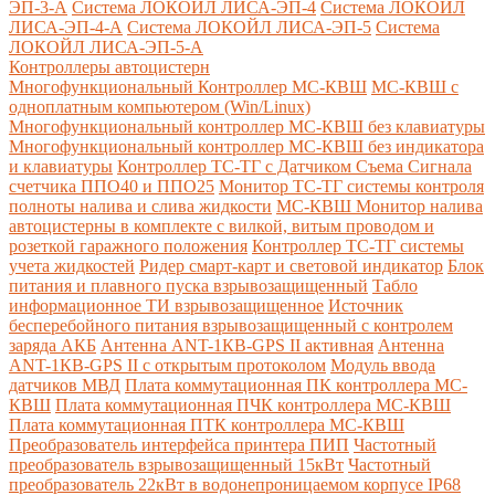
ЭП-3-А
Система ЛОКОЙЛ ЛИСА-ЭП-4
Система ЛОКОЙЛ
ЛИСА-ЭП-4-А
Система ЛОКОЙЛ ЛИСА-ЭП-5
Система
ЛОКОЙЛ ЛИСА-ЭП-5-А
Контроллеры автоцистерн
Многофункциональный Контроллер МС-КВШ
МС-КВШ с
одноплатным компьютером (Win/Linux)
Многофункциональный контроллер МС-КВШ без клавиатуры
Многофункциональный контроллер МС-КВШ без индикатора
и клавиатуры
Контроллер ТС-ТГ с Датчиком Съема Сигнала
счетчика ППО40 и ППО25
Монитор ТС-ТГ системы контроля
полноты налива и слива жидкости
МС-КВШ Монитор налива
автоцистерны в комплекте с вилкой, витым проводом и
розеткой гаражного положения
Контроллер ТС-ТГ системы
учета жидкостей
Ридер смарт-карт и световой индикатор
Блок
питания и плавного пуска взрывозащищенный
Табло
информационное ТИ взрывозащищенное
Источник
бесперебойного питания взрывозащищенный с контролем
заряда АКБ
Антенна ANT-1КВ-GPS II активная
Антенна
ANT-1КВ-GPS II с открытым протоколом
Модуль ввода
датчиков МВД
Плата коммутационная ПК контроллера МС-
КВШ
Плата коммутационная ПЧК контроллера МС-КВШ
Плата коммутационная ПТК контроллера МС-КВШ
Преобразователь интерфейса принтера ПИП
Частотный
преобразователь взрывозащищенный 15кВт
Частотный
преобразователь 22кВт в водонепроницаемом корпусе IP68