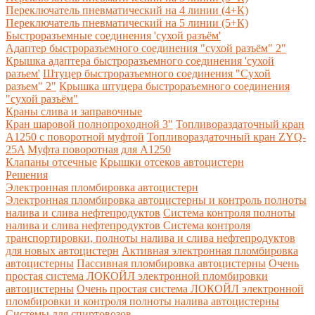
Переключатель пневматический на 4 линии (4+К)
Переключатель пневматический на 5 линии (5+К)
Быстроразъемные соединения 'сухой разъём'
Адаптер быстроразъемного соединения "сухой разъём" 2"
Крышка адаптера быстроразъемного соединения 'сухой
разъем'
Штуцер быстроразъемного соединения "Сухой
разъем" 2"
Крышка штуцера быстрораъемного соединения
"сухой разъём"
Краны слива и заправочные
Кран шаровой полнопроходной 3"
Топливораздаточный кран
A1250 с поворотной муфтой
Топливораздаточный кран ZYQ-
25A
Муфта поворотная для А1250
Клапаны отсечные
Крышки отсеков автоцистерн
Решения
Электронная пломбировка автоцистерн
Электронная пломбировка автоцистерны и контроль полноты
налива и слива нефтепродуктов
Система контроля полноты
налива и слива нефтепродуктов
Система контроля
транспортировки, полноты налива и слива нефтепродуктов
для новых автоцистерн
Активная электронная пломбировка
автоцистерны
Пассивная пломбировка автоцистерны
Очень
простая система ЛОКОЙЛ электронной пломбировки
автоцистерны
Очень простая система ЛОКОЙЛ электронной
пломбировки и контроля полноты налива автоцистерны
Системы для спиртовозов