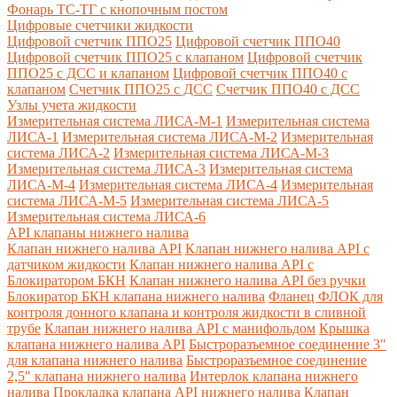
Фонарь ТС-ТГ с кнопочным постом
Цифровые счетчики жидкости
Цифровой счетчик ППО25
Цифровой счетчик ППО40
Цифровой счетчик ППО25 с клапаном
Цифровой счетчик
ППО25 с ДСС и клапаном
Цифровой счетчик ППО40 с
клапаном
Счетчик ППО25 с ДСС
Счетчик ППО40 с ДСС
Узлы учета жидкости
Измерительная система ЛИСА-М-1
Измерительная система
ЛИСА-1
Измерительная система ЛИСА-М-2
Измерительная
система ЛИСА-2
Измерительная система ЛИСА-М-3
Измерительная система ЛИСА-3
Измерительная система
ЛИСА-М-4
Измерительная система ЛИСА-4
Измерительная
система ЛИСА-М-5
Измерительная система ЛИСА-5
Измерительная система ЛИСА-6
API клапаны нижнего налива
Клапан нижнего налива API
Клапан нижнего налива API с
датчиком жидкости
Клапан нижнего налива API с
Блокиратором БКН
Клапан нижнего налива API без ручки
Блокиратор БКН клапана нижнего налива
Фланец ФЛОК для
контроля донного клапана и контроля жидкости в сливной
трубе
Клапан нижнего налива API с манифольдом
Крышка
клапана нижнего налива API
Быстроразъемное соединение 3"
для клапана нижнего налива
Быстроразъемное соединение
2,5" клапана нижнего налива
Интерлок клапана нижнего
налива
Прокладка клапана API нижнего налива
Клапан