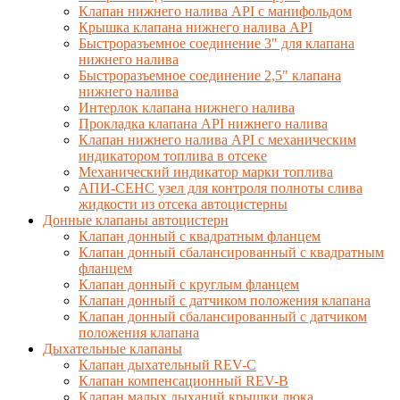
Клапан нижнего налива API с манифольдом
Крышка клапана нижнего налива API
Быстроразъемное соединение 3" для клапана
нижнего налива
Быстроразъемное соединение 2,5" клапана
нижнего налива
Интерлок клапана нижнего налива
Прокладка клапана API нижнего налива
Клапан нижнего налива API с механическим
индикатором топлива в отсеке
Механический индикатор марки топлива
АПИ-СЕНС узел для контроля полноты слива
жидкости из отсека автоцистерны
Донные клапаны автоцистерн
Клапан донный с квадратным фланцем
Клапан донный сбалансированный с квадратным
фланцем
Клапан донный с круглым фланцем
Клапан донный с датчиком положения клапана
Клапан донный сбалансированный с датчиком
положения клапана
Дыхательные клапаны
Клапан дыхательный REV-C
Клапан компенсационный REV-B
Клапан малых дыханий крышки люка