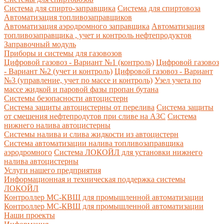
Система для спирто-заправщика
Система для спиртовоза
Автоматизация топливозаправщиков
Автоматизация аэродромного заправщика
Автоматизация
топливозаправщика , учет и контроль нефтепродуктов
Заправочный модуль
Приборы и системы для газовозов
Цифровой газовоз - Вариант №1 (контроль)
Цифровой газовоз
- Вариант №2 (учет и контроль)
Цифровой газовоз - Вариант
№3 (управление, учет по массе и контроль)
Узел учета по
массе жидкой и паровой фазы пропан бутана
Системы безопасности автоцистерн
Система защиты автоцистерны от перелива
Система защиты
от смешения нефтепродутов при сливе на АЗС
Система
нижнего налива автоцистерны
Системы налива и слива жидкости из автоцистерн
Система автоматизации налива топливозаправщика
аэродромного
Система ЛОКОЙЛ для установки нижнего
налива автоцистерны
Услуги нашего предприятия
Информационная и техническая поддержка системы
ЛОКОЙЛ
Контроллер МС-КВШ для промышленной автоматизации
Контроллер МС-КВШ для промышленной автоматизации
Наши проекты