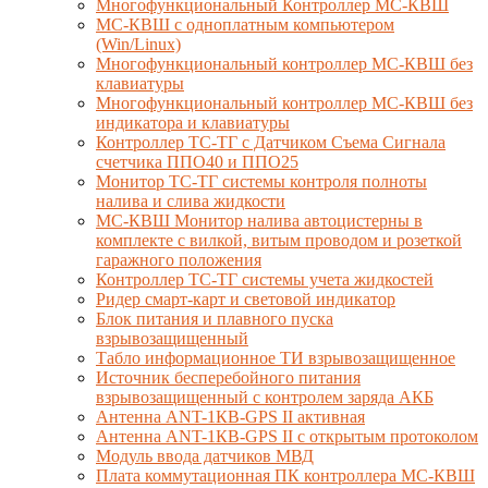
Многофункциональный Контроллер МС-КВШ
МС-КВШ с одноплатным компьютером
(Win/Linux)
Многофункциональный контроллер МС-КВШ без
клавиатуры
Многофункциональный контроллер МС-КВШ без
индикатора и клавиатуры
Контроллер ТС-ТГ с Датчиком Съема Сигнала
счетчика ППО40 и ППО25
Монитор ТС-ТГ системы контроля полноты
налива и слива жидкости
МС-КВШ Монитор налива автоцистерны в
комплекте с вилкой, витым проводом и розеткой
гаражного положения
Контроллер ТС-ТГ системы учета жидкостей
Ридер смарт-карт и световой индикатор
Блок питания и плавного пуска
взрывозащищенный
Табло информационное ТИ взрывозащищенное
Источник бесперебойного питания
взрывозащищенный с контролем заряда АКБ
Антенна ANT-1КВ-GPS II активная
Антенна ANT-1КВ-GPS II с открытым протоколом
Модуль ввода датчиков МВД
Плата коммутационная ПК контроллера МС-КВШ