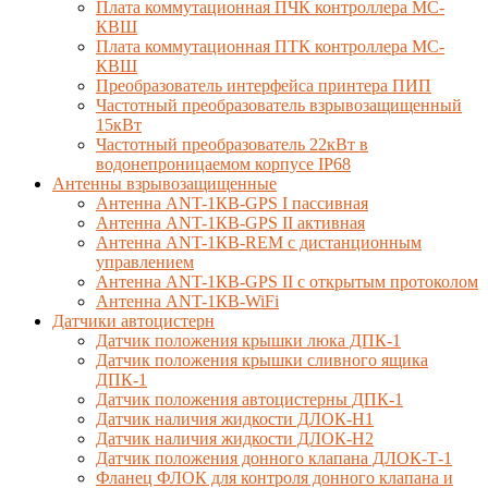
Плата коммутационная ПЧК контроллера МС-
КВШ
Плата коммутационная ПТК контроллера МС-
КВШ
Преобразователь интерфейса принтера ПИП
Частотный преобразователь взрывозащищенный
15кВт
Частотный преобразователь 22кВт в
водонепроницаемом корпусе IP68
Антенны взрывозащищенные
Антенна ANT-1КВ-GPS I пассивная
Антенна ANT-1КВ-GPS II активная
Антенна ANT-1КВ-REM c дистанционным
управлением
Антенна ANT-1КВ-GPS II с открытым протоколом
Антенна ANT-1КВ-WiFi
Датчики автоцистерн
Датчик положения крышки люка ДПК-1
Датчик положения крышки сливного ящика
ДПК-1
Датчик положения автоцистерны ДПК-1
Датчик наличия жидкости ДЛОК-Н1
Датчик наличия жидкости ДЛОК-Н2
Датчик положения донного клапана ДЛОК-Т-1
Фланец ФЛОК для контроля донного клапана и