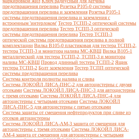
маркировкой жил
Ключ радиусный для датчика
предотвращения перелива
Розетка Р105-0 системы
предотвращения перелива и заземления
Розетка Р105-1
системы предотвращения перелива и заземления с
встроенным 'интерлоком'
Тестер ТСПП-2 оптической системы
предотвращения перелива
Тестер ТСПП-3 оптической
системы предотвращения перелива
Тестер ТСПП-3
оптической системы предотвращения перелива в полной
комплектации
Вилка В105-0 пластиковая для тестера ТСПП-2,
тестера ТСПП-3 и монитора налива МС-КВШ
Вилка В105-1
металлический для тестера ТСПП-2, ТСПП-3 и монитора
налива МС-КВШ
Провод длинный тестера ТСПП-2
Ящик
тестера ТСПП-2
Болт заземления
Тестер ТСПП оптической
системы предотвращения перелива
Cистема контроля полноты налива и слива
Система ЛОКОЙЛ ЛИСА-ПНС-2 для автоцистерны с двумя
отсеками
Система ЛОКОЙЛ ЛИСА-ПНС-3 для автоцистерны
с тремя отсеками
Система ЛОКОЙЛ ЛИСА-ПНС-4 для
автоцистерны с четырьмя отсеками
Система ЛОКОЙЛ
ЛИСА-ПНС-5 для автоцистерны с пятью отсеками
Система защиты от смешения нефтепродуктов при сливе из
отсеков автоцистерны
Система ЛОКОЙЛ ЛИСА-AM-3 защита от смешения для
автоцистерны с тремя отсеками
Система ЛОКОЙЛ ЛИСА-
AM-4 защита от смешения для автоцистерны с четырьмя