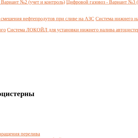
 Вариант №2 (учет и контроль)
Цифровой газовоз - Вариант №3 (
 смешения нефтепродутов при сливе на АЗС
Система нижнего н
ого
Система ЛОКОЙЛ для установки нижнего налива автоцист
оцистерны
вращения перелива