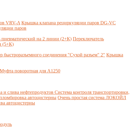
ров VRV-A
Крышка клапана рециркуляции паров DG-VC
уляции паров
 пневматический на 2 линии (2+К)
Переключатель
 (5+К)
р быстроразъемного соединения "Сухой разъем" 2"
Крышка
Муфта поворотная для А1250
а и слива нефтепродуктов
Система контроля транспортировки,
 пломбировка автоцистерны
Очень простая система ЛОКОЙЛ
ва автоцистерны
одуль