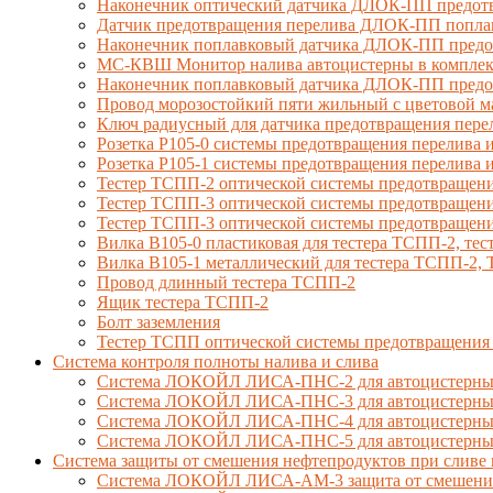
Наконечник оптический датчика ДЛОК-ПП предотв
Датчик предотвращения перелива ДЛОК-ПП попла
Наконечник поплавковый датчика ДЛОК-ПП предо
МС-КВШ Монитор налива автоцистерны в комплекте
Наконечник поплавковый датчика ДЛОК-ПП предот
Провод морозостойкий пяти жильный с цветовой 
Ключ радиусный для датчика предотвращения пере
Розетка Р105-0 системы предотвращения перелива и
Розетка Р105-1 системы предотвращения перелива и
Тестер ТСПП-2 оптической системы предотвращени
Тестер ТСПП-3 оптической системы предотвращени
Тестер ТСПП-3 оптической системы предотвращени
Вилка В105-0 пластиковая для тестера ТСПП-2, т
Вилка В105-1 металлический для тестера ТСПП-2
Провод длинный тестера ТСПП-2
Ящик тестера ТСПП-2
Болт заземления
Тестер ТСПП оптической системы предотвращения
Cистема контроля полноты налива и слива
Система ЛОКОЙЛ ЛИСА-ПНС-2 для автоцистерны 
Система ЛОКОЙЛ ЛИСА-ПНС-3 для автоцистерны с
Система ЛОКОЙЛ ЛИСА-ПНС-4 для автоцистерны 
Система ЛОКОЙЛ ЛИСА-ПНС-5 для автоцистерны 
Система защиты от смешения нефтепродуктов при сливе 
Система ЛОКОЙЛ ЛИСА-AM-3 защита от смешения д