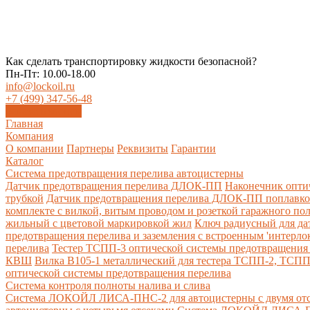
Как сделать транспортировку жидкости безопасной?
Пн-Пт: 10.00-18.00
info@lockoil.ru
+7 (499) 347-56-48
Заказать звонок
Главная
Компания
О компании
Партнеры
Реквизиты
Гарантии
Каталог
Система предотвращения перелива автоцистерны
Датчик предотвращения перелива ДЛОК-ПП
Наконечник опти
трубкой
Датчик предотвращения перелива ДЛОК-ПП поплавк
комплекте с вилкой, витым проводом и розеткой гаражного по
жильный с цветовой маркировкой жил
Ключ радиусный для да
предотвращения перелива и заземления с встроенным 'интерло
перелива
Тестер ТСПП-3 оптической системы предотвращения 
КВШ
Вилка В105-1 металлический для тестера ТСПП-2, ТСП
оптической системы предотвращения перелива
Cистема контроля полноты налива и слива
Система ЛОКОЙЛ ЛИСА-ПНС-2 для автоцистерны с двумя от