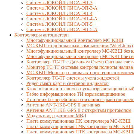
Система ЛОКОЙЛ ЛИСА-ЭП-3
Система ЛОКОЙЛ ЛИСА-ЭП-3-А
Система ЛОКОЙЛ ЛИСА-ЭП-4
Система ЛОКОЙЛ ЛИСА-ЭП-4-А
Система ЛОКОЙЛ ЛИСА-ЭП-5
Система ЛОКОЙЛ ЛИСА-ЭП-5-А
Контроллеры автоцистерн
Многофункциональный Контроллер МС-КВШ
МС-КВШ с одноплатным компьютером (Win/Linux)
Многофункциональный контроллер МС-КВШ без к
Многофункциональный контроллер МС-КВШ без ин
Контроллер ТС-ТГ с Датчиком Съема Сигнала сче
Монитор ТС-ТГ системы контроля полноты налива 
МС-КВШ Монитор налива автоцистерны в комплекте
Контроллер ТС-ТГ системы учета жидкостей
Ридер смарт-карт и световой индикатор
Блок питания и плавного пуска взрывозащищенны
Табло информационное ТИ взрывозащищенное
Источник бесперебойного питания взрывозащищен
Антенна ANT-1КВ-GPS II активная
Антенна ANT-1КВ-GPS II с открытым протоколом
Модуль ввода датчиков МВД
Плата коммутационная ПК контроллера МС-КВШ
Плата коммутационная ПЧК контроллера МС-КВШ
Плата коммутационная ПТК контроллера МС-КВШ