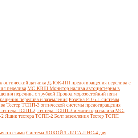
к оптический датчика ДЛОК-ПП предотвращения перелива с
ия перелива
МС-КВШ Монитор налива автоцистерны в
ения перелива с трубкой
Провод морозостойкий пяти
вращения перелива и заземления
Розетка Р105-1 системы
ива
Тестер ТСПП-3 оптической системы предотвращения
я тестера ТСПП-2, тестера ТСПП-3 и монитора налива МС-
-2
Ящик тестера ТСПП-2
Болт заземления
Тестер ТСПП
я отсеками
Система ЛОКОЙЛ ЛИСА-ПНС-4 для