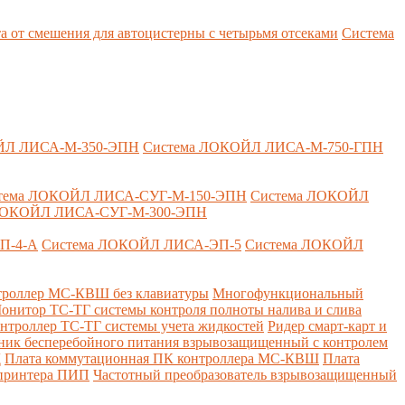
т смешения для автоцистерны с четырьмя отсеками
Система
ЙЛ ЛИСА-М-350-ЭПН
Система ЛОКОЙЛ ЛИСА-М-750-ГПН
тема ЛОКОЙЛ ЛИСА-СУГ-М-150-ЭПН
Система ЛОКОЙЛ
ЛОКОЙЛ ЛИСА-СУГ-М-300-ЭПН
П-4-А
Система ЛОКОЙЛ ЛИСА-ЭП-5
Система ЛОКОЙЛ
роллер МС-КВШ без клавиатуры
Многофункциональный
онитор ТС-ТГ системы контроля полноты налива и слива
нтроллер ТС-ТГ системы учета жидкостей
Ридер смарт-карт и
ник бесперебойного питания взрывозащищенный с контролем
Д
Плата коммутационная ПК контроллера МС-КВШ
Плата
 принтера ПИП
Частотный преобразователь взрывозащищенный