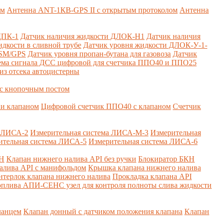
ем
Антенна ANT-1КВ-GPS II с открытым протоколом
Антенна
ДПК-1
Датчик наличия жидкости ДЛОК-Н1
Датчик наличия
дкости в сливной трубе
Датчик уровня жидкости ДЛОК-У-1-
GSM/GPS
Датчик уровня пропан-бутана для газовоза
Датчик
ема сигнала ДСС цифровой для счетчика ППО40 и ППО25
из отсека автоцистерны
с кнопочным постом
и клапаном
Цифровой счетчик ППО40 с клапаном
Счетчик
а ЛИСА-2
Измерительная система ЛИСА-М-3
Измерительная
ительная система ЛИСА-5
Измерительная система ЛИСА-6
КН
Клапан нижнего налива API без ручки
Блокиратор БКН
алива API с манифольдом
Крышка клапана нижнего налива
нтерлок клапана нижнего налива
Прокладка клапана API
оплива
АПИ-СЕНС узел для контроля полноты слива жидкости
ланцем
Клапан донный с датчиком положения клапана
Клапан