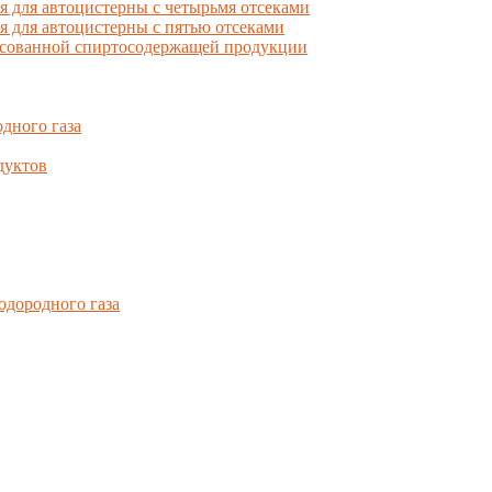
для автоцистерны с четырьмя отсеками
для автоцистерны с пятью отсеками
фасованной спиртосодержащей продукции
дного газа
дуктов
одородного газа