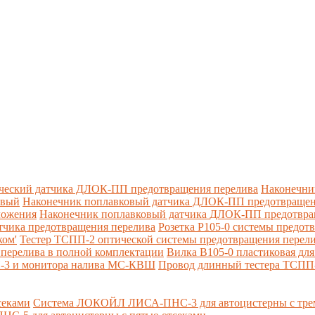
ческий датчика ДЛОК-ПП предотвращения перелива
Наконечни
овый
Наконечник поплавковый датчика ДЛОК-ПП предотвращен
ложения
Наконечник поплавковый датчика ДЛОК-ПП предотвращ
тчика предотвращения перелива
Розетка Р105-0 системы предот
ком'
Тестер ТСПП-2 оптической системы предотвращения перел
перелива в полной комплектации
Вилка В105-0 пластиковая дл
П-3 и монитора налива МС-КВШ
Провод длинный тестера ТСПП
секами
Система ЛОКОЙЛ ЛИСА-ПНС-3 для автоцистерны с трем