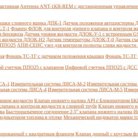
активная
Антенна ANT-1КВ-REM c дистанционным управлени
ышки сливного ящика ДПК-1
Датчик положения автоцистерны 
-Т-1
Фланец ФЛОК для контроля донного клапана и контроля жи
 бензовоза
Датчик уровня жидкости ДЛОК-У-1 с встроенным 
ом жидкости ДЛОК-Н2
Датчик температуры ДЛОК-Т-0
Датчик съ
и ППО25
АПИ-СЕНС узел для контроля полноты слива жидкости 
ия
Фонарь ТС-ТГ с датчиком положения крышки
Фонарь ТС-ТГ 
й счетчик ППО25 с клапаном
Цифровой счетчик ППО25 с ДСС 
СА-1
Измерительная система ЛИСА-М-2
Измерительная систем
ьная система ЛИСА-4
Измерительная система ЛИСА-М-5
Измер
чиком жидкости
Клапан нижнего налива API с Блокиратором Б
лапана и контроля жидкости в сливной трубе
Клапан нижнего н
ва
Быстроразъемное соединение 2,5" клапана нижнего налива
И
ндикатором топлива в отсеке
Механический индикатор марки т
сированный с квадратным фланцем
Клапан донный с круглым ф