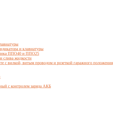
лавиатуры
дикатора и клавиатуры
тчика ППО40 и ППО25
и слива жидкости
 с вилкой, витым проводом и розеткой гаражного положения
й
ный с контролем заряда АКБ