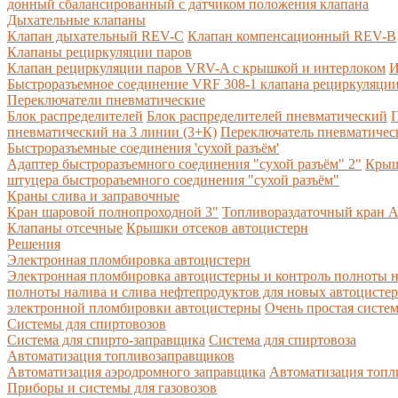
донный сбалансированный с датчиком положения клапана
Дыхательные клапаны
Клапан дыхательный REV-C
Клапан компенсационный REV-B
Клапаны рециркуляции паров
Клапан рециркуляции паров VRV-A с крышкой и интерлоком
И
Быстроразъемное соединение VRF 308-1 клапана рециркуляции
Переключатели пневматические
Блок распределителей
Блок распределителей пневматический
П
пневматический на 3 линии (3+К)
Переключатель пневматическ
Быстроразъемные соединения 'сухой разъём'
Адаптер быстроразъемного соединения "сухой разъём" 2"
Крыш
штуцера быстрораъемного соединения "сухой разъём"
Краны слива и заправочные
Кран шаровой полнопроходной 3"
Топливораздаточный кран A
Клапаны отсечные
Крышки отсеков автоцистерн
Решения
Электронная пломбировка автоцистерн
Электронная пломбировка автоцистерны и контроль полноты н
полноты налива и слива нефтепродуктов для новых автоцисте
электронной пломбировки автоцистерны
Очень простая систе
Системы для спиртовозов
Система для спирто-заправщика
Система для спиртовоза
Автоматизация топливозаправщиков
Автоматизация аэродромного заправщика
Автоматизация топли
Приборы и системы для газовозов