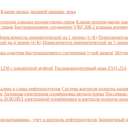
Клапан малых дыханий крышки люка
нтерлок клапана рециркуляции паров
Клапан рециркуляции па
 паров
Быстроразъемное соединение VRF-308-2 клапана рецирк
ереключатель пневматический на 1 линию (1+К)
Переключатель
ий на 4 линии (4+К)
Переключатель пневматический на 5 линии
ка адаптера быстроразъемного соединения 'сухой разъем'
Штуце
1250 с поворотной муфтой
Топливораздаточный кран ZYQ-25A
алива и слива нефтепродуктов
Система контроля полноты налив
рн
Активная электронная пломбировка автоцистерны
Пассивная
ма ЛОКОЙЛ электронной пломбировки и контроля полноты нали
возаправщика , учет и контроль нефтепродуктов
Заправочный м