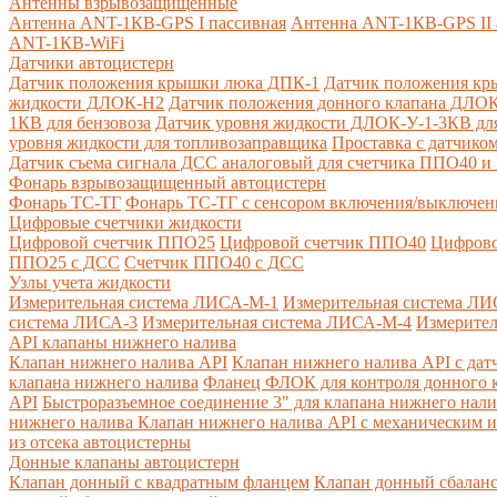
Антенны взрывозащищенные
Антенна ANT-1КВ-GPS I пассивная
Антенна ANT-1КВ-GPS II 
ANT-1КВ-WiFi
Датчики автоцистерн
Датчик положения крышки люка ДПК-1
Датчик положения кр
жидкости ДЛОК-Н2
Датчик положения донного клапана ДЛОК
1КВ для бензовоза
Датчик уровня жидкости ДЛОК-У-1-3КВ для
уровня жидкости для топливозаправщика
Проставка с датчик
Датчик съема сигнала ДСС аналоговый для счетчика ППО40 
Фонарь взрывозащищенный автоцистерн
Фонарь ТС-ТГ
Фонарь ТС-ТГ с сенсором включения/выключен
Цифровые счетчики жидкости
Цифровой счетчик ППО25
Цифровой счетчик ППО40
Цифрово
ППО25 с ДСС
Счетчик ППО40 с ДСС
Узлы учета жидкости
Измерительная система ЛИСА-М-1
Измерительная система ЛИ
система ЛИСА-3
Измерительная система ЛИСА-М-4
Измерител
API клапаны нижнего налива
Клапан нижнего налива API
Клапан нижнего налива API с дат
клапана нижнего налива
Фланец ФЛОК для контроля донного к
API
Быстроразъемное соединение 3" для клапана нижнего нали
нижнего налива
Клапан нижнего налива API с механическим и
из отсека автоцистерны
Донные клапаны автоцистерн
Клапан донный с квадратным фланцем
Клапан донный сбалан