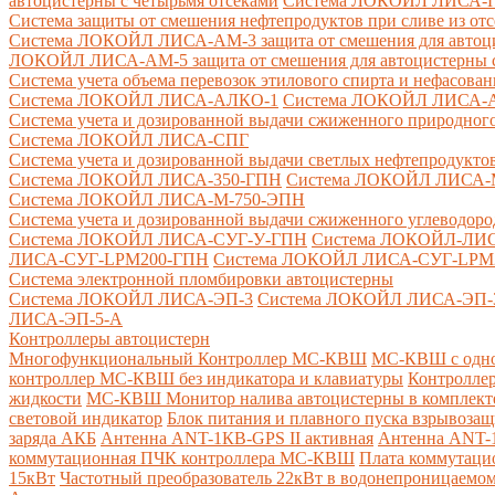
автоцистерны с четырьмя отсеками
Система ЛОКОЙЛ ЛИСА-ПНС
Система защиты от смешения нефтепродуктов при сливе из от
Система ЛОКОЙЛ ЛИСА-AM-3 защита от смешения для автоцис
ЛОКОЙЛ ЛИСА-AM-5 защита от смешения для автоцистерны с
Система учета объема перевозок этилового спирта и нефасов
Система ЛОКОЙЛ ЛИСА-AЛКО-1
Система ЛОКОЙЛ ЛИСА-
Система учета и дозированной выдачи сжиженного природного
Система ЛОКОЙЛ ЛИСА-СПГ
Система учета и дозированной выдачи светлых нефтепродукто
Система ЛОКОЙЛ ЛИСА-350-ГПН
Система ЛОКОЙЛ ЛИСА-
Система ЛОКОЙЛ ЛИСА-М-750-ЭПН
Система учета и дозированной выдачи сжиженного углеводоро
Система ЛОКОЙЛ ЛИСА-СУГ-У-ГПН
Система ЛОКОЙЛ-ЛИ
ЛИСА-СУГ-LPM200-ГПН
Система ЛОКОЙЛ ЛИСА-СУГ-LPM
Система электронной пломбировки автоцистерны
Система ЛОКОЙЛ ЛИСА-ЭП-3
Система ЛОКОЙЛ ЛИСА-ЭП-
ЛИСА-ЭП-5-А
Контроллеры автоцистерн
Многофункциональный Контроллер МС-КВШ
МС-КВШ с одно
контроллер МС-КВШ без индикатора и клавиатуры
Контролле
жидкости
МС-КВШ Монитор налива автоцистерны в комплекте 
световой индикатор
Блок питания и плавного пуска взрывоз
заряда АКБ
Антенна ANT-1КВ-GPS II активная
Антенна ANT-1
коммутационная ПЧК контроллера МС-КВШ
Плата коммутац
15кВт
Частотный преобразователь 22кВт в водонепроницаемом