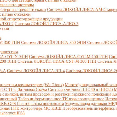
-5 для автоцистерны с пятью отсеками
секов автоцистерны
терны с тремя отсеками
Система ЛОКОЙЛ ЛИСА-AM-4 защита о
 пятью отсеками
анной спиртосодержащей продукции
АЛКО-2
Система ЛОКОЙЛ ЛИСА-АЛКО-3
 газа
в
М-350-ГПН
Система ЛОКОЙЛ ЛИСА-350-ЭПН
Система ЛОКО
дного газа
СА-СУГ-У-ЭПН
Система ЛОКОЙЛ ЛИСА-СУГ-М-150-ГПН
Сис
200-ЭПН
Система ЛОКОЙЛ ЛИСА-СУГ-М-300-ГПН
Система 
3-А
Система ЛОКОЙЛ ЛИСА-ЭП-4
Система ЛОКОЙЛ ЛИСА-Э
платным компьютером (Win/Linux)
Многофункциональный конт
р ТС-ТГ с Датчиком Съема Сигнала счетчика ППО40 и ППО25
М
с вилкой, витым проводом и розеткой гаражного положения
Ко
ащищенный
Табло информационное ТИ взрывозащищенное
Источ
КВ-GPS II с открытым протоколом
Модуль ввода датчиков МВ
ионная ПТК контроллера МС-КВШ
Преобразователь интерфейса
 корпусе IP68