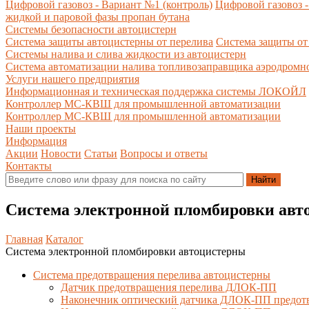
Цифровой газовоз - Вариант №1 (контроль)
Цифровой газовоз -
жидкой и паровой фазы пропан бутана
Системы безопасности автоцистерн
Система защиты автоцистерны от перелива
Система защиты от
Системы налива и слива жидкости из автоцистерн
Система автоматизации налива топливозаправщика аэродромн
Услуги нашего предприятия
Информационная и техническая поддержка системы ЛОКОЙЛ
Контроллер МС-КВШ для промышленной автоматизации
Контроллер МС-КВШ для промышленной автоматизации
Наши проекты
Информация
Акции
Новости
Статьи
Вопросы и ответы
Контакты
Система электронной пломбировки авт
Главная
Каталог
Система электронной пломбировки автоцистерны
Система предотвращения перелива автоцистерны
Датчик предотвращения перелива ДЛОК-ПП
Наконечник оптический датчика ДЛОК-ПП предот