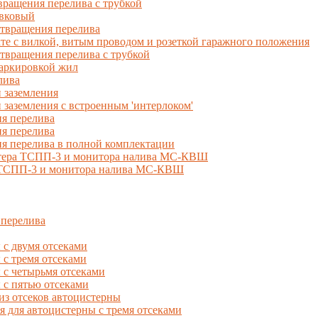
ращения перелива с трубкой
вковый
твращения перелива
 с вилкой, витым проводом и розеткой гаражного положения
вращения перелива с трубкой
маркировкой жил
лива
 заземления
 заземления с встроенным 'интерлоком'
я перелива
я перелива
я перелива в полной комплектации
естера ТСПП-3 и монитора налива МС-КВШ
, ТСПП-3 и монитора налива МС-КВШ
 перелива
с двумя отсеками
 тремя отсеками
с четырьмя отсеками
с пятью отсеками
из отсеков автоцистерны
ля автоцистерны с тремя отсеками