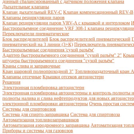
донный сбалансированный с датчиком положения клапана
Дыхательные клапаны
Клапан дыхательный REV-C
Клапан компенсационный REV-B
Клапаны рециркуляции паров
Клапан рециркуляции паров VRV-A с крышкой и интерлоком
И
Быстроразъемное соединение VRF 308-1 клапана рециркуляции
Переключатели пневматические
Блок распределителей
Блок распределителей пневматический
П
пневматический на 3 линии (3+К)
Переключатель пневматическ
Быстроразъемные соединения 'сухой разъём'
Адаптер быстроразъемного соединения "сухой разъём" 2"
Крыш
штуцера быстрораъемного соединения "сухой разъём"
Краны слива и заправочные
Кран шаровой полнопроходной 3"
Топливораздаточный кран A
Клапаны отсечные
Крышки отсеков автоцистерн
Решения
Электронная пломбировка автоцистерн
Электронная пломбировка автоцистерны и контроль полноты н
полноты налива и слива нефтепродуктов для новых автоцисте
электронной пломбировки автоцистерны
Очень простая систе
Системы для спиртовозов
Система для спирто-заправщика
Система для спиртовоза
Автоматизация топливозаправщиков
Автоматизация аэродромного заправщика
Автоматизация топли
Приборы и системы для газовозов