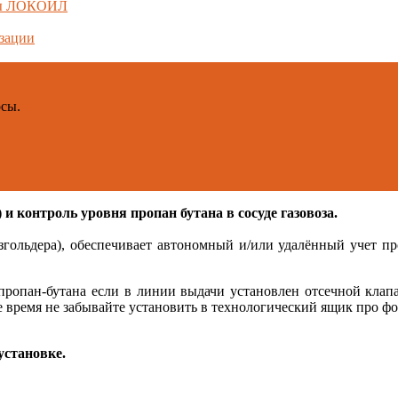
емы ЛОКОЙЛ
зации
осы.
)
и контроль уровня пропан бутана в сосуде газовоза.
азгольдера), обеспечивает автономный и/или удалённый учет пр
ропан-бутана если в линии выдачи установлен отсечной клапан
е время не забывайте установить в технологический ящик про фо
установке.