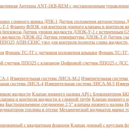
активная
Антенна ANT-1КВ-REM c дистанционным управлени
ышки сливного ящика ДПК-1
Датчик положения автоцистерны 
-Т-1
Фланец ФЛОК для контроля донного клапана и контроля жи
 бензовоза
Датчик уровня жидкости ДЛОК-У-1 с встроенным 
ом жидкости ДЛОК-Н2
Датчик температуры ДЛОК-Т-0
Датчик съ
и ППО25
АПИ-СЕНС узел для контроля полноты слива жидкости 
ия
Фонарь ТС-ТГ с датчиком положения крышки
Фонарь ТС-ТГ 
й счетчик ППО25 с клапаном
Цифровой счетчик ППО25 с ДСС 
СА-1
Измерительная система ЛИСА-М-2
Измерительная систем
ьная система ЛИСА-4
Измерительная система ЛИСА-М-5
Измер
чиком жидкости
Клапан нижнего налива API с Блокиратором Б
лапана и контроля жидкости в сливной трубе
Клапан нижнего н
ва
Быстроразъемное соединение 2,5" клапана нижнего налива
И
ндикатором топлива в отсеке
Механический индикатор марки т
сированный с квадратным фланцем
Клапан донный с круглым ф