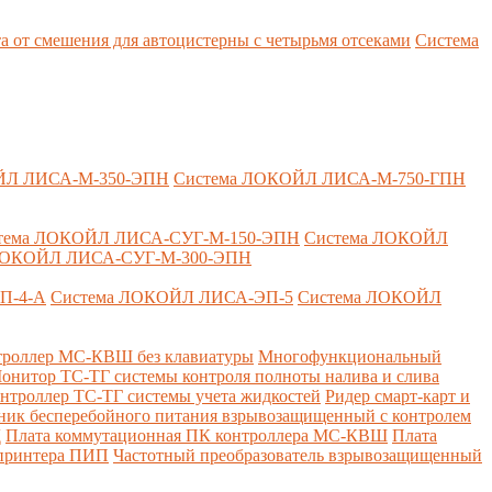
т смешения для автоцистерны с четырьмя отсеками
Система
ЙЛ ЛИСА-М-350-ЭПН
Система ЛОКОЙЛ ЛИСА-М-750-ГПН
тема ЛОКОЙЛ ЛИСА-СУГ-М-150-ЭПН
Система ЛОКОЙЛ
ЛОКОЙЛ ЛИСА-СУГ-М-300-ЭПН
П-4-А
Система ЛОКОЙЛ ЛИСА-ЭП-5
Система ЛОКОЙЛ
роллер МС-КВШ без клавиатуры
Многофункциональный
онитор ТС-ТГ системы контроля полноты налива и слива
нтроллер ТС-ТГ системы учета жидкостей
Ридер смарт-карт и
ник бесперебойного питания взрывозащищенный с контролем
Д
Плата коммутационная ПК контроллера МС-КВШ
Плата
 принтера ПИП
Частотный преобразователь взрывозащищенный