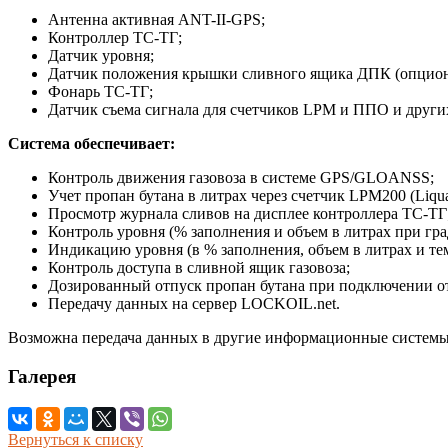
Антенна активная ANT-II-GPS;
Контроллер ТС-ТГ;
Датчик уровня;
Датчик положения крышки сливного ящика ДПК (опциона
Фонарь ТС-ТГ;
Датчик съема сигнала для счетчиков LPM и ППО и други
Система обеспечивает:
Контроль движения газовоза в системе GPS/GLOANSS;
Учет пропан бутана в литрах через счетчик LPM200 (Liq
Просмотр журнала сливов на дисплее контроллера ТС-ТГ
Контроль уровня (% заполнения и объем в литрах при гра
Индикацию уровня (в % заполнения, объем в литрах и тем
Контроль доступа в сливной ящик газовоза;
Дозированный отпуск пропан бутана при подключении от
Передачу данных на сервер LOCKOIL.net.
Возможна передача данных в другие информационные системы
Галерея
Вернуться к списку