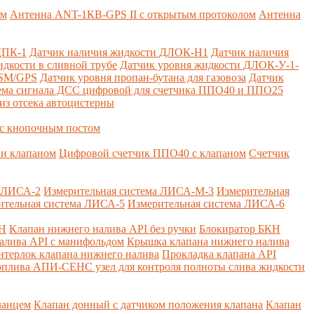
ем
Антенна ANT-1КВ-GPS II с открытым протоколом
Антенна
ДПК-1
Датчик наличия жидкости ДЛОК-Н1
Датчик наличия
дкости в сливной трубе
Датчик уровня жидкости ДЛОК-У-1-
GSM/GPS
Датчик уровня пропан-бутана для газовоза
Датчик
ема сигнала ДСС цифровой для счетчика ППО40 и ППО25
из отсека автоцистерны
с кнопочным постом
и клапаном
Цифровой счетчик ППО40 с клапаном
Счетчик
а ЛИСА-2
Измерительная система ЛИСА-М-3
Измерительная
ительная система ЛИСА-5
Измерительная система ЛИСА-6
КН
Клапан нижнего налива API без ручки
Блокиратор БКН
алива API с манифольдом
Крышка клапана нижнего налива
нтерлок клапана нижнего налива
Прокладка клапана API
оплива
АПИ-СЕНС узел для контроля полноты слива жидкости
ланцем
Клапан донный с датчиком положения клапана
Клапан