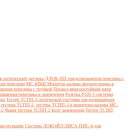
к оптический датчика ДЛОК-ПП предотвращения перелива с
ия перелива
МС-КВШ Монитор налива автоцистерны в
ения перелива с трубкой
Провод морозостойкий пяти
вращения перелива и заземления
Розетка Р105-1 системы
ива
Тестер ТСПП-3 оптической системы предотвращения
я тестера ТСПП-2, тестера ТСПП-3 и монитора налива МС-
-2
Ящик тестера ТСПП-2
Болт заземления
Тестер ТСПП
я отсеками
Система ЛОКОЙЛ ЛИСА-ПНС-4 для