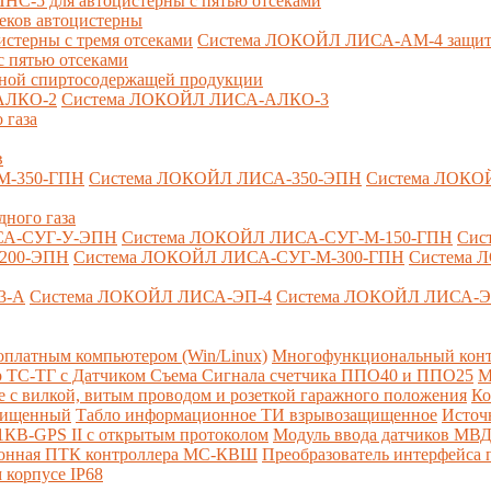
-5 для автоцистерны с пятью отсеками
секов автоцистерны
терны с тремя отсеками
Система ЛОКОЙЛ ЛИСА-AM-4 защита о
 пятью отсеками
анной спиртосодержащей продукции
АЛКО-2
Система ЛОКОЙЛ ЛИСА-АЛКО-3
 газа
в
М-350-ГПН
Система ЛОКОЙЛ ЛИСА-350-ЭПН
Система ЛОКО
дного газа
СА-СУГ-У-ЭПН
Система ЛОКОЙЛ ЛИСА-СУГ-М-150-ГПН
Сис
200-ЭПН
Система ЛОКОЙЛ ЛИСА-СУГ-М-300-ГПН
Система 
3-А
Система ЛОКОЙЛ ЛИСА-ЭП-4
Система ЛОКОЙЛ ЛИСА-Э
платным компьютером (Win/Linux)
Многофункциональный конт
р ТС-ТГ с Датчиком Съема Сигнала счетчика ППО40 и ППО25
М
с вилкой, витым проводом и розеткой гаражного положения
Ко
ащищенный
Табло информационное ТИ взрывозащищенное
Источ
КВ-GPS II с открытым протоколом
Модуль ввода датчиков МВ
ионная ПТК контроллера МС-КВШ
Преобразователь интерфейса
 корпусе IP68