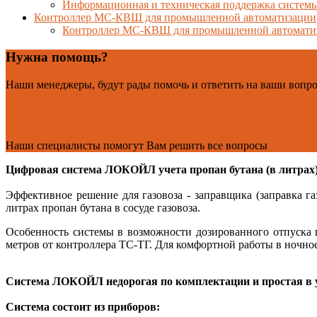
Информационная и техническая поддержка сист
Контроллер МС-КВШ для промышленной автоматизации
Контроллер МС-КВШ для промышленной автомати
Нужна помощь?
Наши менеджеры, будут рады помочь и ответить на ваши вопр
Контакты
Задать вопрос
Наши специалисты помогут Вам решить все вопросы
Цифровая система ЛОКОЙЛ учета пропан бутана (в литрах
Эффективное решение для газовоза - заправщика (заправка г
литрах пропан бутана в сосуде газовоза.
Особенность системы в возможности дозированного отпуска п
метров от контроллера ТС-ТГ. Для комфортной работы в ночно
Система ЛОКОЙЛ недорогая по комплектации и простая в 
Система состоит из приборов: