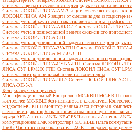
автоцистерны с четырьмя отсеками
Система ЛОКОЙЛ ЛИСА-ПНС
Система защиты от смешения нефтепродуктов при сливе из от
Система ЛОКОЙЛ ЛИСА-AM-3 защита от смешения для автоцис
ЛОКОЙЛ ЛИСА-AM-5 защита от смешения для автоцистерны с
Система учета объема перевозок этилового спирта и нефасов
Система ЛОКОЙЛ ЛИСА-AЛКО-1
Система ЛОКОЙЛ ЛИСА-
Система учета и дозированной выдачи сжиженного природного
Система ЛОКОЙЛ ЛИСА-СПГ
Система учета и дозированной выдачи светлых нефтепродукто
Система ЛОКОЙЛ ЛИСА-350-ГПН
Система ЛОКОЙЛ ЛИСА-
Система ЛОКОЙЛ ЛИСА-М-750-ЭПН
Система учета и дозированной выдачи сжиженного углеводоро
Система ЛОКОЙЛ ЛИСА-СУГ-У-ГПН
Система ЛОКОЙЛ-ЛИ
ЛИСА-СУГ-LPM200-ГПН
Система ЛОКОЙЛ ЛИСА-СУГ-LPM
Система электронной пломбировки автоцистерны
Система ЛОКОЙЛ ЛИСА-ЭП-3
Система ЛОКОЙЛ ЛИСА-ЭП-
ЛИСА-ЭП-5-А
Контроллеры автоцистерн
Многофункциональный Контроллер МС-КВШ
МС-КВШ с одно
контроллер МС-КВШ без индикатора и клавиатуры
Контролле
жидкости
МС-КВШ Монитор налива автоцистерны в комплекте 
световой индикатор
Блок питания и плавного пуска взрывоз
заряда АКБ
Антенна ANT-1КВ-GPS II активная
Антенна ANT-1
коммутационная ПЧК контроллера МС-КВШ
Плата коммутац
15кВт
Частотный преобразователь 22кВт в водонепроницаемом