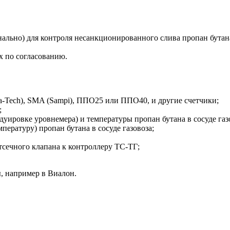
льно) для контроля несанкционированного слива пропан бутан
х по согласованию.
ua-Tech), SMA (Sampi), ППО25 или ППО40, и другие счетчики;
;
дуировке уровнемера) и температуры пропан бутана в сосуде газ
пературу) пропан бутана в сосуде газовоза;
сечного клапана к контроллеру ТС-ТГ;
, например в Виалон.