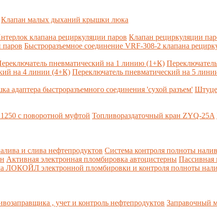
Клапан малых дыханий крышки люка
нтерлок клапана рециркуляции паров
Клапан рециркуляции па
 паров
Быстроразъемное соединение VRF-308-2 клапана рецирк
ереключатель пневматический на 1 линию (1+К)
Переключатель
ий на 4 линии (4+К)
Переключатель пневматический на 5 линии
ка адаптера быстроразъемного соединения 'сухой разъем'
Штуце
1250 с поворотной муфтой
Топливораздаточный кран ZYQ-25A
алива и слива нефтепродуктов
Система контроля полноты налив
рн
Активная электронная пломбировка автоцистерны
Пассивная
ма ЛОКОЙЛ электронной пломбировки и контроля полноты нали
возаправщика , учет и контроль нефтепродуктов
Заправочный м