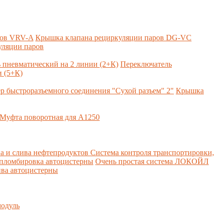
ров VRV-A
Крышка клапана рециркуляции паров DG-VC
уляции паров
 пневматический на 2 линии (2+К)
Переключатель
 (5+К)
р быстроразъемного соединения "Сухой разъем" 2"
Крышка
Муфта поворотная для А1250
а и слива нефтепродуктов
Система контроля транспортировки,
 пломбировка автоцистерны
Очень простая система ЛОКОЙЛ
ва автоцистерны
одуль