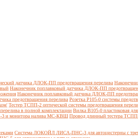
ческий датчика ДЛОК-ПП предотвращения перелива
Наконечни
овый
Наконечник поплавковый датчика ДЛОК-ПП предотвращен
ложения
Наконечник поплавковый датчика ДЛОК-ПП предотвращ
тчика предотвращения перелива
Розетка Р105-0 системы предот
ком'
Тестер ТСПП-2 оптической системы предотвращения перел
перелива в полной комплектации
Вилка В105-0 пластиковая дл
П-3 и монитора налива МС-КВШ
Провод длинный тестера ТСПП
секами
Система ЛОКОЙЛ ЛИСА-ПНС-3 для автоцистерны с трем