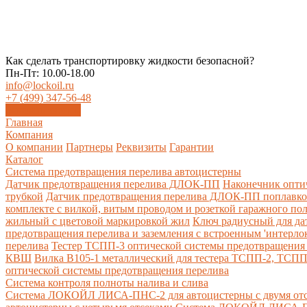
Как сделать транспортировку жидкости безопасной?
Пн-Пт: 10.00-18.00
info@lockoil.ru
+7 (499) 347-56-48
Заказать звонок
Главная
Компания
О компании
Партнеры
Реквизиты
Гарантии
Каталог
Система предотвращения перелива автоцистерны
Датчик предотвращения перелива ДЛОК-ПП
Наконечник опти
трубкой
Датчик предотвращения перелива ДЛОК-ПП поплавк
комплекте с вилкой, витым проводом и розеткой гаражного по
жильный с цветовой маркировкой жил
Ключ радиусный для да
предотвращения перелива и заземления с встроенным 'интерло
перелива
Тестер ТСПП-3 оптической системы предотвращения 
КВШ
Вилка В105-1 металлический для тестера ТСПП-2, ТСП
оптической системы предотвращения перелива
Cистема контроля полноты налива и слива
Система ЛОКОЙЛ ЛИСА-ПНС-2 для автоцистерны с двумя от