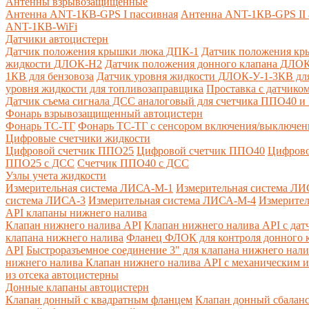
Антенны взрывозащищенные
Антенна ANT-1КВ-GPS I пассивная
Антенна ANT-1КВ-GPS II 
ANT-1КВ-WiFi
Датчики автоцистерн
Датчик положения крышки люка ДПК-1
Датчик положения кр
жидкости ДЛОК-Н2
Датчик положения донного клапана ДЛОК
1КВ для бензовоза
Датчик уровня жидкости ДЛОК-У-1-3КВ для
уровня жидкости для топливозаправщика
Проставка с датчик
Датчик съема сигнала ДСС аналоговый для счетчика ППО40 
Фонарь взрывозащищенный автоцистерн
Фонарь ТС-ТГ
Фонарь ТС-ТГ с сенсором включения/выключен
Цифровые счетчики жидкости
Цифровой счетчик ППО25
Цифровой счетчик ППО40
Цифрово
ППО25 с ДСС
Счетчик ППО40 с ДСС
Узлы учета жидкости
Измерительная система ЛИСА-М-1
Измерительная система ЛИ
система ЛИСА-3
Измерительная система ЛИСА-М-4
Измерител
API клапаны нижнего налива
Клапан нижнего налива API
Клапан нижнего налива API с дат
клапана нижнего налива
Фланец ФЛОК для контроля донного к
API
Быстроразъемное соединение 3" для клапана нижнего нали
нижнего налива
Клапан нижнего налива API с механическим и
из отсека автоцистерны
Донные клапаны автоцистерн
Клапан донный с квадратным фланцем
Клапан донный сбалан