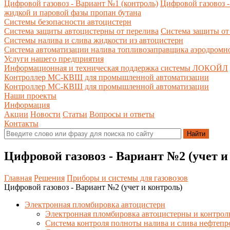
Цифровой газовоз - Вариант №1 (контроль)
Цифровой газовоз -
жидкой и паровой фазы пропан бутана
Системы безопасности автоцистерн
Система защиты автоцистерны от перелива
Система защиты от
Системы налива и слива жидкости из автоцистерн
Система автоматизации налива топливозаправщика аэродромн
Услуги нашего предприятия
Информационная и техническая поддержка системы ЛОКОЙЛ
Контроллер МС-КВШ для промышленной автоматизации
Контроллер МС-КВШ для промышленной автоматизации
Наши проекты
Информация
Акции
Новости
Статьи
Вопросы и ответы
Контакты
Цифровой газовоз - Вариант №2 (учет и
Главная
Решения
Приборы и системы для газовозов
Цифровой газовоз - Вариант №2 (учет и контроль)
Электронная пломбировка автоцистерн
Электронная пломбировка автоцистерны и контрол
Система контроля полноты налива и слива нефтепр