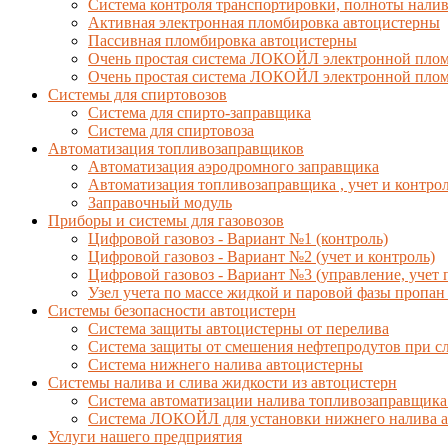
Система контроля транспортировки, полноты налив
Активная электронная пломбировка автоцистерны
Пассивная пломбировка автоцистерны
Очень простая система ЛОКОЙЛ электронной пло
Очень простая система ЛОКОЙЛ электронной плом
Системы для спиртовозов
Система для спирто-заправщика
Система для спиртовоза
Автоматизация топливозаправщиков
Автоматизация аэродромного заправщика
Автоматизация топливозаправщика , учет и контро
Заправочный модуль
Приборы и системы для газовозов
Цифровой газовоз - Вариант №1 (контроль)
Цифровой газовоз - Вариант №2 (учет и контроль)
Цифровой газовоз - Вариант №3 (управление, учет п
Узел учета по массе жидкой и паровой фазы пропан
Системы безопасности автоцистерн
Система защиты автоцистерны от перелива
Система защиты от смешения нефтепродутов при с
Система нижнего налива автоцистерны
Системы налива и слива жидкости из автоцистерн
Система автоматизации налива топливозаправщика
Система ЛОКОЙЛ для установки нижнего налива 
Услуги нашего предприятия