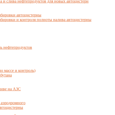
а и слива нефтепродуктов для новых автоцистерн
мбировки автоцистерны
бировки и контроля полноты налива автоцистерны
ль нефтепродуктов
о массе и контроль)
 бутана
ливе на АЗС
 аэродромного
автоцистерны