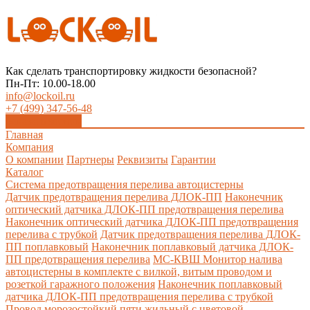
Как сделать транспортировку жидкости безопасной?
Пн-Пт: 10.00-18.00
info@lockoil.ru
+7 (499) 347-56-48
Заказать звонок
Главная
Компания
О компании
Партнеры
Реквизиты
Гарантии
Каталог
Система предотвращения перелива автоцистерны
Датчик предотвращения перелива ДЛОК-ПП
Наконечник
оптический датчика ДЛОК-ПП предотвращения перелива
Наконечник оптический датчика ДЛОК-ПП предотвращения
перелива с трубкой
Датчик предотвращения перелива ДЛОК-
ПП поплавковый
Наконечник поплавковый датчика ДЛОК-
ПП предотвращения перелива
МС-КВШ Монитор налива
автоцистерны в комплекте с вилкой, витым проводом и
розеткой гаражного положения
Наконечник поплавковый
датчика ДЛОК-ПП предотвращения перелива с трубкой
Провод морозостойкий пяти жильный с цветовой