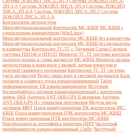
Система ЛОКОЙЛ ЛИСА-ЭП-3
Система ЛОКОЙЛ ЛИСА-
ЭП-3-А
Система ЛОКОЙЛ ЛИСА-ЭП-4
Система ЛОКОЙЛ
ЛИСА-ЭП-4-А
Система ЛОКОЙЛ ЛИСА-ЭП-5
Система
ЛОКОЙЛ ЛИСА-ЭП-5-А
Контроллеры автоцистерн
Многофункциональный Контроллер МС-КВШ
МС-КВШ с
одноплатным компьютером (Win/Linux)
Многофункциональный контроллер МС-КВШ без клавиатуры
Многофункциональный контроллер МС-КВШ без индикатора
и клавиатуры
Контроллер ТС-ТГ с Датчиком Съема Сигнала
счетчика ППО40 и ППО25
Монитор ТС-ТГ системы контроля
полноты налива и слива жидкости
МС-КВШ Монитор налива
автоцистерны в комплекте с вилкой, витым проводом и
розеткой гаражного положения
Контроллер ТС-ТГ системы
учета жидкостей
Ридер смарт-карт и световой индикатор
Блок
питания и плавного пуска взрывозащищенный
Табло
информационное ТИ взрывозащищенное
Источник
бесперебойного питания взрывозащищенный с контролем
заряда АКБ
Антенна ANT-1КВ-GPS II активная
Антенна
ANT-1КВ-GPS II с открытым протоколом
Модуль ввода
датчиков МВД
Плата коммутационная ПК контроллера МС-
КВШ
Плата коммутационная ПЧК контроллера МС-КВШ
Плата коммутационная ПТК контроллера МС-КВШ
Преобразователь интерфейса принтера ПИП
Частотный
преобразователь взрывозащищенный 15кВт
Частотный