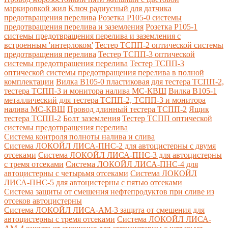
маркировкой жил
Ключ радиусный для датчика
предотвращения перелива
Розетка Р105-0 системы
предотвращения перелива и заземления
Розетка Р105-1
системы предотвращения перелива и заземления с
встроенным 'интерлоком'
Тестер ТСПП-2 оптической системы
предотвращения перелива
Тестер ТСПП-3 оптической
системы предотвращения перелива
Тестер ТСПП-3
оптической системы предотвращения перелива в полной
комплектации
Вилка В105-0 пластиковая для тестера ТСПП-2,
тестера ТСПП-3 и монитора налива МС-КВШ
Вилка В105-1
металлический для тестера ТСПП-2, ТСПП-3 и монитора
налива МС-КВШ
Провод длинный тестера ТСПП-2
Ящик
тестера ТСПП-2
Болт заземления
Тестер ТСПП оптической
системы предотвращения перелива
Cистема контроля полноты налива и слива
Система ЛОКОЙЛ ЛИСА-ПНС-2 для автоцистерны с двумя
отсеками
Система ЛОКОЙЛ ЛИСА-ПНС-3 для автоцистерны
с тремя отсеками
Система ЛОКОЙЛ ЛИСА-ПНС-4 для
автоцистерны с четырьмя отсеками
Система ЛОКОЙЛ
ЛИСА-ПНС-5 для автоцистерны с пятью отсеками
Система защиты от смешения нефтепродуктов при сливе из
отсеков автоцистерны
Система ЛОКОЙЛ ЛИСА-AM-3 защита от смешения для
автоцистерны с тремя отсеками
Система ЛОКОЙЛ ЛИСА-