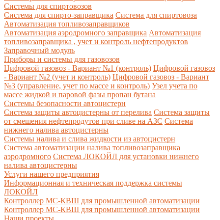
Системы для спиртовозов
Система для спирто-заправщика
Система для спиртовоза
Автоматизация топливозаправщиков
Автоматизация аэродромного заправщика
Автоматизация
топливозаправщика , учет и контроль нефтепродуктов
Заправочный модуль
Приборы и системы для газовозов
Цифровой газовоз - Вариант №1 (контроль)
Цифровой газовоз
- Вариант №2 (учет и контроль)
Цифровой газовоз - Вариант
№3 (управление, учет по массе и контроль)
Узел учета по
массе жидкой и паровой фазы пропан бутана
Системы безопасности автоцистерн
Система защиты автоцистерны от перелива
Система защиты
от смешения нефтепродутов при сливе на АЗС
Система
нижнего налива автоцистерны
Системы налива и слива жидкости из автоцистерн
Система автоматизации налива топливозаправщика
аэродромного
Система ЛОКОЙЛ для установки нижнего
налива автоцистерны
Услуги нашего предприятия
Информационная и техническая поддержка системы
ЛОКОЙЛ
Контроллер МС-КВШ для промышленной автоматизации
Контроллер МС-КВШ для промышленной автоматизации
Наши проекты