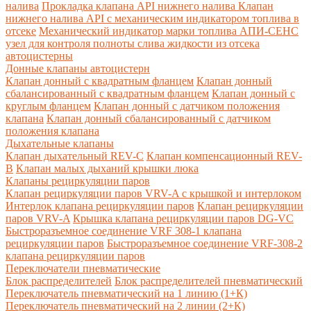
налива
Прокладка клапана API нижнего налива
Клапан
нижнего налива API с механическим индикатором топлива в
отсеке
Механический индикатор марки топлива
АПИ-СЕНС
узел для контроля полноты слива жидкости из отсека
автоцистерны
Донные клапаны автоцистерн
Клапан донный с квадратным фланцем
Клапан донный
сбалансированный с квадратным фланцем
Клапан донный с
круглым фланцем
Клапан донный с датчиком положения
клапана
Клапан донный сбалансированный с датчиком
положения клапана
Дыхательные клапаны
Клапан дыхательный REV-C
Клапан компенсационный REV-
B
Клапан малых дыханий крышки люка
Клапаны рециркуляции паров
Клапан рециркуляции паров VRV-A с крышкой и интерлоком
Интерлок клапана рециркуляции паров
Клапан рециркуляции
паров VRV-A
Крышка клапана рециркуляции паров DG-VC
Быстроразъемное соединение VRF 308-1 клапана
рециркуляции паров
Быстроразъемное соединение VRF-308-2
клапана рециркуляции паров
Переключатели пневматические
Блок распределителей
Блок распределителей пневматический
Переключатель пневматический на 1 линию (1+К)
Переключатель пневматический на 2 линии (2+К)