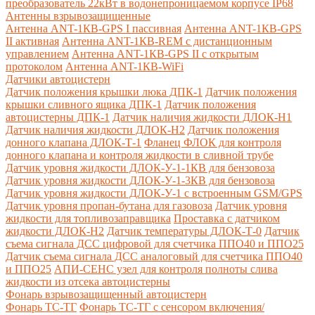
преобразователь 22кВт в водонепроницаемом корпусе IP68
Антенны взрывозащищенные
Антенна ANT-1КВ-GPS I пассивная
Антенна ANT-1КВ-GPS
II активная
Антенна ANT-1КВ-REM c дистанционным
управлением
Антенна ANT-1КВ-GPS II с открытым
протоколом
Антенна ANT-1КВ-WiFi
Датчики автоцистерн
Датчик положения крышки люка ДПК-1
Датчик положения
крышки сливного ящика ДПК-1
Датчик положения
автоцистерны ДПК-1
Датчик наличия жидкости ДЛОК-Н1
Датчик наличия жидкости ДЛОК-Н2
Датчик положения
донного клапана ДЛОК-Т-1
Фланец ФЛОК для контроля
донного клапана и контроля жидкости в сливной трубе
Датчик уровня жидкости ДЛОК-У-1-1КВ для бензовоза
Датчик уровня жидкости ДЛОК-У-1-3КВ для бензовоза
Датчик уровня жидкости ДЛОК-У-1 с встроенным GSM/GPS
Датчик уровня пропан-бутана для газовоза
Датчик уровня
жидкости для топливозаправщика
Проставка с датчиком
жидкости ДЛОК-Н2
Датчик температуры ДЛОК-Т-0
Датчик
съема сигнала ДСС цифровой для счетчика ППО40 и ППО25
Датчик съема сигнала ДСС аналоговый для счетчика ППО40
и ППО25
АПИ-СЕНС узел для контроля полноты слива
жидкости из отсека автоцистерны
Фонарь взрывозащищенный автоцистерн
Фонарь ТС-ТГ
Фонарь ТС-ТГ с сенсором включения/