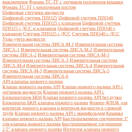
выключения
Фонарь ТС-ТГ с датчиком положения крышки
Фонарь ТС-ТГ с кнопочным постом
Цифровые счетчики жидкости
Цифровой счетчик ППО25
Цифровой счетчик ППО40
Цифровой счетчик ППО25 с клапаном
Цифровой счетчик
ППО25 с ДСС и клапаном
Цифровой счетчик ППО40 с
клапаном
Счетчик ППО25 с ДСС
Счетчик ППО40 с ДСС
Узлы учета жидкости
Измерительная система ЛИСА-М-1
Измерительная система
ЛИСА-1
Измерительная система ЛИСА-М-2
Измерительная
система ЛИСА-2
Измерительная система ЛИСА-М-3
Измерительная система ЛИСА-3
Измерительная система
ЛИСА-М-4
Измерительная система ЛИСА-4
Измерительная
система ЛИСА-М-5
Измерительная система ЛИСА-5
Измерительная система ЛИСА-6
API клапаны нижнего налива
Клапан нижнего налива API
Клапан нижнего налива API с
датчиком жидкости
Клапан нижнего налива API с
Блокиратором БКН
Клапан нижнего налива API без ручки
Блокиратор БКН клапана нижнего налива
Фланец ФЛОК для
контроля донного клапана и контроля жидкости в сливной
трубе
Клапан нижнего налива API с манифольдом
Крышка
клапана нижнего налива API
Быстроразъемное соединение 3"
для клапана нижнего налива
Быстроразъемное соединение
2,5" клапана нижнего налива
Интерлок клапана нижнего