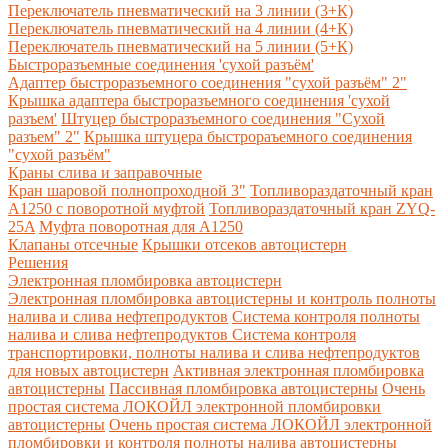
Переключатель пневматический на 3 линии (3+К)
Переключатель пневматический на 4 линии (4+К)
Переключатель пневматический на 5 линии (5+К)
Быстроразъемные соединения 'сухой разъём'
Адаптер быстроразъемного соединения "сухой разъём" 2"
Крышка адаптера быстроразъемного соединения 'сухой
разъем'
Штуцер быстроразъемного соединения "Сухой
разъем" 2"
Крышка штуцера быстрораъемного соединения
"сухой разъём"
Краны слива и заправочные
Кран шаровой полнопроходной 3"
Топливораздаточный кран
A1250 с поворотной муфтой
Топливораздаточный кран ZYQ-
25A
Муфта поворотная для А1250
Клапаны отсечные
Крышки отсеков автоцистерн
Решения
Электронная пломбировка автоцистерн
Электронная пломбировка автоцистерны и контроль полноты
налива и слива нефтепродуктов
Система контроля полноты
налива и слива нефтепродуктов
Система контроля
транспортировки, полноты налива и слива нефтепродуктов
для новых автоцистерн
Активная электронная пломбировка
автоцистерны
Пассивная пломбировка автоцистерны
Очень
простая система ЛОКОЙЛ электронной пломбировки
автоцистерны
Очень простая система ЛОКОЙЛ электронной
пломбировки и контроля полноты налива автоцистерны