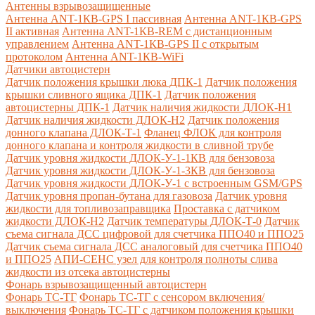
Антенны взрывозащищенные
Антенна ANT-1КВ-GPS I пассивная
Антенна ANT-1КВ-GPS
II активная
Антенна ANT-1КВ-REM c дистанционным
управлением
Антенна ANT-1КВ-GPS II с открытым
протоколом
Антенна ANT-1КВ-WiFi
Датчики автоцистерн
Датчик положения крышки люка ДПК-1
Датчик положения
крышки сливного ящика ДПК-1
Датчик положения
автоцистерны ДПК-1
Датчик наличия жидкости ДЛОК-Н1
Датчик наличия жидкости ДЛОК-Н2
Датчик положения
донного клапана ДЛОК-Т-1
Фланец ФЛОК для контроля
донного клапана и контроля жидкости в сливной трубе
Датчик уровня жидкости ДЛОК-У-1-1КВ для бензовоза
Датчик уровня жидкости ДЛОК-У-1-3КВ для бензовоза
Датчик уровня жидкости ДЛОК-У-1 с встроенным GSM/GPS
Датчик уровня пропан-бутана для газовоза
Датчик уровня
жидкости для топливозаправщика
Проставка с датчиком
жидкости ДЛОК-Н2
Датчик температуры ДЛОК-Т-0
Датчик
съема сигнала ДСС цифровой для счетчика ППО40 и ППО25
Датчик съема сигнала ДСС аналоговый для счетчика ППО40
и ППО25
АПИ-СЕНС узел для контроля полноты слива
жидкости из отсека автоцистерны
Фонарь взрывозащищенный автоцистерн
Фонарь ТС-ТГ
Фонарь ТС-ТГ с сенсором включения/
выключения
Фонарь ТС-ТГ с датчиком положения крышки