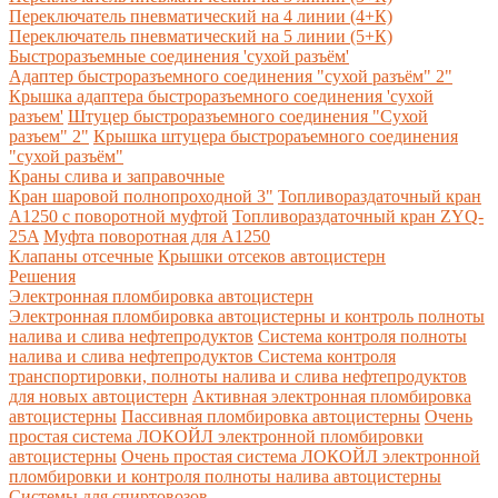
Переключатель пневматический на 4 линии (4+К)
Переключатель пневматический на 5 линии (5+К)
Быстроразъемные соединения 'сухой разъём'
Адаптер быстроразъемного соединения "сухой разъём" 2"
Крышка адаптера быстроразъемного соединения 'сухой
разъем'
Штуцер быстроразъемного соединения "Сухой
разъем" 2"
Крышка штуцера быстрораъемного соединения
"сухой разъём"
Краны слива и заправочные
Кран шаровой полнопроходной 3"
Топливораздаточный кран
A1250 с поворотной муфтой
Топливораздаточный кран ZYQ-
25A
Муфта поворотная для А1250
Клапаны отсечные
Крышки отсеков автоцистерн
Решения
Электронная пломбировка автоцистерн
Электронная пломбировка автоцистерны и контроль полноты
налива и слива нефтепродуктов
Система контроля полноты
налива и слива нефтепродуктов
Система контроля
транспортировки, полноты налива и слива нефтепродуктов
для новых автоцистерн
Активная электронная пломбировка
автоцистерны
Пассивная пломбировка автоцистерны
Очень
простая система ЛОКОЙЛ электронной пломбировки
автоцистерны
Очень простая система ЛОКОЙЛ электронной
пломбировки и контроля полноты налива автоцистерны
Системы для спиртовозов