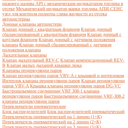
нижнего налива API с механическим индикатором топлива в
отсеке
Механический индикатор марки топлива
АПИ-СЕНС
узел для контроля полноты слива жидкости из отсека
автоцистерны
Донные клапаны автоцистерн
Клапан донный с квадратным фланцем
Клапан донный
сбалансированный с квадратным фланцем
Клапан донный с
круглым фланцем
Клапан донный с датчиком положения
клапана
Клапан донный сбалансированный с датчиком
положения клапана
Дыхательные клапаны
Клапан дыхательный REV-C
Клапан компенсационный REV-
B
Клапан малых дыханий крышки люка
Клапаны рециркуляции паров
Клапан рециркуляции паров VRV-A с крышкой и интерлоком
Интерлок клапана рециркуляции паров
Клапан рециркуляции
паров VRV-A
Крышка клапана рециркуляции паров DG-VC
Быстроразъемное соединение VRF 308-1 клапана
рециркуляции паров
Быстроразъемное соединение VRF-308-2
клапана рециркуляции паров
Переключатели пневматические
Блок распределителей
Блок распределителей пневматический
Переключатель пневматический на 1 линию (1+К)
Переключатель пневматический на 2 линии (2+К)
Переключатель пневматический на 3 линии (3+К)