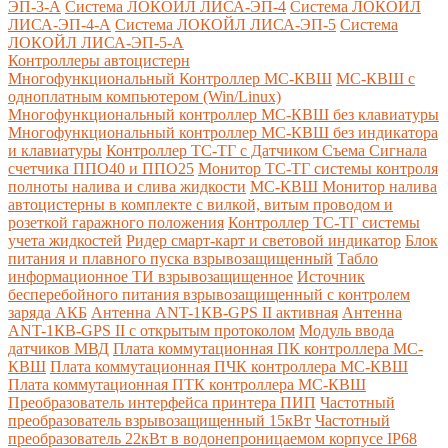
ЭП-3-А
Система ЛОКОЙЛ ЛИСА-ЭП-4
Система ЛОКОЙЛ
ЛИСА-ЭП-4-А
Система ЛОКОЙЛ ЛИСА-ЭП-5
Система
ЛОКОЙЛ ЛИСА-ЭП-5-А
Контроллеры автоцистерн
Многофункциональный Контроллер МС-КВШ
МС-КВШ с
одноплатным компьютером (Win/Linux)
Многофункциональный контроллер МС-КВШ без клавиатуры
Многофункциональный контроллер МС-КВШ без индикатора
и клавиатуры
Контроллер ТС-ТГ с Датчиком Съема Сигнала
счетчика ППО40 и ППО25
Монитор ТС-ТГ системы контроля
полноты налива и слива жидкости
МС-КВШ Монитор налива
автоцистерны в комплекте с вилкой, витым проводом и
розеткой гаражного положения
Контроллер ТС-ТГ системы
учета жидкостей
Ридер смарт-карт и световой индикатор
Блок
питания и плавного пуска взрывозащищенный
Табло
информационное ТИ взрывозащищенное
Источник
бесперебойного питания взрывозащищенный с контролем
заряда АКБ
Антенна ANT-1КВ-GPS II активная
Антенна
ANT-1КВ-GPS II с открытым протоколом
Модуль ввода
датчиков МВД
Плата коммутационная ПК контроллера МС-
КВШ
Плата коммутационная ПЧК контроллера МС-КВШ
Плата коммутационная ПТК контроллера МС-КВШ
Преобразователь интерфейса принтера ПИП
Частотный
преобразователь взрывозащищенный 15кВт
Частотный
преобразователь 22кВт в водонепроницаемом корпусе IP68