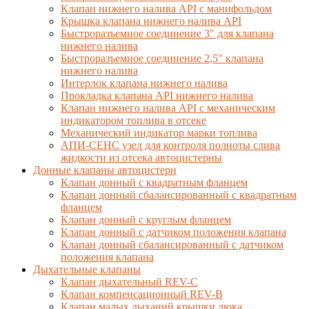
Клапан нижнего налива API с манифольдом
Крышка клапана нижнего налива API
Быстроразъемное соединение 3" для клапана
нижнего налива
Быстроразъемное соединение 2,5" клапана
нижнего налива
Интерлок клапана нижнего налива
Прокладка клапана API нижнего налива
Клапан нижнего налива API с механическим
индикатором топлива в отсеке
Механический индикатор марки топлива
АПИ-СЕНС узел для контроля полноты слива
жидкости из отсека автоцистерны
Донные клапаны автоцистерн
Клапан донный с квадратным фланцем
Клапан донный сбалансированный с квадратным
фланцем
Клапан донный с круглым фланцем
Клапан донный с датчиком положения клапана
Клапан донный сбалансированный с датчиком
положения клапана
Дыхательные клапаны
Клапан дыхательный REV-C
Клапан компенсационный REV-B
Клапан малых дыханий крышки люка