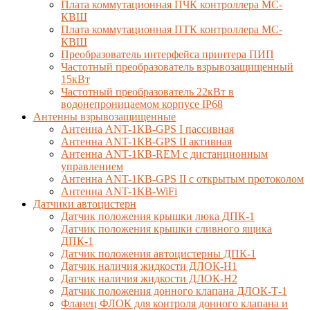
Плата коммутационная ПЧК контроллера МС-
КВШ
Плата коммутационная ПТК контроллера МС-
КВШ
Преобразователь интерфейса принтера ПИП
Частотный преобразователь взрывозащищенный
15кВт
Частотный преобразователь 22кВт в
водонепроницаемом корпусе IP68
Антенны взрывозащищенные
Антенна ANT-1КВ-GPS I пассивная
Антенна ANT-1КВ-GPS II активная
Антенна ANT-1КВ-REM c дистанционным
управлением
Антенна ANT-1КВ-GPS II с открытым протоколом
Антенна ANT-1КВ-WiFi
Датчики автоцистерн
Датчик положения крышки люка ДПК-1
Датчик положения крышки сливного ящика
ДПК-1
Датчик положения автоцистерны ДПК-1
Датчик наличия жидкости ДЛОК-Н1
Датчик наличия жидкости ДЛОК-Н2
Датчик положения донного клапана ДЛОК-Т-1
Фланец ФЛОК для контроля донного клапана и