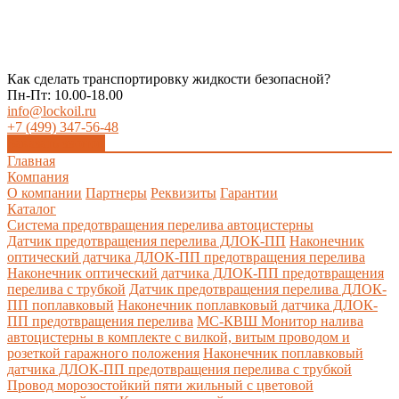
Как сделать транспортировку жидкости безопасной?
Пн-Пт: 10.00-18.00
info@lockoil.ru
+7 (499) 347-56-48
Заказать звонок
Главная
Компания
О компании
Партнеры
Реквизиты
Гарантии
Каталог
Система предотвращения перелива автоцистерны
Датчик предотвращения перелива ДЛОК-ПП
Наконечник
оптический датчика ДЛОК-ПП предотвращения перелива
Наконечник оптический датчика ДЛОК-ПП предотвращения
перелива с трубкой
Датчик предотвращения перелива ДЛОК-
ПП поплавковый
Наконечник поплавковый датчика ДЛОК-
ПП предотвращения перелива
МС-КВШ Монитор налива
автоцистерны в комплекте с вилкой, витым проводом и
розеткой гаражного положения
Наконечник поплавковый
датчика ДЛОК-ПП предотвращения перелива с трубкой
Провод морозостойкий пяти жильный с цветовой