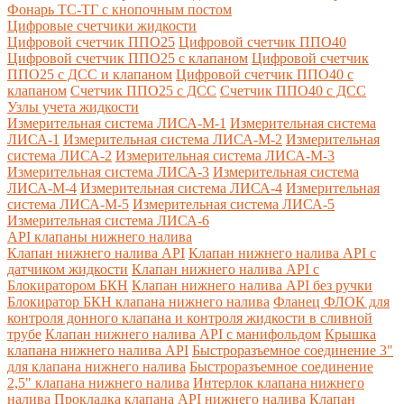
Фонарь ТС-ТГ с кнопочным постом
Цифровые счетчики жидкости
Цифровой счетчик ППО25
Цифровой счетчик ППО40
Цифровой счетчик ППО25 с клапаном
Цифровой счетчик
ППО25 с ДСС и клапаном
Цифровой счетчик ППО40 с
клапаном
Счетчик ППО25 с ДСС
Счетчик ППО40 с ДСС
Узлы учета жидкости
Измерительная система ЛИСА-М-1
Измерительная система
ЛИСА-1
Измерительная система ЛИСА-М-2
Измерительная
система ЛИСА-2
Измерительная система ЛИСА-М-3
Измерительная система ЛИСА-3
Измерительная система
ЛИСА-М-4
Измерительная система ЛИСА-4
Измерительная
система ЛИСА-М-5
Измерительная система ЛИСА-5
Измерительная система ЛИСА-6
API клапаны нижнего налива
Клапан нижнего налива API
Клапан нижнего налива API с
датчиком жидкости
Клапан нижнего налива API с
Блокиратором БКН
Клапан нижнего налива API без ручки
Блокиратор БКН клапана нижнего налива
Фланец ФЛОК для
контроля донного клапана и контроля жидкости в сливной
трубе
Клапан нижнего налива API с манифольдом
Крышка
клапана нижнего налива API
Быстроразъемное соединение 3"
для клапана нижнего налива
Быстроразъемное соединение
2,5" клапана нижнего налива
Интерлок клапана нижнего
налива
Прокладка клапана API нижнего налива
Клапан