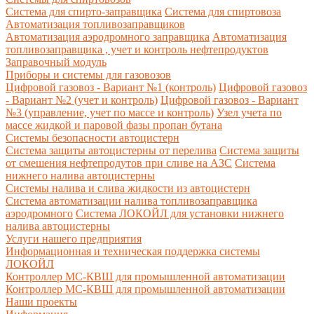
Система для спирто-заправщика
Система для спиртовоза
Автоматизация топливозаправщиков
Автоматизация аэродромного заправщика
Автоматизация
топливозаправщика , учет и контроль нефтепродуктов
Заправочный модуль
Приборы и системы для газовозов
Цифровой газовоз - Вариант №1 (контроль)
Цифровой газовоз
- Вариант №2 (учет и контроль)
Цифровой газовоз - Вариант
№3 (управление, учет по массе и контроль)
Узел учета по
массе жидкой и паровой фазы пропан бутана
Системы безопасности автоцистерн
Система защиты автоцистерны от перелива
Система защиты
от смешения нефтепродутов при сливе на АЗС
Система
нижнего налива автоцистерны
Системы налива и слива жидкости из автоцистерн
Система автоматизации налива топливозаправщика
аэродромного
Система ЛОКОЙЛ для установки нижнего
налива автоцистерны
Услуги нашего предприятия
Информационная и техническая поддержка системы
ЛОКОЙЛ
Контроллер МС-КВШ для промышленной автоматизации
Контроллер МС-КВШ для промышленной автоматизации
Наши проекты