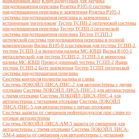
маркировкой жил
Ключ радиусный для датчика
предотвращения перелива
Розетка Р105-0 системы
предотвращения перелива и заземления
Розетка Р105-1
системы предотвращения перелива и заземления с
встроенным 'интерлоком'
Тестер ТСПП-2 оптической системы
предотвращения перелива
Тестер ТСПП-3 оптической
системы предотвращения перелива
Тестер ТСПП-3
оптической системы предотвращения перелива в полной
комплектации
Вилка В105-0 пластиковая для тестера ТСПП-2,
тестера ТСПП-3 и монитора налива МС-КВШ
Вилка В105-1
металлический для тестера ТСПП-2, ТСПП-3 и монитора
налива МС-КВШ
Провод длинный тестера ТСПП-2
Ящик
тестера ТСПП-2
Болт заземления
Тестер ТСПП оптической
системы предотвращения перелива
Cистема контроля полноты налива и слива
Система ЛОКОЙЛ ЛИСА-ПНС-2 для автоцистерны с двумя
отсеками
Система ЛОКОЙЛ ЛИСА-ПНС-3 для автоцистерны
с тремя отсеками
Система ЛОКОЙЛ ЛИСА-ПНС-4 для
автоцистерны с четырьмя отсеками
Система ЛОКОЙЛ
ЛИСА-ПНС-5 для автоцистерны с пятью отсеками
Система защиты от смешения нефтепродуктов при сливе из
отсеков автоцистерны
Система ЛОКОЙЛ ЛИСА-AM-3 защита от смешения для
автоцистерны с тремя отсеками
Система ЛОКОЙЛ ЛИСА-
AM-4 защита от смешения для автоцистерны с четырьмя