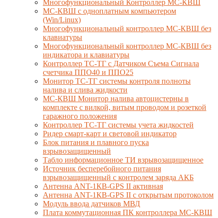
Многофункциональный Контроллер МС-КВШ
МС-КВШ с одноплатным компьютером
(Win/Linux)
Многофункциональный контроллер МС-КВШ без
клавиатуры
Многофункциональный контроллер МС-КВШ без
индикатора и клавиатуры
Контроллер ТС-ТГ с Датчиком Съема Сигнала
счетчика ППО40 и ППО25
Монитор ТС-ТГ системы контроля полноты
налива и слива жидкости
МС-КВШ Монитор налива автоцистерны в
комплекте с вилкой, витым проводом и розеткой
гаражного положения
Контроллер ТС-ТГ системы учета жидкостей
Ридер смарт-карт и световой индикатор
Блок питания и плавного пуска
взрывозащищенный
Табло информационное ТИ взрывозащищенное
Источник бесперебойного питания
взрывозащищенный с контролем заряда АКБ
Антенна ANT-1КВ-GPS II активная
Антенна ANT-1КВ-GPS II с открытым протоколом
Модуль ввода датчиков МВД
Плата коммутационная ПК контроллера МС-КВШ