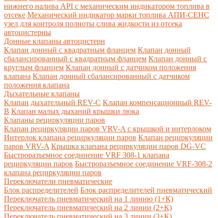
нижнего налива API с механическим индикатором топлива в
отсеке
Механический индикатор марки топлива
АПИ-СЕНС
узел для контроля полноты слива жидкости из отсека
автоцистерны
Донные клапаны автоцистерн
Клапан донный с квадратным фланцем
Клапан донный
сбалансированный с квадратным фланцем
Клапан донный с
круглым фланцем
Клапан донный с датчиком положения
клапана
Клапан донный сбалансированный с датчиком
положения клапана
Дыхательные клапаны
Клапан дыхательный REV-C
Клапан компенсационный REV-
B
Клапан малых дыханий крышки люка
Клапаны рециркуляции паров
Клапан рециркуляции паров VRV-A с крышкой и интерлоком
Интерлок клапана рециркуляции паров
Клапан рециркуляции
паров VRV-A
Крышка клапана рециркуляции паров DG-VC
Быстроразъемное соединение VRF 308-1 клапана
рециркуляции паров
Быстроразъемное соединение VRF-308-2
клапана рециркуляции паров
Переключатели пневматические
Блок распределителей
Блок распределителей пневматический
Переключатель пневматический на 1 линию (1+К)
Переключатель пневматический на 2 линии (2+К)
Переключатель пневматический на 3 линии (3+К)