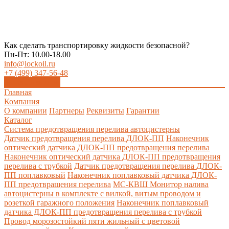
Как сделать транспортировку жидкости безопасной?
Пн-Пт: 10.00-18.00
info@lockoil.ru
+7 (499) 347-56-48
Заказать звонок
Главная
Компания
О компании
Партнеры
Реквизиты
Гарантии
Каталог
Система предотвращения перелива автоцистерны
Датчик предотвращения перелива ДЛОК-ПП
Наконечник
оптический датчика ДЛОК-ПП предотвращения перелива
Наконечник оптический датчика ДЛОК-ПП предотвращения
перелива с трубкой
Датчик предотвращения перелива ДЛОК-
ПП поплавковый
Наконечник поплавковый датчика ДЛОК-
ПП предотвращения перелива
МС-КВШ Монитор налива
автоцистерны в комплекте с вилкой, витым проводом и
розеткой гаражного положения
Наконечник поплавковый
датчика ДЛОК-ПП предотвращения перелива с трубкой
Провод морозостойкий пяти жильный с цветовой