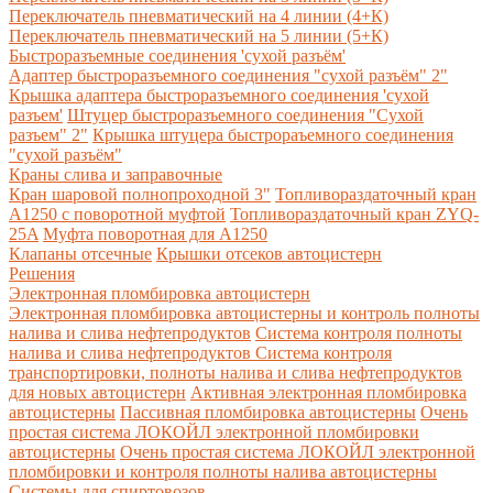
Переключатель пневматический на 4 линии (4+К)
Переключатель пневматический на 5 линии (5+К)
Быстроразъемные соединения 'сухой разъём'
Адаптер быстроразъемного соединения "сухой разъём" 2"
Крышка адаптера быстроразъемного соединения 'сухой
разъем'
Штуцер быстроразъемного соединения "Сухой
разъем" 2"
Крышка штуцера быстрораъемного соединения
"сухой разъём"
Краны слива и заправочные
Кран шаровой полнопроходной 3"
Топливораздаточный кран
A1250 с поворотной муфтой
Топливораздаточный кран ZYQ-
25A
Муфта поворотная для А1250
Клапаны отсечные
Крышки отсеков автоцистерн
Решения
Электронная пломбировка автоцистерн
Электронная пломбировка автоцистерны и контроль полноты
налива и слива нефтепродуктов
Система контроля полноты
налива и слива нефтепродуктов
Система контроля
транспортировки, полноты налива и слива нефтепродуктов
для новых автоцистерн
Активная электронная пломбировка
автоцистерны
Пассивная пломбировка автоцистерны
Очень
простая система ЛОКОЙЛ электронной пломбировки
автоцистерны
Очень простая система ЛОКОЙЛ электронной
пломбировки и контроля полноты налива автоцистерны
Системы для спиртовозов