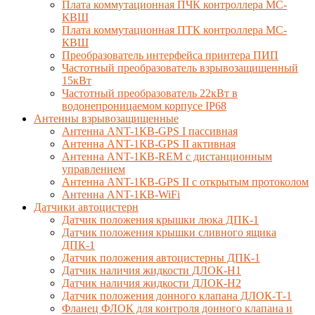
Плата коммутационная ПЧК контроллера МС-
КВШ
Плата коммутационная ПТК контроллера МС-
КВШ
Преобразователь интерфейса принтера ПИП
Частотный преобразователь взрывозащищенный
15кВт
Частотный преобразователь 22кВт в
водонепроницаемом корпусе IP68
Антенны взрывозащищенные
Антенна ANT-1КВ-GPS I пассивная
Антенна ANT-1КВ-GPS II активная
Антенна ANT-1КВ-REM c дистанционным
управлением
Антенна ANT-1КВ-GPS II с открытым протоколом
Антенна ANT-1КВ-WiFi
Датчики автоцистерн
Датчик положения крышки люка ДПК-1
Датчик положения крышки сливного ящика
ДПК-1
Датчик положения автоцистерны ДПК-1
Датчик наличия жидкости ДЛОК-Н1
Датчик наличия жидкости ДЛОК-Н2
Датчик положения донного клапана ДЛОК-Т-1
Фланец ФЛОК для контроля донного клапана и