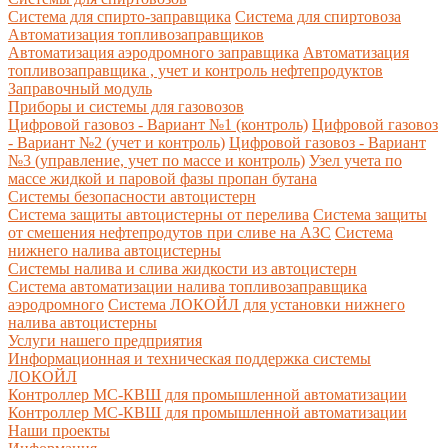
Система для спирто-заправщика
Система для спиртовоза
Автоматизация топливозаправщиков
Автоматизация аэродромного заправщика
Автоматизация
топливозаправщика , учет и контроль нефтепродуктов
Заправочный модуль
Приборы и системы для газовозов
Цифровой газовоз - Вариант №1 (контроль)
Цифровой газовоз
- Вариант №2 (учет и контроль)
Цифровой газовоз - Вариант
№3 (управление, учет по массе и контроль)
Узел учета по
массе жидкой и паровой фазы пропан бутана
Системы безопасности автоцистерн
Система защиты автоцистерны от перелива
Система защиты
от смешения нефтепродутов при сливе на АЗС
Система
нижнего налива автоцистерны
Системы налива и слива жидкости из автоцистерн
Система автоматизации налива топливозаправщика
аэродромного
Система ЛОКОЙЛ для установки нижнего
налива автоцистерны
Услуги нашего предприятия
Информационная и техническая поддержка системы
ЛОКОЙЛ
Контроллер МС-КВШ для промышленной автоматизации
Контроллер МС-КВШ для промышленной автоматизации
Наши проекты