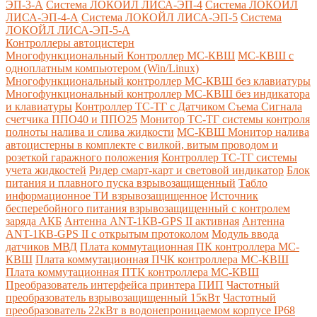
ЭП-3-А
Система ЛОКОЙЛ ЛИСА-ЭП-4
Система ЛОКОЙЛ
ЛИСА-ЭП-4-А
Система ЛОКОЙЛ ЛИСА-ЭП-5
Система
ЛОКОЙЛ ЛИСА-ЭП-5-А
Контроллеры автоцистерн
Многофункциональный Контроллер МС-КВШ
МС-КВШ с
одноплатным компьютером (Win/Linux)
Многофункциональный контроллер МС-КВШ без клавиатуры
Многофункциональный контроллер МС-КВШ без индикатора
и клавиатуры
Контроллер ТС-ТГ с Датчиком Съема Сигнала
счетчика ППО40 и ППО25
Монитор ТС-ТГ системы контроля
полноты налива и слива жидкости
МС-КВШ Монитор налива
автоцистерны в комплекте с вилкой, витым проводом и
розеткой гаражного положения
Контроллер ТС-ТГ системы
учета жидкостей
Ридер смарт-карт и световой индикатор
Блок
питания и плавного пуска взрывозащищенный
Табло
информационное ТИ взрывозащищенное
Источник
бесперебойного питания взрывозащищенный с контролем
заряда АКБ
Антенна ANT-1КВ-GPS II активная
Антенна
ANT-1КВ-GPS II с открытым протоколом
Модуль ввода
датчиков МВД
Плата коммутационная ПК контроллера МС-
КВШ
Плата коммутационная ПЧК контроллера МС-КВШ
Плата коммутационная ПТК контроллера МС-КВШ
Преобразователь интерфейса принтера ПИП
Частотный
преобразователь взрывозащищенный 15кВт
Частотный
преобразователь 22кВт в водонепроницаемом корпусе IP68