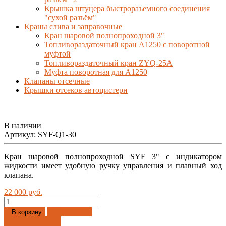
Крышка штуцера быстрораъемного соединения
"сухой разъём"
Краны слива и заправочные
Кран шаровой полнопроходной 3"
Топливораздаточный кран A1250 с поворотной
муфтой
Топливораздаточный кран ZYQ-25A
Муфта поворотная для А1250
Клапаны отсечные
Крышки отсеков автоцистерн
В наличии
Артикул:
SYF-Q1-30
Кран шаровой полнопроходной SYF 3" с индикатором
жидкости имеет удобную ручку управления и плавный ход
клапана.
22 000 руб.
Добавлено
В корзину
Купить в 1 клик