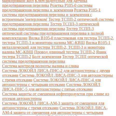
маркировкой жил
Ключ радиусный для датчика
предотвращения перелива
Розетка Р105-0 системы
предотвращения перелива и заземления
Розетка Р105-1
системы предотвращения перелива и заземления с
встроенным 'интерлоком'
Тестер ТСПП-2 оптической системы
предотвращения перелива
Тестер ТСПП-3 оптической
системы предотвращения перелива
Тестер ТСПП-3
оптической системы предотвращения перелива в полной
комплектации
Вилка В105-0 пластиковая для тестера ТСПП-2,
тестера ТСПП-3 и монитора налива МС-КВШ
Вилка В105-1
металлический для тестера ТСПП-2, ТСПП-3 и монитора
налива МС-КВШ
Провод длинный тестера ТСПП-2
Ящик
тестера ТСПП-2
Болт заземления
Тестер ТСПП оптической
системы предотвращения перелива
Cистема контроля полноты налива и слива
Система ЛОКОЙЛ ЛИСА-ПНС-2 для автоцистерны с двумя
отсеками
Система ЛОКОЙЛ ЛИСА-ПНС-3 для автоцистерны
с тремя отсеками
Система ЛОКОЙЛ ЛИСА-ПНС-4 для
автоцистерны с четырьмя отсеками
Система ЛОКОЙЛ
ЛИСА-ПНС-5 для автоцистерны с пятью отсеками
Система защиты от смешения нефтепродуктов при сливе из
отсеков автоцистерны
Система ЛОКОЙЛ ЛИСА-AM-3 защита от смешения для
автоцистерны с тремя отсеками
Система ЛОКОЙЛ ЛИСА-
AM-4 защита от смешения для автоцистерны с четырьмя