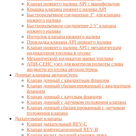
Клапан нижнего налива API с манифольдом
Крышка клапана нижнего налива API
Быстроразъемное соединение 3" для клапана
нижнего налива
Быстроразъемное соединение 2,5" клапана
нижнего налива
Интерлок клапана нижнего налива
Прокладка клапана API нижнего налива
Клапан нижнего налива API с механическим
индикатором топлива в отсеке
Механический индикатор марки топлива
АПИ-СЕНС узел для контроля полноты слива
жидкости из отсека автоцистерны
Донные клапаны автоцистерн
Клапан донный с квадратным фланцем
Клапан донный сбалансированный с квадратным
фланцем
Клапан донный с круглым фланцем
Клапан донный с датчиком положения клапана
Клапан донный сбалансированный с датчиком
положения клапана
Дыхательные клапаны
Клапан дыхательный REV-C
Клапан компенсационный REV-B
Клапан малых дыханий крышки люка