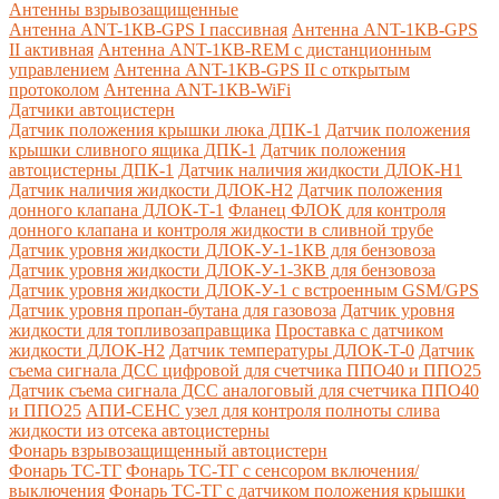
Антенны взрывозащищенные
Антенна ANT-1КВ-GPS I пассивная
Антенна ANT-1КВ-GPS
II активная
Антенна ANT-1КВ-REM c дистанционным
управлением
Антенна ANT-1КВ-GPS II с открытым
протоколом
Антенна ANT-1КВ-WiFi
Датчики автоцистерн
Датчик положения крышки люка ДПК-1
Датчик положения
крышки сливного ящика ДПК-1
Датчик положения
автоцистерны ДПК-1
Датчик наличия жидкости ДЛОК-Н1
Датчик наличия жидкости ДЛОК-Н2
Датчик положения
донного клапана ДЛОК-Т-1
Фланец ФЛОК для контроля
донного клапана и контроля жидкости в сливной трубе
Датчик уровня жидкости ДЛОК-У-1-1КВ для бензовоза
Датчик уровня жидкости ДЛОК-У-1-3КВ для бензовоза
Датчик уровня жидкости ДЛОК-У-1 с встроенным GSM/GPS
Датчик уровня пропан-бутана для газовоза
Датчик уровня
жидкости для топливозаправщика
Проставка с датчиком
жидкости ДЛОК-Н2
Датчик температуры ДЛОК-Т-0
Датчик
съема сигнала ДСС цифровой для счетчика ППО40 и ППО25
Датчик съема сигнала ДСС аналоговый для счетчика ППО40
и ППО25
АПИ-СЕНС узел для контроля полноты слива
жидкости из отсека автоцистерны
Фонарь взрывозащищенный автоцистерн
Фонарь ТС-ТГ
Фонарь ТС-ТГ с сенсором включения/
выключения
Фонарь ТС-ТГ с датчиком положения крышки