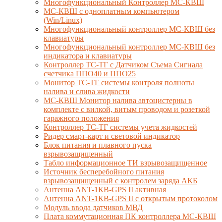
Многофункциональный Контроллер МС-КВШ
МС-КВШ с одноплатным компьютером
(Win/Linux)
Многофункциональный контроллер МС-КВШ без
клавиатуры
Многофункциональный контроллер МС-КВШ без
индикатора и клавиатуры
Контроллер ТС-ТГ с Датчиком Съема Сигнала
счетчика ППО40 и ППО25
Монитор ТС-ТГ системы контроля полноты
налива и слива жидкости
МС-КВШ Монитор налива автоцистерны в
комплекте с вилкой, витым проводом и розеткой
гаражного положения
Контроллер ТС-ТГ системы учета жидкостей
Ридер смарт-карт и световой индикатор
Блок питания и плавного пуска
взрывозащищенный
Табло информационное ТИ взрывозащищенное
Источник бесперебойного питания
взрывозащищенный с контролем заряда АКБ
Антенна ANT-1КВ-GPS II активная
Антенна ANT-1КВ-GPS II с открытым протоколом
Модуль ввода датчиков МВД
Плата коммутационная ПК контроллера МС-КВШ