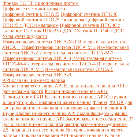
Фонарь ТС-ТГ с кнопочным постом
Цифровые счетчики жидкости
Цифровой счетчик ППО25
Цифровой счетчик ППО40
Цифровой счетчик ППО25 с клапаном
Цифровой счетчик
ППО25 с ДСС и клапаном
Цифровой счетчик ППО40 с
клапаном
Счетчик ППО25 с ДСС
Счетчик ППО40 с ДСС
Узлы учета жидкости
Измерительная система ЛИСА-М-1
Измерительная система
ЛИСА-1
Измерительная система ЛИСА-М-2
Измерительная
система ЛИСА-2
Измерительная система ЛИСА-М-3
Измерительная система ЛИСА-3
Измерительная система
ЛИСА-М-4
Измерительная система ЛИСА-4
Измерительная
система ЛИСА-М-5
Измерительная система ЛИСА-5
Измерительная система ЛИСА-6
API клапаны нижнего налива
Клапан нижнего налива API
Клапан нижнего налива API с
датчиком жидкости
Клапан нижнего налива API с
Блокиратором БКН
Клапан нижнего налива API без ручки
Блокиратор БКН клапана нижнего налива
Фланец ФЛОК для
контроля донного клапана и контроля жидкости в сливной
трубе
Клапан нижнего налива API с манифольдом
Крышка
клапана нижнего налива API
Быстроразъемное соединение 3"
для клапана нижнего налива
Быстроразъемное соединение
2,5" клапана нижнего налива
Интерлок клапана нижнего
налива
Прокладка клапана API нижнего налива
Клапан