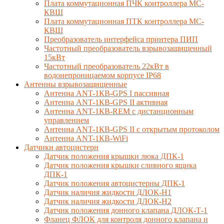
Плата коммутационная ПЧК контроллера МС-
КВШ
Плата коммутационная ПТК контроллера МС-
КВШ
Преобразователь интерфейса принтера ПИП
Частотный преобразователь взрывозащищенный
15кВт
Частотный преобразователь 22кВт в
водонепроницаемом корпусе IP68
Антенны взрывозащищенные
Антенна ANT-1КВ-GPS I пассивная
Антенна ANT-1КВ-GPS II активная
Антенна ANT-1КВ-REM c дистанционным
управлением
Антенна ANT-1КВ-GPS II с открытым протоколом
Антенна ANT-1КВ-WiFi
Датчики автоцистерн
Датчик положения крышки люка ДПК-1
Датчик положения крышки сливного ящика
ДПК-1
Датчик положения автоцистерны ДПК-1
Датчик наличия жидкости ДЛОК-Н1
Датчик наличия жидкости ДЛОК-Н2
Датчик положения донного клапана ДЛОК-Т-1
Фланец ФЛОК для контроля донного клапана и