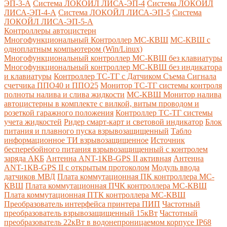
ЭП-3-А
Система ЛОКОЙЛ ЛИСА-ЭП-4
Система ЛОКОЙЛ
ЛИСА-ЭП-4-А
Система ЛОКОЙЛ ЛИСА-ЭП-5
Система
ЛОКОЙЛ ЛИСА-ЭП-5-А
Контроллеры автоцистерн
Многофункциональный Контроллер МС-КВШ
МС-КВШ с
одноплатным компьютером (Win/Linux)
Многофункциональный контроллер МС-КВШ без клавиатуры
Многофункциональный контроллер МС-КВШ без индикатора
и клавиатуры
Контроллер ТС-ТГ с Датчиком Съема Сигнала
счетчика ППО40 и ППО25
Монитор ТС-ТГ системы контроля
полноты налива и слива жидкости
МС-КВШ Монитор налива
автоцистерны в комплекте с вилкой, витым проводом и
розеткой гаражного положения
Контроллер ТС-ТГ системы
учета жидкостей
Ридер смарт-карт и световой индикатор
Блок
питания и плавного пуска взрывозащищенный
Табло
информационное ТИ взрывозащищенное
Источник
бесперебойного питания взрывозащищенный с контролем
заряда АКБ
Антенна ANT-1КВ-GPS II активная
Антенна
ANT-1КВ-GPS II с открытым протоколом
Модуль ввода
датчиков МВД
Плата коммутационная ПК контроллера МС-
КВШ
Плата коммутационная ПЧК контроллера МС-КВШ
Плата коммутационная ПТК контроллера МС-КВШ
Преобразователь интерфейса принтера ПИП
Частотный
преобразователь взрывозащищенный 15кВт
Частотный
преобразователь 22кВт в водонепроницаемом корпусе IP68