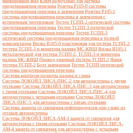
маркировкой жил
Ключ радиусный для датчика
предотвращения перелива
Розетка Р105-0 системы
предотвращения перелива и заземления
Розетка Р105-1
системы предотвращения перелива и заземления с
встроенным 'интерлоком'
Тестер ТСПП-2 оптической системы
предотвращения перелива
Тестер ТСПП-3 оптической
системы предотвращения перелива
Тестер ТСПП-3
оптической системы предотвращения перелива в полной
комплектации
Вилка В105-0 пластиковая для тестера ТСПП-2,
тестера ТСПП-3 и монитора налива МС-КВШ
Вилка В105-1
металлический для тестера ТСПП-2, ТСПП-3 и монитора
налива МС-КВШ
Провод длинный тестера ТСПП-2
Ящик
тестера ТСПП-2
Болт заземления
Тестер ТСПП оптической
системы предотвращения перелива
Cистема контроля полноты налива и слива
Система ЛОКОЙЛ ЛИСА-ПНС-2 для автоцистерны с двумя
отсеками
Система ЛОКОЙЛ ЛИСА-ПНС-3 для автоцистерны
с тремя отсеками
Система ЛОКОЙЛ ЛИСА-ПНС-4 для
автоцистерны с четырьмя отсеками
Система ЛОКОЙЛ
ЛИСА-ПНС-5 для автоцистерны с пятью отсеками
Система защиты от смешения нефтепродуктов при сливе из
отсеков автоцистерны
Система ЛОКОЙЛ ЛИСА-AM-3 защита от смешения для
автоцистерны с тремя отсеками
Система ЛОКОЙЛ ЛИСА-
AM-4 защита от смешения для автоцистерны с четырьмя