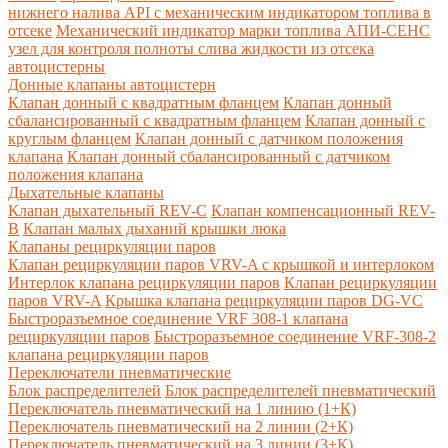
нижнего налива API с механическим индикатором топлива в
отсеке
Механический индикатор марки топлива
АПИ-СЕНС
узел для контроля полноты слива жидкости из отсека
автоцистерны
Донные клапаны автоцистерн
Клапан донный с квадратным фланцем
Клапан донный
сбалансированный с квадратным фланцем
Клапан донный с
круглым фланцем
Клапан донный с датчиком положения
клапана
Клапан донный сбалансированный с датчиком
положения клапана
Дыхательные клапаны
Клапан дыхательный REV-C
Клапан компенсационный REV-
B
Клапан малых дыханий крышки люка
Клапаны рециркуляции паров
Клапан рециркуляции паров VRV-A с крышкой и интерлоком
Интерлок клапана рециркуляции паров
Клапан рециркуляции
паров VRV-A
Крышка клапана рециркуляции паров DG-VC
Быстроразъемное соединение VRF 308-1 клапана
рециркуляции паров
Быстроразъемное соединение VRF-308-2
клапана рециркуляции паров
Переключатели пневматические
Блок распределителей
Блок распределителей пневматический
Переключатель пневматический на 1 линию (1+К)
Переключатель пневматический на 2 линии (2+К)
Переключатель пневматический на 3 линии (3+К)