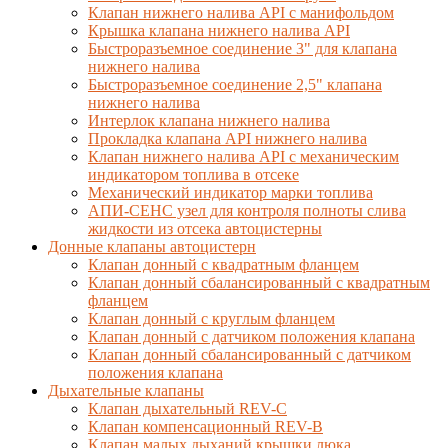
Клапан нижнего налива API с манифольдом
Крышка клапана нижнего налива API
Быстроразъемное соединение 3" для клапана
нижнего налива
Быстроразъемное соединение 2,5" клапана
нижнего налива
Интерлок клапана нижнего налива
Прокладка клапана API нижнего налива
Клапан нижнего налива API с механическим
индикатором топлива в отсеке
Механический индикатор марки топлива
АПИ-СЕНС узел для контроля полноты слива
жидкости из отсека автоцистерны
Донные клапаны автоцистерн
Клапан донный с квадратным фланцем
Клапан донный сбалансированный с квадратным
фланцем
Клапан донный с круглым фланцем
Клапан донный с датчиком положения клапана
Клапан донный сбалансированный с датчиком
положения клапана
Дыхательные клапаны
Клапан дыхательный REV-C
Клапан компенсационный REV-B
Клапан малых дыханий крышки люка