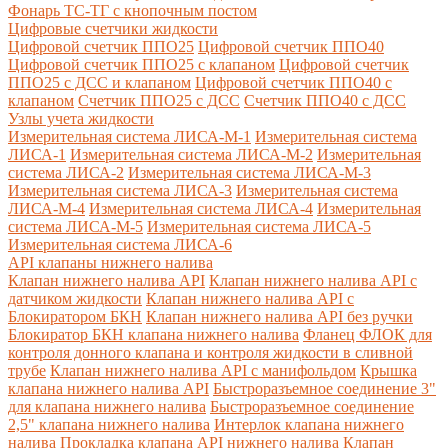
Фонарь ТС-ТГ с кнопочным постом
Цифровые счетчики жидкости
Цифровой счетчик ППО25
Цифровой счетчик ППО40
Цифровой счетчик ППО25 с клапаном
Цифровой счетчик
ППО25 с ДСС и клапаном
Цифровой счетчик ППО40 с
клапаном
Счетчик ППО25 с ДСС
Счетчик ППО40 с ДСС
Узлы учета жидкости
Измерительная система ЛИСА-М-1
Измерительная система
ЛИСА-1
Измерительная система ЛИСА-М-2
Измерительная
система ЛИСА-2
Измерительная система ЛИСА-М-3
Измерительная система ЛИСА-3
Измерительная система
ЛИСА-М-4
Измерительная система ЛИСА-4
Измерительная
система ЛИСА-М-5
Измерительная система ЛИСА-5
Измерительная система ЛИСА-6
API клапаны нижнего налива
Клапан нижнего налива API
Клапан нижнего налива API с
датчиком жидкости
Клапан нижнего налива API с
Блокиратором БКН
Клапан нижнего налива API без ручки
Блокиратор БКН клапана нижнего налива
Фланец ФЛОК для
контроля донного клапана и контроля жидкости в сливной
трубе
Клапан нижнего налива API с манифольдом
Крышка
клапана нижнего налива API
Быстроразъемное соединение 3"
для клапана нижнего налива
Быстроразъемное соединение
2,5" клапана нижнего налива
Интерлок клапана нижнего
налива
Прокладка клапана API нижнего налива
Клапан