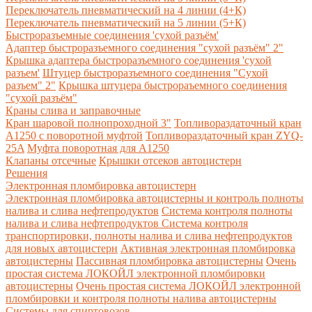
Переключатель пневматический на 4 линии (4+К)
Переключатель пневматический на 5 линии (5+К)
Быстроразъемные соединения 'сухой разъём'
Адаптер быстроразъемного соединения "сухой разъём" 2"
Крышка адаптера быстроразъемного соединения 'сухой
разъем'
Штуцер быстроразъемного соединения "Сухой
разъем" 2"
Крышка штуцера быстрораъемного соединения
"сухой разъём"
Краны слива и заправочные
Кран шаровой полнопроходной 3"
Топливораздаточный кран
A1250 с поворотной муфтой
Топливораздаточный кран ZYQ-
25A
Муфта поворотная для А1250
Клапаны отсечные
Крышки отсеков автоцистерн
Решения
Электронная пломбировка автоцистерн
Электронная пломбировка автоцистерны и контроль полноты
налива и слива нефтепродуктов
Система контроля полноты
налива и слива нефтепродуктов
Система контроля
транспортировки, полноты налива и слива нефтепродуктов
для новых автоцистерн
Активная электронная пломбировка
автоцистерны
Пассивная пломбировка автоцистерны
Очень
простая система ЛОКОЙЛ электронной пломбировки
автоцистерны
Очень простая система ЛОКОЙЛ электронной
пломбировки и контроля полноты налива автоцистерны
Системы для спиртовозов