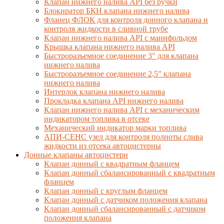
Клапан нижнего налива API без ручки
Блокиратор БКН клапана нижнего налива
Фланец ФЛОК для контроля донного клапана и
контроля жидкости в сливной трубе
Клапан нижнего налива API с манифольдом
Крышка клапана нижнего налива API
Быстроразъемное соединение 3" для клапана
нижнего налива
Быстроразъемное соединение 2,5" клапана
нижнего налива
Интерлок клапана нижнего налива
Прокладка клапана API нижнего налива
Клапан нижнего налива API с механическим
индикатором топлива в отсеке
Механический индикатор марки топлива
АПИ-СЕНС узел для контроля полноты слива
жидкости из отсека автоцистерны
Донные клапаны автоцистерн
Клапан донный с квадратным фланцем
Клапан донный сбалансированный с квадратным
фланцем
Клапан донный с круглым фланцем
Клапан донный с датчиком положения клапана
Клапан донный сбалансированный с датчиком
положения клапана