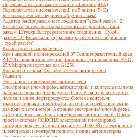
Переключатель пневматический на 4 линии (4+К)
Переключатель пневматический на 5 линии (5+К)
Быстроразъемные соединения 'сухой разъём'
Адаптер быстроразъемного соединения "сухой разъём" 2"
Крышка адаптера быстроразъемного соединения 'сухой
разъем'
Штуцер быстроразъемного соединения "Сухой
разъем" 2"
Крышка штуцера быстрораъемного соединения
"сухой разъём"
Краны слива и заправочные
Кран шаровой полнопроходной 3"
Топливораздаточный кран
A1250 с поворотной муфтой
Топливораздаточный кран ZYQ-
25A
Муфта поворотная для А1250
Клапаны отсечные
Крышки отсеков автоцистерн
Решения
Электронная пломбировка автоцистерн
Электронная пломбировка автоцистерны и контроль полноты
налива и слива нефтепродуктов
Система контроля полноты
налива и слива нефтепродуктов
Система контроля
транспортировки, полноты налива и слива нефтепродуктов
для новых автоцистерн
Активная электронная пломбировка
автоцистерны
Пассивная пломбировка автоцистерны
Очень
простая система ЛОКОЙЛ электронной пломбировки
автоцистерны
Очень простая система ЛОКОЙЛ электронной
пломбировки и контроля полноты налива автоцистерны
Системы для спиртовозов