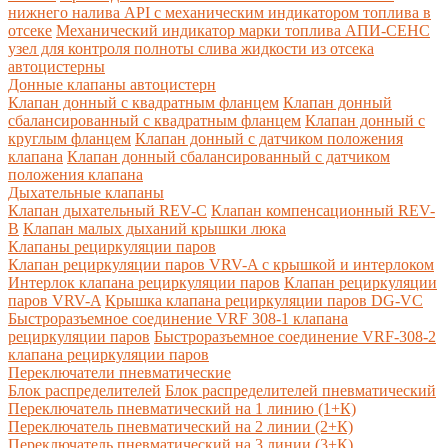
нижнего налива API с механическим индикатором топлива в
отсеке
Механический индикатор марки топлива
АПИ-СЕНС
узел для контроля полноты слива жидкости из отсека
автоцистерны
Донные клапаны автоцистерн
Клапан донный с квадратным фланцем
Клапан донный
сбалансированный с квадратным фланцем
Клапан донный с
круглым фланцем
Клапан донный с датчиком положения
клапана
Клапан донный сбалансированный с датчиком
положения клапана
Дыхательные клапаны
Клапан дыхательный REV-C
Клапан компенсационный REV-
B
Клапан малых дыханий крышки люка
Клапаны рециркуляции паров
Клапан рециркуляции паров VRV-A с крышкой и интерлоком
Интерлок клапана рециркуляции паров
Клапан рециркуляции
паров VRV-A
Крышка клапана рециркуляции паров DG-VC
Быстроразъемное соединение VRF 308-1 клапана
рециркуляции паров
Быстроразъемное соединение VRF-308-2
клапана рециркуляции паров
Переключатели пневматические
Блок распределителей
Блок распределителей пневматический
Переключатель пневматический на 1 линию (1+К)
Переключатель пневматический на 2 линии (2+К)
Переключатель пневматический на 3 линии (3+К)