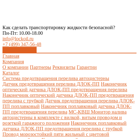
Как сделать транспортировку жидкости безопасной?
Пн-Пт: 10.00-18.00
info@lockoil.ru
+7 (499) 347-56-48
Заказать звонок
Главная
Компания
О компании
Партнеры
Реквизиты
Гарантии
Каталог
Система предотвращения перелива автоцистерны
Датчик предотвращения перелива ДЛОК-ПП
Наконечник
оптический датчика ДЛОК-ПП предотвращения перелива
Наконечник оптический датчика ДЛОК-ПП предотвращения
перелива с трубкой
Датчик предотвращения перелива ДЛОК-
ПП поплавковый
Наконечник поплавковый датчика ДЛОК-
ПП предотвращения перелива
МС-КВШ Монитор налива
автоцистерны в комплекте с вилкой, витым проводом и
розеткой гаражного положения
Наконечник поплавковый
датчика ДЛОК-ПП предотвращения перелива с трубкой
Провод морозостойкий пяти жильный с цветовой