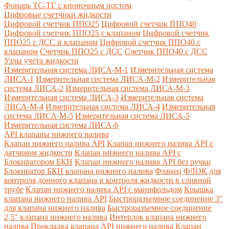
Фонарь ТС-ТГ с кнопочным постом
Цифровые счетчики жидкости
Цифровой счетчик ППО25
Цифровой счетчик ППО40
Цифровой счетчик ППО25 с клапаном
Цифровой счетчик
ППО25 с ДСС и клапаном
Цифровой счетчик ППО40 с
клапаном
Счетчик ППО25 с ДСС
Счетчик ППО40 с ДСС
Узлы учета жидкости
Измерительная система ЛИСА-М-1
Измерительная система
ЛИСА-1
Измерительная система ЛИСА-М-2
Измерительная
система ЛИСА-2
Измерительная система ЛИСА-М-3
Измерительная система ЛИСА-3
Измерительная система
ЛИСА-М-4
Измерительная система ЛИСА-4
Измерительная
система ЛИСА-М-5
Измерительная система ЛИСА-5
Измерительная система ЛИСА-6
API клапаны нижнего налива
Клапан нижнего налива API
Клапан нижнего налива API с
датчиком жидкости
Клапан нижнего налива API с
Блокиратором БКН
Клапан нижнего налива API без ручки
Блокиратор БКН клапана нижнего налива
Фланец ФЛОК для
контроля донного клапана и контроля жидкости в сливной
трубе
Клапан нижнего налива API с манифольдом
Крышка
клапана нижнего налива API
Быстроразъемное соединение 3"
для клапана нижнего налива
Быстроразъемное соединение
2,5" клапана нижнего налива
Интерлок клапана нижнего
налива
Прокладка клапана API нижнего налива
Клапан