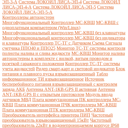
ЭП-3-А
Система ЛОКОЙЛ ЛИСА-ЭП-4
Система ЛОКОЙЛ
ЛИСА-ЭП-4-А
Система ЛОКОЙЛ ЛИСА-ЭП-5
Система
ЛОКОЙЛ ЛИСА-ЭП-5-А
Контроллеры автоцистерн
Многофункциональный Контроллер МС-КВШ
МС-КВШ с
одноплатным компьютером (Win/Linux)
Многофункциональный контроллер МС-КВШ без клавиатуры
Многофункциональный контроллер МС-КВШ без индикатора
и клавиатуры
Контроллер ТС-ТГ с Датчиком Съема Сигнала
счетчика ППО40 и ППО25
Монитор ТС-ТГ системы контроля
полноты налива и слива жидкости
МС-КВШ Монитор налива
автоцистерны в комплекте с вилкой, витым проводом и
розеткой гаражного положения
Контроллер ТС-ТГ системы
учета жидкостей
Ридер смарт-карт и световой индикатор
Блок
питания и плавного пуска взрывозащищенный
Табло
информационное ТИ взрывозащищенное
Источник
бесперебойного питания взрывозащищенный с контролем
заряда АКБ
Антенна ANT-1КВ-GPS II активная
Антенна
ANT-1КВ-GPS II с открытым протоколом
Модуль ввода
датчиков МВД
Плата коммутационная ПК контроллера МС-
КВШ
Плата коммутационная ПЧК контроллера МС-КВШ
Плата коммутационная ПТК контроллера МС-КВШ
Преобразователь интерфейса принтера ПИП
Частотный
преобразователь взрывозащищенный 15кВт
Частотный
преобразователь 22кВт в водонепроницаемом корпусе IP68