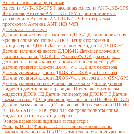
Антенны взрывозащищенные
Антенна ANT-1КВ-GPS I пассивная
Антенна ANT-1КВ-GPS
II активная
Антенна ANT-1КВ-REM c дистанционным
управлением
Антенна ANT-1КВ-GPS II с открытым
протоколом
Антенна ANT-1КВ-WiFi
Датчики автоцистерн
Датчик положения крышки люка ДПК-1
Датчик положения
крышки сливного ящика ДПК-1
Датчик положения
автоцистерны ДПК-1
Датчик наличия жидкости ДЛОК-Н1
Датчик наличия жидкости ДЛОК-Н2
Датчик положения
донного клапана ДЛОК-Т-1
Фланец ФЛОК для контроля
донного клапана и контроля жидкости в сливной трубе
Датчик уровня жидкости ДЛОК-У-1-1КВ для бензовоза
Датчик уровня жидкости ДЛОК-У-1-3КВ для бензовоза
Датчик уровня жидкости ДЛОК-У-1 с встроенным GSM/GPS
Датчик уровня пропан-бутана для газовоза
Датчик уровня
жидкости для топливозаправщика
Проставка с датчиком
жидкости ДЛОК-Н2
Датчик температуры ДЛОК-Т-0
Датчик
съема сигнала ДСС цифровой для счетчика ППО40 и ППО25
Датчик съема сигнала ДСС аналоговый для счетчика ППО40
и ППО25
АПИ-СЕНС узел для контроля полноты слива
жидкости из отсека автоцистерны
Фонарь взрывозащищенный автоцистерн
Фонарь ТС-ТГ
Фонарь ТС-ТГ с сенсором включения/
выключения
Фонарь ТС-ТГ с датчиком положения крышки