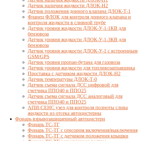
Датчик наличия жидкости ДЛОК-Н2
Датчик положения донного клапана ДЛОК-Т-1
Фланец ФЛОК для контроля донного клапана и
контроля жидкости в сливной трубе
Датчик уровня жидкости ДЛОК-У-1-1КВ для
бензовоза
Датчик уровня жидкости ДЛОК-У-1-3КВ для
бензовоза
Датчик уровня жидкости ДЛОК-У-1 с встроенным
GSM/GPS
Датчик уровня пропан-бутана для газовоза
Датчик уровня жидкости для топливозаправщика
Проставка с датчиком жидкости ДЛОК-Н2
Датчик температуры ДЛОК-Т-0
Датчик съема сигнала ДСС цифровой для
счетчика ППО40 и ППО25
Датчик съема сигнала ДСС аналоговый для
счетчика ППО40 и ППО25
АПИ-СЕНС узел для контроля полноты слива
жидкости из отсека автоцистерны
Фонарь взрывозащищенный автоцистерн
Фонарь ТС-ТГ
Фонарь ТС-ТГ с сенсором включения/выключения
Фонарь ТС-ТГ с датчиком положения крышки