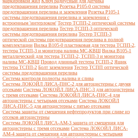
маркировкой жил
Ключ радиусный для датчика
предотвращения перелива
Розетка Р105-0 системы
предотвращения перелива и заземления
Розетка Р105-1
системы предотвращения перелива и заземления с
встроенным 'интерлоком'
Тестер ТСПП-2 оптической системы
предотвращения перелива
Тестер ТСПП-3 оптической
системы предотвращения перелива
Тестер ТСПП-3
оптической системы предотвращения перелива в полной
комплектации
Вилка В105-0 пластиковая для тестера ТСПП-2,
тестера ТСПП-3 и монитора налива МС-КВШ
Вилка В105-1
металлический для тестера ТСПП-2, ТСПП-3 и монитора
налива МС-КВШ
Провод длинный тестера ТСПП-2
Ящик
тестера ТСПП-2
Болт заземления
Тестер ТСПП оптической
системы предотвращения перелива
Cистема контроля полноты налива и слива
Система ЛОКОЙЛ ЛИСА-ПНС-2 для автоцистерны с двумя
отсеками
Система ЛОКОЙЛ ЛИСА-ПНС-3 для автоцистерны
с тремя отсеками
Система ЛОКОЙЛ ЛИСА-ПНС-4 для
автоцистерны с четырьмя отсеками
Система ЛОКОЙЛ
ЛИСА-ПНС-5 для автоцистерны с пятью отсеками
Система защиты от смешения нефтепродуктов при сливе из
отсеков автоцистерны
Система ЛОКОЙЛ ЛИСА-AM-3 защита от смешения для
автоцистерны с тремя отсеками
Система ЛОКОЙЛ ЛИСА-
AM-4 защита от смешения для автоцистерны с четырьмя