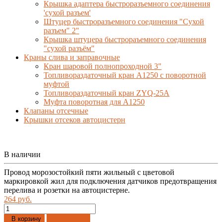
Крышка адаптера быстроразъемного соединения
'сухой разъем'
Штуцер быстроразъемного соединения "Сухой
разъем" 2"
Крышка штуцера быстрораъемного соединения
"сухой разъём"
Краны слива и заправочные
Кран шаровой полнопроходной 3"
Топливораздаточный кран A1250 с поворотной
муфтой
Топливораздаточный кран ZYQ-25A
Муфта поворотная для А1250
Клапаны отсечные
Крышки отсеков автоцистерн
В наличии
Провод морозостойкий пяти жильный с цветовой
маркировкой жил для подключения датчиков предотвращения
перелива и розетки на автоцистерне.
264 руб.
Добавлено
В корзину