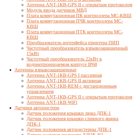
Антенна ANT-1КВ-GPS II с открытым протоколом
Модуль ввода датчиков МВД
Плата коммутационная ПК контроллера МС-КВШ
Плата коммутационная ПЧК контроллера МС-
КВШ
Плата коммутационная ПТК контроллера МС-
КВШ
Преобразователь интерфейса принтера ПИП
Частотный преобразователь взрывозащищенный
15кВт
Частотный преобразователь 22кВт в
водонепроницаемом корпусе IP68
Антенны взрывозащищенные
Антенна ANT-1КВ-GPS I пассивная
Антенна ANT-1КВ-GPS II активная
Антенна ANT-1КВ-REM c дистанционным
управлением
Антенна ANT-1КВ-GPS II с открытым протоколом
Антенна ANT-1КВ-WiFi
Датчики автоцистерн
Датчик положения крышки люка ДПК-1
Датчик положения крышки сливного ящика
ДПК-1
Датчик положения автоцистерны ДПК-1
Датчик наличия жидкости ДЛОК-Н1