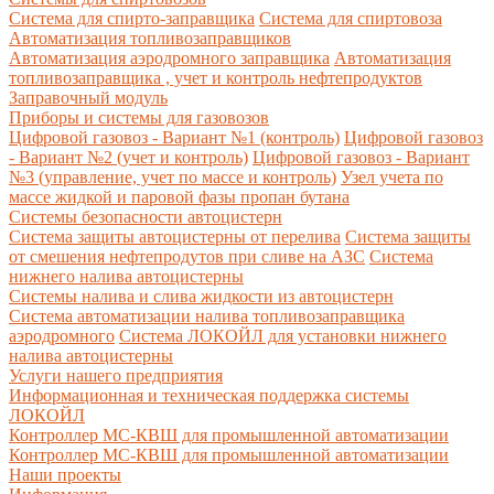
Система для спирто-заправщика
Система для спиртовоза
Автоматизация топливозаправщиков
Автоматизация аэродромного заправщика
Автоматизация
топливозаправщика , учет и контроль нефтепродуктов
Заправочный модуль
Приборы и системы для газовозов
Цифровой газовоз - Вариант №1 (контроль)
Цифровой газовоз
- Вариант №2 (учет и контроль)
Цифровой газовоз - Вариант
№3 (управление, учет по массе и контроль)
Узел учета по
массе жидкой и паровой фазы пропан бутана
Системы безопасности автоцистерн
Система защиты автоцистерны от перелива
Система защиты
от смешения нефтепродутов при сливе на АЗС
Система
нижнего налива автоцистерны
Системы налива и слива жидкости из автоцистерн
Система автоматизации налива топливозаправщика
аэродромного
Система ЛОКОЙЛ для установки нижнего
налива автоцистерны
Услуги нашего предприятия
Информационная и техническая поддержка системы
ЛОКОЙЛ
Контроллер МС-КВШ для промышленной автоматизации
Контроллер МС-КВШ для промышленной автоматизации
Наши проекты