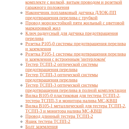
комплекте с вилкой, витым проводом и розеткой
гаражного положения
Наконечник поплавковый датчика ДЛОК-ПП
предотвращения перелива с трубкой
Провод морозостойкий пяти жильный с цветовой
маркировкой жил
Ключ радиусный для датчика предотвращения
перелива
Розетка Р105-0 системы предотвращения перелива
и заземления
Розетка Р105-1 системы предотвращения перелива
и заземления с встроенным 'интерлоком'
Тестер ТСПП-2 оптической системы
предотвращения перелива
Тестер ТСПП-3 оптической системы
предотвращения перелива
Тестер ТСПП-3 оптической системы
предотвращения перелива в полной комплектации
Вилка В105-0 пластиковая для тестера ТСПП-2,
тестера ТСПП-3 и монитора налива МС-КВШ
Вилка В105-1 металлический для тестера ТСПП-2,
ТСПП-3 и монитора налива МС-КВШ
Провод длинный тестера ТСПП-2
Ящик тестера ТСПП-2
Болт заземления