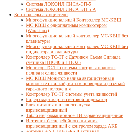
Система ЛОКОЙЛ ЛИСА-ЭП-5
Система ЛОКОЙЛ ЛИСА-ЭП-5-А
Контроллеры автоцистерн
Многофункциональный Контроллер МС-КВШ
МС-КВШ с одноплатным компьютером
(Win/Linux)
Многофункциональный контроллер МС-КВШ без
клавиатуры
Многофункциональный контроллер МС-КВШ без
индикатора и клавиатуры
Контроллер ТС-ТГ с Датчиком Съема Сигнала
счетчика ППО40 и ППО25
Монитор ТС-ТГ системы контроля полноты
налива и слива жидкости
МС-КВШ Монитор налива автоцистерны в
комплекте с вилкой, витым проводом и розеткой
гаражного положения
Контроллер ТС-ТГ системы учета жидкостей
Ридер смарт-карт и световой индикатор
Блок питания и плавного пуска
взрывозащищенный
Табло информационное ТИ взрывозащищенное
Источник бесперебойного питания
взрывозащищенный с контролем заряда АКБ
Антенна ANT-1КВ-GPS II активная