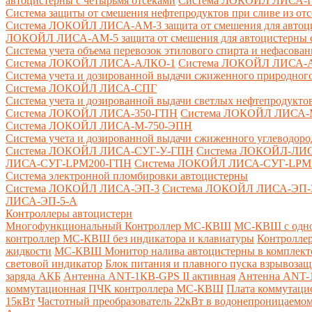
автоцистерны с четырьмя отсеками
Система ЛОКОЙЛ ЛИСА-ПНС
Система защиты от смешения нефтепродуктов при сливе из от
Система ЛОКОЙЛ ЛИСА-AM-3 защита от смешения для автоцис
ЛОКОЙЛ ЛИСА-AM-5 защита от смешения для автоцистерны с
Система учета объема перевозок этилового спирта и нефасов
Система ЛОКОЙЛ ЛИСА-AЛКО-1
Система ЛОКОЙЛ ЛИСА-
Система учета и дозированной выдачи сжиженного природного
Система ЛОКОЙЛ ЛИСА-СПГ
Система учета и дозированной выдачи светлых нефтепродукто
Система ЛОКОЙЛ ЛИСА-350-ГПН
Система ЛОКОЙЛ ЛИСА-
Система ЛОКОЙЛ ЛИСА-М-750-ЭПН
Система учета и дозированной выдачи сжиженного углеводоро
Система ЛОКОЙЛ ЛИСА-СУГ-У-ГПН
Система ЛОКОЙЛ-ЛИ
ЛИСА-СУГ-LPM200-ГПН
Система ЛОКОЙЛ ЛИСА-СУГ-LPM
Система электронной пломбировки автоцистерны
Система ЛОКОЙЛ ЛИСА-ЭП-3
Система ЛОКОЙЛ ЛИСА-ЭП-
ЛИСА-ЭП-5-А
Контроллеры автоцистерн
Многофункциональный Контроллер МС-КВШ
МС-КВШ с одно
контроллер МС-КВШ без индикатора и клавиатуры
Контролле
жидкости
МС-КВШ Монитор налива автоцистерны в комплекте 
световой индикатор
Блок питания и плавного пуска взрывоз
заряда АКБ
Антенна ANT-1КВ-GPS II активная
Антенна ANT-1
коммутационная ПЧК контроллера МС-КВШ
Плата коммутац
15кВт
Частотный преобразователь 22кВт в водонепроницаемом