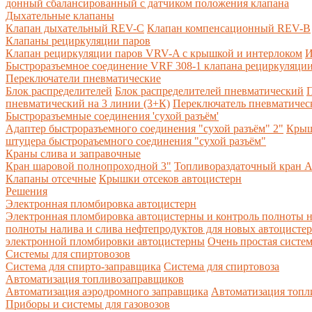
донный сбалансированный с датчиком положения клапана
Дыхательные клапаны
Клапан дыхательный REV-C
Клапан компенсационный REV-B
Клапаны рециркуляции паров
Клапан рециркуляции паров VRV-A с крышкой и интерлоком
И
Быстроразъемное соединение VRF 308-1 клапана рециркуляции
Переключатели пневматические
Блок распределителей
Блок распределителей пневматический
П
пневматический на 3 линии (3+К)
Переключатель пневматическ
Быстроразъемные соединения 'сухой разъём'
Адаптер быстроразъемного соединения "сухой разъём" 2"
Крыш
штуцера быстрораъемного соединения "сухой разъём"
Краны слива и заправочные
Кран шаровой полнопроходной 3"
Топливораздаточный кран A
Клапаны отсечные
Крышки отсеков автоцистерн
Решения
Электронная пломбировка автоцистерн
Электронная пломбировка автоцистерны и контроль полноты н
полноты налива и слива нефтепродуктов для новых автоцисте
электронной пломбировки автоцистерны
Очень простая систе
Системы для спиртовозов
Система для спирто-заправщика
Система для спиртовоза
Автоматизация топливозаправщиков
Автоматизация аэродромного заправщика
Автоматизация топли
Приборы и системы для газовозов