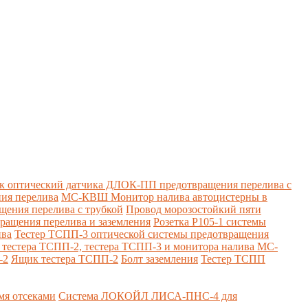
к оптический датчика ДЛОК-ПП предотвращения перелива с
ия перелива
МС-КВШ Монитор налива автоцистерны в
ения перелива с трубкой
Провод морозостойкий пяти
вращения перелива и заземления
Розетка Р105-1 системы
ива
Тестер ТСПП-3 оптической системы предотвращения
я тестера ТСПП-2, тестера ТСПП-3 и монитора налива МС-
-2
Ящик тестера ТСПП-2
Болт заземления
Тестер ТСПП
я отсеками
Система ЛОКОЙЛ ЛИСА-ПНС-4 для