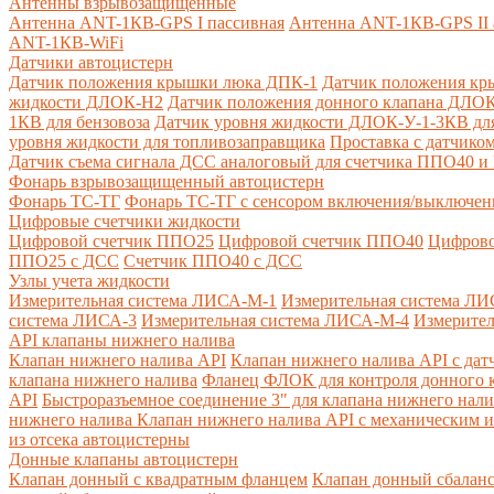
Антенны взрывозащищенные
Антенна ANT-1КВ-GPS I пассивная
Антенна ANT-1КВ-GPS II 
ANT-1КВ-WiFi
Датчики автоцистерн
Датчик положения крышки люка ДПК-1
Датчик положения кр
жидкости ДЛОК-Н2
Датчик положения донного клапана ДЛОК
1КВ для бензовоза
Датчик уровня жидкости ДЛОК-У-1-3КВ для
уровня жидкости для топливозаправщика
Проставка с датчик
Датчик съема сигнала ДСС аналоговый для счетчика ППО40 
Фонарь взрывозащищенный автоцистерн
Фонарь ТС-ТГ
Фонарь ТС-ТГ с сенсором включения/выключен
Цифровые счетчики жидкости
Цифровой счетчик ППО25
Цифровой счетчик ППО40
Цифрово
ППО25 с ДСС
Счетчик ППО40 с ДСС
Узлы учета жидкости
Измерительная система ЛИСА-М-1
Измерительная система ЛИ
система ЛИСА-3
Измерительная система ЛИСА-М-4
Измерител
API клапаны нижнего налива
Клапан нижнего налива API
Клапан нижнего налива API с дат
клапана нижнего налива
Фланец ФЛОК для контроля донного к
API
Быстроразъемное соединение 3" для клапана нижнего нали
нижнего налива
Клапан нижнего налива API с механическим и
из отсека автоцистерны
Донные клапаны автоцистерн
Клапан донный с квадратным фланцем
Клапан донный сбалан