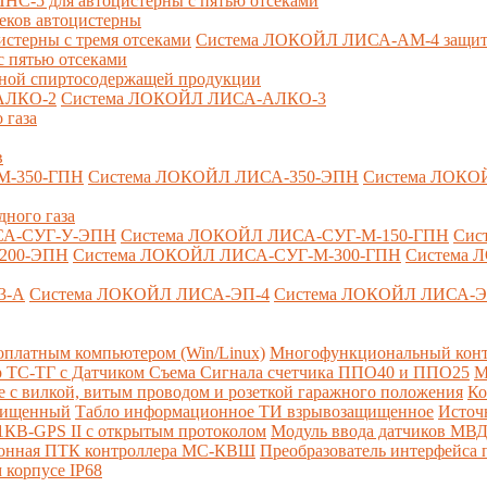
-5 для автоцистерны с пятью отсеками
секов автоцистерны
терны с тремя отсеками
Система ЛОКОЙЛ ЛИСА-AM-4 защита о
 пятью отсеками
анной спиртосодержащей продукции
АЛКО-2
Система ЛОКОЙЛ ЛИСА-АЛКО-3
 газа
в
М-350-ГПН
Система ЛОКОЙЛ ЛИСА-350-ЭПН
Система ЛОКО
дного газа
СА-СУГ-У-ЭПН
Система ЛОКОЙЛ ЛИСА-СУГ-М-150-ГПН
Сис
200-ЭПН
Система ЛОКОЙЛ ЛИСА-СУГ-М-300-ГПН
Система 
3-А
Система ЛОКОЙЛ ЛИСА-ЭП-4
Система ЛОКОЙЛ ЛИСА-Э
платным компьютером (Win/Linux)
Многофункциональный конт
р ТС-ТГ с Датчиком Съема Сигнала счетчика ППО40 и ППО25
М
с вилкой, витым проводом и розеткой гаражного положения
Ко
ащищенный
Табло информационное ТИ взрывозащищенное
Источ
КВ-GPS II с открытым протоколом
Модуль ввода датчиков МВ
ионная ПТК контроллера МС-КВШ
Преобразователь интерфейса
 корпусе IP68