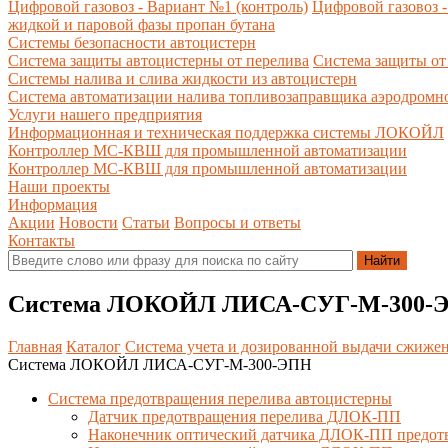
Цифровой газовоз - Вариант №1 (контроль)
Цифровой газовоз -
жидкой и паровой фазы пропан бутана
Системы безопасности автоцистерн
Система защиты автоцистерны от перелива
Система защиты от
Системы налива и слива жидкости из автоцистерн
Система автоматизации налива топливозаправщика аэродромн
Услуги нашего предприятия
Информационная и техническая поддержка системы ЛОКОЙЛ
Контроллер МС-КВШ для промышленной автоматизации
Контроллер МС-КВШ для промышленной автоматизации
Наши проекты
Информация
Акции
Новости
Статьи
Вопросы и ответы
Контакты
Система ЛОКОЙЛ ЛИСА-СУГ-М-300-
Главная
Каталог
Система учета и дозированной выдачи сжижен
Система ЛОКОЙЛ ЛИСА-СУГ-М-300-ЭПН
Система предотвращения перелива автоцистерны
Датчик предотвращения перелива ДЛОК-ПП
Наконечник оптический датчика ДЛОК-ПП предот