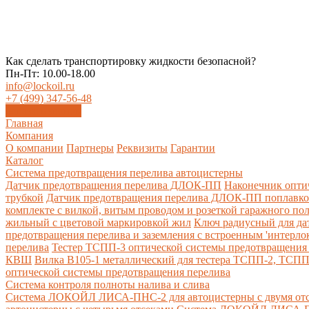
Как сделать транспортировку жидкости безопасной?
Пн-Пт: 10.00-18.00
info@lockoil.ru
+7 (499) 347-56-48
Заказать звонок
Главная
Компания
О компании
Партнеры
Реквизиты
Гарантии
Каталог
Система предотвращения перелива автоцистерны
Датчик предотвращения перелива ДЛОК-ПП
Наконечник опти
трубкой
Датчик предотвращения перелива ДЛОК-ПП поплавк
комплекте с вилкой, витым проводом и розеткой гаражного по
жильный с цветовой маркировкой жил
Ключ радиусный для да
предотвращения перелива и заземления с встроенным 'интерло
перелива
Тестер ТСПП-3 оптической системы предотвращения 
КВШ
Вилка В105-1 металлический для тестера ТСПП-2, ТСП
оптической системы предотвращения перелива
Cистема контроля полноты налива и слива
Система ЛОКОЙЛ ЛИСА-ПНС-2 для автоцистерны с двумя от