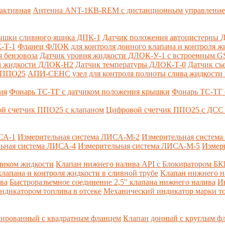
активная
Антенна ANT-1КВ-REM c дистанционным управлени
ышки сливного ящика ДПК-1
Датчик положения автоцистерны 
-Т-1
Фланец ФЛОК для контроля донного клапана и контроля жи
 бензовоза
Датчик уровня жидкости ДЛОК-У-1 с встроенным 
ом жидкости ДЛОК-Н2
Датчик температуры ДЛОК-Т-0
Датчик съ
и ППО25
АПИ-СЕНС узел для контроля полноты слива жидкости 
ия
Фонарь ТС-ТГ с датчиком положения крышки
Фонарь ТС-ТГ 
й счетчик ППО25 с клапаном
Цифровой счетчик ППО25 с ДСС 
СА-1
Измерительная система ЛИСА-М-2
Измерительная систем
ьная система ЛИСА-4
Измерительная система ЛИСА-М-5
Измер
чиком жидкости
Клапан нижнего налива API с Блокиратором Б
лапана и контроля жидкости в сливной трубе
Клапан нижнего н
ва
Быстроразъемное соединение 2,5" клапана нижнего налива
И
ндикатором топлива в отсеке
Механический индикатор марки т
сированный с квадратным фланцем
Клапан донный с круглым ф