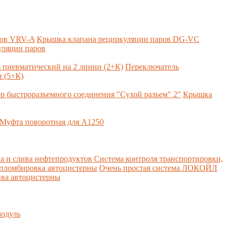
ров VRV-A
Крышка клапана рециркуляции паров DG-VC
уляции паров
 пневматический на 2 линии (2+К)
Переключатель
 (5+К)
р быстроразъемного соединения "Сухой разъем" 2"
Крышка
Муфта поворотная для А1250
а и слива нефтепродуктов
Система контроля транспортировки,
 пломбировка автоцистерны
Очень простая система ЛОКОЙЛ
ва автоцистерны
одуль