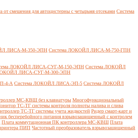
т смешения для автоцистерны с четырьмя отсеками
Система
ЙЛ ЛИСА-М-350-ЭПН
Система ЛОКОЙЛ ЛИСА-М-750-ГПН
тема ЛОКОЙЛ ЛИСА-СУГ-М-150-ЭПН
Система ЛОКОЙЛ
ЛОКОЙЛ ЛИСА-СУГ-М-300-ЭПН
П-4-А
Система ЛОКОЙЛ ЛИСА-ЭП-5
Система ЛОКОЙЛ
роллер МС-КВШ без клавиатуры
Многофункциональный
онитор ТС-ТГ системы контроля полноты налива и слива
нтроллер ТС-ТГ системы учета жидкостей
Ридер смарт-карт и
ник бесперебойного питания взрывозащищенный с контролем
Д
Плата коммутационная ПК контроллера МС-КВШ
Плата
 принтера ПИП
Частотный преобразователь взрывозащищенный