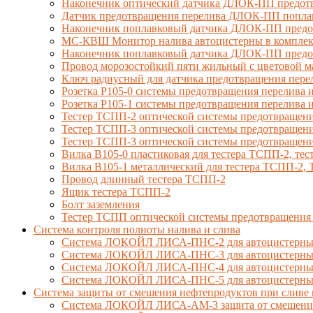
Наконечник оптический датчика ДЛОК-ПП предотв
Датчик предотвращения перелива ДЛОК-ПП попла
Наконечник поплавковый датчика ДЛОК-ПП предо
МС-КВШ Монитор налива автоцистерны в комплекте
Наконечник поплавковый датчика ДЛОК-ПП предот
Провод морозостойкий пяти жильный с цветовой 
Ключ радиусный для датчика предотвращения пере
Розетка Р105-0 системы предотвращения перелива и
Розетка Р105-1 системы предотвращения перелива и
Тестер ТСПП-2 оптической системы предотвращени
Тестер ТСПП-3 оптической системы предотвращени
Тестер ТСПП-3 оптической системы предотвращени
Вилка В105-0 пластиковая для тестера ТСПП-2, т
Вилка В105-1 металлический для тестера ТСПП-2
Провод длинный тестера ТСПП-2
Ящик тестера ТСПП-2
Болт заземления
Тестер ТСПП оптической системы предотвращения
Cистема контроля полноты налива и слива
Система ЛОКОЙЛ ЛИСА-ПНС-2 для автоцистерны 
Система ЛОКОЙЛ ЛИСА-ПНС-3 для автоцистерны с
Система ЛОКОЙЛ ЛИСА-ПНС-4 для автоцистерны 
Система ЛОКОЙЛ ЛИСА-ПНС-5 для автоцистерны 
Система защиты от смешения нефтепродуктов при сливе 
Система ЛОКОЙЛ ЛИСА-AM-3 защита от смешения д