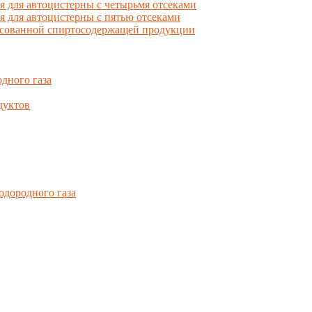
для автоцистерны с четырьмя отсеками
для автоцистерны с пятью отсеками
фасованной спиртосодержащей продукции
дного газа
дуктов
одородного газа