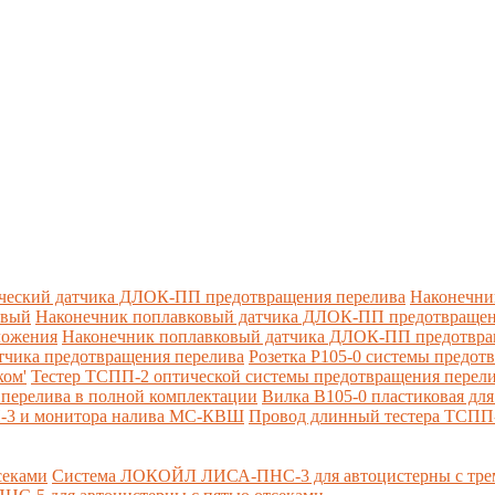
ческий датчика ДЛОК-ПП предотвращения перелива
Наконечни
овый
Наконечник поплавковый датчика ДЛОК-ПП предотвращен
ложения
Наконечник поплавковый датчика ДЛОК-ПП предотвращ
тчика предотвращения перелива
Розетка Р105-0 системы предот
ком'
Тестер ТСПП-2 оптической системы предотвращения перел
перелива в полной комплектации
Вилка В105-0 пластиковая дл
П-3 и монитора налива МС-КВШ
Провод длинный тестера ТСПП
секами
Система ЛОКОЙЛ ЛИСА-ПНС-3 для автоцистерны с трем