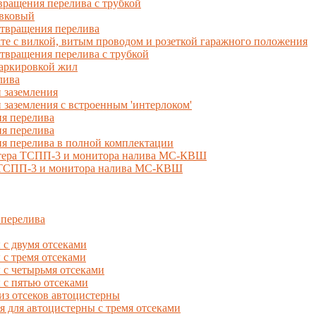
ращения перелива с трубкой
вковый
твращения перелива
 с вилкой, витым проводом и розеткой гаражного положения
вращения перелива с трубкой
маркировкой жил
лива
 заземления
 заземления с встроенным 'интерлоком'
я перелива
я перелива
я перелива в полной комплектации
естера ТСПП-3 и монитора налива МС-КВШ
, ТСПП-3 и монитора налива МС-КВШ
 перелива
с двумя отсеками
 тремя отсеками
с четырьмя отсеками
с пятью отсеками
из отсеков автоцистерны
ля автоцистерны с тремя отсеками