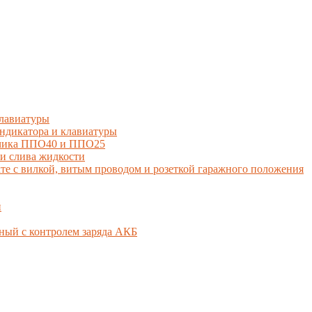
лавиатуры
дикатора и клавиатуры
тчика ППО40 и ППО25
и слива жидкости
 с вилкой, витым проводом и розеткой гаражного положения
й
ный с контролем заряда АКБ