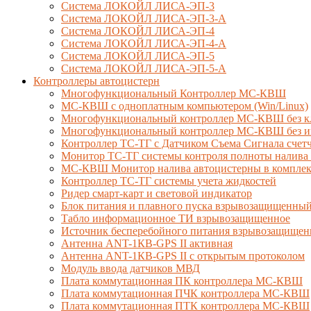
Система ЛОКОЙЛ ЛИСА-ЭП-3
Система ЛОКОЙЛ ЛИСА-ЭП-3-А
Система ЛОКОЙЛ ЛИСА-ЭП-4
Система ЛОКОЙЛ ЛИСА-ЭП-4-А
Система ЛОКОЙЛ ЛИСА-ЭП-5
Система ЛОКОЙЛ ЛИСА-ЭП-5-А
Контроллеры автоцистерн
Многофункциональный Контроллер МС-КВШ
МС-КВШ с одноплатным компьютером (Win/Linux)
Многофункциональный контроллер МС-КВШ без к
Многофункциональный контроллер МС-КВШ без ин
Контроллер ТС-ТГ с Датчиком Съема Сигнала сче
Монитор ТС-ТГ системы контроля полноты налива 
МС-КВШ Монитор налива автоцистерны в комплекте
Контроллер ТС-ТГ системы учета жидкостей
Ридер смарт-карт и световой индикатор
Блок питания и плавного пуска взрывозащищенны
Табло информационное ТИ взрывозащищенное
Источник бесперебойного питания взрывозащищен
Антенна ANT-1КВ-GPS II активная
Антенна ANT-1КВ-GPS II с открытым протоколом
Модуль ввода датчиков МВД
Плата коммутационная ПК контроллера МС-КВШ
Плата коммутационная ПЧК контроллера МС-КВШ
Плата коммутационная ПТК контроллера МС-КВШ