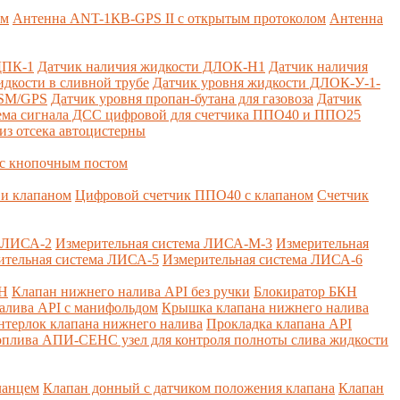
ем
Антенна ANT-1КВ-GPS II с открытым протоколом
Антенна
ДПК-1
Датчик наличия жидкости ДЛОК-Н1
Датчик наличия
дкости в сливной трубе
Датчик уровня жидкости ДЛОК-У-1-
GSM/GPS
Датчик уровня пропан-бутана для газовоза
Датчик
ема сигнала ДСС цифровой для счетчика ППО40 и ППО25
из отсека автоцистерны
с кнопочным постом
и клапаном
Цифровой счетчик ППО40 с клапаном
Счетчик
а ЛИСА-2
Измерительная система ЛИСА-М-3
Измерительная
ительная система ЛИСА-5
Измерительная система ЛИСА-6
КН
Клапан нижнего налива API без ручки
Блокиратор БКН
алива API с манифольдом
Крышка клапана нижнего налива
нтерлок клапана нижнего налива
Прокладка клапана API
оплива
АПИ-СЕНС узел для контроля полноты слива жидкости
ланцем
Клапан донный с датчиком положения клапана
Клапан