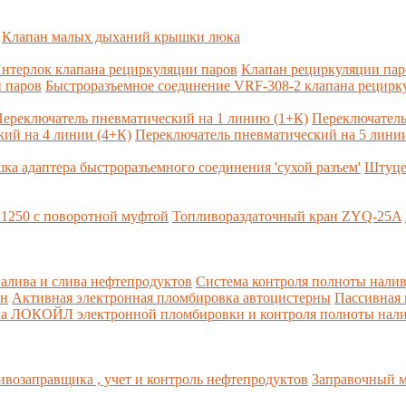
Клапан малых дыханий крышки люка
нтерлок клапана рециркуляции паров
Клапан рециркуляции па
 паров
Быстроразъемное соединение VRF-308-2 клапана рецирк
ереключатель пневматический на 1 линию (1+К)
Переключатель
ий на 4 линии (4+К)
Переключатель пневматический на 5 линии
ка адаптера быстроразъемного соединения 'сухой разъем'
Штуце
1250 с поворотной муфтой
Топливораздаточный кран ZYQ-25A
алива и слива нефтепродуктов
Система контроля полноты налив
рн
Активная электронная пломбировка автоцистерны
Пассивная
ма ЛОКОЙЛ электронной пломбировки и контроля полноты нали
возаправщика , учет и контроль нефтепродуктов
Заправочный м