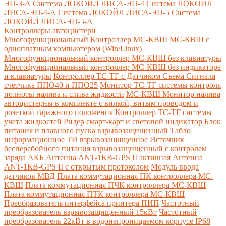
ЭП-3-А
Система ЛОКОЙЛ ЛИСА-ЭП-4
Система ЛОКОЙЛ
ЛИСА-ЭП-4-А
Система ЛОКОЙЛ ЛИСА-ЭП-5
Система
ЛОКОЙЛ ЛИСА-ЭП-5-А
Контроллеры автоцистерн
Многофункциональный Контроллер МС-КВШ
МС-КВШ с
одноплатным компьютером (Win/Linux)
Многофункциональный контроллер МС-КВШ без клавиатуры
Многофункциональный контроллер МС-КВШ без индикатора
и клавиатуры
Контроллер ТС-ТГ с Датчиком Съема Сигнала
счетчика ППО40 и ППО25
Монитор ТС-ТГ системы контроля
полноты налива и слива жидкости
МС-КВШ Монитор налива
автоцистерны в комплекте с вилкой, витым проводом и
розеткой гаражного положения
Контроллер ТС-ТГ системы
учета жидкостей
Ридер смарт-карт и световой индикатор
Блок
питания и плавного пуска взрывозащищенный
Табло
информационное ТИ взрывозащищенное
Источник
бесперебойного питания взрывозащищенный с контролем
заряда АКБ
Антенна ANT-1КВ-GPS II активная
Антенна
ANT-1КВ-GPS II с открытым протоколом
Модуль ввода
датчиков МВД
Плата коммутационная ПК контроллера МС-
КВШ
Плата коммутационная ПЧК контроллера МС-КВШ
Плата коммутационная ПТК контроллера МС-КВШ
Преобразователь интерфейса принтера ПИП
Частотный
преобразователь взрывозащищенный 15кВт
Частотный
преобразователь 22кВт в водонепроницаемом корпусе IP68