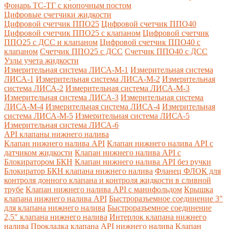
Фонарь ТС-ТГ с кнопочным постом
Цифровые счетчики жидкости
Цифровой счетчик ППО25
Цифровой счетчик ППО40
Цифровой счетчик ППО25 с клапаном
Цифровой счетчик
ППО25 с ДСС и клапаном
Цифровой счетчик ППО40 с
клапаном
Счетчик ППО25 с ДСС
Счетчик ППО40 с ДСС
Узлы учета жидкости
Измерительная система ЛИСА-М-1
Измерительная система
ЛИСА-1
Измерительная система ЛИСА-М-2
Измерительная
система ЛИСА-2
Измерительная система ЛИСА-М-3
Измерительная система ЛИСА-3
Измерительная система
ЛИСА-М-4
Измерительная система ЛИСА-4
Измерительная
система ЛИСА-М-5
Измерительная система ЛИСА-5
Измерительная система ЛИСА-6
API клапаны нижнего налива
Клапан нижнего налива API
Клапан нижнего налива API с
датчиком жидкости
Клапан нижнего налива API с
Блокиратором БКН
Клапан нижнего налива API без ручки
Блокиратор БКН клапана нижнего налива
Фланец ФЛОК для
контроля донного клапана и контроля жидкости в сливной
трубе
Клапан нижнего налива API с манифольдом
Крышка
клапана нижнего налива API
Быстроразъемное соединение 3"
для клапана нижнего налива
Быстроразъемное соединение
2,5" клапана нижнего налива
Интерлок клапана нижнего
налива
Прокладка клапана API нижнего налива
Клапан