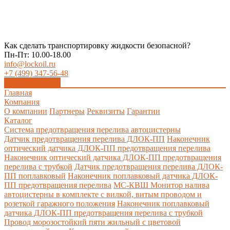
Как сделать транспортировку жидкости безопасной?
Пн-Пт: 10.00-18.00
info@lockoil.ru
+7 (499) 347-56-48
Заказать звонок
Главная
Компания
О компании
Партнеры
Реквизиты
Гарантии
Каталог
Система предотвращения перелива автоцистерны
Датчик предотвращения перелива ДЛОК-ПП
Наконечник
оптический датчика ДЛОК-ПП предотвращения перелива
Наконечник оптический датчика ДЛОК-ПП предотвращения
перелива с трубкой
Датчик предотвращения перелива ДЛОК-
ПП поплавковый
Наконечник поплавковый датчика ДЛОК-
ПП предотвращения перелива
МС-КВШ Монитор налива
автоцистерны в комплекте с вилкой, витым проводом и
розеткой гаражного положения
Наконечник поплавковый
датчика ДЛОК-ПП предотвращения перелива с трубкой
Провод морозостойкий пяти жильный с цветовой