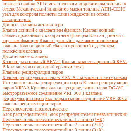
нижнего налива API с механическим индикатором топлива в
отсеке
Механический индикатор марки топлива
АПИ-СЕНС
узел для контроля полноты слива жидкости из отсека
автоцистерны
Донные клапаны автоцистерн
Клапан донный с квадратным фланцем
Клапан донный
сбалансированный с квадратным фланцем
Клапан донный с
круглым фланцем
Клапан донный с датчиком положения
клапана
Клапан донный сбалансированный с датчиком
положения клапана
Дыхательные клапаны
Клапан дыхательный REV-C
Клапан компенсационный REV-
B
Клапан малых дыханий крышки люка
Клапаны рециркуляции паров
Клапан рециркуляции паров VRV-A с крышкой и интерлоком
Интерлок клапана рециркуляции паров
Клапан рециркуляции
паров VRV-A
Крышка клапана рециркуляции паров DG-VC
Быстроразъемное соединение VRF 308-1 клапана
рециркуляции паров
Быстроразъемное соединение VRF-308-2
клапана рециркуляции паров
Переключатели пневматические
Блок распределителей
Блок распределителей пневматический
Переключатель пневматический на 1 линию (1+К)
Переключатель пневматический на 2 линии (2+К)
Переключатель пневматический на 3 линии (3+К)