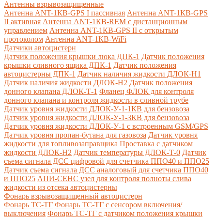
Антенны взрывозащищенные
Антенна ANT-1КВ-GPS I пассивная
Антенна ANT-1КВ-GPS
II активная
Антенна ANT-1КВ-REM c дистанционным
управлением
Антенна ANT-1КВ-GPS II с открытым
протоколом
Антенна ANT-1КВ-WiFi
Датчики автоцистерн
Датчик положения крышки люка ДПК-1
Датчик положения
крышки сливного ящика ДПК-1
Датчик положения
автоцистерны ДПК-1
Датчик наличия жидкости ДЛОК-Н1
Датчик наличия жидкости ДЛОК-Н2
Датчик положения
донного клапана ДЛОК-Т-1
Фланец ФЛОК для контроля
донного клапана и контроля жидкости в сливной трубе
Датчик уровня жидкости ДЛОК-У-1-1КВ для бензовоза
Датчик уровня жидкости ДЛОК-У-1-3КВ для бензовоза
Датчик уровня жидкости ДЛОК-У-1 с встроенным GSM/GPS
Датчик уровня пропан-бутана для газовоза
Датчик уровня
жидкости для топливозаправщика
Проставка с датчиком
жидкости ДЛОК-Н2
Датчик температуры ДЛОК-Т-0
Датчик
съема сигнала ДСС цифровой для счетчика ППО40 и ППО25
Датчик съема сигнала ДСС аналоговый для счетчика ППО40
и ППО25
АПИ-СЕНС узел для контроля полноты слива
жидкости из отсека автоцистерны
Фонарь взрывозащищенный автоцистерн
Фонарь ТС-ТГ
Фонарь ТС-ТГ с сенсором включения/
выключения
Фонарь ТС-ТГ с датчиком положения крышки