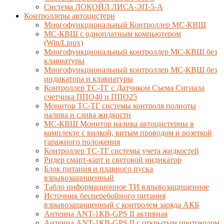
Система ЛОКОЙЛ ЛИСА-ЭП-5-А
Контроллеры автоцистерн
Многофункциональный Контроллер МС-КВШ
МС-КВШ с одноплатным компьютером
(Win/Linux)
Многофункциональный контроллер МС-КВШ без
клавиатуры
Многофункциональный контроллер МС-КВШ без
индикатора и клавиатуры
Контроллер ТС-ТГ с Датчиком Съема Сигнала
счетчика ППО40 и ППО25
Монитор ТС-ТГ системы контроля полноты
налива и слива жидкости
МС-КВШ Монитор налива автоцистерны в
комплекте с вилкой, витым проводом и розеткой
гаражного положения
Контроллер ТС-ТГ системы учета жидкостей
Ридер смарт-карт и световой индикатор
Блок питания и плавного пуска
взрывозащищенный
Табло информационное ТИ взрывозащищенное
Источник бесперебойного питания
взрывозащищенный с контролем заряда АКБ
Антенна ANT-1КВ-GPS II активная
Антенна ANT-1КВ-GPS II с открытым протоколом