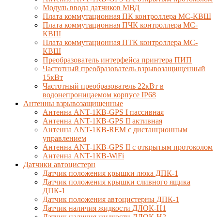
Модуль ввода датчиков МВД
Плата коммутационная ПК контроллера МС-КВШ
Плата коммутационная ПЧК контроллера МС-
КВШ
Плата коммутационная ПТК контроллера МС-
КВШ
Преобразователь интерфейса принтера ПИП
Частотный преобразователь взрывозащищенный
15кВт
Частотный преобразователь 22кВт в
водонепроницаемом корпусе IP68
Антенны взрывозащищенные
Антенна ANT-1КВ-GPS I пассивная
Антенна ANT-1КВ-GPS II активная
Антенна ANT-1КВ-REM c дистанционным
управлением
Антенна ANT-1КВ-GPS II с открытым протоколом
Антенна ANT-1КВ-WiFi
Датчики автоцистерн
Датчик положения крышки люка ДПК-1
Датчик положения крышки сливного ящика
ДПК-1
Датчик положения автоцистерны ДПК-1
Датчик наличия жидкости ДЛОК-Н1
Датчик наличия жидкости ДЛОК-Н2