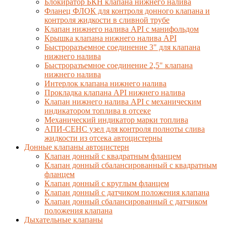
Блокиратор БКН клапана нижнего налива
Фланец ФЛОК для контроля донного клапана и
контроля жидкости в сливной трубе
Клапан нижнего налива API с манифольдом
Крышка клапана нижнего налива API
Быстроразъемное соединение 3" для клапана
нижнего налива
Быстроразъемное соединение 2,5" клапана
нижнего налива
Интерлок клапана нижнего налива
Прокладка клапана API нижнего налива
Клапан нижнего налива API с механическим
индикатором топлива в отсеке
Механический индикатор марки топлива
АПИ-СЕНС узел для контроля полноты слива
жидкости из отсека автоцистерны
Донные клапаны автоцистерн
Клапан донный с квадратным фланцем
Клапан донный сбалансированный с квадратным
фланцем
Клапан донный с круглым фланцем
Клапан донный с датчиком положения клапана
Клапан донный сбалансированный с датчиком
положения клапана
Дыхательные клапаны