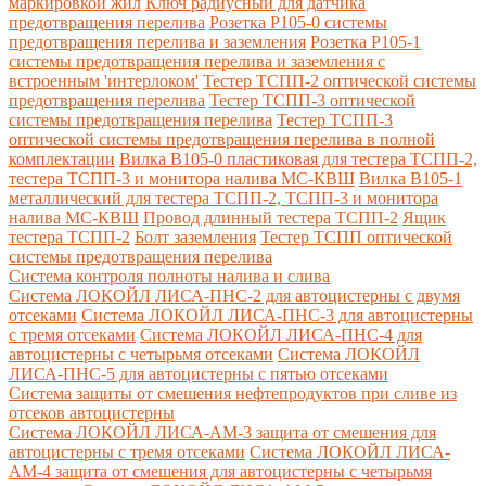
маркировкой жил
Ключ радиусный для датчика
предотвращения перелива
Розетка Р105-0 системы
предотвращения перелива и заземления
Розетка Р105-1
системы предотвращения перелива и заземления с
встроенным 'интерлоком'
Тестер ТСПП-2 оптической системы
предотвращения перелива
Тестер ТСПП-3 оптической
системы предотвращения перелива
Тестер ТСПП-3
оптической системы предотвращения перелива в полной
комплектации
Вилка В105-0 пластиковая для тестера ТСПП-2,
тестера ТСПП-3 и монитора налива МС-КВШ
Вилка В105-1
металлический для тестера ТСПП-2, ТСПП-3 и монитора
налива МС-КВШ
Провод длинный тестера ТСПП-2
Ящик
тестера ТСПП-2
Болт заземления
Тестер ТСПП оптической
системы предотвращения перелива
Cистема контроля полноты налива и слива
Система ЛОКОЙЛ ЛИСА-ПНС-2 для автоцистерны с двумя
отсеками
Система ЛОКОЙЛ ЛИСА-ПНС-3 для автоцистерны
с тремя отсеками
Система ЛОКОЙЛ ЛИСА-ПНС-4 для
автоцистерны с четырьмя отсеками
Система ЛОКОЙЛ
ЛИСА-ПНС-5 для автоцистерны с пятью отсеками
Система защиты от смешения нефтепродуктов при сливе из
отсеков автоцистерны
Система ЛОКОЙЛ ЛИСА-AM-3 защита от смешения для
автоцистерны с тремя отсеками
Система ЛОКОЙЛ ЛИСА-
AM-4 защита от смешения для автоцистерны с четырьмя