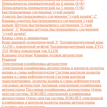
Переключатель пневматический на 4 линии (4+К)
Переключатель пневматический на 5 линии (5+К)
Быстроразъемные соединения 'сухой разъём'
Адаптер быстроразъемного соединения "сухой разъём" 2"
Крышка адаптера быстроразъемного соединения 'сухой
разъем'
Штуцер быстроразъемного соединения "Сухой
разъем" 2"
Крышка штуцера быстрораъемного соединения
"сухой разъём"
Краны слива и заправочные
Кран шаровой полнопроходной 3"
Топливораздаточный кран
A1250 с поворотной муфтой
Топливораздаточный кран ZYQ-
25A
Муфта поворотная для А1250
Клапаны отсечные
Крышки отсеков автоцистерн
Решения
Электронная пломбировка автоцистерн
Электронная пломбировка автоцистерны и контроль полноты
налива и слива нефтепродуктов
Система контроля полноты
налива и слива нефтепродуктов
Система контроля
транспортировки, полноты налива и слива нефтепродуктов
для новых автоцистерн
Активная электронная пломбировка
автоцистерны
Пассивная пломбировка автоцистерны
Очень
простая система ЛОКОЙЛ электронной пломбировки
автоцистерны
Очень простая система ЛОКОЙЛ электронной
пломбировки и контроля полноты налива автоцистерны
Системы для спиртовозов