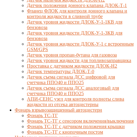
Датчик положения донного клапана ДЛОК-Т-1
Фланец ФЛОК для контроля донного клапана и
контроля жидкости в сливной трубе
Датчик уровня жидкости ДЛОК-У-1-1КВ для
бензовоза
Датчик уровня жидкости ДЛОК-У-1-3КВ для
бензовоза
Датчик уровня жидкости ДЛОК-У-1 с встроенным
GSM/GPS
Датчик уровня пропан-бутана для газовоза
Датчик уровня жидкости для топливозаправщика
Проставка с датчиком жидкости ДЛОК-Н2
Датчик температуры ДЛОК-Т-0
Датчик съема сигнала ДСС цифровой для
счетчика ППО40 и ППО25
Датчик съема сигнала ДСС аналоговый для
счетчика ППО40 и ППО25
АПИ-СЕНС узел для контроля полноты слива
жидкости из отсека автоцистерны
Фонарь взрывозащищенный автоцистерн
Фонарь ТС-ТГ
Фонарь ТС-ТГ с сенсором включения/выключения
Фонарь ТС-ТГ с датчиком положения крышки
Фонарь ТС-ТГ с кнопочным постом