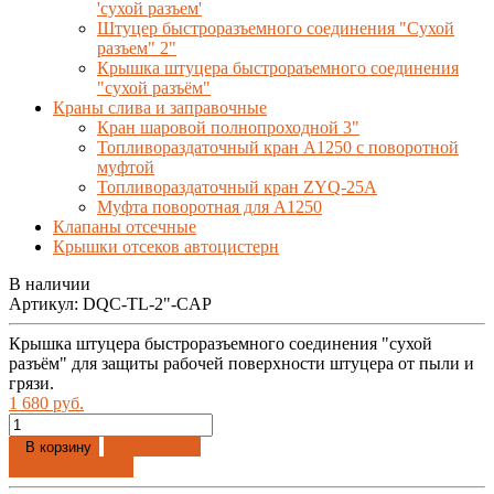
'сухой разъем'
Штуцер быстроразъемного соединения "Сухой
разъем" 2"
Крышка штуцера быстрораъемного соединения
"сухой разъём"
Краны слива и заправочные
Кран шаровой полнопроходной 3"
Топливораздаточный кран A1250 с поворотной
муфтой
Топливораздаточный кран ZYQ-25A
Муфта поворотная для А1250
Клапаны отсечные
Крышки отсеков автоцистерн
В наличии
Артикул:
DQC-TL-2"-CAP
Крышка штуцера быстроразъемного соединения "сухой
разъём" для защиты рабочей поверхности штуцера от пыли и
грязи.
1 680 руб.
Добавлено
В корзину
Купить в 1 клик