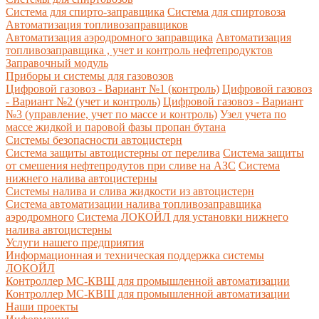
Система для спирто-заправщика
Система для спиртовоза
Автоматизация топливозаправщиков
Автоматизация аэродромного заправщика
Автоматизация
топливозаправщика , учет и контроль нефтепродуктов
Заправочный модуль
Приборы и системы для газовозов
Цифровой газовоз - Вариант №1 (контроль)
Цифровой газовоз
- Вариант №2 (учет и контроль)
Цифровой газовоз - Вариант
№3 (управление, учет по массе и контроль)
Узел учета по
массе жидкой и паровой фазы пропан бутана
Системы безопасности автоцистерн
Система защиты автоцистерны от перелива
Система защиты
от смешения нефтепродутов при сливе на АЗС
Система
нижнего налива автоцистерны
Системы налива и слива жидкости из автоцистерн
Система автоматизации налива топливозаправщика
аэродромного
Система ЛОКОЙЛ для установки нижнего
налива автоцистерны
Услуги нашего предприятия
Информационная и техническая поддержка системы
ЛОКОЙЛ
Контроллер МС-КВШ для промышленной автоматизации
Контроллер МС-КВШ для промышленной автоматизации
Наши проекты