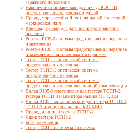
гаражного положения
Наконечник поплавковый датчика ДЛОК-ПП
предотвращения перелива с трубкой
Провод морозостойкий пяти жильный с цветовой
маркировкой жил
Ключ радиусный для датчика предотвращения
перелива
Розетка Р105-0 системы предотвращения перелива
и заземления
Розетка Р105-1 системы предотвращения перелива
и заземления с встроенным 'интерлоком'
Тестер ТСПП-2 оптической системы
предотвращения перелива
Тестер ТСПП-3 оптической системы
предотвращения перелива
Тестер ТСПП-3 оптической системы
предотвращения перелива в полной комплектации
Вилка В105-0 пластиковая для тестера ТСПП-2,
тестера ТСПП-3 и монитора налива МС-КВШ
Вилка В105-1 металлический для тестера ТСПП-2,
ТСПП-3 и монитора налива МС-КВШ
Провод длинный тестера ТСПП-2
Ящик тестера ТСПП-2
Болт заземления
Тестер ТСПП оптической системы