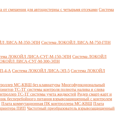
т смешения для автоцистерны с четырьмя отсеками
Система
ЙЛ ЛИСА-М-350-ЭПН
Система ЛОКОЙЛ ЛИСА-М-750-ГПН
тема ЛОКОЙЛ ЛИСА-СУГ-М-150-ЭПН
Система ЛОКОЙЛ
ЛОКОЙЛ ЛИСА-СУГ-М-300-ЭПН
П-4-А
Система ЛОКОЙЛ ЛИСА-ЭП-5
Система ЛОКОЙЛ
роллер МС-КВШ без клавиатуры
Многофункциональный
онитор ТС-ТГ системы контроля полноты налива и слива
нтроллер ТС-ТГ системы учета жидкостей
Ридер смарт-карт и
ник бесперебойного питания взрывозащищенный с контролем
Д
Плата коммутационная ПК контроллера МС-КВШ
Плата
 принтера ПИП
Частотный преобразователь взрывозащищенный