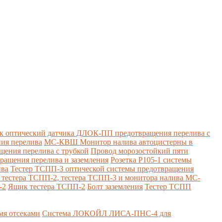
к оптический датчика ДЛОК-ПП предотвращения перелива с
ия перелива
МС-КВШ Монитор налива автоцистерны в
ения перелива с трубкой
Провод морозостойкий пяти
вращения перелива и заземления
Розетка Р105-1 системы
ива
Тестер ТСПП-3 оптической системы предотвращения
я тестера ТСПП-2, тестера ТСПП-3 и монитора налива МС-
-2
Ящик тестера ТСПП-2
Болт заземления
Тестер ТСПП
я отсеками
Система ЛОКОЙЛ ЛИСА-ПНС-4 для