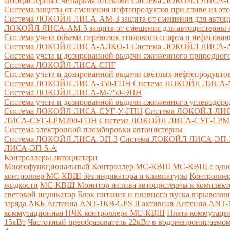
автоцистерны с четырьмя отсеками
Система ЛОКОЙЛ ЛИСА-ПНС
Система защиты от смешения нефтепродуктов при сливе из от
Система ЛОКОЙЛ ЛИСА-AM-3 защита от смешения для автоцис
ЛОКОЙЛ ЛИСА-AM-5 защита от смешения для автоцистерны с
Система учета объема перевозок этилового спирта и нефасов
Система ЛОКОЙЛ ЛИСА-AЛКО-1
Система ЛОКОЙЛ ЛИСА-
Система учета и дозированной выдачи сжиженного природного
Система ЛОКОЙЛ ЛИСА-СПГ
Система учета и дозированной выдачи светлых нефтепродукто
Система ЛОКОЙЛ ЛИСА-350-ГПН
Система ЛОКОЙЛ ЛИСА-
Система ЛОКОЙЛ ЛИСА-М-750-ЭПН
Система учета и дозированной выдачи сжиженного углеводоро
Система ЛОКОЙЛ ЛИСА-СУГ-У-ГПН
Система ЛОКОЙЛ-ЛИ
ЛИСА-СУГ-LPM200-ГПН
Система ЛОКОЙЛ ЛИСА-СУГ-LPM
Система электронной пломбировки автоцистерны
Система ЛОКОЙЛ ЛИСА-ЭП-3
Система ЛОКОЙЛ ЛИСА-ЭП-
ЛИСА-ЭП-5-А
Контроллеры автоцистерн
Многофункциональный Контроллер МС-КВШ
МС-КВШ с одно
контроллер МС-КВШ без индикатора и клавиатуры
Контролле
жидкости
МС-КВШ Монитор налива автоцистерны в комплекте 
световой индикатор
Блок питания и плавного пуска взрывоз
заряда АКБ
Антенна ANT-1КВ-GPS II активная
Антенна ANT-1
коммутационная ПЧК контроллера МС-КВШ
Плата коммутац
15кВт
Частотный преобразователь 22кВт в водонепроницаемом