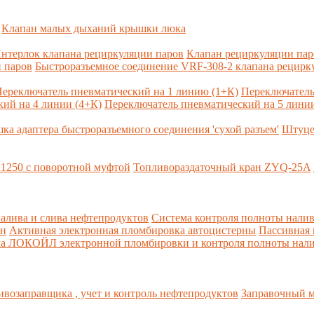
Клапан малых дыханий крышки люка
нтерлок клапана рециркуляции паров
Клапан рециркуляции па
 паров
Быстроразъемное соединение VRF-308-2 клапана рецирк
ереключатель пневматический на 1 линию (1+К)
Переключатель
ий на 4 линии (4+К)
Переключатель пневматический на 5 линии
ка адаптера быстроразъемного соединения 'сухой разъем'
Штуце
1250 с поворотной муфтой
Топливораздаточный кран ZYQ-25A
алива и слива нефтепродуктов
Система контроля полноты налив
рн
Активная электронная пломбировка автоцистерны
Пассивная
ма ЛОКОЙЛ электронной пломбировки и контроля полноты нали
возаправщика , учет и контроль нефтепродуктов
Заправочный м