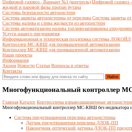
Цифровой газовоз - Вариант №1 (контроль)
Цифровой газовоз -
жидкой и паровой фазы пропан бутана
Системы безопасности автоцистерн
Система защиты автоцистерны от перелива
Система защиты от
Системы налива и слива жидкости из автоцистерн
Система автоматизации налива топливозаправщика аэродромн
Услуги нашего предприятия
Информационная и техническая поддержка системы ЛОКОЙЛ
Контроллер МС-КВШ для промышленной автоматизации
Контроллер МС-КВШ для промышленной автоматизации
Наши проекты
Информация
Акции
Новости
Статьи
Вопросы и ответы
Контакты
Многофункциональный контроллер МС
Главная
Каталог
Контроллеры взрывозащищенные автоцистер
Многофункциональный контроллер МС-КВШ без индикатора и
Система предотвращения перелива автоцистерны
Датчик предотвращения перелива ДЛОК-ПП
Наконечник оптический датчика ДЛОК-ПП предот