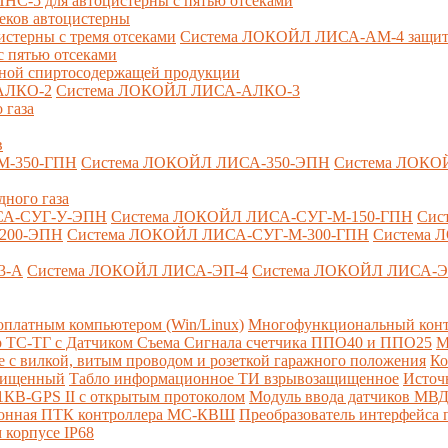
-5 для автоцистерны с пятью отсеками
секов автоцистерны
терны с тремя отсеками
Система ЛОКОЙЛ ЛИСА-AM-4 защита о
 пятью отсеками
анной спиртосодержащей продукции
АЛКО-2
Система ЛОКОЙЛ ЛИСА-АЛКО-3
 газа
в
М-350-ГПН
Система ЛОКОЙЛ ЛИСА-350-ЭПН
Система ЛОКО
дного газа
СА-СУГ-У-ЭПН
Система ЛОКОЙЛ ЛИСА-СУГ-М-150-ГПН
Сис
200-ЭПН
Система ЛОКОЙЛ ЛИСА-СУГ-М-300-ГПН
Система 
3-А
Система ЛОКОЙЛ ЛИСА-ЭП-4
Система ЛОКОЙЛ ЛИСА-Э
платным компьютером (Win/Linux)
Многофункциональный конт
р ТС-ТГ с Датчиком Съема Сигнала счетчика ППО40 и ППО25
М
с вилкой, витым проводом и розеткой гаражного положения
Ко
ащищенный
Табло информационное ТИ взрывозащищенное
Источ
КВ-GPS II с открытым протоколом
Модуль ввода датчиков МВ
ионная ПТК контроллера МС-КВШ
Преобразователь интерфейса
 корпусе IP68