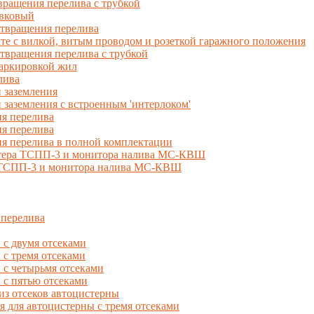
ращения перелива с трубкой
вковый
твращения перелива
 с вилкой, витым проводом и розеткой гаражного положения
вращения перелива с трубкой
маркировкой жил
лива
 заземления
 заземления с встроенным 'интерлоком'
я перелива
я перелива
я перелива в полной комплектации
естера ТСПП-3 и монитора налива МС-КВШ
, ТСПП-3 и монитора налива МС-КВШ
 перелива
с двумя отсеками
 тремя отсеками
с четырьмя отсеками
с пятью отсеками
из отсеков автоцистерны
ля автоцистерны с тремя отсеками