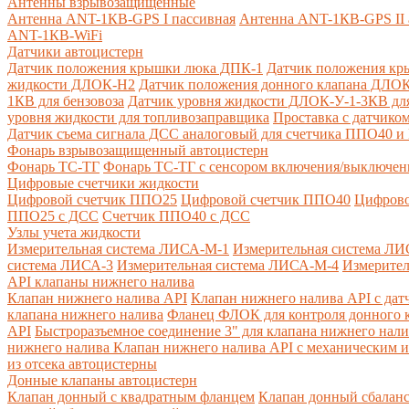
Антенны взрывозащищенные
Антенна ANT-1КВ-GPS I пассивная
Антенна ANT-1КВ-GPS II 
ANT-1КВ-WiFi
Датчики автоцистерн
Датчик положения крышки люка ДПК-1
Датчик положения кр
жидкости ДЛОК-Н2
Датчик положения донного клапана ДЛОК
1КВ для бензовоза
Датчик уровня жидкости ДЛОК-У-1-3КВ для
уровня жидкости для топливозаправщика
Проставка с датчик
Датчик съема сигнала ДСС аналоговый для счетчика ППО40 
Фонарь взрывозащищенный автоцистерн
Фонарь ТС-ТГ
Фонарь ТС-ТГ с сенсором включения/выключен
Цифровые счетчики жидкости
Цифровой счетчик ППО25
Цифровой счетчик ППО40
Цифрово
ППО25 с ДСС
Счетчик ППО40 с ДСС
Узлы учета жидкости
Измерительная система ЛИСА-М-1
Измерительная система ЛИ
система ЛИСА-3
Измерительная система ЛИСА-М-4
Измерител
API клапаны нижнего налива
Клапан нижнего налива API
Клапан нижнего налива API с дат
клапана нижнего налива
Фланец ФЛОК для контроля донного к
API
Быстроразъемное соединение 3" для клапана нижнего нали
нижнего налива
Клапан нижнего налива API с механическим и
из отсека автоцистерны
Донные клапаны автоцистерн
Клапан донный с квадратным фланцем
Клапан донный сбалан