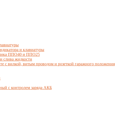
лавиатуры
дикатора и клавиатуры
тчика ППО40 и ППО25
и слива жидкости
 с вилкой, витым проводом и розеткой гаражного положения
й
ный с контролем заряда АКБ