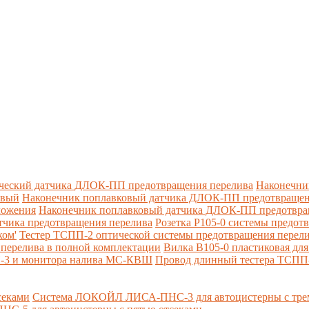
ческий датчика ДЛОК-ПП предотвращения перелива
Наконечни
овый
Наконечник поплавковый датчика ДЛОК-ПП предотвращен
ложения
Наконечник поплавковый датчика ДЛОК-ПП предотвращ
тчика предотвращения перелива
Розетка Р105-0 системы предот
ком'
Тестер ТСПП-2 оптической системы предотвращения перел
перелива в полной комплектации
Вилка В105-0 пластиковая дл
П-3 и монитора налива МС-КВШ
Провод длинный тестера ТСПП
секами
Система ЛОКОЙЛ ЛИСА-ПНС-3 для автоцистерны с трем