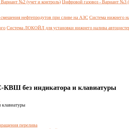
 Вариант №2 (учет и контроль)
Цифровой газовоз - Вариант №3 (
 смешения нефтепродутов при сливе на АЗС
Система нижнего н
ого
Система ЛОКОЙЛ для установки нижнего налива автоцист
-КВШ без индикатора и клавиатуры
н
 клавиатуры
вращения перелива