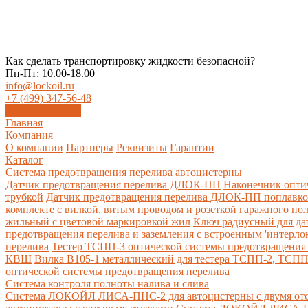
Как сделать транспортировку жидкости безопасной?
Пн-Пт: 10.00-18.00
info@lockoil.ru
+7 (499) 347-56-48
Заказать звонок
Главная
Компания
О компании
Партнеры
Реквизиты
Гарантии
Каталог
Система предотвращения перелива автоцистерны
Датчик предотвращения перелива ДЛОК-ПП
Наконечник опти
трубкой
Датчик предотвращения перелива ДЛОК-ПП поплавк
комплекте с вилкой, витым проводом и розеткой гаражного по
жильный с цветовой маркировкой жил
Ключ радиусный для да
предотвращения перелива и заземления с встроенным 'интерло
перелива
Тестер ТСПП-3 оптической системы предотвращения 
КВШ
Вилка В105-1 металлический для тестера ТСПП-2, ТСП
оптической системы предотвращения перелива
Cистема контроля полноты налива и слива
Система ЛОКОЙЛ ЛИСА-ПНС-2 для автоцистерны с двумя от