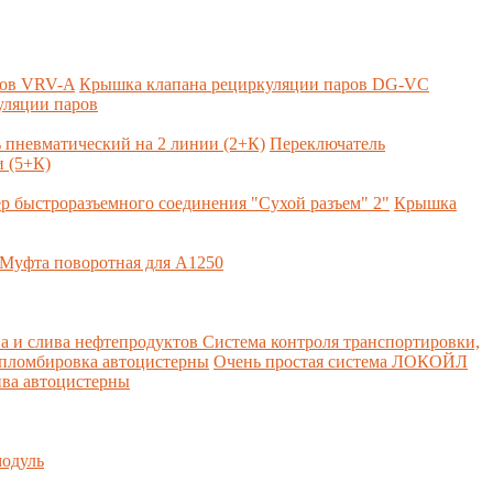
ров VRV-A
Крышка клапана рециркуляции паров DG-VC
уляции паров
 пневматический на 2 линии (2+К)
Переключатель
 (5+К)
р быстроразъемного соединения "Сухой разъем" 2"
Крышка
Муфта поворотная для А1250
а и слива нефтепродуктов
Система контроля транспортировки,
 пломбировка автоцистерны
Очень простая система ЛОКОЙЛ
ва автоцистерны
одуль