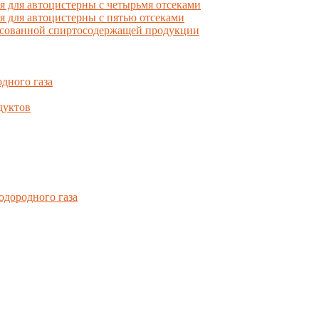
для автоцистерны с четырьмя отсеками
для автоцистерны с пятью отсеками
фасованной спиртосодержащей продукции
дного газа
дуктов
одородного газа