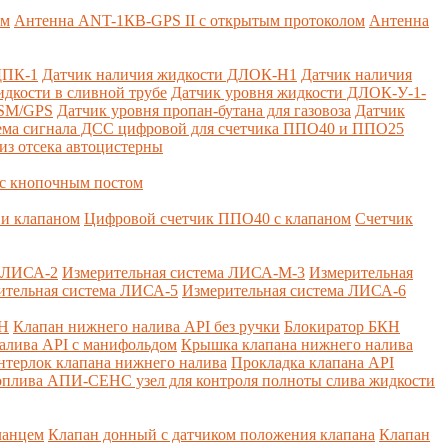
ем
Антенна ANT-1КВ-GPS II с открытым протоколом
Антенна
ДПК-1
Датчик наличия жидкости ДЛОК-Н1
Датчик наличия
дкости в сливной трубе
Датчик уровня жидкости ДЛОК-У-1-
GSM/GPS
Датчик уровня пропан-бутана для газовоза
Датчик
ема сигнала ДСС цифровой для счетчика ППО40 и ППО25
из отсека автоцистерны
с кнопочным постом
и клапаном
Цифровой счетчик ППО40 с клапаном
Счетчик
а ЛИСА-2
Измерительная система ЛИСА-М-3
Измерительная
ительная система ЛИСА-5
Измерительная система ЛИСА-6
КН
Клапан нижнего налива API без ручки
Блокиратор БКН
алива API с манифольдом
Крышка клапана нижнего налива
нтерлок клапана нижнего налива
Прокладка клапана API
оплива
АПИ-СЕНС узел для контроля полноты слива жидкости
ланцем
Клапан донный с датчиком положения клапана
Клапан