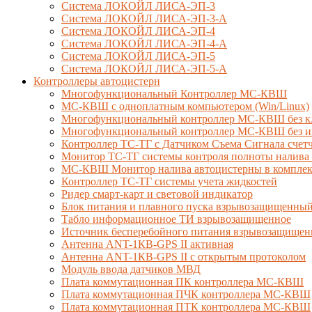
Система ЛОКОЙЛ ЛИСА-ЭП-3
Система ЛОКОЙЛ ЛИСА-ЭП-3-А
Система ЛОКОЙЛ ЛИСА-ЭП-4
Система ЛОКОЙЛ ЛИСА-ЭП-4-А
Система ЛОКОЙЛ ЛИСА-ЭП-5
Система ЛОКОЙЛ ЛИСА-ЭП-5-А
Контроллеры автоцистерн
Многофункциональный Контроллер МС-КВШ
МС-КВШ с одноплатным компьютером (Win/Linux)
Многофункциональный контроллер МС-КВШ без к
Многофункциональный контроллер МС-КВШ без ин
Контроллер ТС-ТГ с Датчиком Съема Сигнала сче
Монитор ТС-ТГ системы контроля полноты налива 
МС-КВШ Монитор налива автоцистерны в комплекте
Контроллер ТС-ТГ системы учета жидкостей
Ридер смарт-карт и световой индикатор
Блок питания и плавного пуска взрывозащищенны
Табло информационное ТИ взрывозащищенное
Источник бесперебойного питания взрывозащищен
Антенна ANT-1КВ-GPS II активная
Антенна ANT-1КВ-GPS II с открытым протоколом
Модуль ввода датчиков МВД
Плата коммутационная ПК контроллера МС-КВШ
Плата коммутационная ПЧК контроллера МС-КВШ
Плата коммутационная ПТК контроллера МС-КВШ