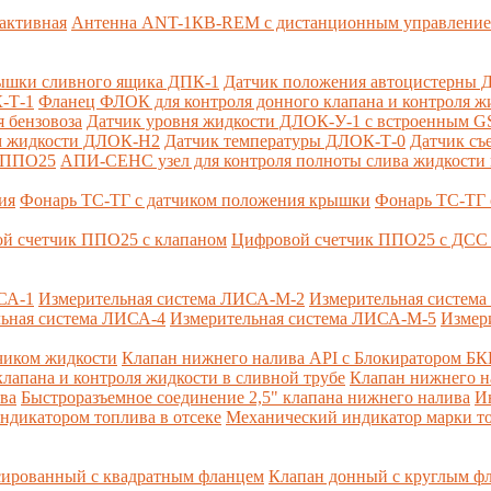
активная
Антенна ANT-1КВ-REM c дистанционным управлени
ышки сливного ящика ДПК-1
Датчик положения автоцистерны 
-Т-1
Фланец ФЛОК для контроля донного клапана и контроля жи
 бензовоза
Датчик уровня жидкости ДЛОК-У-1 с встроенным 
ом жидкости ДЛОК-Н2
Датчик температуры ДЛОК-Т-0
Датчик съ
и ППО25
АПИ-СЕНС узел для контроля полноты слива жидкости 
ия
Фонарь ТС-ТГ с датчиком положения крышки
Фонарь ТС-ТГ 
й счетчик ППО25 с клапаном
Цифровой счетчик ППО25 с ДСС 
СА-1
Измерительная система ЛИСА-М-2
Измерительная систем
ьная система ЛИСА-4
Измерительная система ЛИСА-М-5
Измер
чиком жидкости
Клапан нижнего налива API с Блокиратором Б
лапана и контроля жидкости в сливной трубе
Клапан нижнего н
ва
Быстроразъемное соединение 2,5" клапана нижнего налива
И
ндикатором топлива в отсеке
Механический индикатор марки т
сированный с квадратным фланцем
Клапан донный с круглым ф