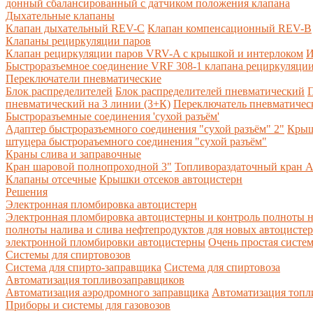
донный сбалансированный с датчиком положения клапана
Дыхательные клапаны
Клапан дыхательный REV-C
Клапан компенсационный REV-B
Клапаны рециркуляции паров
Клапан рециркуляции паров VRV-A с крышкой и интерлоком
И
Быстроразъемное соединение VRF 308-1 клапана рециркуляции
Переключатели пневматические
Блок распределителей
Блок распределителей пневматический
П
пневматический на 3 линии (3+К)
Переключатель пневматическ
Быстроразъемные соединения 'сухой разъём'
Адаптер быстроразъемного соединения "сухой разъём" 2"
Крыш
штуцера быстрораъемного соединения "сухой разъём"
Краны слива и заправочные
Кран шаровой полнопроходной 3"
Топливораздаточный кран A
Клапаны отсечные
Крышки отсеков автоцистерн
Решения
Электронная пломбировка автоцистерн
Электронная пломбировка автоцистерны и контроль полноты н
полноты налива и слива нефтепродуктов для новых автоцисте
электронной пломбировки автоцистерны
Очень простая систе
Системы для спиртовозов
Система для спирто-заправщика
Система для спиртовоза
Автоматизация топливозаправщиков
Автоматизация аэродромного заправщика
Автоматизация топли
Приборы и системы для газовозов