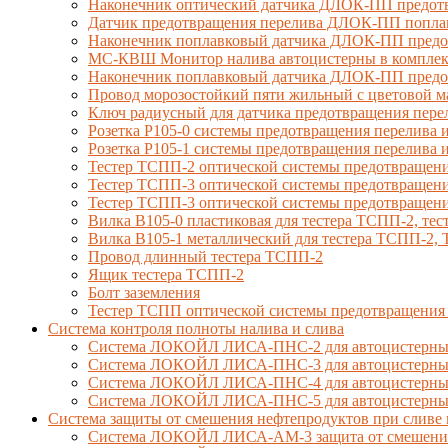
Наконечник оптический датчика ДЛОК-ПП предотв
Датчик предотвращения перелива ДЛОК-ПП попла
Наконечник поплавковый датчика ДЛОК-ПП предо
МС-КВШ Монитор налива автоцистерны в комплекте
Наконечник поплавковый датчика ДЛОК-ПП предот
Провод морозостойкий пяти жильный с цветовой 
Ключ радиусный для датчика предотвращения пере
Розетка Р105-0 системы предотвращения перелива и
Розетка Р105-1 системы предотвращения перелива и
Тестер ТСПП-2 оптической системы предотвращени
Тестер ТСПП-3 оптической системы предотвращени
Тестер ТСПП-3 оптической системы предотвращени
Вилка В105-0 пластиковая для тестера ТСПП-2, т
Вилка В105-1 металлический для тестера ТСПП-2
Провод длинный тестера ТСПП-2
Ящик тестера ТСПП-2
Болт заземления
Тестер ТСПП оптической системы предотвращения
Cистема контроля полноты налива и слива
Система ЛОКОЙЛ ЛИСА-ПНС-2 для автоцистерны 
Система ЛОКОЙЛ ЛИСА-ПНС-3 для автоцистерны с
Система ЛОКОЙЛ ЛИСА-ПНС-4 для автоцистерны 
Система ЛОКОЙЛ ЛИСА-ПНС-5 для автоцистерны 
Система защиты от смешения нефтепродуктов при сливе 
Система ЛОКОЙЛ ЛИСА-AM-3 защита от смешения д