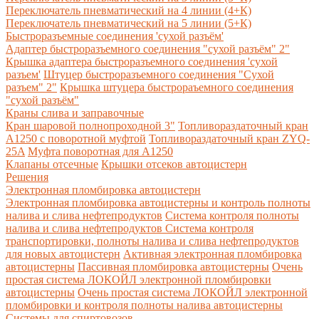
Переключатель пневматический на 4 линии (4+К)
Переключатель пневматический на 5 линии (5+К)
Быстроразъемные соединения 'сухой разъём'
Адаптер быстроразъемного соединения "сухой разъём" 2"
Крышка адаптера быстроразъемного соединения 'сухой
разъем'
Штуцер быстроразъемного соединения "Сухой
разъем" 2"
Крышка штуцера быстрораъемного соединения
"сухой разъём"
Краны слива и заправочные
Кран шаровой полнопроходной 3"
Топливораздаточный кран
A1250 с поворотной муфтой
Топливораздаточный кран ZYQ-
25A
Муфта поворотная для А1250
Клапаны отсечные
Крышки отсеков автоцистерн
Решения
Электронная пломбировка автоцистерн
Электронная пломбировка автоцистерны и контроль полноты
налива и слива нефтепродуктов
Система контроля полноты
налива и слива нефтепродуктов
Система контроля
транспортировки, полноты налива и слива нефтепродуктов
для новых автоцистерн
Активная электронная пломбировка
автоцистерны
Пассивная пломбировка автоцистерны
Очень
простая система ЛОКОЙЛ электронной пломбировки
автоцистерны
Очень простая система ЛОКОЙЛ электронной
пломбировки и контроля полноты налива автоцистерны
Системы для спиртовозов