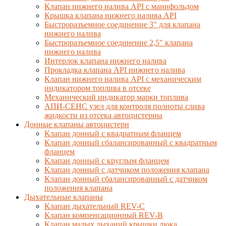
Клапан нижнего налива API с манифольдом
Крышка клапана нижнего налива API
Быстроразъемное соединение 3" для клапана
нижнего налива
Быстроразъемное соединение 2,5" клапана
нижнего налива
Интерлок клапана нижнего налива
Прокладка клапана API нижнего налива
Клапан нижнего налива API с механическим
индикатором топлива в отсеке
Механический индикатор марки топлива
АПИ-СЕНС узел для контроля полноты слива
жидкости из отсека автоцистерны
Донные клапаны автоцистерн
Клапан донный с квадратным фланцем
Клапан донный сбалансированный с квадратным
фланцем
Клапан донный с круглым фланцем
Клапан донный с датчиком положения клапана
Клапан донный сбалансированный с датчиком
положения клапана
Дыхательные клапаны
Клапан дыхательный REV-C
Клапан компенсационный REV-B
Клапан малых дыханий крышки люка