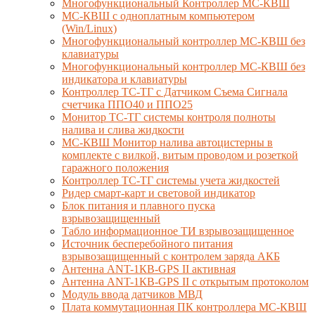
Многофункциональный Контроллер МС-КВШ
МС-КВШ с одноплатным компьютером
(Win/Linux)
Многофункциональный контроллер МС-КВШ без
клавиатуры
Многофункциональный контроллер МС-КВШ без
индикатора и клавиатуры
Контроллер ТС-ТГ с Датчиком Съема Сигнала
счетчика ППО40 и ППО25
Монитор ТС-ТГ системы контроля полноты
налива и слива жидкости
МС-КВШ Монитор налива автоцистерны в
комплекте с вилкой, витым проводом и розеткой
гаражного положения
Контроллер ТС-ТГ системы учета жидкостей
Ридер смарт-карт и световой индикатор
Блок питания и плавного пуска
взрывозащищенный
Табло информационное ТИ взрывозащищенное
Источник бесперебойного питания
взрывозащищенный с контролем заряда АКБ
Антенна ANT-1КВ-GPS II активная
Антенна ANT-1КВ-GPS II с открытым протоколом
Модуль ввода датчиков МВД
Плата коммутационная ПК контроллера МС-КВШ