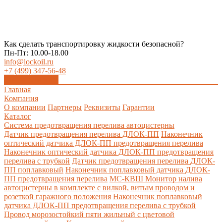
Как сделать транспортировку жидкости безопасной?
Пн-Пт: 10.00-18.00
info@lockoil.ru
+7 (499) 347-56-48
Заказать звонок
Главная
Компания
О компании
Партнеры
Реквизиты
Гарантии
Каталог
Система предотвращения перелива автоцистерны
Датчик предотвращения перелива ДЛОК-ПП
Наконечник
оптический датчика ДЛОК-ПП предотвращения перелива
Наконечник оптический датчика ДЛОК-ПП предотвращения
перелива с трубкой
Датчик предотвращения перелива ДЛОК-
ПП поплавковый
Наконечник поплавковый датчика ДЛОК-
ПП предотвращения перелива
МС-КВШ Монитор налива
автоцистерны в комплекте с вилкой, витым проводом и
розеткой гаражного положения
Наконечник поплавковый
датчика ДЛОК-ПП предотвращения перелива с трубкой
Провод морозостойкий пяти жильный с цветовой