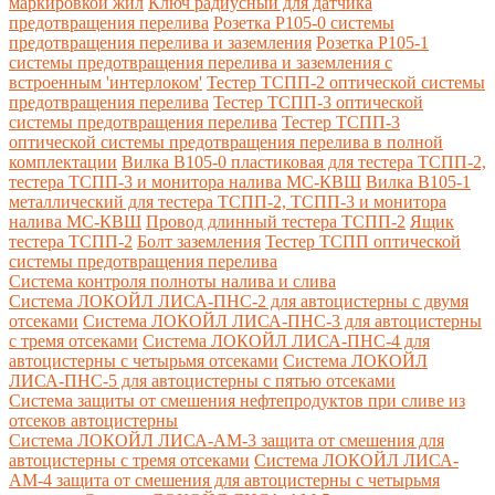
маркировкой жил
Ключ радиусный для датчика
предотвращения перелива
Розетка Р105-0 системы
предотвращения перелива и заземления
Розетка Р105-1
системы предотвращения перелива и заземления с
встроенным 'интерлоком'
Тестер ТСПП-2 оптической системы
предотвращения перелива
Тестер ТСПП-3 оптической
системы предотвращения перелива
Тестер ТСПП-3
оптической системы предотвращения перелива в полной
комплектации
Вилка В105-0 пластиковая для тестера ТСПП-2,
тестера ТСПП-3 и монитора налива МС-КВШ
Вилка В105-1
металлический для тестера ТСПП-2, ТСПП-3 и монитора
налива МС-КВШ
Провод длинный тестера ТСПП-2
Ящик
тестера ТСПП-2
Болт заземления
Тестер ТСПП оптической
системы предотвращения перелива
Cистема контроля полноты налива и слива
Система ЛОКОЙЛ ЛИСА-ПНС-2 для автоцистерны с двумя
отсеками
Система ЛОКОЙЛ ЛИСА-ПНС-3 для автоцистерны
с тремя отсеками
Система ЛОКОЙЛ ЛИСА-ПНС-4 для
автоцистерны с четырьмя отсеками
Система ЛОКОЙЛ
ЛИСА-ПНС-5 для автоцистерны с пятью отсеками
Система защиты от смешения нефтепродуктов при сливе из
отсеков автоцистерны
Система ЛОКОЙЛ ЛИСА-AM-3 защита от смешения для
автоцистерны с тремя отсеками
Система ЛОКОЙЛ ЛИСА-
AM-4 защита от смешения для автоцистерны с четырьмя