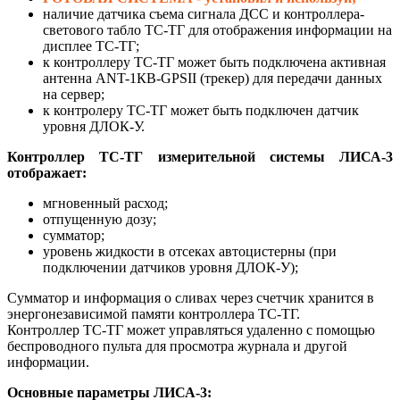
наличие датчика съема сигнала ДСС и контроллера-
светового табло ТС-ТГ для отображения информации на
дисплее ТС-ТГ;
к контроллеру ТС-ТГ может быть подключена активная
антенна ANT-1КВ-GPSII (трекер) для передачи данных
на сервер;
к контролеру ТС-ТГ может быть подключен датчик
уровня ДЛОК-У.
Контроллер ТС-ТГ измерительной системы ЛИСА-3
отображает:
мгновенный расход;
отпущенную дозу;
сумматор;
уровень жидкости в отсеках автоцистерны (при
подключении датчиков уровня ДЛОК-У);
Сумматор и информация о сливах через счетчик хранится в
энергонезависимой памяти контроллера ТС-ТГ.
Контроллер ТС-ТГ может управляться удаленно с помощью
беспроводного пульта для просмотра журнала и другой
информации.
Основные параметры ЛИСА-3: