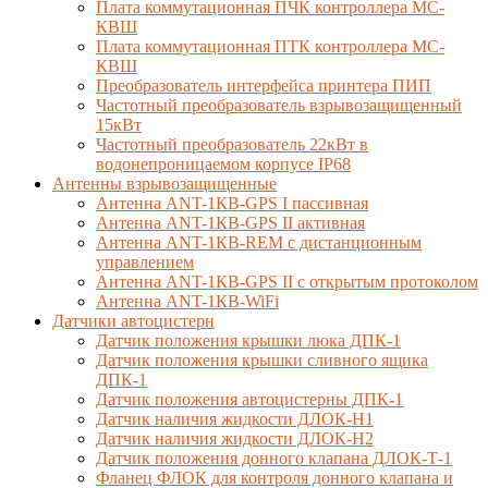
Плата коммутационная ПЧК контроллера МС-
КВШ
Плата коммутационная ПТК контроллера МС-
КВШ
Преобразователь интерфейса принтера ПИП
Частотный преобразователь взрывозащищенный
15кВт
Частотный преобразователь 22кВт в
водонепроницаемом корпусе IP68
Антенны взрывозащищенные
Антенна ANT-1КВ-GPS I пассивная
Антенна ANT-1КВ-GPS II активная
Антенна ANT-1КВ-REM c дистанционным
управлением
Антенна ANT-1КВ-GPS II с открытым протоколом
Антенна ANT-1КВ-WiFi
Датчики автоцистерн
Датчик положения крышки люка ДПК-1
Датчик положения крышки сливного ящика
ДПК-1
Датчик положения автоцистерны ДПК-1
Датчик наличия жидкости ДЛОК-Н1
Датчик наличия жидкости ДЛОК-Н2
Датчик положения донного клапана ДЛОК-Т-1
Фланец ФЛОК для контроля донного клапана и