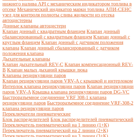
нижнего налива API с механическим индикатором топлива в
отсеке
Механический индикатор марки топлива
АПИ-СЕНС
узел для контроля полноты слива жидкости из отсека
автоцистерны
Донные клапаны автоцистерн
Клапан донный с квадратным фланцем
Клапан донный
сбалансированный с квадратным фланцем
Клапан донный с
круглым фланцем
Клапан донный с датчиком положения
клапана
Клапан донный сбалансированный с датчиком
положения клапана
Дыхательные клапаны
Клапан дыхательный REV-C
Клапан компенсационный REV-
B
Клапан малых дыханий крышки люка
Клапаны рециркуляции паров
Клапан рециркуляции паров VRV-A с крышкой и интерлоком
Интерлок клапана рециркуляции паров
Клапан рециркуляции
паров VRV-A
Крышка клапана рециркуляции паров DG-VC
Быстроразъемное соединение VRF 308-1 клапана
рециркуляции паров
Быстроразъемное соединение VRF-308-2
клапана рециркуляции паров
Переключатели пневматические
Блок распределителей
Блок распределителей пневматический
Переключатель пневматический на 1 линию (1+К)
Переключатель пневматический на 2 линии (2+К)
Переключатель пневматический на 3 линии (3+К)