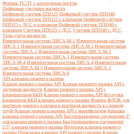
Фонарь ТС-ТГ с кнопочным постом
Цифровые счетчики жидкости
Цифровой счетчик ППО25
Цифровой счетчик ППО40
Цифровой счетчик ППО25 с клапаном
Цифровой счетчик
ППО25 с ДСС и клапаном
Цифровой счетчик ППО40 с
клапаном
Счетчик ППО25 с ДСС
Счетчик ППО40 с ДСС
Узлы учета жидкости
Измерительная система ЛИСА-М-1
Измерительная система
ЛИСА-1
Измерительная система ЛИСА-М-2
Измерительная
система ЛИСА-2
Измерительная система ЛИСА-М-3
Измерительная система ЛИСА-3
Измерительная система
ЛИСА-М-4
Измерительная система ЛИСА-4
Измерительная
система ЛИСА-М-5
Измерительная система ЛИСА-5
Измерительная система ЛИСА-6
API клапаны нижнего налива
Клапан нижнего налива API
Клапан нижнего налива API с
датчиком жидкости
Клапан нижнего налива API с
Блокиратором БКН
Клапан нижнего налива API без ручки
Блокиратор БКН клапана нижнего налива
Фланец ФЛОК для
контроля донного клапана и контроля жидкости в сливной
трубе
Клапан нижнего налива API с манифольдом
Крышка
клапана нижнего налива API
Быстроразъемное соединение 3"
для клапана нижнего налива
Быстроразъемное соединение
2,5" клапана нижнего налива
Интерлок клапана нижнего
налива
Прокладка клапана API нижнего налива
Клапан