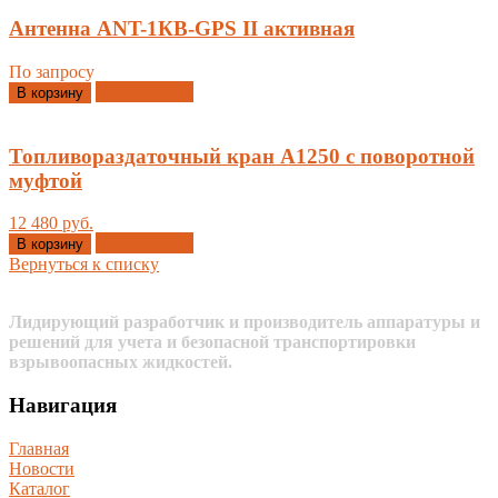
Антенна ANT-1КВ-GPS II активная
По запросу
Добавлено
В корзину
Топливораздаточный кран A1250 с поворотной
муфтой
12 480 руб.
Добавлено
В корзину
Вернуться к списку
Лидирующий разработчик и производитель аппаратуры и
решений для учета и безопасной транспортировки
взрывоопасных жидкостей.
Навигация
Главная
Новости
Каталог