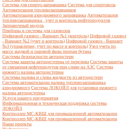
Система для спирто-заправщика
Система для спиртовоза
Автоматизация топливозаправщиков
Автоматизация аэродромного заправщика
Автоматизация
топливозаправщика , учет и контроль нефтепродуктов
Заправочный модуль
Приборы и системы для газовозов
Цифровой газовоз - Вариант №1 (контроль)
Цифровой газовоз
- Вариант №2 (учет и контроль)
Цифровой газовоз - Вариант
№3 (управление, учет по массе и контроль)
Узел учета по
массе жидкой и паровой фазы пропан бутана
Системы безопасности автоцистерн
Система защиты автоцистерны от перелива
Система защиты
от смешения нефтепродутов при сливе на АЗС
Система
нижнего налива автоцистерны
Системы налива и слива жидкости из автоцистерн
Система автоматизации налива топливозаправщика
аэродромного
Система ЛОКОЙЛ для установки нижнего
налива автоцистерны
Услуги нашего предприятия
Информационная и техническая поддержка системы
ЛОКОЙЛ
Контроллер МС-КВШ для промышленной автоматизации
Контроллер МС-КВШ для промышленной автоматизации
Наши проекты