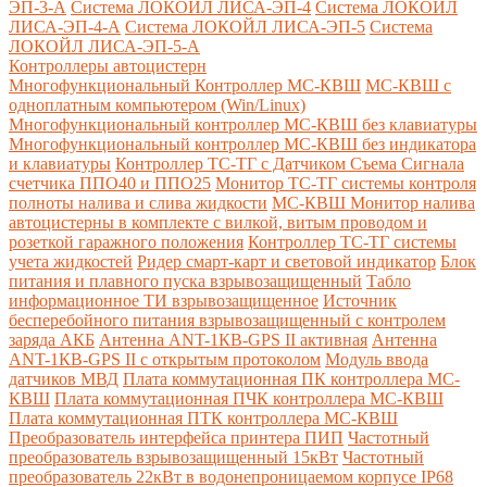
ЭП-3-А
Система ЛОКОЙЛ ЛИСА-ЭП-4
Система ЛОКОЙЛ
ЛИСА-ЭП-4-А
Система ЛОКОЙЛ ЛИСА-ЭП-5
Система
ЛОКОЙЛ ЛИСА-ЭП-5-А
Контроллеры автоцистерн
Многофункциональный Контроллер МС-КВШ
МС-КВШ с
одноплатным компьютером (Win/Linux)
Многофункциональный контроллер МС-КВШ без клавиатуры
Многофункциональный контроллер МС-КВШ без индикатора
и клавиатуры
Контроллер ТС-ТГ с Датчиком Съема Сигнала
счетчика ППО40 и ППО25
Монитор ТС-ТГ системы контроля
полноты налива и слива жидкости
МС-КВШ Монитор налива
автоцистерны в комплекте с вилкой, витым проводом и
розеткой гаражного положения
Контроллер ТС-ТГ системы
учета жидкостей
Ридер смарт-карт и световой индикатор
Блок
питания и плавного пуска взрывозащищенный
Табло
информационное ТИ взрывозащищенное
Источник
бесперебойного питания взрывозащищенный с контролем
заряда АКБ
Антенна ANT-1КВ-GPS II активная
Антенна
ANT-1КВ-GPS II с открытым протоколом
Модуль ввода
датчиков МВД
Плата коммутационная ПК контроллера МС-
КВШ
Плата коммутационная ПЧК контроллера МС-КВШ
Плата коммутационная ПТК контроллера МС-КВШ
Преобразователь интерфейса принтера ПИП
Частотный
преобразователь взрывозащищенный 15кВт
Частотный
преобразователь 22кВт в водонепроницаемом корпусе IP68