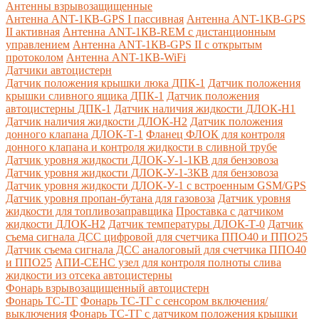
Антенны взрывозащищенные
Антенна ANT-1КВ-GPS I пассивная
Антенна ANT-1КВ-GPS
II активная
Антенна ANT-1КВ-REM c дистанционным
управлением
Антенна ANT-1КВ-GPS II с открытым
протоколом
Антенна ANT-1КВ-WiFi
Датчики автоцистерн
Датчик положения крышки люка ДПК-1
Датчик положения
крышки сливного ящика ДПК-1
Датчик положения
автоцистерны ДПК-1
Датчик наличия жидкости ДЛОК-Н1
Датчик наличия жидкости ДЛОК-Н2
Датчик положения
донного клапана ДЛОК-Т-1
Фланец ФЛОК для контроля
донного клапана и контроля жидкости в сливной трубе
Датчик уровня жидкости ДЛОК-У-1-1КВ для бензовоза
Датчик уровня жидкости ДЛОК-У-1-3КВ для бензовоза
Датчик уровня жидкости ДЛОК-У-1 с встроенным GSM/GPS
Датчик уровня пропан-бутана для газовоза
Датчик уровня
жидкости для топливозаправщика
Проставка с датчиком
жидкости ДЛОК-Н2
Датчик температуры ДЛОК-Т-0
Датчик
съема сигнала ДСС цифровой для счетчика ППО40 и ППО25
Датчик съема сигнала ДСС аналоговый для счетчика ППО40
и ППО25
АПИ-СЕНС узел для контроля полноты слива
жидкости из отсека автоцистерны
Фонарь взрывозащищенный автоцистерн
Фонарь ТС-ТГ
Фонарь ТС-ТГ с сенсором включения/
выключения
Фонарь ТС-ТГ с датчиком положения крышки