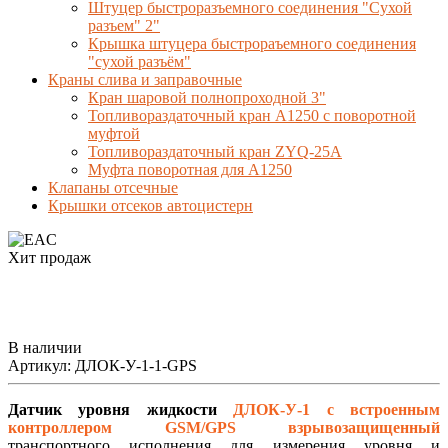
Штуцер быстроразъемного соединения "Сухой
разъем" 2"
Крышка штуцера быстрораъемного соединения
"сухой разъём"
Краны слива и заправочные
Кран шаровой полнопроходной 3"
Топливораздаточный кран A1250 с поворотной
муфтой
Топливораздаточный кран ZYQ-25A
Муфта поворотная для А1250
Клапаны отсечные
Крышки отсеков автоцистерн
Хит продаж
В наличии
Артикул:
ДЛОК-У-1-1-GPS
Датчик уровня жидкости
ДЛОК-У-1 с встроенным
контроллером GSM/GPS
взрывозащищенный
транспортного исполнения для измерения уровня и