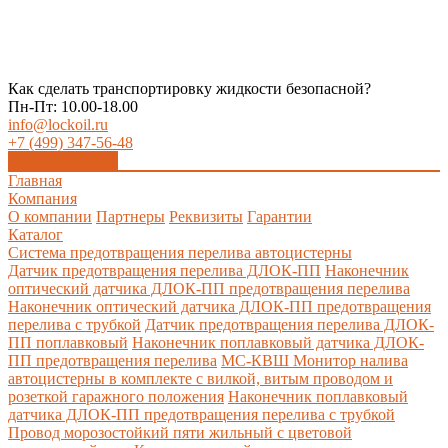
Как сделать транспортировку жидкости безопасной?
Пн-Пт: 10.00-18.00
info@lockoil.ru
+7 (499) 347-56-48
Заказать звонок
Главная
Компания
О компании
Партнеры
Реквизиты
Гарантии
Каталог
Система предотвращения перелива автоцистерны
Датчик предотвращения перелива ДЛОК-ПП
Наконечник
оптический датчика ДЛОК-ПП предотвращения перелива
Наконечник оптический датчика ДЛОК-ПП предотвращения
перелива с трубкой
Датчик предотвращения перелива ДЛОК-
ПП поплавковый
Наконечник поплавковый датчика ДЛОК-
ПП предотвращения перелива
МС-КВШ Монитор налива
автоцистерны в комплекте с вилкой, витым проводом и
розеткой гаражного положения
Наконечник поплавковый
датчика ДЛОК-ПП предотвращения перелива с трубкой
Провод морозостойкий пяти жильный с цветовой