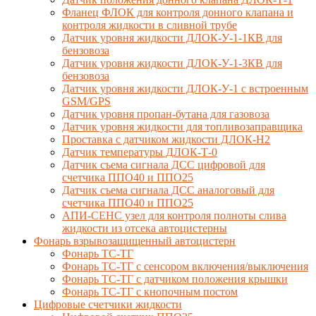
Фланец ФЛОК для контроля донного клапана и
контроля жидкости в сливной трубе
Датчик уровня жидкости ДЛОК-У-1-1КВ для
бензовоза
Датчик уровня жидкости ДЛОК-У-1-3КВ для
бензовоза
Датчик уровня жидкости ДЛОК-У-1 с встроенным
GSM/GPS
Датчик уровня пропан-бутана для газовоза
Датчик уровня жидкости для топливозаправщика
Проставка с датчиком жидкости ДЛОК-Н2
Датчик температуры ДЛОК-Т-0
Датчик съема сигнала ДСС цифровой для
счетчика ППО40 и ППО25
Датчик съема сигнала ДСС аналоговый для
счетчика ППО40 и ППО25
АПИ-СЕНС узел для контроля полноты слива
жидкости из отсека автоцистерны
Фонарь взрывозащищенный автоцистерн
Фонарь ТС-ТГ
Фонарь ТС-ТГ с сенсором включения/выключения
Фонарь ТС-ТГ с датчиком положения крышки
Фонарь ТС-ТГ с кнопочным постом
Цифровые счетчики жидкости