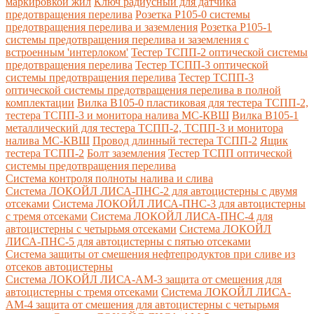
маркировкой жил
Ключ радиусный для датчика
предотвращения перелива
Розетка Р105-0 системы
предотвращения перелива и заземления
Розетка Р105-1
системы предотвращения перелива и заземления с
встроенным 'интерлоком'
Тестер ТСПП-2 оптической системы
предотвращения перелива
Тестер ТСПП-3 оптической
системы предотвращения перелива
Тестер ТСПП-3
оптической системы предотвращения перелива в полной
комплектации
Вилка В105-0 пластиковая для тестера ТСПП-2,
тестера ТСПП-3 и монитора налива МС-КВШ
Вилка В105-1
металлический для тестера ТСПП-2, ТСПП-3 и монитора
налива МС-КВШ
Провод длинный тестера ТСПП-2
Ящик
тестера ТСПП-2
Болт заземления
Тестер ТСПП оптической
системы предотвращения перелива
Cистема контроля полноты налива и слива
Система ЛОКОЙЛ ЛИСА-ПНС-2 для автоцистерны с двумя
отсеками
Система ЛОКОЙЛ ЛИСА-ПНС-3 для автоцистерны
с тремя отсеками
Система ЛОКОЙЛ ЛИСА-ПНС-4 для
автоцистерны с четырьмя отсеками
Система ЛОКОЙЛ
ЛИСА-ПНС-5 для автоцистерны с пятью отсеками
Система защиты от смешения нефтепродуктов при сливе из
отсеков автоцистерны
Система ЛОКОЙЛ ЛИСА-AM-3 защита от смешения для
автоцистерны с тремя отсеками
Система ЛОКОЙЛ ЛИСА-
AM-4 защита от смешения для автоцистерны с четырьмя