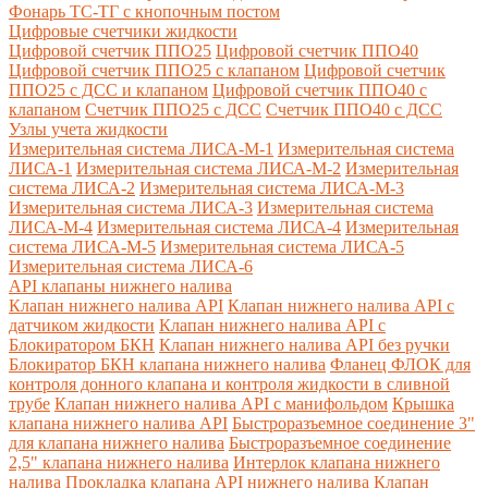
Фонарь ТС-ТГ с кнопочным постом
Цифровые счетчики жидкости
Цифровой счетчик ППО25
Цифровой счетчик ППО40
Цифровой счетчик ППО25 с клапаном
Цифровой счетчик
ППО25 с ДСС и клапаном
Цифровой счетчик ППО40 с
клапаном
Счетчик ППО25 с ДСС
Счетчик ППО40 с ДСС
Узлы учета жидкости
Измерительная система ЛИСА-М-1
Измерительная система
ЛИСА-1
Измерительная система ЛИСА-М-2
Измерительная
система ЛИСА-2
Измерительная система ЛИСА-М-3
Измерительная система ЛИСА-3
Измерительная система
ЛИСА-М-4
Измерительная система ЛИСА-4
Измерительная
система ЛИСА-М-5
Измерительная система ЛИСА-5
Измерительная система ЛИСА-6
API клапаны нижнего налива
Клапан нижнего налива API
Клапан нижнего налива API с
датчиком жидкости
Клапан нижнего налива API с
Блокиратором БКН
Клапан нижнего налива API без ручки
Блокиратор БКН клапана нижнего налива
Фланец ФЛОК для
контроля донного клапана и контроля жидкости в сливной
трубе
Клапан нижнего налива API с манифольдом
Крышка
клапана нижнего налива API
Быстроразъемное соединение 3"
для клапана нижнего налива
Быстроразъемное соединение
2,5" клапана нижнего налива
Интерлок клапана нижнего
налива
Прокладка клапана API нижнего налива
Клапан