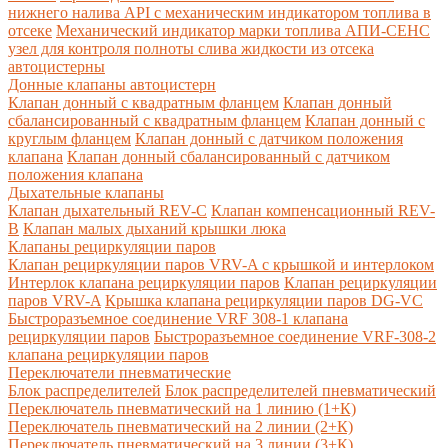
нижнего налива API с механическим индикатором топлива в
отсеке
Механический индикатор марки топлива
АПИ-СЕНС
узел для контроля полноты слива жидкости из отсека
автоцистерны
Донные клапаны автоцистерн
Клапан донный с квадратным фланцем
Клапан донный
сбалансированный с квадратным фланцем
Клапан донный с
круглым фланцем
Клапан донный с датчиком положения
клапана
Клапан донный сбалансированный с датчиком
положения клапана
Дыхательные клапаны
Клапан дыхательный REV-C
Клапан компенсационный REV-
B
Клапан малых дыханий крышки люка
Клапаны рециркуляции паров
Клапан рециркуляции паров VRV-A с крышкой и интерлоком
Интерлок клапана рециркуляции паров
Клапан рециркуляции
паров VRV-A
Крышка клапана рециркуляции паров DG-VC
Быстроразъемное соединение VRF 308-1 клапана
рециркуляции паров
Быстроразъемное соединение VRF-308-2
клапана рециркуляции паров
Переключатели пневматические
Блок распределителей
Блок распределителей пневматический
Переключатель пневматический на 1 линию (1+К)
Переключатель пневматический на 2 линии (2+К)
Переключатель пневматический на 3 линии (3+К)