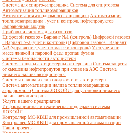
Система для спирто-заправщика
Система для спиртовоза
Автоматизация топливозаправщиков
Автоматизация аэродромного заправщика
Автоматизация
топливозаправщика , учет и контроль нефтепродуктов
Заправочный модуль
Приборы и системы для газовозов
Цифровой газовоз - Вариант №1 (контроль)
Цифровой газовоз
- Вариант №2 (учет и контроль)
Цифровой газовоз - Вариант
№3 (управление, учет по массе и контроль)
Узел учета по
массе жидкой и паровой фазы пропан бутана
Системы безопасности автоцистерн
Система защиты автоцистерны от перелива
Система защиты
от смешения нефтепродутов при сливе на АЗС
Система
нижнего налива автоцистерны
Системы налива и слива жидкости из автоцистерн
Система автоматизации налива топливозаправщика
аэродромного
Система ЛОКОЙЛ для установки нижнего
налива автоцистерны
Услуги нашего предприятия
Информационная и техническая поддержка системы
ЛОКОЙЛ
Контроллер МС-КВШ для промышленной автоматизации
Контроллер МС-КВШ для промышленной автоматизации
Наши проекты