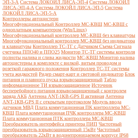
ЭП-3-А
Система ЛОКОЙЛ ЛИСА-ЭП-4
Система ЛОКОЙЛ
ЛИСА-ЭП-4-А
Система ЛОКОЙЛ ЛИСА-ЭП-5
Система
ЛОКОЙЛ ЛИСА-ЭП-5-А
Контроллеры автоцистерн
Многофункциональный Контроллер МС-КВШ
МС-КВШ с
одноплатным компьютером (Win/Linux)
Многофункциональный контроллер МС-КВШ без клавиатуры
Многофункциональный контроллер МС-КВШ без индикатора
и клавиатуры
Контроллер ТС-ТГ с Датчиком Съема Сигнала
счетчика ППО40 и ППО25
Монитор ТС-ТГ системы контроля
полноты налива и слива жидкости
МС-КВШ Монитор налива
автоцистерны в комплекте с вилкой, витым проводом и
розеткой гаражного положения
Контроллер ТС-ТГ системы
учета жидкостей
Ридер смарт-карт и световой индикатор
Блок
питания и плавного пуска взрывозащищенный
Табло
информационное ТИ взрывозащищенное
Источник
бесперебойного питания взрывозащищенный с контролем
заряда АКБ
Антенна ANT-1КВ-GPS II активная
Антенна
ANT-1КВ-GPS II с открытым протоколом
Модуль ввода
датчиков МВД
Плата коммутационная ПК контроллера МС-
КВШ
Плата коммутационная ПЧК контроллера МС-КВШ
Плата коммутационная ПТК контроллера МС-КВШ
Преобразователь интерфейса принтера ПИП
Частотный
преобразователь взрывозащищенный 15кВт
Частотный
преобразователь 22кВт в водонепроницаемом корпусе IP68