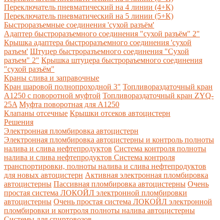
Переключатель пневматический на 4 линии (4+К)
Переключатель пневматический на 5 линии (5+К)
Быстроразъемные соединения 'сухой разъём'
Адаптер быстроразъемного соединения "сухой разъём" 2"
Крышка адаптера быстроразъемного соединения 'сухой
разъем'
Штуцер быстроразъемного соединения "Сухой
разъем" 2"
Крышка штуцера быстрораъемного соединения
"сухой разъём"
Краны слива и заправочные
Кран шаровой полнопроходной 3"
Топливораздаточный кран
A1250 с поворотной муфтой
Топливораздаточный кран ZYQ-
25A
Муфта поворотная для А1250
Клапаны отсечные
Крышки отсеков автоцистерн
Решения
Электронная пломбировка автоцистерн
Электронная пломбировка автоцистерны и контроль полноты
налива и слива нефтепродуктов
Система контроля полноты
налива и слива нефтепродуктов
Система контроля
транспортировки, полноты налива и слива нефтепродуктов
для новых автоцистерн
Активная электронная пломбировка
автоцистерны
Пассивная пломбировка автоцистерны
Очень
простая система ЛОКОЙЛ электронной пломбировки
автоцистерны
Очень простая система ЛОКОЙЛ электронной
пломбировки и контроля полноты налива автоцистерны
Системы для спиртовозов