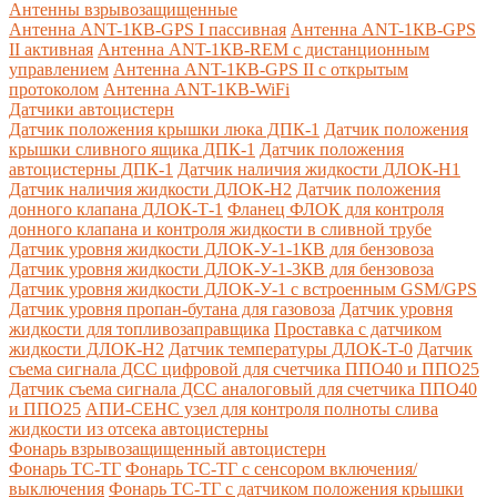
Антенны взрывозащищенные
Антенна ANT-1КВ-GPS I пассивная
Антенна ANT-1КВ-GPS
II активная
Антенна ANT-1КВ-REM c дистанционным
управлением
Антенна ANT-1КВ-GPS II с открытым
протоколом
Антенна ANT-1КВ-WiFi
Датчики автоцистерн
Датчик положения крышки люка ДПК-1
Датчик положения
крышки сливного ящика ДПК-1
Датчик положения
автоцистерны ДПК-1
Датчик наличия жидкости ДЛОК-Н1
Датчик наличия жидкости ДЛОК-Н2
Датчик положения
донного клапана ДЛОК-Т-1
Фланец ФЛОК для контроля
донного клапана и контроля жидкости в сливной трубе
Датчик уровня жидкости ДЛОК-У-1-1КВ для бензовоза
Датчик уровня жидкости ДЛОК-У-1-3КВ для бензовоза
Датчик уровня жидкости ДЛОК-У-1 с встроенным GSM/GPS
Датчик уровня пропан-бутана для газовоза
Датчик уровня
жидкости для топливозаправщика
Проставка с датчиком
жидкости ДЛОК-Н2
Датчик температуры ДЛОК-Т-0
Датчик
съема сигнала ДСС цифровой для счетчика ППО40 и ППО25
Датчик съема сигнала ДСС аналоговый для счетчика ППО40
и ППО25
АПИ-СЕНС узел для контроля полноты слива
жидкости из отсека автоцистерны
Фонарь взрывозащищенный автоцистерн
Фонарь ТС-ТГ
Фонарь ТС-ТГ с сенсором включения/
выключения
Фонарь ТС-ТГ с датчиком положения крышки