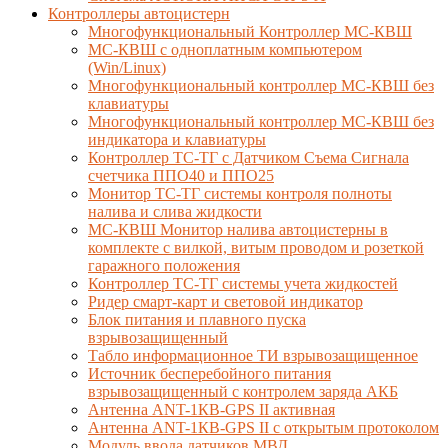
Контроллеры автоцистерн
Многофункциональный Контроллер МС-КВШ
МС-КВШ с одноплатным компьютером
(Win/Linux)
Многофункциональный контроллер МС-КВШ без
клавиатуры
Многофункциональный контроллер МС-КВШ без
индикатора и клавиатуры
Контроллер ТС-ТГ с Датчиком Съема Сигнала
счетчика ППО40 и ППО25
Монитор ТС-ТГ системы контроля полноты
налива и слива жидкости
МС-КВШ Монитор налива автоцистерны в
комплекте с вилкой, витым проводом и розеткой
гаражного положения
Контроллер ТС-ТГ системы учета жидкостей
Ридер смарт-карт и световой индикатор
Блок питания и плавного пуска
взрывозащищенный
Табло информационное ТИ взрывозащищенное
Источник бесперебойного питания
взрывозащищенный с контролем заряда АКБ
Антенна ANT-1КВ-GPS II активная
Антенна ANT-1КВ-GPS II с открытым протоколом
Модуль ввода датчиков МВД