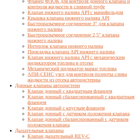
Фланец ФЛОК для контроля донного клапана и
контроля жидкости в сливной трубе
Клапан нижнего налива API с манифольдом
Крышка клапана нижнего налива API
Быстроразъемное соединение 3" для клапана
нижнего налива
Быстроразъемное соединение 2,5" клапана
нижнего налива
Интерлок клапана нижнего налива
Прокладка клапана API нижнего налива
Клапан нижнего налива API с механическим
индикатором топлива в отсеке
Механический индикатор марки топлива
АПИ-СЕНС узел для контроля полноты слива
жидкости из отсека автоцистерны
Донные клапаны автоцистерн
Клапан донный с квадратным фланцем
Клапан донный сбалансированный с квадратным
фланцем
Клапан донный с круглым фланцем
Клапан донный с датчиком положения клапана
Клапан донный сбалансированный с датчиком
положения клапана
Дыхательные клапаны
Клапан дыхательный REV-C