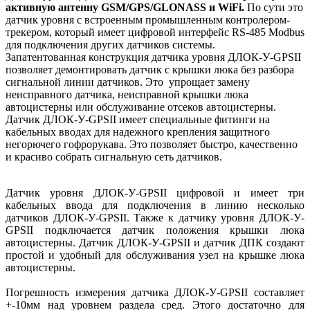
активную антенну GSM/GPS/GLONASS и WiFi.
По сути это
датчик уровня с встроенным промышленным контролером-
трекером, который имеет цифровой интерфейс RS-485 Modbus
для подключения других датчиков системы.
Запатентованная конструкция датчика уровня ДЛОК-У-GPSII
позволяет демонтировать датчик с крышки люка без разбора
сигнальной линии датчиков. Это упрощает замену
неисправного датчика, неисправной крышки люка
автоцистерны или обслуживание отсеков автоцистерны.
Датчик ДЛОК-У-GPSII имеет специальные фитинги на
кабельных вводах для надежного крепления защитного
негорючего гофрорукава. Это позволяет быстро, качественно
и красиво собрать сигнальную сеть датчиков.
Датчик уровня ДЛОК-У-GPSII цифровой и имеет три
кабельных ввода для подключения в линию несколько
датчиков ДЛОК-У-GPSII. Также к датчику уровня ДЛОК-У-
GPSII подключается датчик положения крышки люка
автоцистерны. Датчик ДЛОК-У-GPSII и датчик ДПК создают
простой и удобный для обслуживания узел на крышке люка
автоцистерны.
Погрешность измерения датчика ДЛОК-У-GPSII составляет
+-10мм над уровнем раздела сред. Этого достаточно для