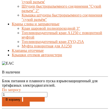
'сухой разъем'
Штуцер быстроразъемного соединения "Сухой
разъем" 2"
Крышка штуцера быстрораъемного соединения
"сухой разъём"
Краны слива и заправочные
Кран шаровой полнопроходной 3"
Топливораздаточный кран A1250 с поворотной
муфтой
Топливораздаточный кран ZYQ-25A
Муфта поворотная для А1250
Клапаны отсечные
Крышки отсеков автоцистерн
В наличии
Блок питания и плавного пуска взрывозащищенный для
трёхфазных электродвигателей.
По запросу
Добавлено
В корзину
Купить в 1 клик