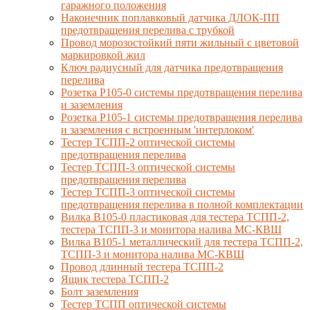
гаражного положения
Наконечник поплавковый датчика ДЛОК-ПП
предотвращения перелива с трубкой
Провод морозостойкий пяти жильный с цветовой
маркировкой жил
Ключ радиусный для датчика предотвращения
перелива
Розетка Р105-0 системы предотвращения перелива
и заземления
Розетка Р105-1 системы предотвращения перелива
и заземления с встроенным 'интерлоком'
Тестер ТСПП-2 оптической системы
предотвращения перелива
Тестер ТСПП-3 оптической системы
предотвращения перелива
Тестер ТСПП-3 оптической системы
предотвращения перелива в полной комплектации
Вилка В105-0 пластиковая для тестера ТСПП-2,
тестера ТСПП-3 и монитора налива МС-КВШ
Вилка В105-1 металлический для тестера ТСПП-2,
ТСПП-3 и монитора налива МС-КВШ
Провод длинный тестера ТСПП-2
Ящик тестера ТСПП-2
Болт заземления
Тестер ТСПП оптической системы