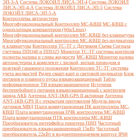
ЭП-3-А
Система ЛОКОЙЛ ЛИСА-ЭП-4
Система ЛОКОЙЛ
ЛИСА-ЭП-4-А
Система ЛОКОЙЛ ЛИСА-ЭП-5
Система
ЛОКОЙЛ ЛИСА-ЭП-5-А
Контроллеры автоцистерн
Многофункциональный Контроллер МС-КВШ
МС-КВШ с
одноплатным компьютером (Win/Linux)
Многофункциональный контроллер МС-КВШ без клавиатуры
Многофункциональный контроллер МС-КВШ без индикатора
и клавиатуры
Контроллер ТС-ТГ с Датчиком Съема Сигнала
счетчика ППО40 и ППО25
Монитор ТС-ТГ системы контроля
полноты налива и слива жидкости
МС-КВШ Монитор налива
автоцистерны в комплекте с вилкой, витым проводом и
розеткой гаражного положения
Контроллер ТС-ТГ системы
учета жидкостей
Ридер смарт-карт и световой индикатор
Блок
питания и плавного пуска взрывозащищенный
Табло
информационное ТИ взрывозащищенное
Источник
бесперебойного питания взрывозащищенный с контролем
заряда АКБ
Антенна ANT-1КВ-GPS II активная
Антенна
ANT-1КВ-GPS II с открытым протоколом
Модуль ввода
датчиков МВД
Плата коммутационная ПК контроллера МС-
КВШ
Плата коммутационная ПЧК контроллера МС-КВШ
Плата коммутационная ПТК контроллера МС-КВШ
Преобразователь интерфейса принтера ПИП
Частотный
преобразователь взрывозащищенный 15кВт
Частотный
преобразователь 22кВт в водонепроницаемом корпусе IP68