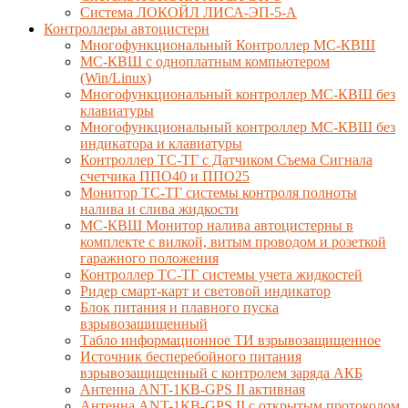
Система ЛОКОЙЛ ЛИСА-ЭП-5-А
Контроллеры автоцистерн
Многофункциональный Контроллер МС-КВШ
МС-КВШ с одноплатным компьютером
(Win/Linux)
Многофункциональный контроллер МС-КВШ без
клавиатуры
Многофункциональный контроллер МС-КВШ без
индикатора и клавиатуры
Контроллер ТС-ТГ с Датчиком Съема Сигнала
счетчика ППО40 и ППО25
Монитор ТС-ТГ системы контроля полноты
налива и слива жидкости
МС-КВШ Монитор налива автоцистерны в
комплекте с вилкой, витым проводом и розеткой
гаражного положения
Контроллер ТС-ТГ системы учета жидкостей
Ридер смарт-карт и световой индикатор
Блок питания и плавного пуска
взрывозащищенный
Табло информационное ТИ взрывозащищенное
Источник бесперебойного питания
взрывозащищенный с контролем заряда АКБ
Антенна ANT-1КВ-GPS II активная
Антенна ANT-1КВ-GPS II с открытым протоколом