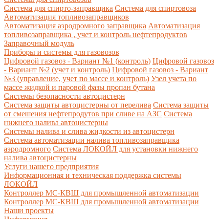
Система для спирто-заправщика
Система для спиртовоза
Автоматизация топливозаправщиков
Автоматизация аэродромного заправщика
Автоматизация
топливозаправщика , учет и контроль нефтепродуктов
Заправочный модуль
Приборы и системы для газовозов
Цифровой газовоз - Вариант №1 (контроль)
Цифровой газовоз
- Вариант №2 (учет и контроль)
Цифровой газовоз - Вариант
№3 (управление, учет по массе и контроль)
Узел учета по
массе жидкой и паровой фазы пропан бутана
Системы безопасности автоцистерн
Система защиты автоцистерны от перелива
Система защиты
от смешения нефтепродутов при сливе на АЗС
Система
нижнего налива автоцистерны
Системы налива и слива жидкости из автоцистерн
Система автоматизации налива топливозаправщика
аэродромного
Система ЛОКОЙЛ для установки нижнего
налива автоцистерны
Услуги нашего предприятия
Информационная и техническая поддержка системы
ЛОКОЙЛ
Контроллер МС-КВШ для промышленной автоматизации
Контроллер МС-КВШ для промышленной автоматизации
Наши проекты