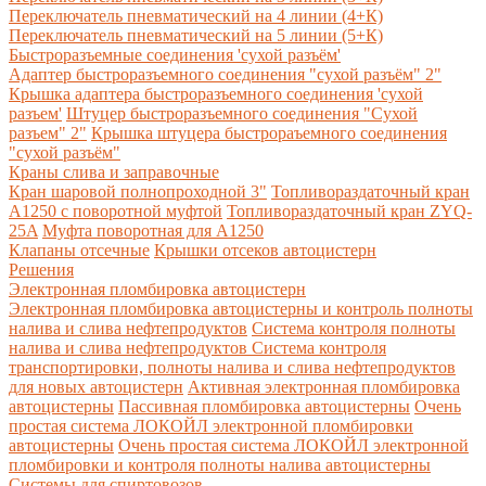
Переключатель пневматический на 4 линии (4+К)
Переключатель пневматический на 5 линии (5+К)
Быстроразъемные соединения 'сухой разъём'
Адаптер быстроразъемного соединения "сухой разъём" 2"
Крышка адаптера быстроразъемного соединения 'сухой
разъем'
Штуцер быстроразъемного соединения "Сухой
разъем" 2"
Крышка штуцера быстрораъемного соединения
"сухой разъём"
Краны слива и заправочные
Кран шаровой полнопроходной 3"
Топливораздаточный кран
A1250 с поворотной муфтой
Топливораздаточный кран ZYQ-
25A
Муфта поворотная для А1250
Клапаны отсечные
Крышки отсеков автоцистерн
Решения
Электронная пломбировка автоцистерн
Электронная пломбировка автоцистерны и контроль полноты
налива и слива нефтепродуктов
Система контроля полноты
налива и слива нефтепродуктов
Система контроля
транспортировки, полноты налива и слива нефтепродуктов
для новых автоцистерн
Активная электронная пломбировка
автоцистерны
Пассивная пломбировка автоцистерны
Очень
простая система ЛОКОЙЛ электронной пломбировки
автоцистерны
Очень простая система ЛОКОЙЛ электронной
пломбировки и контроля полноты налива автоцистерны
Системы для спиртовозов