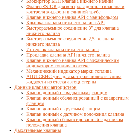
Блокиратор БКН клапана нижнего налива
Фланец ФЛОК для контроля донного клапана и
контроля жидкости в сливной трубе
Клапан нижнего налива API с манифольдом
Крышка клапана нижнего налива API
Быстроразъемное соединение 3" для клапана
нижнего налива
Быстроразъемное соединение 2,5" клапана
нижнего налива
Интерлок клапана нижнего налива
Прокладка клапана API нижнего налива
Клапан нижнего налива API с механическим
индикатором топлива в отсеке
Механический индикатор марки топлива
АПИ-СЕНС узел для контроля полноты слива
жидкости из отсека автоцистерны
Донные клапаны автоцистерн
Клапан донный с квадратным фланцем
Клапан донный сбалансированный с квадратным
фланцем
Клапан донный с круглым фланцем
Клапан донный с датчиком положения клапана
Клапан донный сбалансированный с датчиком
положения клапана
Дыхательные клапаны