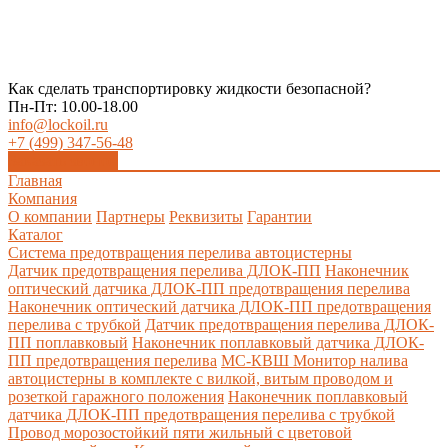
Как сделать транспортировку жидкости безопасной?
Пн-Пт: 10.00-18.00
info@lockoil.ru
+7 (499) 347-56-48
Заказать звонок
Главная
Компания
О компании
Партнеры
Реквизиты
Гарантии
Каталог
Система предотвращения перелива автоцистерны
Датчик предотвращения перелива ДЛОК-ПП
Наконечник
оптический датчика ДЛОК-ПП предотвращения перелива
Наконечник оптический датчика ДЛОК-ПП предотвращения
перелива с трубкой
Датчик предотвращения перелива ДЛОК-
ПП поплавковый
Наконечник поплавковый датчика ДЛОК-
ПП предотвращения перелива
МС-КВШ Монитор налива
автоцистерны в комплекте с вилкой, витым проводом и
розеткой гаражного положения
Наконечник поплавковый
датчика ДЛОК-ПП предотвращения перелива с трубкой
Провод морозостойкий пяти жильный с цветовой