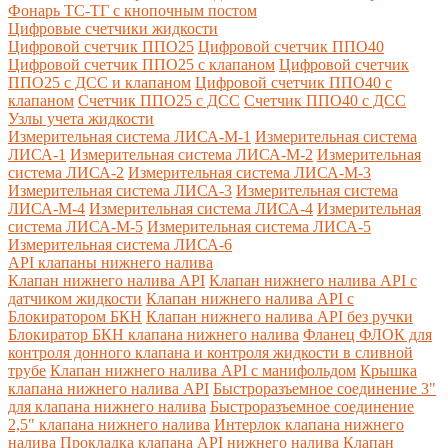
Фонарь ТС-ТГ с кнопочным постом
Цифровые счетчики жидкости
Цифровой счетчик ППО25
Цифровой счетчик ППО40
Цифровой счетчик ППО25 с клапаном
Цифровой счетчик
ППО25 с ДСС и клапаном
Цифровой счетчик ППО40 с
клапаном
Счетчик ППО25 с ДСС
Счетчик ППО40 с ДСС
Узлы учета жидкости
Измерительная система ЛИСА-М-1
Измерительная система
ЛИСА-1
Измерительная система ЛИСА-М-2
Измерительная
система ЛИСА-2
Измерительная система ЛИСА-М-3
Измерительная система ЛИСА-3
Измерительная система
ЛИСА-М-4
Измерительная система ЛИСА-4
Измерительная
система ЛИСА-М-5
Измерительная система ЛИСА-5
Измерительная система ЛИСА-6
API клапаны нижнего налива
Клапан нижнего налива API
Клапан нижнего налива API с
датчиком жидкости
Клапан нижнего налива API с
Блокиратором БКН
Клапан нижнего налива API без ручки
Блокиратор БКН клапана нижнего налива
Фланец ФЛОК для
контроля донного клапана и контроля жидкости в сливной
трубе
Клапан нижнего налива API с манифольдом
Крышка
клапана нижнего налива API
Быстроразъемное соединение 3"
для клапана нижнего налива
Быстроразъемное соединение
2,5" клапана нижнего налива
Интерлок клапана нижнего
налива
Прокладка клапана API нижнего налива
Клапан