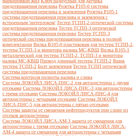
маркировкой жил
Ключ радиусный для датчика
предотвращения перелива
Розетка Р105-0 системы
предотвращения перелива и заземления
Розетка Р105-1
системы предотвращения перелива и заземления с
встроенным 'интерлоком'
Тестер ТСПП-2 оптической системы
предотвращения перелива
Тестер ТСПП-3 оптической
системы предотвращения перелива
Тестер ТСПП-3
оптической системы предотвращения перелива в полной
комплектации
Вилка В105-0 пластиковая для тестера ТСПП-2,
тестера ТСПП-3 и монитора налива МС-КВШ
Вилка В105-1
металлический для тестера ТСПП-2, ТСПП-3 и монитора
налива МС-КВШ
Провод длинный тестера ТСПП-2
Ящик
тестера ТСПП-2
Болт заземления
Тестер ТСПП оптической
системы предотвращения перелива
Cистема контроля полноты налива и слива
Система ЛОКОЙЛ ЛИСА-ПНС-2 для автоцистерны с двумя
отсеками
Система ЛОКОЙЛ ЛИСА-ПНС-3 для автоцистерны
с тремя отсеками
Система ЛОКОЙЛ ЛИСА-ПНС-4 для
автоцистерны с четырьмя отсеками
Система ЛОКОЙЛ
ЛИСА-ПНС-5 для автоцистерны с пятью отсеками
Система защиты от смешения нефтепродуктов при сливе из
отсеков автоцистерны
Система ЛОКОЙЛ ЛИСА-AM-3 защита от смешения для
автоцистерны с тремя отсеками
Система ЛОКОЙЛ ЛИСА-
AM-4 защита от смешения для автоцистерны с четырьмя