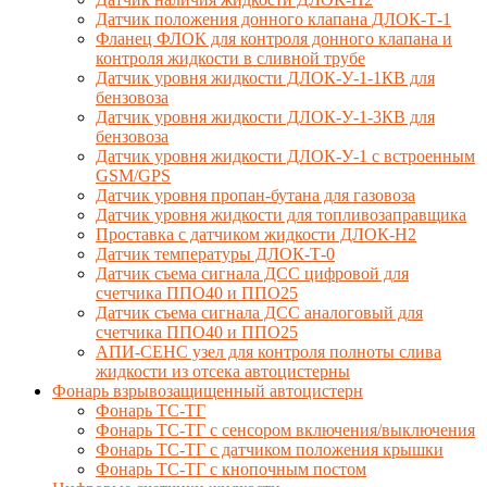
Датчик положения донного клапана ДЛОК-Т-1
Фланец ФЛОК для контроля донного клапана и
контроля жидкости в сливной трубе
Датчик уровня жидкости ДЛОК-У-1-1КВ для
бензовоза
Датчик уровня жидкости ДЛОК-У-1-3КВ для
бензовоза
Датчик уровня жидкости ДЛОК-У-1 с встроенным
GSM/GPS
Датчик уровня пропан-бутана для газовоза
Датчик уровня жидкости для топливозаправщика
Проставка с датчиком жидкости ДЛОК-Н2
Датчик температуры ДЛОК-Т-0
Датчик съема сигнала ДСС цифровой для
счетчика ППО40 и ППО25
Датчик съема сигнала ДСС аналоговый для
счетчика ППО40 и ППО25
АПИ-СЕНС узел для контроля полноты слива
жидкости из отсека автоцистерны
Фонарь взрывозащищенный автоцистерн
Фонарь ТС-ТГ
Фонарь ТС-ТГ с сенсором включения/выключения
Фонарь ТС-ТГ с датчиком положения крышки
Фонарь ТС-ТГ с кнопочным постом