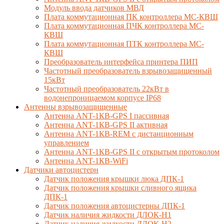
Модуль ввода датчиков МВД
Плата коммутационная ПК контроллера МС-КВШ
Плата коммутационная ПЧК контроллера МС-
КВШ
Плата коммутационная ПТК контроллера МС-
КВШ
Преобразователь интерфейса принтера ПИП
Частотный преобразователь взрывозащищенный
15кВт
Частотный преобразователь 22кВт в
водонепроницаемом корпусе IP68
Антенны взрывозащищенные
Антенна ANT-1КВ-GPS I пассивная
Антенна ANT-1КВ-GPS II активная
Антенна ANT-1КВ-REM c дистанционным
управлением
Антенна ANT-1КВ-GPS II с открытым протоколом
Антенна ANT-1КВ-WiFi
Датчики автоцистерн
Датчик положения крышки люка ДПК-1
Датчик положения крышки сливного ящика
ДПК-1
Датчик положения автоцистерны ДПК-1
Датчик наличия жидкости ДЛОК-Н1
Датчик наличия жидкости ДЛОК-Н2