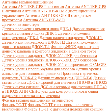
Антенны взрывозащищенные
Антенна ANT-1КВ-GPS I пассивная
Антенна ANT-1КВ-GPS
II активная
Антенна ANT-1КВ-REM c дистанционным
управлением
Антенна ANT-1КВ-GPS II с открытым
протоколом
Антенна ANT-1КВ-WiFi
Датчики автоцистерн
Датчик положения крышки люка ДПК-1
Датчик положения
крышки сливного ящика ДПК-1
Датчик положения
автоцистерны ДПК-1
Датчик наличия жидкости ДЛОК-Н1
Датчик наличия жидкости ДЛОК-Н2
Датчик положения
донного клапана ДЛОК-Т-1
Фланец ФЛОК для контроля
донного клапана и контроля жидкости в сливной трубе
Датчик уровня жидкости ДЛОК-У-1-1КВ для бензовоза
Датчик уровня жидкости ДЛОК-У-1-3КВ для бензовоза
Датчик уровня жидкости ДЛОК-У-1 с встроенным GSM/GPS
Датчик уровня пропан-бутана для газовоза
Датчик уровня
жидкости для топливозаправщика
Проставка с датчиком
жидкости ДЛОК-Н2
Датчик температуры ДЛОК-Т-0
Датчик
съема сигнала ДСС цифровой для счетчика ППО40 и ППО25
Датчик съема сигнала ДСС аналоговый для счетчика ППО40
и ППО25
АПИ-СЕНС узел для контроля полноты слива
жидкости из отсека автоцистерны
Фонарь взрывозащищенный автоцистерн
Фонарь ТС-ТГ
Фонарь ТС-ТГ с сенсором включения/
выключения
Фонарь ТС-ТГ с датчиком положения крышки