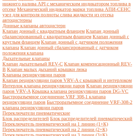
нижнего налива API с механическим индикатором топлива в
отсеке
Механический индикатор марки топлива
АПИ-СЕНС
узел для контроля полноты слива жидкости из отсека
автоцистерны
Донные клапаны автоцистерн
Клапан донный с квадратным фланцем
Клапан донный
сбалансированный с квадратным фланцем
Клапан донный с
круглым фланцем
Клапан донный с датчиком положения
клапана
Клапан донный сбалансированный с датчиком
положения клапана
Дыхательные клапаны
Клапан дыхательный REV-C
Клапан компенсационный REV-
B
Клапан малых дыханий крышки люка
Клапаны рециркуляции паров
Клапан рециркуляции паров VRV-A с крышкой и интерлоком
Интерлок клапана рециркуляции паров
Клапан рециркуляции
паров VRV-A
Крышка клапана рециркуляции паров DG-VC
Быстроразъемное соединение VRF 308-1 клапана
рециркуляции паров
Быстроразъемное соединение VRF-308-2
клапана рециркуляции паров
Переключатели пневматические
Блок распределителей
Блок распределителей пневматический
Переключатель пневматический на 1 линию (1+К)
Переключатель пневматический на 2 линии (2+К)
Переключатель пневматический на 3 линии (3+К)