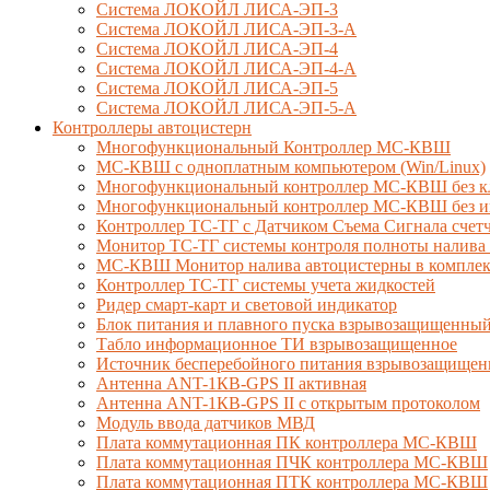
Система ЛОКОЙЛ ЛИСА-ЭП-3
Система ЛОКОЙЛ ЛИСА-ЭП-3-А
Система ЛОКОЙЛ ЛИСА-ЭП-4
Система ЛОКОЙЛ ЛИСА-ЭП-4-А
Система ЛОКОЙЛ ЛИСА-ЭП-5
Система ЛОКОЙЛ ЛИСА-ЭП-5-А
Контроллеры автоцистерн
Многофункциональный Контроллер МС-КВШ
МС-КВШ с одноплатным компьютером (Win/Linux)
Многофункциональный контроллер МС-КВШ без к
Многофункциональный контроллер МС-КВШ без ин
Контроллер ТС-ТГ с Датчиком Съема Сигнала сче
Монитор ТС-ТГ системы контроля полноты налива 
МС-КВШ Монитор налива автоцистерны в комплекте
Контроллер ТС-ТГ системы учета жидкостей
Ридер смарт-карт и световой индикатор
Блок питания и плавного пуска взрывозащищенны
Табло информационное ТИ взрывозащищенное
Источник бесперебойного питания взрывозащищен
Антенна ANT-1КВ-GPS II активная
Антенна ANT-1КВ-GPS II с открытым протоколом
Модуль ввода датчиков МВД
Плата коммутационная ПК контроллера МС-КВШ
Плата коммутационная ПЧК контроллера МС-КВШ
Плата коммутационная ПТК контроллера МС-КВШ