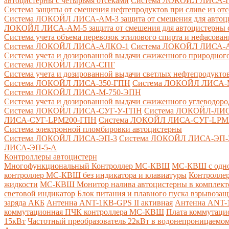
автоцистерны с четырьмя отсеками
Система ЛОКОЙЛ ЛИСА-ПНС
Система защиты от смешения нефтепродуктов при сливе из от
Система ЛОКОЙЛ ЛИСА-AM-3 защита от смешения для автоцис
ЛОКОЙЛ ЛИСА-AM-5 защита от смешения для автоцистерны с
Система учета объема перевозок этилового спирта и нефасов
Система ЛОКОЙЛ ЛИСА-AЛКО-1
Система ЛОКОЙЛ ЛИСА-
Система учета и дозированной выдачи сжиженного природного
Система ЛОКОЙЛ ЛИСА-СПГ
Система учета и дозированной выдачи светлых нефтепродукто
Система ЛОКОЙЛ ЛИСА-350-ГПН
Система ЛОКОЙЛ ЛИСА-
Система ЛОКОЙЛ ЛИСА-М-750-ЭПН
Система учета и дозированной выдачи сжиженного углеводоро
Система ЛОКОЙЛ ЛИСА-СУГ-У-ГПН
Система ЛОКОЙЛ-ЛИ
ЛИСА-СУГ-LPM200-ГПН
Система ЛОКОЙЛ ЛИСА-СУГ-LPM
Система электронной пломбировки автоцистерны
Система ЛОКОЙЛ ЛИСА-ЭП-3
Система ЛОКОЙЛ ЛИСА-ЭП-
ЛИСА-ЭП-5-А
Контроллеры автоцистерн
Многофункциональный Контроллер МС-КВШ
МС-КВШ с одно
контроллер МС-КВШ без индикатора и клавиатуры
Контролле
жидкости
МС-КВШ Монитор налива автоцистерны в комплекте 
световой индикатор
Блок питания и плавного пуска взрывоз
заряда АКБ
Антенна ANT-1КВ-GPS II активная
Антенна ANT-1
коммутационная ПЧК контроллера МС-КВШ
Плата коммутац
15кВт
Частотный преобразователь 22кВт в водонепроницаемом