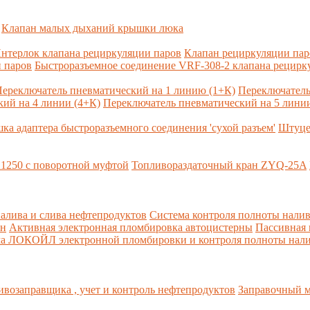
Клапан малых дыханий крышки люка
нтерлок клапана рециркуляции паров
Клапан рециркуляции па
 паров
Быстроразъемное соединение VRF-308-2 клапана рецирк
ереключатель пневматический на 1 линию (1+К)
Переключатель
ий на 4 линии (4+К)
Переключатель пневматический на 5 линии
ка адаптера быстроразъемного соединения 'сухой разъем'
Штуце
1250 с поворотной муфтой
Топливораздаточный кран ZYQ-25A
алива и слива нефтепродуктов
Система контроля полноты налив
рн
Активная электронная пломбировка автоцистерны
Пассивная
ма ЛОКОЙЛ электронной пломбировки и контроля полноты нали
возаправщика , учет и контроль нефтепродуктов
Заправочный м