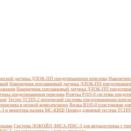
ческий датчика ДЛОК-ПП предотвращения перелива
Наконечни
овый
Наконечник поплавковый датчика ДЛОК-ПП предотвращен
ложения
Наконечник поплавковый датчика ДЛОК-ПП предотвращ
тчика предотвращения перелива
Розетка Р105-0 системы предот
ком'
Тестер ТСПП-2 оптической системы предотвращения перел
перелива в полной комплектации
Вилка В105-0 пластиковая дл
П-3 и монитора налива МС-КВШ
Провод длинный тестера ТСПП
секами
Система ЛОКОЙЛ ЛИСА-ПНС-3 для автоцистерны с трем