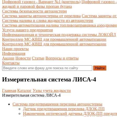
Цифровой газовоз - Вариант №1 (контроль)
Цифровой газовоз -
жидкой и паровой фазы пропан бутана
Системы безопасности автоцистерн
Система защиты автоцистерны от перелива
Система защиты от
Системы налива и слива жидкости из автоцистерн
Система автоматизации налива топливозаправщика аэродромн
Услуги нашего предприятия
Информационная и техническая поддержка системы ЛОКОЙЛ
Контроллер МС-КВШ для промышленной автоматизации
Контроллер МС-КВШ для промышленной автоматизации
Наши проекты
Информация
Акции
Новости
Статьи
Вопросы и ответы
Контакты
Измерительная система ЛИСА-4
Главная
Каталог
Узлы учета жидкости
Измерительная система ЛИСА-4
Система предотвращения перелива автоцистерны
Датчик предотвращения перелива ДЛОК-ПП
Наконечник оптический датчика ДЛОК-ПП предот