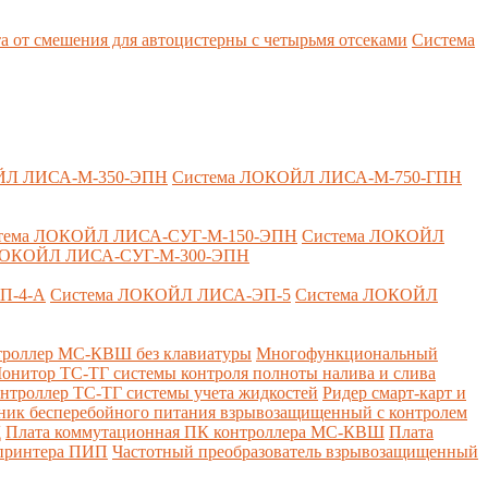
т смешения для автоцистерны с четырьмя отсеками
Система
ЙЛ ЛИСА-М-350-ЭПН
Система ЛОКОЙЛ ЛИСА-М-750-ГПН
тема ЛОКОЙЛ ЛИСА-СУГ-М-150-ЭПН
Система ЛОКОЙЛ
ЛОКОЙЛ ЛИСА-СУГ-М-300-ЭПН
П-4-А
Система ЛОКОЙЛ ЛИСА-ЭП-5
Система ЛОКОЙЛ
роллер МС-КВШ без клавиатуры
Многофункциональный
онитор ТС-ТГ системы контроля полноты налива и слива
нтроллер ТС-ТГ системы учета жидкостей
Ридер смарт-карт и
ник бесперебойного питания взрывозащищенный с контролем
Д
Плата коммутационная ПК контроллера МС-КВШ
Плата
 принтера ПИП
Частотный преобразователь взрывозащищенный