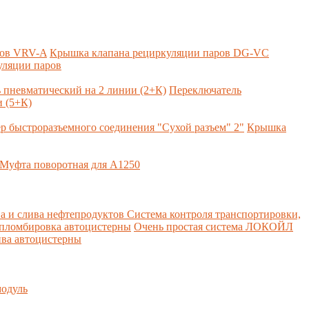
ров VRV-A
Крышка клапана рециркуляции паров DG-VC
уляции паров
 пневматический на 2 линии (2+К)
Переключатель
 (5+К)
р быстроразъемного соединения "Сухой разъем" 2"
Крышка
Муфта поворотная для А1250
а и слива нефтепродуктов
Система контроля транспортировки,
 пломбировка автоцистерны
Очень простая система ЛОКОЙЛ
ва автоцистерны
одуль