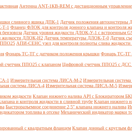
активная
Антенна ANT-1КВ-REM c дистанционным управлени
ышки сливного ящика ДПК-1
Датчик положения автоцистерны 
-Т-1
Фланец ФЛОК для контроля донного клапана и контроля жи
 бензовоза
Датчик уровня жидкости ДЛОК-У-1 с встроенным 
ом жидкости ДЛОК-Н2
Датчик температуры ДЛОК-Т-0
Датчик съ
и ППО25
АПИ-СЕНС узел для контроля полноты слива жидкости 
ия
Фонарь ТС-ТГ с датчиком положения крышки
Фонарь ТС-ТГ 
й счетчик ППО25 с клапаном
Цифровой счетчик ППО25 с ДСС 
СА-1
Измерительная система ЛИСА-М-2
Измерительная систем
ьная система ЛИСА-4
Измерительная система ЛИСА-М-5
Измер
чиком жидкости
Клапан нижнего налива API с Блокиратором Б
лапана и контроля жидкости в сливной трубе
Клапан нижнего н
ва
Быстроразъемное соединение 2,5" клапана нижнего налива
И
ндикатором топлива в отсеке
Механический индикатор марки т
сированный с квадратным фланцем
Клапан донный с круглым ф