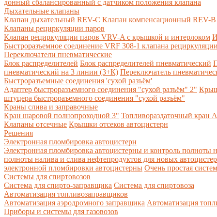
донный сбалансированный с датчиком положения клапана
Дыхательные клапаны
Клапан дыхательный REV-C
Клапан компенсационный REV-B
Клапаны рециркуляции паров
Клапан рециркуляции паров VRV-A с крышкой и интерлоком
И
Быстроразъемное соединение VRF 308-1 клапана рециркуляции
Переключатели пневматические
Блок распределителей
Блок распределителей пневматический
П
пневматический на 3 линии (3+К)
Переключатель пневматическ
Быстроразъемные соединения 'сухой разъём'
Адаптер быстроразъемного соединения "сухой разъём" 2"
Крыш
штуцера быстрораъемного соединения "сухой разъём"
Краны слива и заправочные
Кран шаровой полнопроходной 3"
Топливораздаточный кран A
Клапаны отсечные
Крышки отсеков автоцистерн
Решения
Электронная пломбировка автоцистерн
Электронная пломбировка автоцистерны и контроль полноты н
полноты налива и слива нефтепродуктов для новых автоцисте
электронной пломбировки автоцистерны
Очень простая систе
Системы для спиртовозов
Система для спирто-заправщика
Система для спиртовоза
Автоматизация топливозаправщиков
Автоматизация аэродромного заправщика
Автоматизация топли
Приборы и системы для газовозов