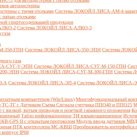
-5 для автоцистерны с пятью отсеками
секов автоцистерны
терны с тремя отсеками
Система ЛОКОЙЛ ЛИСА-AM-4 защита о
 пятью отсеками
анной спиртосодержащей продукции
АЛКО-2
Система ЛОКОЙЛ ЛИСА-АЛКО-3
 газа
в
М-350-ГПН
Система ЛОКОЙЛ ЛИСА-350-ЭПН
Система ЛОКО
дного газа
СА-СУГ-У-ЭПН
Система ЛОКОЙЛ ЛИСА-СУГ-М-150-ГПН
Сис
200-ЭПН
Система ЛОКОЙЛ ЛИСА-СУГ-М-300-ГПН
Система 
3-А
Система ЛОКОЙЛ ЛИСА-ЭП-4
Система ЛОКОЙЛ ЛИСА-Э
платным компьютером (Win/Linux)
Многофункциональный конт
р ТС-ТГ с Датчиком Съема Сигнала счетчика ППО40 и ППО25
М
с вилкой, витым проводом и розеткой гаражного положения
Ко
ащищенный
Табло информационное ТИ взрывозащищенное
Источ
КВ-GPS II с открытым протоколом
Модуль ввода датчиков МВ
ионная ПТК контроллера МС-КВШ
Преобразователь интерфейса
 корпусе IP68