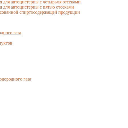
для автоцистерны с четырьмя отсеками
для автоцистерны с пятью отсеками
фасованной спиртосодержащей продукции
дного газа
дуктов
одородного газа