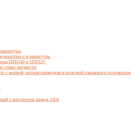
лавиатуры
дикатора и клавиатуры
тчика ППО40 и ППО25
и слива жидкости
 с вилкой, витым проводом и розеткой гаражного положения
й
ный с контролем заряда АКБ