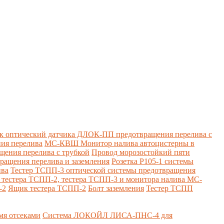
к оптический датчика ДЛОК-ПП предотвращения перелива с
ия перелива
МС-КВШ Монитор налива автоцистерны в
ения перелива с трубкой
Провод морозостойкий пяти
вращения перелива и заземления
Розетка Р105-1 системы
ива
Тестер ТСПП-3 оптической системы предотвращения
я тестера ТСПП-2, тестера ТСПП-3 и монитора налива МС-
-2
Ящик тестера ТСПП-2
Болт заземления
Тестер ТСПП
я отсеками
Система ЛОКОЙЛ ЛИСА-ПНС-4 для