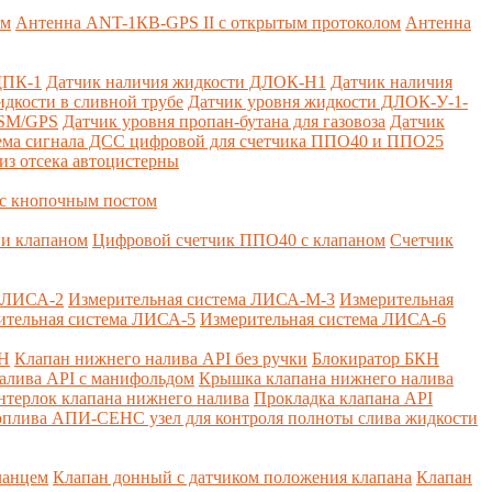
ем
Антенна ANT-1КВ-GPS II с открытым протоколом
Антенна
ДПК-1
Датчик наличия жидкости ДЛОК-Н1
Датчик наличия
дкости в сливной трубе
Датчик уровня жидкости ДЛОК-У-1-
GSM/GPS
Датчик уровня пропан-бутана для газовоза
Датчик
ема сигнала ДСС цифровой для счетчика ППО40 и ППО25
из отсека автоцистерны
с кнопочным постом
и клапаном
Цифровой счетчик ППО40 с клапаном
Счетчик
а ЛИСА-2
Измерительная система ЛИСА-М-3
Измерительная
ительная система ЛИСА-5
Измерительная система ЛИСА-6
КН
Клапан нижнего налива API без ручки
Блокиратор БКН
алива API с манифольдом
Крышка клапана нижнего налива
нтерлок клапана нижнего налива
Прокладка клапана API
оплива
АПИ-СЕНС узел для контроля полноты слива жидкости
ланцем
Клапан донный с датчиком положения клапана
Клапан