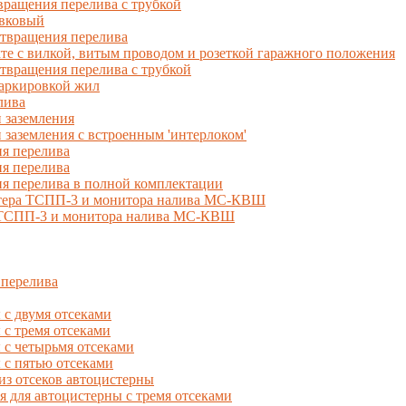
ращения перелива с трубкой
вковый
твращения перелива
 с вилкой, витым проводом и розеткой гаражного положения
вращения перелива с трубкой
маркировкой жил
лива
 заземления
 заземления с встроенным 'интерлоком'
я перелива
я перелива
я перелива в полной комплектации
естера ТСПП-3 и монитора налива МС-КВШ
, ТСПП-3 и монитора налива МС-КВШ
 перелива
с двумя отсеками
 тремя отсеками
с четырьмя отсеками
с пятью отсеками
из отсеков автоцистерны
ля автоцистерны с тремя отсеками