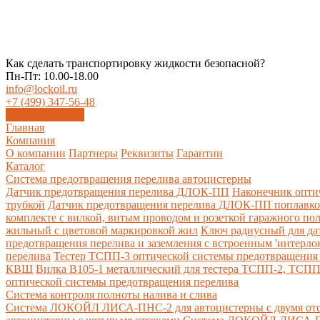
Как сделать транспортировку жидкости безопасной?
Пн-Пт: 10.00-18.00
info@lockoil.ru
+7 (499) 347-56-48
Заказать звонок
Главная
Компания
О компании
Партнеры
Реквизиты
Гарантии
Каталог
Система предотвращения перелива автоцистерны
Датчик предотвращения перелива ДЛОК-ПП
Наконечник опти
трубкой
Датчик предотвращения перелива ДЛОК-ПП поплавк
комплекте с вилкой, витым проводом и розеткой гаражного по
жильный с цветовой маркировкой жил
Ключ радиусный для да
предотвращения перелива и заземления с встроенным 'интерло
перелива
Тестер ТСПП-3 оптической системы предотвращения 
КВШ
Вилка В105-1 металлический для тестера ТСПП-2, ТСП
оптической системы предотвращения перелива
Cистема контроля полноты налива и слива
Система ЛОКОЙЛ ЛИСА-ПНС-2 для автоцистерны с двумя от