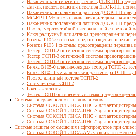
Наконечник оптический датчика ДЛОК-ПП предотв
Датчик предотвращения перелива ДЛОК-ПП попла
Наконечник поплавковый датчика ДЛОК-ПП предо
МС-КВШ Монитор налива автоцистерны в комплекте
Наконечник поплавковый датчика ДЛОК-ПП предот
Провод морозостойкий пяти жильный с цветовой 
Ключ радиусный для датчика предотвращения пере
Розетка Р105-0 системы предотвращения перелива и
Розетка Р105-1 системы предотвращения перелива и
Тестер ТСПП-2 оптической системы предотвращени
Тестер ТСПП-3 оптической системы предотвращени
Тестер ТСПП-3 оптической системы предотвращени
Вилка В105-0 пластиковая для тестера ТСПП-2, т
Вилка В105-1 металлический для тестера ТСПП-2
Провод длинный тестера ТСПП-2
Ящик тестера ТСПП-2
Болт заземления
Тестер ТСПП оптической системы предотвращения
Cистема контроля полноты налива и слива
Система ЛОКОЙЛ ЛИСА-ПНС-2 для автоцистерны 
Система ЛОКОЙЛ ЛИСА-ПНС-3 для автоцистерны с
Система ЛОКОЙЛ ЛИСА-ПНС-4 для автоцистерны 
Система ЛОКОЙЛ ЛИСА-ПНС-5 для автоцистерны 
Система защиты от смешения нефтепродуктов при сливе 
Система ЛОКОЙЛ ЛИСА-AM-3 защита от смешения д