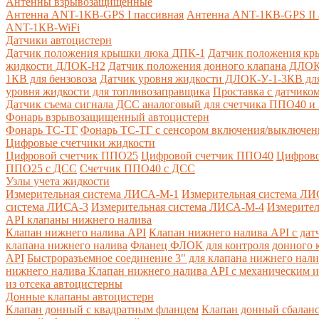
Антенны взрывозащищенные
Антенна ANT-1КВ-GPS I пассивная
Антенна ANT-1КВ-GPS II 
ANT-1КВ-WiFi
Датчики автоцистерн
Датчик положения крышки люка ДПК-1
Датчик положения кр
жидкости ДЛОК-Н2
Датчик положения донного клапана ДЛОК
1КВ для бензовоза
Датчик уровня жидкости ДЛОК-У-1-3КВ для
уровня жидкости для топливозаправщика
Проставка с датчик
Датчик съема сигнала ДСС аналоговый для счетчика ППО40 
Фонарь взрывозащищенный автоцистерн
Фонарь ТС-ТГ
Фонарь ТС-ТГ с сенсором включения/выключен
Цифровые счетчики жидкости
Цифровой счетчик ППО25
Цифровой счетчик ППО40
Цифрово
ППО25 с ДСС
Счетчик ППО40 с ДСС
Узлы учета жидкости
Измерительная система ЛИСА-М-1
Измерительная система ЛИ
система ЛИСА-3
Измерительная система ЛИСА-М-4
Измерител
API клапаны нижнего налива
Клапан нижнего налива API
Клапан нижнего налива API с дат
клапана нижнего налива
Фланец ФЛОК для контроля донного к
API
Быстроразъемное соединение 3" для клапана нижнего нали
нижнего налива
Клапан нижнего налива API с механическим и
из отсека автоцистерны
Донные клапаны автоцистерн
Клапан донный с квадратным фланцем
Клапан донный сбалан