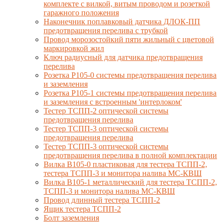
комплекте с вилкой, витым проводом и розеткой
гаражного положения
Наконечник поплавковый датчика ДЛОК-ПП
предотвращения перелива с трубкой
Провод морозостойкий пяти жильный с цветовой
маркировкой жил
Ключ радиусный для датчика предотвращения
перелива
Розетка Р105-0 системы предотвращения перелива
и заземления
Розетка Р105-1 системы предотвращения перелива
и заземления с встроенным 'интерлоком'
Тестер ТСПП-2 оптической системы
предотвращения перелива
Тестер ТСПП-3 оптической системы
предотвращения перелива
Тестер ТСПП-3 оптической системы
предотвращения перелива в полной комплектации
Вилка В105-0 пластиковая для тестера ТСПП-2,
тестера ТСПП-3 и монитора налива МС-КВШ
Вилка В105-1 металлический для тестера ТСПП-2,
ТСПП-3 и монитора налива МС-КВШ
Провод длинный тестера ТСПП-2
Ящик тестера ТСПП-2
Болт заземления