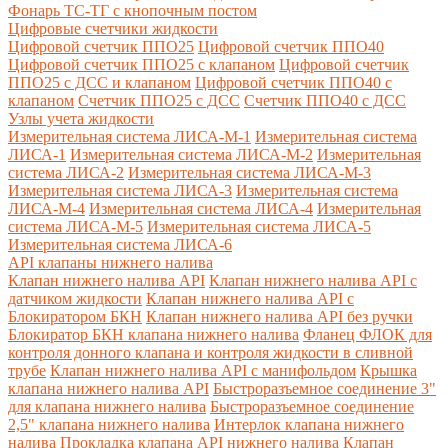
Фонарь ТС-ТГ с кнопочным постом
Цифровые счетчики жидкости
Цифровой счетчик ППО25
Цифровой счетчик ППО40
Цифровой счетчик ППО25 с клапаном
Цифровой счетчик
ППО25 с ДСС и клапаном
Цифровой счетчик ППО40 с
клапаном
Счетчик ППО25 с ДСС
Счетчик ППО40 с ДСС
Узлы учета жидкости
Измерительная система ЛИСА-М-1
Измерительная система
ЛИСА-1
Измерительная система ЛИСА-М-2
Измерительная
система ЛИСА-2
Измерительная система ЛИСА-М-3
Измерительная система ЛИСА-3
Измерительная система
ЛИСА-М-4
Измерительная система ЛИСА-4
Измерительная
система ЛИСА-М-5
Измерительная система ЛИСА-5
Измерительная система ЛИСА-6
API клапаны нижнего налива
Клапан нижнего налива API
Клапан нижнего налива API с
датчиком жидкости
Клапан нижнего налива API с
Блокиратором БКН
Клапан нижнего налива API без ручки
Блокиратор БКН клапана нижнего налива
Фланец ФЛОК для
контроля донного клапана и контроля жидкости в сливной
трубе
Клапан нижнего налива API с манифольдом
Крышка
клапана нижнего налива API
Быстроразъемное соединение 3"
для клапана нижнего налива
Быстроразъемное соединение
2,5" клапана нижнего налива
Интерлок клапана нижнего
налива
Прокладка клапана API нижнего налива
Клапан