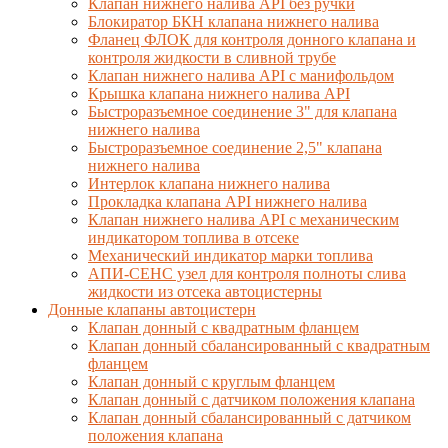
Клапан нижнего налива API без ручки
Блокиратор БКН клапана нижнего налива
Фланец ФЛОК для контроля донного клапана и
контроля жидкости в сливной трубе
Клапан нижнего налива API с манифольдом
Крышка клапана нижнего налива API
Быстроразъемное соединение 3" для клапана
нижнего налива
Быстроразъемное соединение 2,5" клапана
нижнего налива
Интерлок клапана нижнего налива
Прокладка клапана API нижнего налива
Клапан нижнего налива API с механическим
индикатором топлива в отсеке
Механический индикатор марки топлива
АПИ-СЕНС узел для контроля полноты слива
жидкости из отсека автоцистерны
Донные клапаны автоцистерн
Клапан донный с квадратным фланцем
Клапан донный сбалансированный с квадратным
фланцем
Клапан донный с круглым фланцем
Клапан донный с датчиком положения клапана
Клапан донный сбалансированный с датчиком
положения клапана