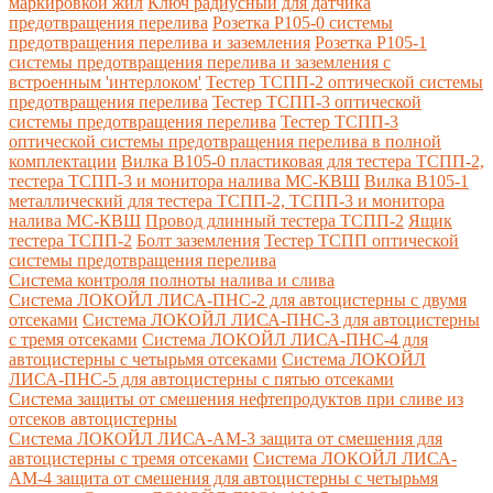
маркировкой жил
Ключ радиусный для датчика
предотвращения перелива
Розетка Р105-0 системы
предотвращения перелива и заземления
Розетка Р105-1
системы предотвращения перелива и заземления с
встроенным 'интерлоком'
Тестер ТСПП-2 оптической системы
предотвращения перелива
Тестер ТСПП-3 оптической
системы предотвращения перелива
Тестер ТСПП-3
оптической системы предотвращения перелива в полной
комплектации
Вилка В105-0 пластиковая для тестера ТСПП-2,
тестера ТСПП-3 и монитора налива МС-КВШ
Вилка В105-1
металлический для тестера ТСПП-2, ТСПП-3 и монитора
налива МС-КВШ
Провод длинный тестера ТСПП-2
Ящик
тестера ТСПП-2
Болт заземления
Тестер ТСПП оптической
системы предотвращения перелива
Cистема контроля полноты налива и слива
Система ЛОКОЙЛ ЛИСА-ПНС-2 для автоцистерны с двумя
отсеками
Система ЛОКОЙЛ ЛИСА-ПНС-3 для автоцистерны
с тремя отсеками
Система ЛОКОЙЛ ЛИСА-ПНС-4 для
автоцистерны с четырьмя отсеками
Система ЛОКОЙЛ
ЛИСА-ПНС-5 для автоцистерны с пятью отсеками
Система защиты от смешения нефтепродуктов при сливе из
отсеков автоцистерны
Система ЛОКОЙЛ ЛИСА-AM-3 защита от смешения для
автоцистерны с тремя отсеками
Система ЛОКОЙЛ ЛИСА-
AM-4 защита от смешения для автоцистерны с четырьмя