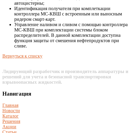
автоцистерны;
Идентификация получателя при комплеткации
контроллера МС-КВШ с встроенным или выносным
ридером смарт-карт.
Управление наливом и сливом с помощью контроллера
МС-КВШ при комплектации системы блоком
распределителей. В данной комплектации доступна
функция защиты от смешения нефтепродуктов при
сливе.
Вернуться к списку
Лидирующий разработчик и производитель аппаратуры и
решений для учета и безопасной транспортировки
взрывоопасных жидкостей.
Навигация
Главная
Новости
Каталог
Решения
Акции
Статьи