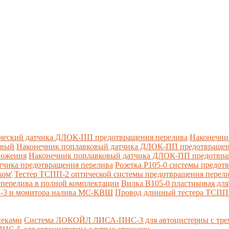
ческий датчика ДЛОК-ПП предотвращения перелива
Наконечни
овый
Наконечник поплавковый датчика ДЛОК-ПП предотвращен
ложения
Наконечник поплавковый датчика ДЛОК-ПП предотвращ
тчика предотвращения перелива
Розетка Р105-0 системы предот
ком'
Тестер ТСПП-2 оптической системы предотвращения перел
перелива в полной комплектации
Вилка В105-0 пластиковая дл
П-3 и монитора налива МС-КВШ
Провод длинный тестера ТСПП
секами
Система ЛОКОЙЛ ЛИСА-ПНС-3 для автоцистерны с трем