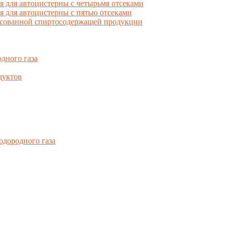
для автоцистерны с четырьмя отсеками
для автоцистерны с пятью отсеками
фасованной спиртосодержащей продукции
дного газа
дуктов
одородного газа