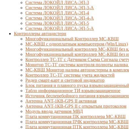
Система ЛОКОЙЛ ЛИСА-ЭП-3
Система ЛОКОЙЛ ЛИСА-ЭП-3-А
Система ЛОКОЙЛ ЛИСА-ЭП-4
Система ЛОКОЙЛ ЛИСА-ЭП-4-А
Система ЛОКОЙЛ ЛИСА-ЭП-5
Система ЛОКОЙЛ ЛИСА-ЭП-5-А
Контроллеры автоцистерн
Многофункциональный Контроллер МС-КВШ
МС-КВШ с одноплатным компьютером (Win/Linux)
Многофункциональный контроллер МС-КВШ без к
Многофункциональный контроллер МС-КВШ без ин
Контроллер ТС-ТГ с Датчиком Съема Сигнала сче
Монитор ТС-ТГ системы контроля полноты налива 
МС-КВШ Монитор налива автоцистерны в комплекте
Контроллер ТС-ТГ системы учета жидкостей
Ридер смарт-карт и световой индикатор
Блок питания и плавного пуска взрывозащищенны
Табло информационное ТИ взрывозащищенное
Источник бесперебойного питания взрывозащищен
Антенна ANT-1КВ-GPS II активная
Антенна ANT-1КВ-GPS II с открытым протоколом
Модуль ввода датчиков МВД
Плата коммутационная ПК контроллера МС-КВШ
Плата коммутационная ПЧК контроллера МС-КВШ
Плата коммутационная ПТК контроллера МС-КВШ