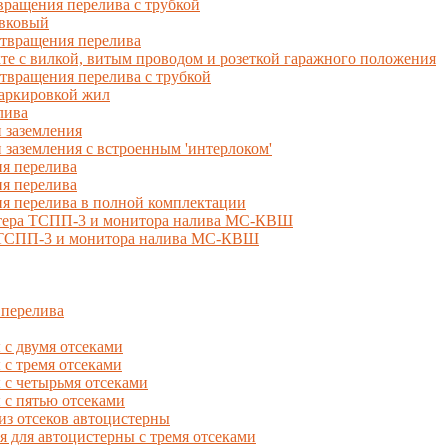
ращения перелива с трубкой
вковый
твращения перелива
 с вилкой, витым проводом и розеткой гаражного положения
вращения перелива с трубкой
маркировкой жил
лива
 заземления
 заземления с встроенным 'интерлоком'
я перелива
я перелива
я перелива в полной комплектации
естера ТСПП-3 и монитора налива МС-КВШ
, ТСПП-3 и монитора налива МС-КВШ
 перелива
с двумя отсеками
 тремя отсеками
с четырьмя отсеками
с пятью отсеками
из отсеков автоцистерны
ля автоцистерны с тремя отсеками