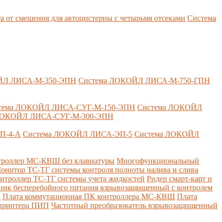
т смешения для автоцистерны с четырьмя отсеками
Система
ЙЛ ЛИСА-М-350-ЭПН
Система ЛОКОЙЛ ЛИСА-М-750-ГПН
тема ЛОКОЙЛ ЛИСА-СУГ-М-150-ЭПН
Система ЛОКОЙЛ
ЛОКОЙЛ ЛИСА-СУГ-М-300-ЭПН
П-4-А
Система ЛОКОЙЛ ЛИСА-ЭП-5
Система ЛОКОЙЛ
роллер МС-КВШ без клавиатуры
Многофункциональный
онитор ТС-ТГ системы контроля полноты налива и слива
нтроллер ТС-ТГ системы учета жидкостей
Ридер смарт-карт и
ник бесперебойного питания взрывозащищенный с контролем
Д
Плата коммутационная ПК контроллера МС-КВШ
Плата
 принтера ПИП
Частотный преобразователь взрывозащищенный