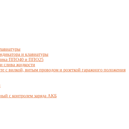
лавиатуры
дикатора и клавиатуры
тчика ППО40 и ППО25
и слива жидкости
 с вилкой, витым проводом и розеткой гаражного положения
й
ный с контролем заряда АКБ