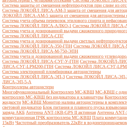
автоцистерны с четырьмя отсеками
Система ЛОКОЙЛ ЛИСА-ПНС
Система защиты от смешения нефтепродуктов при сливе из от
Система ЛОКОЙЛ ЛИСА-AM-3 защита от смешения для автоцис
ЛОКОЙЛ ЛИСА-AM-5 защита от смешения для автоцистерны с
Система учета объема перевозок этилового спирта и нефасов
Система ЛОКОЙЛ ЛИСА-AЛКО-1
Система ЛОКОЙЛ ЛИСА-
Система учета и дозированной выдачи сжиженного природного
Система ЛОКОЙЛ ЛИСА-СПГ
Система учета и дозированной выдачи светлых нефтепродукто
Система ЛОКОЙЛ ЛИСА-350-ГПН
Система ЛОКОЙЛ ЛИСА-
Система ЛОКОЙЛ ЛИСА-М-750-ЭПН
Система учета и дозированной выдачи сжиженного углеводоро
Система ЛОКОЙЛ ЛИСА-СУГ-У-ГПН
Система ЛОКОЙЛ-ЛИ
ЛИСА-СУГ-LPM200-ГПН
Система ЛОКОЙЛ ЛИСА-СУГ-LPM
Система электронной пломбировки автоцистерны
Система ЛОКОЙЛ ЛИСА-ЭП-3
Система ЛОКОЙЛ ЛИСА-ЭП-
ЛИСА-ЭП-5-А
Контроллеры автоцистерн
Многофункциональный Контроллер МС-КВШ
МС-КВШ с одно
контроллер МС-КВШ без индикатора и клавиатуры
Контролле
жидкости
МС-КВШ Монитор налива автоцистерны в комплекте 
световой индикатор
Блок питания и плавного пуска взрывоз
заряда АКБ
Антенна ANT-1КВ-GPS II активная
Антенна ANT-1
коммутационная ПЧК контроллера МС-КВШ
Плата коммутац
15кВт
Частотный преобразователь 22кВт в водонепроницаемом