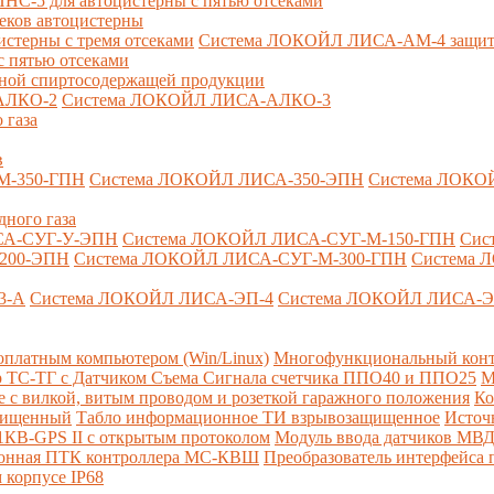
-5 для автоцистерны с пятью отсеками
секов автоцистерны
терны с тремя отсеками
Система ЛОКОЙЛ ЛИСА-AM-4 защита о
 пятью отсеками
анной спиртосодержащей продукции
АЛКО-2
Система ЛОКОЙЛ ЛИСА-АЛКО-3
 газа
в
М-350-ГПН
Система ЛОКОЙЛ ЛИСА-350-ЭПН
Система ЛОКО
дного газа
СА-СУГ-У-ЭПН
Система ЛОКОЙЛ ЛИСА-СУГ-М-150-ГПН
Сис
200-ЭПН
Система ЛОКОЙЛ ЛИСА-СУГ-М-300-ГПН
Система 
3-А
Система ЛОКОЙЛ ЛИСА-ЭП-4
Система ЛОКОЙЛ ЛИСА-Э
платным компьютером (Win/Linux)
Многофункциональный конт
р ТС-ТГ с Датчиком Съема Сигнала счетчика ППО40 и ППО25
М
с вилкой, витым проводом и розеткой гаражного положения
Ко
ащищенный
Табло информационное ТИ взрывозащищенное
Источ
КВ-GPS II с открытым протоколом
Модуль ввода датчиков МВ
ионная ПТК контроллера МС-КВШ
Преобразователь интерфейса
 корпусе IP68