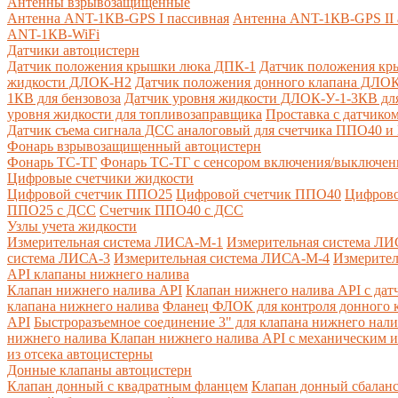
Антенны взрывозащищенные
Антенна ANT-1КВ-GPS I пассивная
Антенна ANT-1КВ-GPS II 
ANT-1КВ-WiFi
Датчики автоцистерн
Датчик положения крышки люка ДПК-1
Датчик положения кр
жидкости ДЛОК-Н2
Датчик положения донного клапана ДЛОК
1КВ для бензовоза
Датчик уровня жидкости ДЛОК-У-1-3КВ для
уровня жидкости для топливозаправщика
Проставка с датчик
Датчик съема сигнала ДСС аналоговый для счетчика ППО40 
Фонарь взрывозащищенный автоцистерн
Фонарь ТС-ТГ
Фонарь ТС-ТГ с сенсором включения/выключен
Цифровые счетчики жидкости
Цифровой счетчик ППО25
Цифровой счетчик ППО40
Цифрово
ППО25 с ДСС
Счетчик ППО40 с ДСС
Узлы учета жидкости
Измерительная система ЛИСА-М-1
Измерительная система ЛИ
система ЛИСА-3
Измерительная система ЛИСА-М-4
Измерител
API клапаны нижнего налива
Клапан нижнего налива API
Клапан нижнего налива API с дат
клапана нижнего налива
Фланец ФЛОК для контроля донного к
API
Быстроразъемное соединение 3" для клапана нижнего нали
нижнего налива
Клапан нижнего налива API с механическим и
из отсека автоцистерны
Донные клапаны автоцистерн
Клапан донный с квадратным фланцем
Клапан донный сбалан