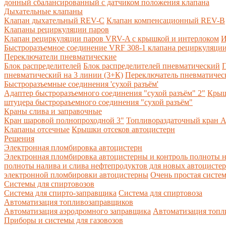
донный сбалансированный с датчиком положения клапана
Дыхательные клапаны
Клапан дыхательный REV-C
Клапан компенсационный REV-B
Клапаны рециркуляции паров
Клапан рециркуляции паров VRV-A с крышкой и интерлоком
И
Быстроразъемное соединение VRF 308-1 клапана рециркуляции
Переключатели пневматические
Блок распределителей
Блок распределителей пневматический
П
пневматический на 3 линии (3+К)
Переключатель пневматическ
Быстроразъемные соединения 'сухой разъём'
Адаптер быстроразъемного соединения "сухой разъём" 2"
Крыш
штуцера быстрораъемного соединения "сухой разъём"
Краны слива и заправочные
Кран шаровой полнопроходной 3"
Топливораздаточный кран A
Клапаны отсечные
Крышки отсеков автоцистерн
Решения
Электронная пломбировка автоцистерн
Электронная пломбировка автоцистерны и контроль полноты н
полноты налива и слива нефтепродуктов для новых автоцисте
электронной пломбировки автоцистерны
Очень простая систе
Системы для спиртовозов
Система для спирто-заправщика
Система для спиртовоза
Автоматизация топливозаправщиков
Автоматизация аэродромного заправщика
Автоматизация топли
Приборы и системы для газовозов