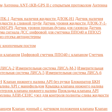
ем
Антенна ANT-1КВ-GPS II с открытым протоколом
Антенна
ДПК-1
Датчик наличия жидкости ДЛОК-Н1
Датчик наличия
дкости в сливной трубе
Датчик уровня жидкости ДЛОК-У-1-
GSM/GPS
Датчик уровня пропан-бутана для газовоза
Датчик
ема сигнала ДСС цифровой для счетчика ППО40 и ППО25
из отсека автоцистерны
с кнопочным постом
и клапаном
Цифровой счетчик ППО40 с клапаном
Счетчик
а ЛИСА-2
Измерительная система ЛИСА-М-3
Измерительная
ительная система ЛИСА-5
Измерительная система ЛИСА-6
КН
Клапан нижнего налива API без ручки
Блокиратор БКН
алива API с манифольдом
Крышка клапана нижнего налива
нтерлок клапана нижнего налива
Прокладка клапана API
оплива
АПИ-СЕНС узел для контроля полноты слива жидкости
ланцем
Клапан донный с датчиком положения клапана
Клапан