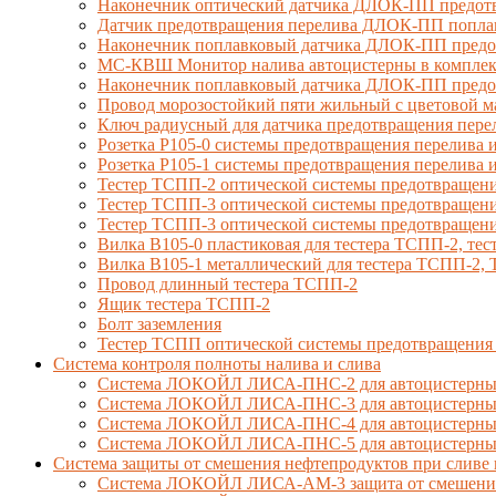
Наконечник оптический датчика ДЛОК-ПП предотв
Датчик предотвращения перелива ДЛОК-ПП попла
Наконечник поплавковый датчика ДЛОК-ПП предо
МС-КВШ Монитор налива автоцистерны в комплекте
Наконечник поплавковый датчика ДЛОК-ПП предот
Провод морозостойкий пяти жильный с цветовой 
Ключ радиусный для датчика предотвращения пере
Розетка Р105-0 системы предотвращения перелива и
Розетка Р105-1 системы предотвращения перелива и
Тестер ТСПП-2 оптической системы предотвращени
Тестер ТСПП-3 оптической системы предотвращени
Тестер ТСПП-3 оптической системы предотвращени
Вилка В105-0 пластиковая для тестера ТСПП-2, т
Вилка В105-1 металлический для тестера ТСПП-2
Провод длинный тестера ТСПП-2
Ящик тестера ТСПП-2
Болт заземления
Тестер ТСПП оптической системы предотвращения
Cистема контроля полноты налива и слива
Система ЛОКОЙЛ ЛИСА-ПНС-2 для автоцистерны 
Система ЛОКОЙЛ ЛИСА-ПНС-3 для автоцистерны с
Система ЛОКОЙЛ ЛИСА-ПНС-4 для автоцистерны 
Система ЛОКОЙЛ ЛИСА-ПНС-5 для автоцистерны 
Система защиты от смешения нефтепродуктов при сливе 
Система ЛОКОЙЛ ЛИСА-AM-3 защита от смешения д