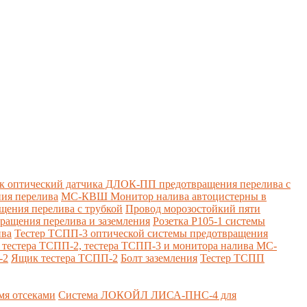
к оптический датчика ДЛОК-ПП предотвращения перелива с
ия перелива
МС-КВШ Монитор налива автоцистерны в
ения перелива с трубкой
Провод морозостойкий пяти
вращения перелива и заземления
Розетка Р105-1 системы
ива
Тестер ТСПП-3 оптической системы предотвращения
я тестера ТСПП-2, тестера ТСПП-3 и монитора налива МС-
-2
Ящик тестера ТСПП-2
Болт заземления
Тестер ТСПП
я отсеками
Система ЛОКОЙЛ ЛИСА-ПНС-4 для