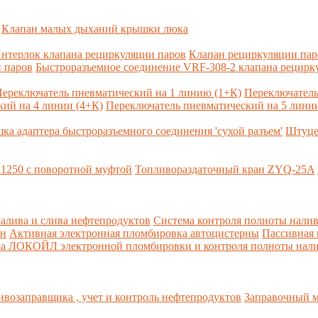
Клапан малых дыханий крышки люка
нтерлок клапана рециркуляции паров
Клапан рециркуляции па
 паров
Быстроразъемное соединение VRF-308-2 клапана рецирк
ереключатель пневматический на 1 линию (1+К)
Переключатель
ий на 4 линии (4+К)
Переключатель пневматический на 5 линии
ка адаптера быстроразъемного соединения 'сухой разъем'
Штуце
1250 с поворотной муфтой
Топливораздаточный кран ZYQ-25A
алива и слива нефтепродуктов
Система контроля полноты налив
рн
Активная электронная пломбировка автоцистерны
Пассивная
ма ЛОКОЙЛ электронной пломбировки и контроля полноты нали
возаправщика , учет и контроль нефтепродуктов
Заправочный м