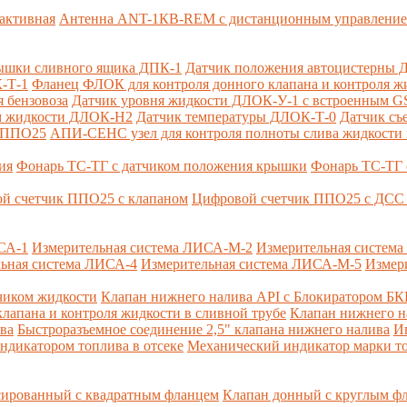
активная
Антенна ANT-1КВ-REM c дистанционным управлени
ышки сливного ящика ДПК-1
Датчик положения автоцистерны 
-Т-1
Фланец ФЛОК для контроля донного клапана и контроля жи
 бензовоза
Датчик уровня жидкости ДЛОК-У-1 с встроенным 
ом жидкости ДЛОК-Н2
Датчик температуры ДЛОК-Т-0
Датчик съ
и ППО25
АПИ-СЕНС узел для контроля полноты слива жидкости 
ия
Фонарь ТС-ТГ с датчиком положения крышки
Фонарь ТС-ТГ 
й счетчик ППО25 с клапаном
Цифровой счетчик ППО25 с ДСС 
СА-1
Измерительная система ЛИСА-М-2
Измерительная систем
ьная система ЛИСА-4
Измерительная система ЛИСА-М-5
Измер
чиком жидкости
Клапан нижнего налива API с Блокиратором Б
лапана и контроля жидкости в сливной трубе
Клапан нижнего н
ва
Быстроразъемное соединение 2,5" клапана нижнего налива
И
ндикатором топлива в отсеке
Механический индикатор марки т
сированный с квадратным фланцем
Клапан донный с круглым ф