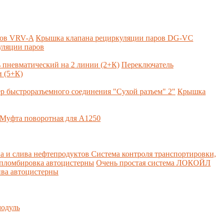
ров VRV-A
Крышка клапана рециркуляции паров DG-VC
уляции паров
 пневматический на 2 линии (2+К)
Переключатель
 (5+К)
р быстроразъемного соединения "Сухой разъем" 2"
Крышка
Муфта поворотная для А1250
а и слива нефтепродуктов
Система контроля транспортировки,
 пломбировка автоцистерны
Очень простая система ЛОКОЙЛ
ва автоцистерны
одуль