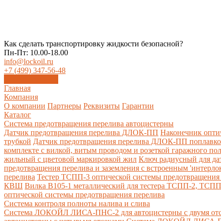
Как сделать транспортировку жидкости безопасной?
Пн-Пт: 10.00-18.00
info@lockoil.ru
+7 (499) 347-56-48
Заказать звонок
Главная
Компания
О компании
Партнеры
Реквизиты
Гарантии
Каталог
Система предотвращения перелива автоцистерны
Датчик предотвращения перелива ДЛОК-ПП
Наконечник опти
трубкой
Датчик предотвращения перелива ДЛОК-ПП поплавк
комплекте с вилкой, витым проводом и розеткой гаражного по
жильный с цветовой маркировкой жил
Ключ радиусный для да
предотвращения перелива и заземления с встроенным 'интерло
перелива
Тестер ТСПП-3 оптической системы предотвращения 
КВШ
Вилка В105-1 металлический для тестера ТСПП-2, ТСП
оптической системы предотвращения перелива
Cистема контроля полноты налива и слива
Система ЛОКОЙЛ ЛИСА-ПНС-2 для автоцистерны с двумя от