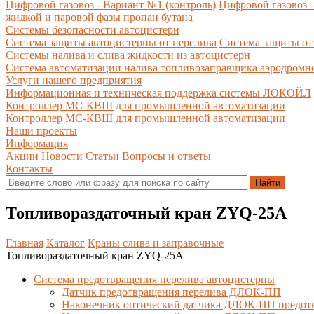
Цифровой газовоз - Вариант №1 (контроль)
Цифровой газовоз -
жидкой и паровой фазы пропан бутана
Системы безопасности автоцистерн
Система защиты автоцистерны от перелива
Система защиты от
Системы налива и слива жидкости из автоцистерн
Система автоматизации налива топливозаправщика аэродромн
Услуги нашего предприятия
Информационная и техническая поддержка системы ЛОКОЙЛ
Контроллер МС-КВШ для промышленной автоматизации
Контроллер МС-КВШ для промышленной автоматизации
Наши проекты
Информация
Акции
Новости
Статьи
Вопросы и ответы
Контакты
Топливораздаточный кран ZYQ-25A
Главная
Каталог
Краны слива и заправочные
Топливораздаточный кран ZYQ-25A
Система предотвращения перелива автоцистерны
Датчик предотвращения перелива ДЛОК-ПП
Наконечник оптический датчика ДЛОК-ПП предот