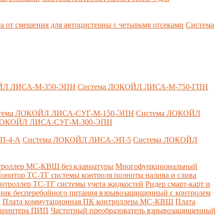
т смешения для автоцистерны с четырьмя отсеками
Система
ЙЛ ЛИСА-М-350-ЭПН
Система ЛОКОЙЛ ЛИСА-М-750-ГПН
тема ЛОКОЙЛ ЛИСА-СУГ-М-150-ЭПН
Система ЛОКОЙЛ
ЛОКОЙЛ ЛИСА-СУГ-М-300-ЭПН
П-4-А
Система ЛОКОЙЛ ЛИСА-ЭП-5
Система ЛОКОЙЛ
роллер МС-КВШ без клавиатуры
Многофункциональный
онитор ТС-ТГ системы контроля полноты налива и слива
нтроллер ТС-ТГ системы учета жидкостей
Ридер смарт-карт и
ник бесперебойного питания взрывозащищенный с контролем
Д
Плата коммутационная ПК контроллера МС-КВШ
Плата
 принтера ПИП
Частотный преобразователь взрывозащищенный