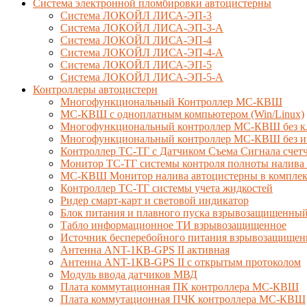
Система электронной пломбировки автоцистерны
Система ЛОКОЙЛ ЛИСА-ЭП-3
Система ЛОКОЙЛ ЛИСА-ЭП-3-А
Система ЛОКОЙЛ ЛИСА-ЭП-4
Система ЛОКОЙЛ ЛИСА-ЭП-4-А
Система ЛОКОЙЛ ЛИСА-ЭП-5
Система ЛОКОЙЛ ЛИСА-ЭП-5-А
Контроллеры автоцистерн
Многофункциональный Контроллер МС-КВШ
МС-КВШ с одноплатным компьютером (Win/Linux)
Многофункциональный контроллер МС-КВШ без к
Многофункциональный контроллер МС-КВШ без ин
Контроллер ТС-ТГ с Датчиком Съема Сигнала сче
Монитор ТС-ТГ системы контроля полноты налива 
МС-КВШ Монитор налива автоцистерны в комплекте
Контроллер ТС-ТГ системы учета жидкостей
Ридер смарт-карт и световой индикатор
Блок питания и плавного пуска взрывозащищенны
Табло информационное ТИ взрывозащищенное
Источник бесперебойного питания взрывозащищен
Антенна ANT-1КВ-GPS II активная
Антенна ANT-1КВ-GPS II с открытым протоколом
Модуль ввода датчиков МВД
Плата коммутационная ПК контроллера МС-КВШ
Плата коммутационная ПЧК контроллера МС-КВШ