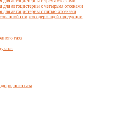
ля автоцистерны с тремя отсеками
для автоцистерны с четырьмя отсеками
для автоцистерны с пятью отсеками
фасованной спиртосодержащей продукции
дного газа
дуктов
одородного газа