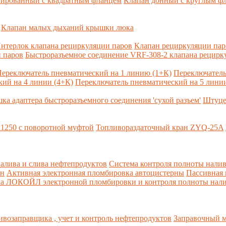
сированный с квадратным фланцем
Клапан донный с круглым ф
Клапан малых дыханий крышки люка
нтерлок клапана рециркуляции паров
Клапан рециркуляции па
 паров
Быстроразъемное соединение VRF-308-2 клапана рецирк
ереключатель пневматический на 1 линию (1+К)
Переключатель
ий на 4 линии (4+К)
Переключатель пневматический на 5 линии
ка адаптера быстроразъемного соединения 'сухой разъем'
Штуце
1250 с поворотной муфтой
Топливораздаточный кран ZYQ-25A
алива и слива нефтепродуктов
Система контроля полноты налив
рн
Активная электронная пломбировка автоцистерны
Пассивная
ма ЛОКОЙЛ электронной пломбировки и контроля полноты нали
возаправщика , учет и контроль нефтепродуктов
Заправочный м