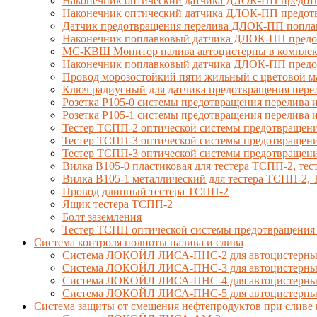
Наконечник оптический датчика ДЛОК-ПП предот
Наконечник оптический датчика ДЛОК-ПП предотв
Датчик предотвращения перелива ДЛОК-ПП попла
Наконечник поплавковый датчика ДЛОК-ПП предо
МС-КВШ Монитор налива автоцистерны в комплекте
Наконечник поплавковый датчика ДЛОК-ПП предот
Провод морозостойкий пяти жильный с цветовой 
Ключ радиусный для датчика предотвращения пере
Розетка Р105-0 системы предотвращения перелива и
Розетка Р105-1 системы предотвращения перелива и
Тестер ТСПП-2 оптической системы предотвращени
Тестер ТСПП-3 оптической системы предотвращени
Тестер ТСПП-3 оптической системы предотвращени
Вилка В105-0 пластиковая для тестера ТСПП-2, т
Вилка В105-1 металлический для тестера ТСПП-2
Провод длинный тестера ТСПП-2
Ящик тестера ТСПП-2
Болт заземления
Тестер ТСПП оптической системы предотвращения
Cистема контроля полноты налива и слива
Система ЛОКОЙЛ ЛИСА-ПНС-2 для автоцистерны 
Система ЛОКОЙЛ ЛИСА-ПНС-3 для автоцистерны с
Система ЛОКОЙЛ ЛИСА-ПНС-4 для автоцистерны 
Система ЛОКОЙЛ ЛИСА-ПНС-5 для автоцистерны 
Система защиты от смешения нефтепродуктов при сливе 