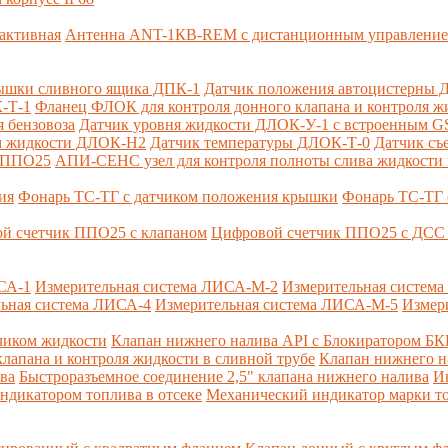
активная
Антенна ANT-1КВ-REM c дистанционным управлени
ышки сливного ящика ДПК-1
Датчик положения автоцистерны 
-Т-1
Фланец ФЛОК для контроля донного клапана и контроля жи
 бензовоза
Датчик уровня жидкости ДЛОК-У-1 с встроенным 
ом жидкости ДЛОК-Н2
Датчик температуры ДЛОК-Т-0
Датчик съ
и ППО25
АПИ-СЕНС узел для контроля полноты слива жидкости 
ия
Фонарь ТС-ТГ с датчиком положения крышки
Фонарь ТС-ТГ 
й счетчик ППО25 с клапаном
Цифровой счетчик ППО25 с ДСС 
СА-1
Измерительная система ЛИСА-М-2
Измерительная систем
ьная система ЛИСА-4
Измерительная система ЛИСА-М-5
Измер
чиком жидкости
Клапан нижнего налива API с Блокиратором Б
лапана и контроля жидкости в сливной трубе
Клапан нижнего н
ва
Быстроразъемное соединение 2,5" клапана нижнего налива
И
ндикатором топлива в отсеке
Механический индикатор марки т