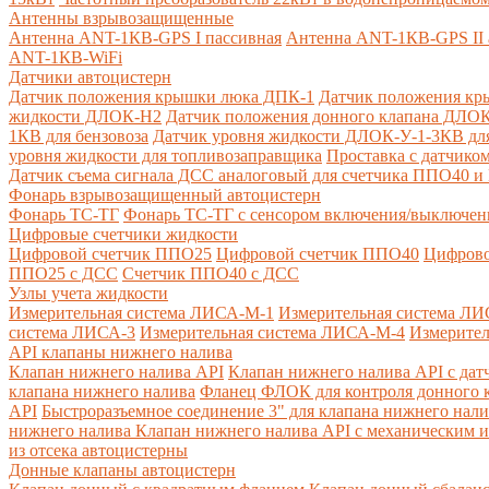
Антенны взрывозащищенные
Антенна ANT-1КВ-GPS I пассивная
Антенна ANT-1КВ-GPS II 
ANT-1КВ-WiFi
Датчики автоцистерн
Датчик положения крышки люка ДПК-1
Датчик положения кр
жидкости ДЛОК-Н2
Датчик положения донного клапана ДЛОК
1КВ для бензовоза
Датчик уровня жидкости ДЛОК-У-1-3КВ для
уровня жидкости для топливозаправщика
Проставка с датчик
Датчик съема сигнала ДСС аналоговый для счетчика ППО40 
Фонарь взрывозащищенный автоцистерн
Фонарь ТС-ТГ
Фонарь ТС-ТГ с сенсором включения/выключен
Цифровые счетчики жидкости
Цифровой счетчик ППО25
Цифровой счетчик ППО40
Цифрово
ППО25 с ДСС
Счетчик ППО40 с ДСС
Узлы учета жидкости
Измерительная система ЛИСА-М-1
Измерительная система ЛИ
система ЛИСА-3
Измерительная система ЛИСА-М-4
Измерител
API клапаны нижнего налива
Клапан нижнего налива API
Клапан нижнего налива API с дат
клапана нижнего налива
Фланец ФЛОК для контроля донного к
API
Быстроразъемное соединение 3" для клапана нижнего нали
нижнего налива
Клапан нижнего налива API с механическим и
из отсека автоцистерны
Донные клапаны автоцистерн