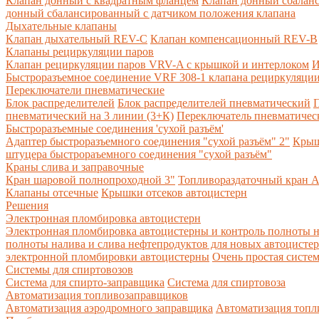
Клапан донный с квадратным фланцем
Клапан донный сбалан
донный сбалансированный с датчиком положения клапана
Дыхательные клапаны
Клапан дыхательный REV-C
Клапан компенсационный REV-B
Клапаны рециркуляции паров
Клапан рециркуляции паров VRV-A с крышкой и интерлоком
И
Быстроразъемное соединение VRF 308-1 клапана рециркуляции
Переключатели пневматические
Блок распределителей
Блок распределителей пневматический
П
пневматический на 3 линии (3+К)
Переключатель пневматическ
Быстроразъемные соединения 'сухой разъём'
Адаптер быстроразъемного соединения "сухой разъём" 2"
Крыш
штуцера быстрораъемного соединения "сухой разъём"
Краны слива и заправочные
Кран шаровой полнопроходной 3"
Топливораздаточный кран A
Клапаны отсечные
Крышки отсеков автоцистерн
Решения
Электронная пломбировка автоцистерн
Электронная пломбировка автоцистерны и контроль полноты н
полноты налива и слива нефтепродуктов для новых автоцисте
электронной пломбировки автоцистерны
Очень простая систе
Системы для спиртовозов
Система для спирто-заправщика
Система для спиртовоза
Автоматизация топливозаправщиков
Автоматизация аэродромного заправщика
Автоматизация топли