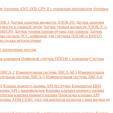
ем
Антенна ANT-1КВ-GPS II с открытым протоколом
Антенна
ДПК-1
Датчик наличия жидкости ДЛОК-Н1
Датчик наличия
дкости в сливной трубе
Датчик уровня жидкости ДЛОК-У-1-
GSM/GPS
Датчик уровня пропан-бутана для газовоза
Датчик
ема сигнала ДСС цифровой для счетчика ППО40 и ППО25
из отсека автоцистерны
с кнопочным постом
и клапаном
Цифровой счетчик ППО40 с клапаном
Счетчик
а ЛИСА-2
Измерительная система ЛИСА-М-3
Измерительная
ительная система ЛИСА-5
Измерительная система ЛИСА-6
КН
Клапан нижнего налива API без ручки
Блокиратор БКН
алива API с манифольдом
Крышка клапана нижнего налива
нтерлок клапана нижнего налива
Прокладка клапана API
оплива
АПИ-СЕНС узел для контроля полноты слива жидкости