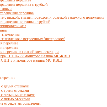
вращения перелива
ращения перелива с трубкой
вковый
твращения перелива
 с вилкой, витым проводом и розеткой гаражного положения
вращения перелива с трубкой
маркировкой жил
лива
 заземления
 заземления с встроенным 'интерлоком'
я перелива
я перелива
я перелива в полной комплектации
естера ТСПП-3 и монитора налива МС-КВШ
, ТСПП-3 и монитора налива МС-КВШ
 перелива
с двумя отсеками
 тремя отсеками
с четырьмя отсеками
с пятью отсеками
из отсеков автоцистерны