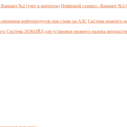
 Вариант №2 (учет и контроль)
Цифровой газовоз - Вариант №3 (
 смешения нефтепродутов при сливе на АЗС
Система нижнего н
ого
Система ЛОКОЙЛ для установки нижнего налива автоцист
н