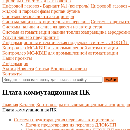
Приборы и системы для газовозов
Цифровой газовоз - Вариант №1 (контроль)
Цифровой газовоз -
жидкой и паровой фазы пропан бутана
Системы безопасности автоцистерн
Система защиты автоцистерны от перелива
Система защиты от
Системы налива и слива жидкости из автоцистерн
Система автоматизации налива топливозаправщика аэродромн
Услуги нашего предприятия
Информационная и техническая поддержка системы ЛОКОЙЛ
Контроллер МС-КВШ для промышленной автоматизации
Контроллер МС-КВШ для промышленной автоматизации
Наши проекты
Информация
Акции
Новости
Статьи
Вопросы и ответы
Контакты
Плата коммутационная ПК
Главная
Каталог
Контроллеры взрывозащищенные автоцистер
Плата коммутационная ПК
Система предотвращения перелива автоцистерны
Датчик предотвращения перелива ДЛОК-ПП