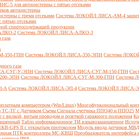
-5 для автоцистерны с пятью отсеками
секов автоцистерны
терны с тремя отсеками
Система ЛОКОЙЛ ЛИСА-AM-4 защита о
 пятью отсеками
анной спиртосодержащей продукции
АЛКО-2
Система ЛОКОЙЛ ЛИСА-АЛКО-3
 газа
в
М-350-ГПН
Система ЛОКОЙЛ ЛИСА-350-ЭПН
Система ЛОКО
дного газа
СА-СУГ-У-ЭПН
Система ЛОКОЙЛ ЛИСА-СУГ-М-150-ГПН
Сис
200-ЭПН
Система ЛОКОЙЛ ЛИСА-СУГ-М-300-ГПН
Система 
3-А
Система ЛОКОЙЛ ЛИСА-ЭП-4
Система ЛОКОЙЛ ЛИСА-Э
платным компьютером (Win/Linux)
Многофункциональный конт
р ТС-ТГ с Датчиком Съема Сигнала счетчика ППО40 и ППО25
М
с вилкой, витым проводом и розеткой гаражного положения
Ко
ащищенный
Табло информационное ТИ взрывозащищенное
Источ
КВ-GPS II с открытым протоколом
Модуль ввода датчиков МВ
ионная ПТК контроллера МС-КВШ
Преобразователь интерфейса
 корпусе IP68