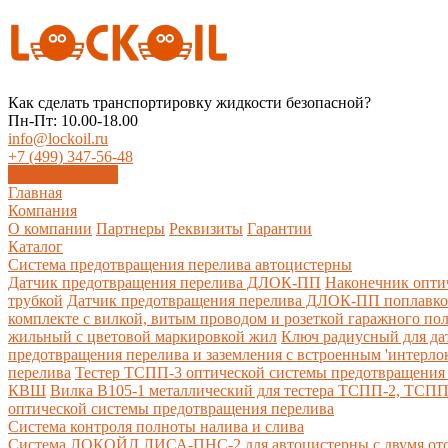
Как сделать транспортировку жидкости безопасной?
Пн-Пт: 10.00-18.00
info@lockoil.ru
+7 (499) 347-56-48
Заказать звонок
Главная
Компания
О компании
Партнеры
Реквизиты
Гарантии
Каталог
Система предотвращения перелива автоцистерны
Датчик предотвращения перелива ДЛОК-ПП
Наконечник опти
трубкой
Датчик предотвращения перелива ДЛОК-ПП поплавк
комплекте с вилкой, витым проводом и розеткой гаражного по
жильный с цветовой маркировкой жил
Ключ радиусный для да
предотвращения перелива и заземления с встроенным 'интерло
перелива
Тестер ТСПП-3 оптической системы предотвращения 
КВШ
Вилка В105-1 металлический для тестера ТСПП-2, ТСП
оптической системы предотвращения перелива
Cистема контроля полноты налива и слива
Система ЛОКОЙЛ ЛИСА-ПНС-2 для автоцистерны с двумя от