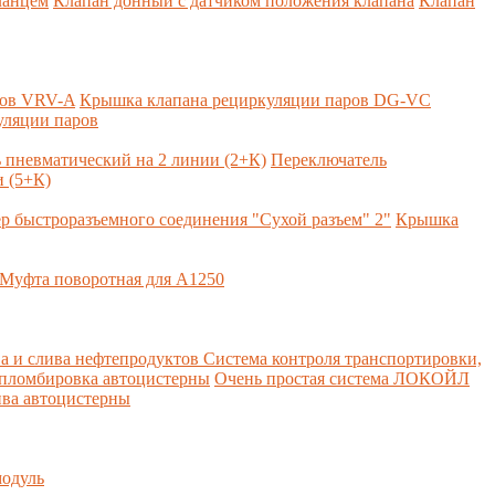
ланцем
Клапан донный с датчиком положения клапана
Клапан
ров VRV-A
Крышка клапана рециркуляции паров DG-VC
уляции паров
 пневматический на 2 линии (2+К)
Переключатель
 (5+К)
р быстроразъемного соединения "Сухой разъем" 2"
Крышка
Муфта поворотная для А1250
а и слива нефтепродуктов
Система контроля транспортировки,
 пломбировка автоцистерны
Очень простая система ЛОКОЙЛ
ва автоцистерны
одуль