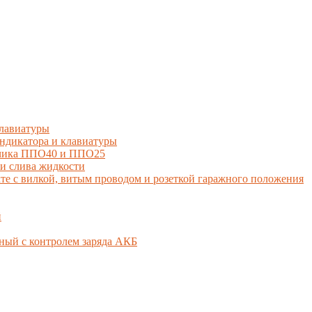
лавиатуры
дикатора и клавиатуры
тчика ППО40 и ППО25
и слива жидкости
 с вилкой, витым проводом и розеткой гаражного положения
й
ный с контролем заряда АКБ