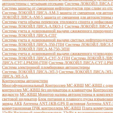
автоцистерны с четырьмя отсеками
Система ЛОКОЙЛ ЛИСА-ПНС
Система защиты от смешения нефтепродуктов при сливе из от
Система ЛОКОЙЛ ЛИСА-AM-3 защита от смешения для автоцис
ЛОКОЙЛ ЛИСА-AM-5 защита от смешения для автоцистерны с
Система учета объема перевозок этилового спирта и нефасов
Система ЛОКОЙЛ ЛИСА-AЛКО-1
Система ЛОКОЙЛ ЛИСА-
Система учета и дозированной выдачи сжиженного природного
Система ЛОКОЙЛ ЛИСА-СПГ
Система учета и дозированной выдачи светлых нефтепродукто
Система ЛОКОЙЛ ЛИСА-350-ГПН
Система ЛОКОЙЛ ЛИСА-
Система ЛОКОЙЛ ЛИСА-М-750-ЭПН
Система учета и дозированной выдачи сжиженного углеводоро
Система ЛОКОЙЛ ЛИСА-СУГ-У-ГПН
Система ЛОКОЙЛ-ЛИ
ЛИСА-СУГ-LPM200-ГПН
Система ЛОКОЙЛ ЛИСА-СУГ-LPM
Система электронной пломбировки автоцистерны
Система ЛОКОЙЛ ЛИСА-ЭП-3
Система ЛОКОЙЛ ЛИСА-ЭП-
ЛИСА-ЭП-5-А
Контроллеры автоцистерн
Многофункциональный Контроллер МС-КВШ
МС-КВШ с одно
контроллер МС-КВШ без индикатора и клавиатуры
Контролле
жидкости
МС-КВШ Монитор налива автоцистерны в комплекте 
световой индикатор
Блок питания и плавного пуска взрывоз
заряда АКБ
Антенна ANT-1КВ-GPS II активная
Антенна ANT-1
коммутационная ПЧК контроллера МС-КВШ
Плата коммутац
15кВт
Частотный преобразователь 22кВт в водонепроницаемом