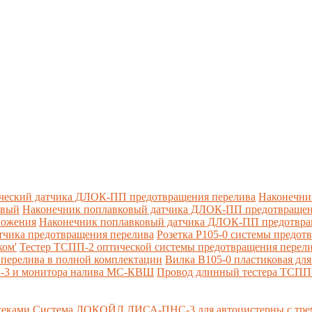
ческий датчика ДЛОК-ПП предотвращения перелива
Наконечни
овый
Наконечник поплавковый датчика ДЛОК-ПП предотвращен
ложения
Наконечник поплавковый датчика ДЛОК-ПП предотвращ
тчика предотвращения перелива
Розетка Р105-0 системы предот
ком'
Тестер ТСПП-2 оптической системы предотвращения перел
перелива в полной комплектации
Вилка В105-0 пластиковая дл
П-3 и монитора налива МС-КВШ
Провод длинный тестера ТСПП
секами
Система ЛОКОЙЛ ЛИСА-ПНС-3 для автоцистерны с трем