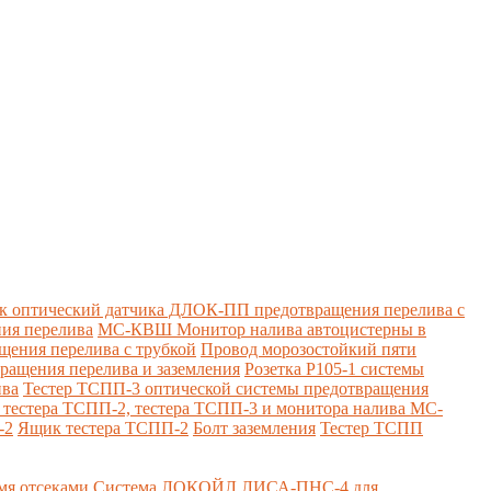
к оптический датчика ДЛОК-ПП предотвращения перелива с
ия перелива
МС-КВШ Монитор налива автоцистерны в
ения перелива с трубкой
Провод морозостойкий пяти
вращения перелива и заземления
Розетка Р105-1 системы
ива
Тестер ТСПП-3 оптической системы предотвращения
я тестера ТСПП-2, тестера ТСПП-3 и монитора налива МС-
-2
Ящик тестера ТСПП-2
Болт заземления
Тестер ТСПП
я отсеками
Система ЛОКОЙЛ ЛИСА-ПНС-4 для