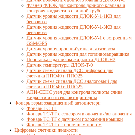
Фланец ФЛОК для контроля донного клапана и
контроля жидкости в сливной трубе
Датчик уровня жидкости ДЛОК-У-1-1КВ для
бензовоза
Датчик уровня жидкости ДЛОК-У-1-3КВ для
бензовоза
Датчик уровня жидкости ДЛОК-У-1 с встроенным
GSM/GPS
Датчик уровня пропан-бутана для газовоза
Датчик уровня жидкости для топливозаправщика
Проставка с датчиком жидкости ДЛОК-Н2
Датчик температуры ДЛОК-Т-0
Датчик съема сигнала ДСС цифровой для
счетчика ППО40 и ППО25
Датчик съема сигнала ДСС аналоговый для
счетчика ППО40 и ППО25
АПИ-СЕНС узел для контроля полноты слива
жидкости из отсека автоцистерны
Фонарь взрывозащищенный автоцистерн
Фонарь ТС-ТГ
Фонарь ТС-ТГ с сенсором включения/выключения
Фонарь ТС-ТГ с датчиком положения крышки
Фонарь ТС-ТГ с кнопочным постом
Цифровые счетчики жидкости