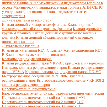
нижнего налива API с механическим индикатором топлива в
отсеке
Механический индикатор марки топлива
АПИ-СЕНС
узел для контроля полноты слива жидкости из отсека
автоцистерны
Донные клапаны автоцистерн
Клапан донный с квадратным фланцем
Клапан донный
сбалансированный с квадратным фланцем
Клапан донный с
круглым фланцем
Клапан донный с датчиком положения
клапана
Клапан донный сбалансированный с датчиком
положения клапана
Дыхательные клапаны
Клапан дыхательный REV-C
Клапан компенсационный REV-
B
Клапан малых дыханий крышки люка
Клапаны рециркуляции паров
Клапан рециркуляции паров VRV-A с крышкой и интерлоком
Интерлок клапана рециркуляции паров
Клапан рециркуляции
паров VRV-A
Крышка клапана рециркуляции паров DG-VC
Быстроразъемное соединение VRF 308-1 клапана
рециркуляции паров
Быстроразъемное соединение VRF-308-2
клапана рециркуляции паров
Переключатели пневматические
Блок распределителей
Блок распределителей пневматический
Переключатель пневматический на 1 линию (1+К)
Переключатель пневматический на 2 линии (2+К)
Переключатель пневматический на 3 линии (3+К)