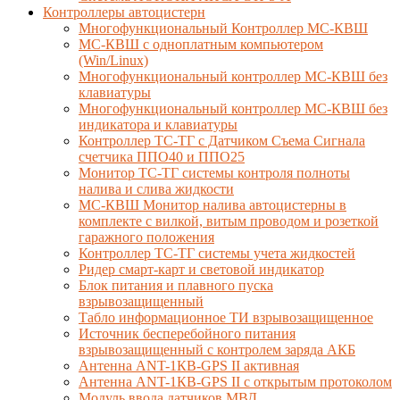
Контроллеры автоцистерн
Многофункциональный Контроллер МС-КВШ
МС-КВШ с одноплатным компьютером
(Win/Linux)
Многофункциональный контроллер МС-КВШ без
клавиатуры
Многофункциональный контроллер МС-КВШ без
индикатора и клавиатуры
Контроллер ТС-ТГ с Датчиком Съема Сигнала
счетчика ППО40 и ППО25
Монитор ТС-ТГ системы контроля полноты
налива и слива жидкости
МС-КВШ Монитор налива автоцистерны в
комплекте с вилкой, витым проводом и розеткой
гаражного положения
Контроллер ТС-ТГ системы учета жидкостей
Ридер смарт-карт и световой индикатор
Блок питания и плавного пуска
взрывозащищенный
Табло информационное ТИ взрывозащищенное
Источник бесперебойного питания
взрывозащищенный с контролем заряда АКБ
Антенна ANT-1КВ-GPS II активная
Антенна ANT-1КВ-GPS II с открытым протоколом
Модуль ввода датчиков МВД