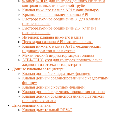
Фланец ФЛОК для контроля донного клапана и
контроля жидкости в сливной трубе
Клапан нижнего налива API с манифольдом
Крышка клапана нижнего налива API
Быстроразъемное соединение 3" для клапана
нижнего налива
Быстроразъемное соединение 2,5" клапана
нижнего налива
Интерлок клапана нижнего налива
Прокладка клапана API нижнего налива
Клапан нижнего налива API с механическим
индикатором топлива в отсеке
Механический индикатор марки топлива
АПИ-СЕНС узел для контроля полноты слива
жидкости из отсека автоцистерны
Донные клапаны автоцистерн
Клапан донный с квадратным фланцем
Клапан донный сбалансированный с квадратным
фланцем
Клапан донный с круглым фланцем
Клапан донный с датчиком положения клапана
Клапан донный сбалансированный с датчиком
положения клапана
Дыхательные клапаны
Клапан дыхательный REV-C