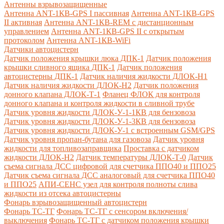
Антенны взрывозащищенные
Антенна ANT-1КВ-GPS I пассивная
Антенна ANT-1КВ-GPS
II активная
Антенна ANT-1КВ-REM c дистанционным
управлением
Антенна ANT-1КВ-GPS II с открытым
протоколом
Антенна ANT-1КВ-WiFi
Датчики автоцистерн
Датчик положения крышки люка ДПК-1
Датчик положения
крышки сливного ящика ДПК-1
Датчик положения
автоцистерны ДПК-1
Датчик наличия жидкости ДЛОК-Н1
Датчик наличия жидкости ДЛОК-Н2
Датчик положения
донного клапана ДЛОК-Т-1
Фланец ФЛОК для контроля
донного клапана и контроля жидкости в сливной трубе
Датчик уровня жидкости ДЛОК-У-1-1КВ для бензовоза
Датчик уровня жидкости ДЛОК-У-1-3КВ для бензовоза
Датчик уровня жидкости ДЛОК-У-1 с встроенным GSM/GPS
Датчик уровня пропан-бутана для газовоза
Датчик уровня
жидкости для топливозаправщика
Проставка с датчиком
жидкости ДЛОК-Н2
Датчик температуры ДЛОК-Т-0
Датчик
съема сигнала ДСС цифровой для счетчика ППО40 и ППО25
Датчик съема сигнала ДСС аналоговый для счетчика ППО40
и ППО25
АПИ-СЕНС узел для контроля полноты слива
жидкости из отсека автоцистерны
Фонарь взрывозащищенный автоцистерн
Фонарь ТС-ТГ
Фонарь ТС-ТГ с сенсором включения/
выключения
Фонарь ТС-ТГ с датчиком положения крышки