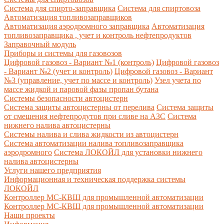
Система для спирто-заправщика
Система для спиртовоза
Автоматизация топливозаправщиков
Автоматизация аэродромного заправщика
Автоматизация
топливозаправщика , учет и контроль нефтепродуктов
Заправочный модуль
Приборы и системы для газовозов
Цифровой газовоз - Вариант №1 (контроль)
Цифровой газовоз
- Вариант №2 (учет и контроль)
Цифровой газовоз - Вариант
№3 (управление, учет по массе и контроль)
Узел учета по
массе жидкой и паровой фазы пропан бутана
Системы безопасности автоцистерн
Система защиты автоцистерны от перелива
Система защиты
от смешения нефтепродутов при сливе на АЗС
Система
нижнего налива автоцистерны
Системы налива и слива жидкости из автоцистерн
Система автоматизации налива топливозаправщика
аэродромного
Система ЛОКОЙЛ для установки нижнего
налива автоцистерны
Услуги нашего предприятия
Информационная и техническая поддержка системы
ЛОКОЙЛ
Контроллер МС-КВШ для промышленной автоматизации
Контроллер МС-КВШ для промышленной автоматизации
Наши проекты