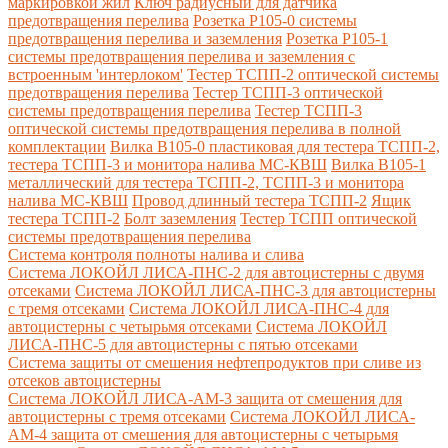
маркировкой жил
Ключ радиусный для датчика
предотвращения перелива
Розетка Р105-0 системы
предотвращения перелива и заземления
Розетка Р105-1
системы предотвращения перелива и заземления с
встроенным 'интерлоком'
Тестер ТСПП-2 оптической системы
предотвращения перелива
Тестер ТСПП-3 оптической
системы предотвращения перелива
Тестер ТСПП-3
оптической системы предотвращения перелива в полной
комплектации
Вилка В105-0 пластиковая для тестера ТСПП-2,
тестера ТСПП-3 и монитора налива МС-КВШ
Вилка В105-1
металлический для тестера ТСПП-2, ТСПП-3 и монитора
налива МС-КВШ
Провод длинный тестера ТСПП-2
Ящик
тестера ТСПП-2
Болт заземления
Тестер ТСПП оптической
системы предотвращения перелива
Cистема контроля полноты налива и слива
Система ЛОКОЙЛ ЛИСА-ПНС-2 для автоцистерны с двумя
отсеками
Система ЛОКОЙЛ ЛИСА-ПНС-3 для автоцистерны
с тремя отсеками
Система ЛОКОЙЛ ЛИСА-ПНС-4 для
автоцистерны с четырьмя отсеками
Система ЛОКОЙЛ
ЛИСА-ПНС-5 для автоцистерны с пятью отсеками
Система защиты от смешения нефтепродуктов при сливе из
отсеков автоцистерны
Система ЛОКОЙЛ ЛИСА-AM-3 защита от смешения для
автоцистерны с тремя отсеками
Система ЛОКОЙЛ ЛИСА-
AM-4 защита от смешения для автоцистерны с четырьмя