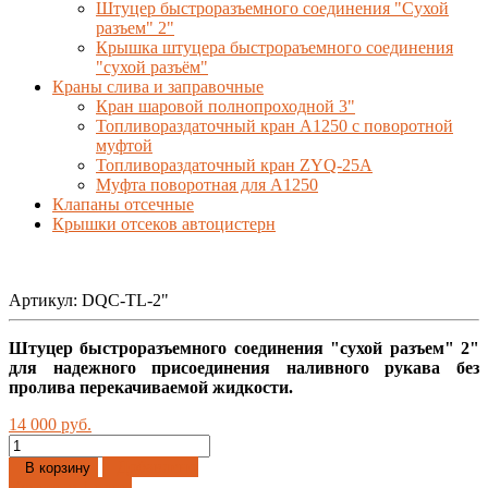
Штуцер быстроразъемного соединения "Сухой
разъем" 2"
Крышка штуцера быстрораъемного соединения
"сухой разъём"
Краны слива и заправочные
Кран шаровой полнопроходной 3"
Топливораздаточный кран A1250 с поворотной
муфтой
Топливораздаточный кран ZYQ-25A
Муфта поворотная для А1250
Клапаны отсечные
Крышки отсеков автоцистерн
Артикул:
DQC-ТL-2"
Штуцер быстроразъемного соединения "сухой разъем" 2"
для надежного присоединения наливного рукава без
пролива перекачиваемой жидкости.
14 000 руб.
Добавлено
В корзину
Купить в 1 клик