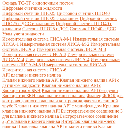
Фонарь ТС-ТГ с кнопочным постом
Цифровые счетчики жидкости
Цифровой счетчик ППО25
Цифровой счетчик ППО40
Цифровой счетчик ППО25 с клапаном
Цифровой счетчик
ППО25 с ДСС и клапаном
Цифровой счетчик ППО40 с
клапаном
Счетчик ППО25 с ДСС
Счетчик ППО40 с ДСС
Узлы учета жидкости
Измерительная система ЛИСА-М-1
Измерительная система
ЛИСА-1
Измерительная система ЛИСА-М-2
Измерительная
система ЛИСА-2
Измерительная система ЛИСА-М-3
Измерительная система ЛИСА-3
Измерительная система
ЛИСА-М-4
Измерительная система ЛИСА-4
Измерительная
система ЛИСА-М-5
Измерительная система ЛИСА-5
Измерительная система ЛИСА-6
API клапаны нижнего налива
Клапан нижнего налива API
Клапан нижнего налива API с
датчиком жидкости
Клапан нижнего налива API с
Блокиратором БКН
Клапан нижнего налива API без ручки
Блокиратор БКН клапана нижнего налива
Фланец ФЛОК для
контроля донного клапана и контроля жидкости в сливной
трубе
Клапан нижнего налива API с манифольдом
Крышка
клапана нижнего налива API
Быстроразъемное соединение 3"
для клапана нижнего налива
Быстроразъемное соединение
2,5" клапана нижнего налива
Интерлок клапана нижнего
налива
Прокладка клапана API нижнего налива
Клапан