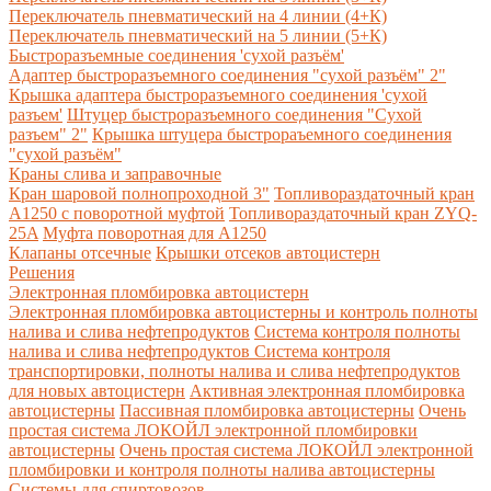
Переключатель пневматический на 4 линии (4+К)
Переключатель пневматический на 5 линии (5+К)
Быстроразъемные соединения 'сухой разъём'
Адаптер быстроразъемного соединения "сухой разъём" 2"
Крышка адаптера быстроразъемного соединения 'сухой
разъем'
Штуцер быстроразъемного соединения "Сухой
разъем" 2"
Крышка штуцера быстрораъемного соединения
"сухой разъём"
Краны слива и заправочные
Кран шаровой полнопроходной 3"
Топливораздаточный кран
A1250 с поворотной муфтой
Топливораздаточный кран ZYQ-
25A
Муфта поворотная для А1250
Клапаны отсечные
Крышки отсеков автоцистерн
Решения
Электронная пломбировка автоцистерн
Электронная пломбировка автоцистерны и контроль полноты
налива и слива нефтепродуктов
Система контроля полноты
налива и слива нефтепродуктов
Система контроля
транспортировки, полноты налива и слива нефтепродуктов
для новых автоцистерн
Активная электронная пломбировка
автоцистерны
Пассивная пломбировка автоцистерны
Очень
простая система ЛОКОЙЛ электронной пломбировки
автоцистерны
Очень простая система ЛОКОЙЛ электронной
пломбировки и контроля полноты налива автоцистерны
Системы для спиртовозов