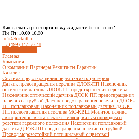
Как сделать транспортировку жидкости безопасной?
Пн-Пт: 10.00-18.00
info@lockoil.ru
+7 (499) 347-56-48
Заказать звонок
Главная
Компания
О компании
Партнеры
Реквизиты
Гарантии
Каталог
Система предотвращения перелива автоцистерны
Датчик предотвращения перелива ДЛОК-ПП
Наконечник
оптический датчика ДЛОК-ПП предотвращения перелива
Наконечник оптический датчика ДЛОК-ПП предотвращения
перелива с трубкой
Датчик предотвращения перелива ДЛОК-
ПП поплавковый
Наконечник поплавковый датчика ДЛОК-
ПП предотвращения перелива
МС-КВШ Монитор налива
автоцистерны в комплекте с вилкой, витым проводом и
розеткой гаражного положения
Наконечник поплавковый
датчика ДЛОК-ПП предотвращения перелива с трубкой
Провод морозостойкий пяти жильный с цветовой