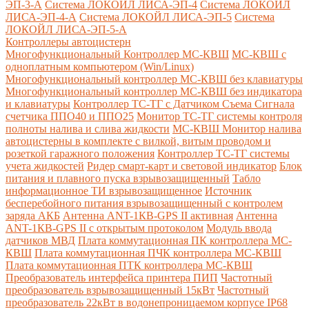
ЭП-3-А
Система ЛОКОЙЛ ЛИСА-ЭП-4
Система ЛОКОЙЛ
ЛИСА-ЭП-4-А
Система ЛОКОЙЛ ЛИСА-ЭП-5
Система
ЛОКОЙЛ ЛИСА-ЭП-5-А
Контроллеры автоцистерн
Многофункциональный Контроллер МС-КВШ
МС-КВШ с
одноплатным компьютером (Win/Linux)
Многофункциональный контроллер МС-КВШ без клавиатуры
Многофункциональный контроллер МС-КВШ без индикатора
и клавиатуры
Контроллер ТС-ТГ с Датчиком Съема Сигнала
счетчика ППО40 и ППО25
Монитор ТС-ТГ системы контроля
полноты налива и слива жидкости
МС-КВШ Монитор налива
автоцистерны в комплекте с вилкой, витым проводом и
розеткой гаражного положения
Контроллер ТС-ТГ системы
учета жидкостей
Ридер смарт-карт и световой индикатор
Блок
питания и плавного пуска взрывозащищенный
Табло
информационное ТИ взрывозащищенное
Источник
бесперебойного питания взрывозащищенный с контролем
заряда АКБ
Антенна ANT-1КВ-GPS II активная
Антенна
ANT-1КВ-GPS II с открытым протоколом
Модуль ввода
датчиков МВД
Плата коммутационная ПК контроллера МС-
КВШ
Плата коммутационная ПЧК контроллера МС-КВШ
Плата коммутационная ПТК контроллера МС-КВШ
Преобразователь интерфейса принтера ПИП
Частотный
преобразователь взрывозащищенный 15кВт
Частотный
преобразователь 22кВт в водонепроницаемом корпусе IP68