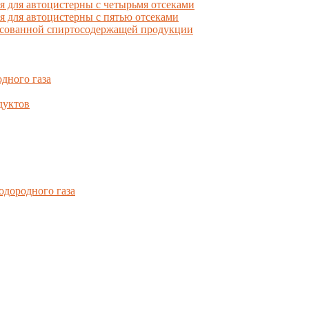
для автоцистерны с четырьмя отсеками
для автоцистерны с пятью отсеками
фасованной спиртосодержащей продукции
дного газа
дуктов
одородного газа