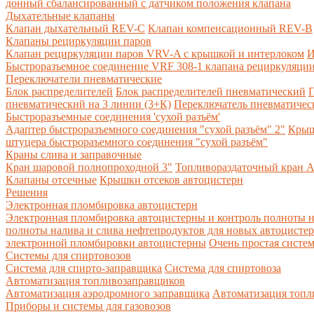
донный сбалансированный с датчиком положения клапана
Дыхательные клапаны
Клапан дыхательный REV-C
Клапан компенсационный REV-B
Клапаны рециркуляции паров
Клапан рециркуляции паров VRV-A с крышкой и интерлоком
И
Быстроразъемное соединение VRF 308-1 клапана рециркуляции
Переключатели пневматические
Блок распределителей
Блок распределителей пневматический
П
пневматический на 3 линии (3+К)
Переключатель пневматическ
Быстроразъемные соединения 'сухой разъём'
Адаптер быстроразъемного соединения "сухой разъём" 2"
Крыш
штуцера быстрораъемного соединения "сухой разъём"
Краны слива и заправочные
Кран шаровой полнопроходной 3"
Топливораздаточный кран A
Клапаны отсечные
Крышки отсеков автоцистерн
Решения
Электронная пломбировка автоцистерн
Электронная пломбировка автоцистерны и контроль полноты н
полноты налива и слива нефтепродуктов для новых автоцисте
электронной пломбировки автоцистерны
Очень простая систе
Системы для спиртовозов
Система для спирто-заправщика
Система для спиртовоза
Автоматизация топливозаправщиков
Автоматизация аэродромного заправщика
Автоматизация топли
Приборы и системы для газовозов