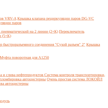
ров VRV-A
Крышка клапана рециркуляции паров DG-VC
уляции паров
 пневматический на 2 линии (2+К)
Переключатель
 (5+К)
р быстроразъемного соединения "Сухой разъем" 2"
Крышка
Муфта поворотная для А1250
а и слива нефтепродуктов
Система контроля транспортировки,
 пломбировка автоцистерны
Очень простая система ЛОКОЙЛ
ва автоцистерны
одуль