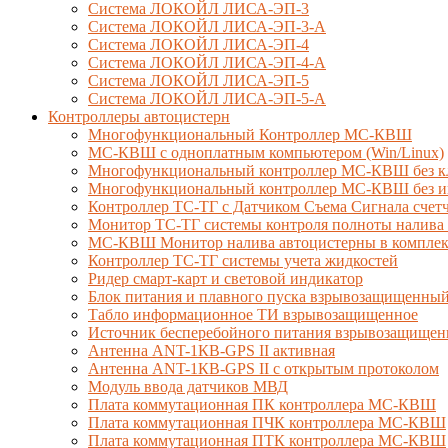
Система ЛОКОЙЛ ЛИСА-ЭП-3
Система ЛОКОЙЛ ЛИСА-ЭП-3-А
Система ЛОКОЙЛ ЛИСА-ЭП-4
Система ЛОКОЙЛ ЛИСА-ЭП-4-А
Система ЛОКОЙЛ ЛИСА-ЭП-5
Система ЛОКОЙЛ ЛИСА-ЭП-5-А
Контроллеры автоцистерн
Многофункциональный Контроллер МС-КВШ
МС-КВШ с одноплатным компьютером (Win/Linux)
Многофункциональный контроллер МС-КВШ без к
Многофункциональный контроллер МС-КВШ без ин
Контроллер ТС-ТГ с Датчиком Съема Сигнала сче
Монитор ТС-ТГ системы контроля полноты налива 
МС-КВШ Монитор налива автоцистерны в комплекте
Контроллер ТС-ТГ системы учета жидкостей
Ридер смарт-карт и световой индикатор
Блок питания и плавного пуска взрывозащищенны
Табло информационное ТИ взрывозащищенное
Источник бесперебойного питания взрывозащищен
Антенна ANT-1КВ-GPS II активная
Антенна ANT-1КВ-GPS II с открытым протоколом
Модуль ввода датчиков МВД
Плата коммутационная ПК контроллера МС-КВШ
Плата коммутационная ПЧК контроллера МС-КВШ
Плата коммутационная ПТК контроллера МС-КВШ