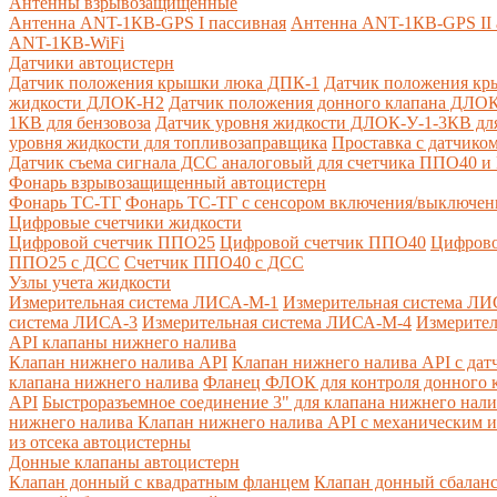
Антенны взрывозащищенные
Антенна ANT-1КВ-GPS I пассивная
Антенна ANT-1КВ-GPS II 
ANT-1КВ-WiFi
Датчики автоцистерн
Датчик положения крышки люка ДПК-1
Датчик положения кр
жидкости ДЛОК-Н2
Датчик положения донного клапана ДЛОК
1КВ для бензовоза
Датчик уровня жидкости ДЛОК-У-1-3КВ для
уровня жидкости для топливозаправщика
Проставка с датчик
Датчик съема сигнала ДСС аналоговый для счетчика ППО40 
Фонарь взрывозащищенный автоцистерн
Фонарь ТС-ТГ
Фонарь ТС-ТГ с сенсором включения/выключен
Цифровые счетчики жидкости
Цифровой счетчик ППО25
Цифровой счетчик ППО40
Цифрово
ППО25 с ДСС
Счетчик ППО40 с ДСС
Узлы учета жидкости
Измерительная система ЛИСА-М-1
Измерительная система ЛИ
система ЛИСА-3
Измерительная система ЛИСА-М-4
Измерител
API клапаны нижнего налива
Клапан нижнего налива API
Клапан нижнего налива API с дат
клапана нижнего налива
Фланец ФЛОК для контроля донного к
API
Быстроразъемное соединение 3" для клапана нижнего нали
нижнего налива
Клапан нижнего налива API с механическим и
из отсека автоцистерны
Донные клапаны автоцистерн
Клапан донный с квадратным фланцем
Клапан донный сбалан