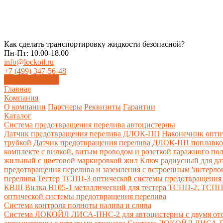
Как сделать транспортировку жидкости безопасной?
Пн-Пт: 10.00-18.00
info@lockoil.ru
+7 (499) 347-56-48
Заказать звонок
Главная
Компания
О компании
Партнеры
Реквизиты
Гарантии
Каталог
Система предотвращения перелива автоцистерны
Датчик предотвращения перелива ДЛОК-ПП
Наконечник опти
трубкой
Датчик предотвращения перелива ДЛОК-ПП поплавк
комплекте с вилкой, витым проводом и розеткой гаражного по
жильный с цветовой маркировкой жил
Ключ радиусный для да
предотвращения перелива и заземления с встроенным 'интерло
перелива
Тестер ТСПП-3 оптической системы предотвращения 
КВШ
Вилка В105-1 металлический для тестера ТСПП-2, ТСП
оптической системы предотвращения перелива
Cистема контроля полноты налива и слива
Система ЛОКОЙЛ ЛИСА-ПНС-2 для автоцистерны с двумя от