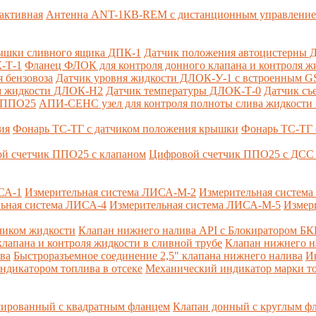
активная
Антенна ANT-1КВ-REM c дистанционным управлени
ышки сливного ящика ДПК-1
Датчик положения автоцистерны 
-Т-1
Фланец ФЛОК для контроля донного клапана и контроля жи
 бензовоза
Датчик уровня жидкости ДЛОК-У-1 с встроенным 
ом жидкости ДЛОК-Н2
Датчик температуры ДЛОК-Т-0
Датчик съ
и ППО25
АПИ-СЕНС узел для контроля полноты слива жидкости 
ия
Фонарь ТС-ТГ с датчиком положения крышки
Фонарь ТС-ТГ 
й счетчик ППО25 с клапаном
Цифровой счетчик ППО25 с ДСС 
СА-1
Измерительная система ЛИСА-М-2
Измерительная систем
ьная система ЛИСА-4
Измерительная система ЛИСА-М-5
Измер
чиком жидкости
Клапан нижнего налива API с Блокиратором Б
лапана и контроля жидкости в сливной трубе
Клапан нижнего н
ва
Быстроразъемное соединение 2,5" клапана нижнего налива
И
ндикатором топлива в отсеке
Механический индикатор марки т
сированный с квадратным фланцем
Клапан донный с круглым ф