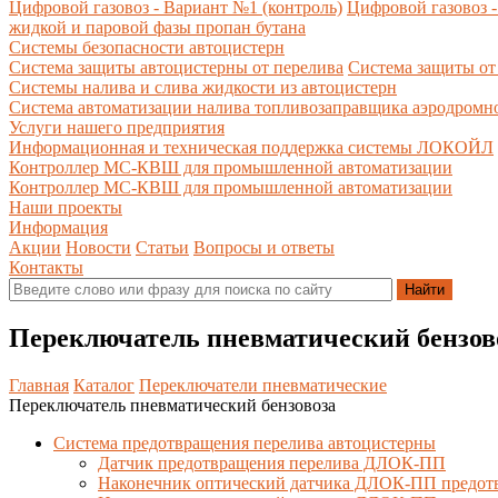
Цифровой газовоз - Вариант №1 (контроль)
Цифровой газовоз -
жидкой и паровой фазы пропан бутана
Системы безопасности автоцистерн
Система защиты автоцистерны от перелива
Система защиты от
Системы налива и слива жидкости из автоцистерн
Система автоматизации налива топливозаправщика аэродромн
Услуги нашего предприятия
Информационная и техническая поддержка системы ЛОКОЙЛ
Контроллер МС-КВШ для промышленной автоматизации
Контроллер МС-КВШ для промышленной автоматизации
Наши проекты
Информация
Акции
Новости
Статьи
Вопросы и ответы
Контакты
Переключатель пневматический бензов
Главная
Каталог
Переключатели пневматические
Переключатель пневматический бензовоза
Система предотвращения перелива автоцистерны
Датчик предотвращения перелива ДЛОК-ПП
Наконечник оптический датчика ДЛОК-ПП предот