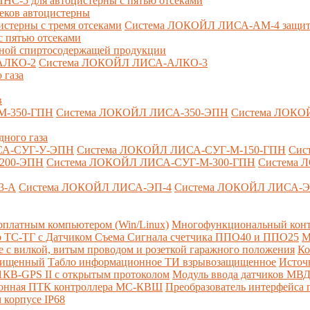
-5 для автоцистерны с пятью отсеками
секов автоцистерны
терны с тремя отсеками
Система ЛОКОЙЛ ЛИСА-AM-4 защита о
 пятью отсеками
анной спиртосодержащей продукции
АЛКО-2
Система ЛОКОЙЛ ЛИСА-АЛКО-3
 газа
в
М-350-ГПН
Система ЛОКОЙЛ ЛИСА-350-ЭПН
Система ЛОКО
дного газа
СА-СУГ-У-ЭПН
Система ЛОКОЙЛ ЛИСА-СУГ-М-150-ГПН
Сис
200-ЭПН
Система ЛОКОЙЛ ЛИСА-СУГ-М-300-ГПН
Система 
3-А
Система ЛОКОЙЛ ЛИСА-ЭП-4
Система ЛОКОЙЛ ЛИСА-Э
платным компьютером (Win/Linux)
Многофункциональный конт
р ТС-ТГ с Датчиком Съема Сигнала счетчика ППО40 и ППО25
М
с вилкой, витым проводом и розеткой гаражного положения
Ко
ащищенный
Табло информационное ТИ взрывозащищенное
Источ
КВ-GPS II с открытым протоколом
Модуль ввода датчиков МВ
ионная ПТК контроллера МС-КВШ
Преобразователь интерфейса
 корпусе IP68