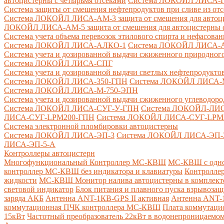
автоцистерны с четырьмя отсеками
Система ЛОКОЙЛ ЛИСА-ПНС
Система защиты от смешения нефтепродуктов при сливе из от
Система ЛОКОЙЛ ЛИСА-AM-3 защита от смешения для автоцис
ЛОКОЙЛ ЛИСА-AM-5 защита от смешения для автоцистерны с
Система учета объема перевозок этилового спирта и нефасов
Система ЛОКОЙЛ ЛИСА-AЛКО-1
Система ЛОКОЙЛ ЛИСА-
Система учета и дозированной выдачи сжиженного природного
Система ЛОКОЙЛ ЛИСА-СПГ
Система учета и дозированной выдачи светлых нефтепродукто
Система ЛОКОЙЛ ЛИСА-350-ГПН
Система ЛОКОЙЛ ЛИСА-
Система ЛОКОЙЛ ЛИСА-М-750-ЭПН
Система учета и дозированной выдачи сжиженного углеводоро
Система ЛОКОЙЛ ЛИСА-СУГ-У-ГПН
Система ЛОКОЙЛ-ЛИ
ЛИСА-СУГ-LPM200-ГПН
Система ЛОКОЙЛ ЛИСА-СУГ-LPM
Система электронной пломбировки автоцистерны
Система ЛОКОЙЛ ЛИСА-ЭП-3
Система ЛОКОЙЛ ЛИСА-ЭП-
ЛИСА-ЭП-5-А
Контроллеры автоцистерн
Многофункциональный Контроллер МС-КВШ
МС-КВШ с одно
контроллер МС-КВШ без индикатора и клавиатуры
Контролле
жидкости
МС-КВШ Монитор налива автоцистерны в комплекте 
световой индикатор
Блок питания и плавного пуска взрывоз
заряда АКБ
Антенна ANT-1КВ-GPS II активная
Антенна ANT-1
коммутационная ПЧК контроллера МС-КВШ
Плата коммутац
15кВт
Частотный преобразователь 22кВт в водонепроницаемом