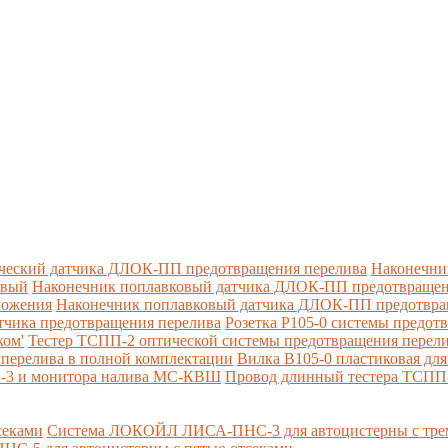
ческий датчика ДЛОК-ПП предотвращения перелива
Наконечни
овый
Наконечник поплавковый датчика ДЛОК-ПП предотвращен
ложения
Наконечник поплавковый датчика ДЛОК-ПП предотвращ
тчика предотвращения перелива
Розетка Р105-0 системы предот
ком'
Тестер ТСПП-2 оптической системы предотвращения перел
перелива в полной комплектации
Вилка В105-0 пластиковая дл
П-3 и монитора налива МС-КВШ
Провод длинный тестера ТСПП
секами
Система ЛОКОЙЛ ЛИСА-ПНС-3 для автоцистерны с трем