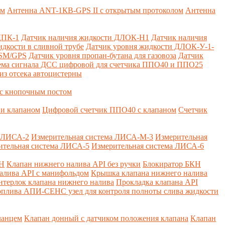
ем
Антенна ANT-1КВ-GPS II с открытым протоколом
Антенна
ДПК-1
Датчик наличия жидкости ДЛОК-Н1
Датчик наличия
дкости в сливной трубе
Датчик уровня жидкости ДЛОК-У-1-
GSM/GPS
Датчик уровня пропан-бутана для газовоза
Датчик
ема сигнала ДСС цифровой для счетчика ППО40 и ППО25
из отсека автоцистерны
с кнопочным постом
и клапаном
Цифровой счетчик ППО40 с клапаном
Счетчик
а ЛИСА-2
Измерительная система ЛИСА-М-3
Измерительная
ительная система ЛИСА-5
Измерительная система ЛИСА-6
КН
Клапан нижнего налива API без ручки
Блокиратор БКН
алива API с манифольдом
Крышка клапана нижнего налива
нтерлок клапана нижнего налива
Прокладка клапана API
оплива
АПИ-СЕНС узел для контроля полноты слива жидкости
ланцем
Клапан донный с датчиком положения клапана
Клапан