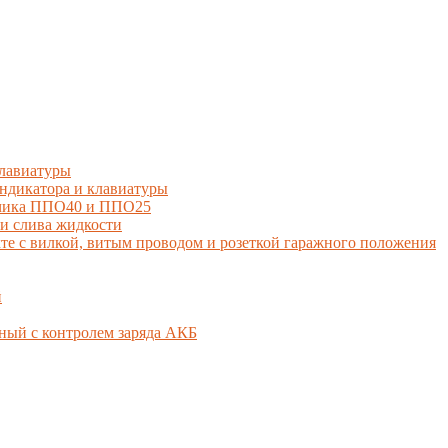
лавиатуры
дикатора и клавиатуры
тчика ППО40 и ППО25
и слива жидкости
 с вилкой, витым проводом и розеткой гаражного положения
й
ный с контролем заряда АКБ