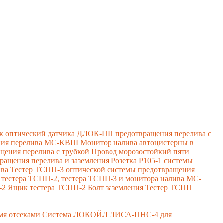
к оптический датчика ДЛОК-ПП предотвращения перелива с
ия перелива
МС-КВШ Монитор налива автоцистерны в
ения перелива с трубкой
Провод морозостойкий пяти
вращения перелива и заземления
Розетка Р105-1 системы
ива
Тестер ТСПП-3 оптической системы предотвращения
я тестера ТСПП-2, тестера ТСПП-3 и монитора налива МС-
-2
Ящик тестера ТСПП-2
Болт заземления
Тестер ТСПП
я отсеками
Система ЛОКОЙЛ ЛИСА-ПНС-4 для