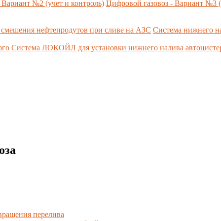
 Вариант №2 (учет и контроль)
Цифровой газовоз - Вариант №3 (
 смешения нефтепродутов при сливе на АЗС
Система нижнего н
ого
Система ЛОКОЙЛ для установки нижнего налива автоцист
оза
вращения перелива