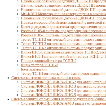
Наконечник оптический датчика ДЛОК-ПП предотв
Датчик предотвращения перелива ДЛОК-ПП попла
Наконечник поплавковый датчика ДЛОК-ПП предо
МС-КВШ Монитор налива автоцистерны в комплекте
Наконечник поплавковый датчика ДЛОК-ПП предот
Провод морозостойкий пяти жильный с цветовой 
Ключ радиусный для датчика предотвращения пере
Розетка Р105-0 системы предотвращения перелива и
Розетка Р105-1 системы предотвращения перелива и
Тестер ТСПП-2 оптической системы предотвращени
Тестер ТСПП-3 оптической системы предотвращени
Тестер ТСПП-3 оптической системы предотвращени
Вилка В105-0 пластиковая для тестера ТСПП-2, т
Вилка В105-1 металлический для тестера ТСПП-2
Провод длинный тестера ТСПП-2
Ящик тестера ТСПП-2
Болт заземления
Тестер ТСПП оптической системы предотвращения
Cистема контроля полноты налива и слива
Система ЛОКОЙЛ ЛИСА-ПНС-2 для автоцистерны 
Система ЛОКОЙЛ ЛИСА-ПНС-3 для автоцистерны с
Система ЛОКОЙЛ ЛИСА-ПНС-4 для автоцистерны 
Система ЛОКОЙЛ ЛИСА-ПНС-5 для автоцистерны 
Система защиты от смешения нефтепродуктов при сливе 
Система ЛОКОЙЛ ЛИСА-AM-3 защита от смешения д