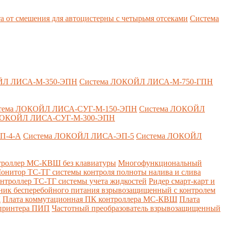
т смешения для автоцистерны с четырьмя отсеками
Система
ЙЛ ЛИСА-М-350-ЭПН
Система ЛОКОЙЛ ЛИСА-М-750-ГПН
тема ЛОКОЙЛ ЛИСА-СУГ-М-150-ЭПН
Система ЛОКОЙЛ
ЛОКОЙЛ ЛИСА-СУГ-М-300-ЭПН
П-4-А
Система ЛОКОЙЛ ЛИСА-ЭП-5
Система ЛОКОЙЛ
роллер МС-КВШ без клавиатуры
Многофункциональный
онитор ТС-ТГ системы контроля полноты налива и слива
нтроллер ТС-ТГ системы учета жидкостей
Ридер смарт-карт и
ник бесперебойного питания взрывозащищенный с контролем
Д
Плата коммутационная ПК контроллера МС-КВШ
Плата
 принтера ПИП
Частотный преобразователь взрывозащищенный