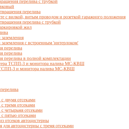
ращения перелива с трубкой
вковый
твращения перелива
 с вилкой, витым проводом и розеткой гаражного положения
вращения перелива с трубкой
маркировкой жил
лива
 заземления
 заземления с встроенным 'интерлоком'
я перелива
я перелива
я перелива в полной комплектации
естера ТСПП-3 и монитора налива МС-КВШ
, ТСПП-3 и монитора налива МС-КВШ
 перелива
с двумя отсеками
 тремя отсеками
с четырьмя отсеками
с пятью отсеками
из отсеков автоцистерны
ля автоцистерны с тремя отсеками