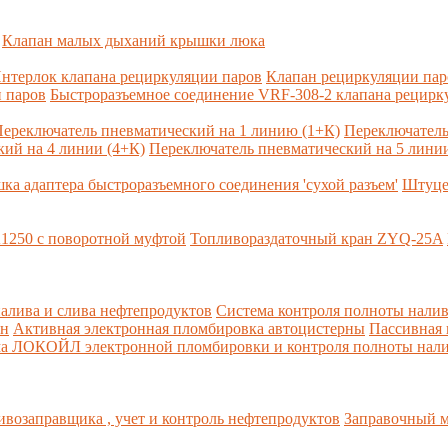
Клапан малых дыханий крышки люка
нтерлок клапана рециркуляции паров
Клапан рециркуляции па
 паров
Быстроразъемное соединение VRF-308-2 клапана рецирк
ереключатель пневматический на 1 линию (1+К)
Переключатель
ий на 4 линии (4+К)
Переключатель пневматический на 5 линии
ка адаптера быстроразъемного соединения 'сухой разъем'
Штуце
1250 с поворотной муфтой
Топливораздаточный кран ZYQ-25A
алива и слива нефтепродуктов
Система контроля полноты налив
рн
Активная электронная пломбировка автоцистерны
Пассивная
ма ЛОКОЙЛ электронной пломбировки и контроля полноты нали
возаправщика , учет и контроль нефтепродуктов
Заправочный м