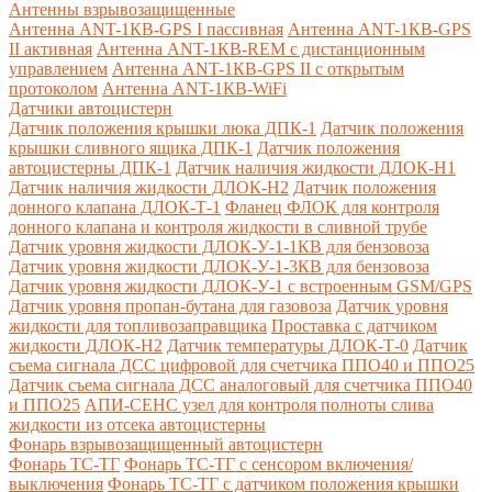
Антенны взрывозащищенные
Антенна ANT-1КВ-GPS I пассивная
Антенна ANT-1КВ-GPS
II активная
Антенна ANT-1КВ-REM c дистанционным
управлением
Антенна ANT-1КВ-GPS II с открытым
протоколом
Антенна ANT-1КВ-WiFi
Датчики автоцистерн
Датчик положения крышки люка ДПК-1
Датчик положения
крышки сливного ящика ДПК-1
Датчик положения
автоцистерны ДПК-1
Датчик наличия жидкости ДЛОК-Н1
Датчик наличия жидкости ДЛОК-Н2
Датчик положения
донного клапана ДЛОК-Т-1
Фланец ФЛОК для контроля
донного клапана и контроля жидкости в сливной трубе
Датчик уровня жидкости ДЛОК-У-1-1КВ для бензовоза
Датчик уровня жидкости ДЛОК-У-1-3КВ для бензовоза
Датчик уровня жидкости ДЛОК-У-1 с встроенным GSM/GPS
Датчик уровня пропан-бутана для газовоза
Датчик уровня
жидкости для топливозаправщика
Проставка с датчиком
жидкости ДЛОК-Н2
Датчик температуры ДЛОК-Т-0
Датчик
съема сигнала ДСС цифровой для счетчика ППО40 и ППО25
Датчик съема сигнала ДСС аналоговый для счетчика ППО40
и ППО25
АПИ-СЕНС узел для контроля полноты слива
жидкости из отсека автоцистерны
Фонарь взрывозащищенный автоцистерн
Фонарь ТС-ТГ
Фонарь ТС-ТГ с сенсором включения/
выключения
Фонарь ТС-ТГ с датчиком положения крышки