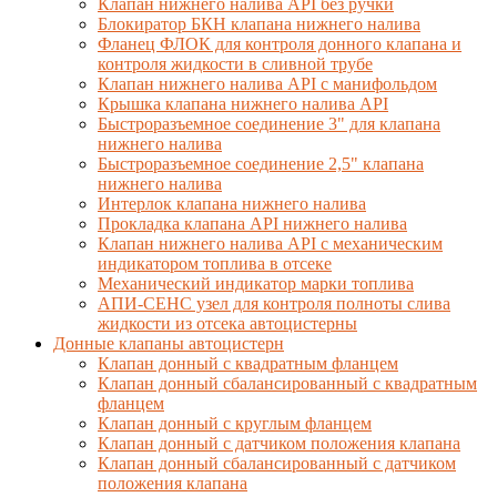
Клапан нижнего налива API без ручки
Блокиратор БКН клапана нижнего налива
Фланец ФЛОК для контроля донного клапана и
контроля жидкости в сливной трубе
Клапан нижнего налива API с манифольдом
Крышка клапана нижнего налива API
Быстроразъемное соединение 3" для клапана
нижнего налива
Быстроразъемное соединение 2,5" клапана
нижнего налива
Интерлок клапана нижнего налива
Прокладка клапана API нижнего налива
Клапан нижнего налива API с механическим
индикатором топлива в отсеке
Механический индикатор марки топлива
АПИ-СЕНС узел для контроля полноты слива
жидкости из отсека автоцистерны
Донные клапаны автоцистерн
Клапан донный с квадратным фланцем
Клапан донный сбалансированный с квадратным
фланцем
Клапан донный с круглым фланцем
Клапан донный с датчиком положения клапана
Клапан донный сбалансированный с датчиком
положения клапана