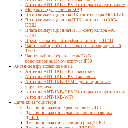
Антенна ANT-1КВ-GPS II с открытым протоколом
Модуль ввода датчиков МВД
Плата коммутационная ПК контроллера МС-КВШ
Плата коммутационная ПЧК контроллера МС-
КВШ
Плата коммутационная ПТК контроллера МС-
КВШ
Преобразователь интерфейса принтера ПИП
Частотный преобразователь взрывозащищенный
15кВт
Частотный преобразователь 22кВт в
водонепроницаемом корпусе IP68
Антенны взрывозащищенные
Антенна ANT-1КВ-GPS I пассивная
Антенна ANT-1КВ-GPS II активная
Антенна ANT-1КВ-REM c дистанционным
управлением
Антенна ANT-1КВ-GPS II с открытым протоколом
Антенна ANT-1КВ-WiFi
Датчики автоцистерн
Датчик положения крышки люка ДПК-1
Датчик положения крышки сливного ящика
ДПК-1
Датчик положения автоцистерны ДПК-1
Датчик наличия жидкости ДЛОК-Н1