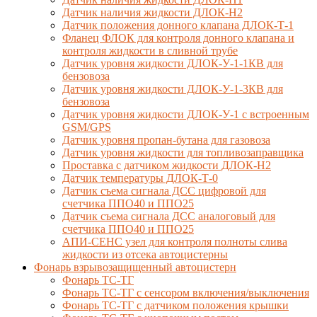
Датчик наличия жидкости ДЛОК-Н2
Датчик положения донного клапана ДЛОК-Т-1
Фланец ФЛОК для контроля донного клапана и
контроля жидкости в сливной трубе
Датчик уровня жидкости ДЛОК-У-1-1КВ для
бензовоза
Датчик уровня жидкости ДЛОК-У-1-3КВ для
бензовоза
Датчик уровня жидкости ДЛОК-У-1 с встроенным
GSM/GPS
Датчик уровня пропан-бутана для газовоза
Датчик уровня жидкости для топливозаправщика
Проставка с датчиком жидкости ДЛОК-Н2
Датчик температуры ДЛОК-Т-0
Датчик съема сигнала ДСС цифровой для
счетчика ППО40 и ППО25
Датчик съема сигнала ДСС аналоговый для
счетчика ППО40 и ППО25
АПИ-СЕНС узел для контроля полноты слива
жидкости из отсека автоцистерны
Фонарь взрывозащищенный автоцистерн
Фонарь ТС-ТГ
Фонарь ТС-ТГ с сенсором включения/выключения
Фонарь ТС-ТГ с датчиком положения крышки