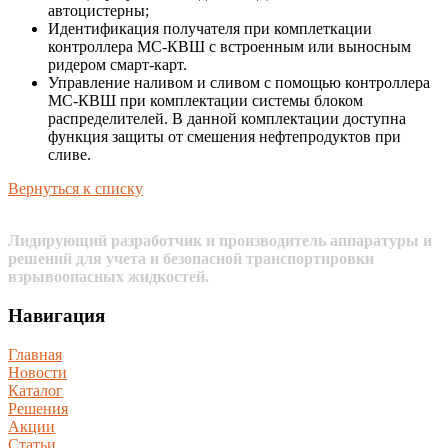
автоцистерны;
Идентификация получателя при комплеткации
контроллера МС-КВШ с встроенным или выносным
ридером смарт-карт.
Управление наливом и сливом с помощью контроллера
МС-КВШ при комплектации системы блоком
распределителей. В данной комплектации доступна
функция защиты от смешения нефтепродуктов при
сливе.
Вернуться к списку
Лидирующий разработчик и производитель аппаратуры и
решений для учета и безопасной транспортировки
взрывоопасных жидкостей.
Навигация
Главная
Новости
Каталог
Решения
Акции
Статьи