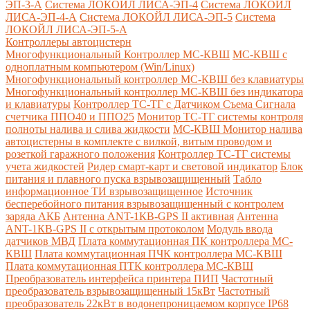
ЭП-3-А
Система ЛОКОЙЛ ЛИСА-ЭП-4
Система ЛОКОЙЛ
ЛИСА-ЭП-4-А
Система ЛОКОЙЛ ЛИСА-ЭП-5
Система
ЛОКОЙЛ ЛИСА-ЭП-5-А
Контроллеры автоцистерн
Многофункциональный Контроллер МС-КВШ
МС-КВШ с
одноплатным компьютером (Win/Linux)
Многофункциональный контроллер МС-КВШ без клавиатуры
Многофункциональный контроллер МС-КВШ без индикатора
и клавиатуры
Контроллер ТС-ТГ с Датчиком Съема Сигнала
счетчика ППО40 и ППО25
Монитор ТС-ТГ системы контроля
полноты налива и слива жидкости
МС-КВШ Монитор налива
автоцистерны в комплекте с вилкой, витым проводом и
розеткой гаражного положения
Контроллер ТС-ТГ системы
учета жидкостей
Ридер смарт-карт и световой индикатор
Блок
питания и плавного пуска взрывозащищенный
Табло
информационное ТИ взрывозащищенное
Источник
бесперебойного питания взрывозащищенный с контролем
заряда АКБ
Антенна ANT-1КВ-GPS II активная
Антенна
ANT-1КВ-GPS II с открытым протоколом
Модуль ввода
датчиков МВД
Плата коммутационная ПК контроллера МС-
КВШ
Плата коммутационная ПЧК контроллера МС-КВШ
Плата коммутационная ПТК контроллера МС-КВШ
Преобразователь интерфейса принтера ПИП
Частотный
преобразователь взрывозащищенный 15кВт
Частотный
преобразователь 22кВт в водонепроницаемом корпусе IP68