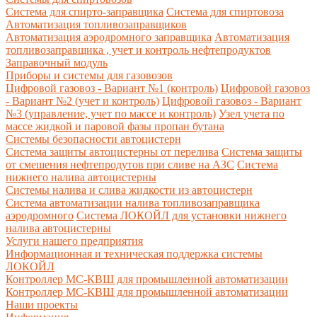
Система для спирто-заправщика
Система для спиртовоза
Автоматизация топливозаправщиков
Автоматизация аэродромного заправщика
Автоматизация
топливозаправщика , учет и контроль нефтепродуктов
Заправочный модуль
Приборы и системы для газовозов
Цифровой газовоз - Вариант №1 (контроль)
Цифровой газовоз
- Вариант №2 (учет и контроль)
Цифровой газовоз - Вариант
№3 (управление, учет по массе и контроль)
Узел учета по
массе жидкой и паровой фазы пропан бутана
Системы безопасности автоцистерн
Система защиты автоцистерны от перелива
Система защиты
от смешения нефтепродутов при сливе на АЗС
Система
нижнего налива автоцистерны
Системы налива и слива жидкости из автоцистерн
Система автоматизации налива топливозаправщика
аэродромного
Система ЛОКОЙЛ для установки нижнего
налива автоцистерны
Услуги нашего предприятия
Информационная и техническая поддержка системы
ЛОКОЙЛ
Контроллер МС-КВШ для промышленной автоматизации
Контроллер МС-КВШ для промышленной автоматизации
Наши проекты