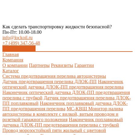
Как сделать транспортировку жидкости безопасной?
Пн-Пт: 10.00-18.00
info@lockoil.ru
+7 (499) 347-56-48
Заказать звонок
Главная
Компания
О компании
Партнеры
Реквизиты
Гарантии
Каталог
Система предотвращения перелива автоцистерны
Датчик предотвращения перелива ДЛОК-ПП
Наконечник
оптический датчика ДЛОК-ПП предотвращения перелива
Наконечник оптический датчика ДЛОК-ПП предотвращения
перелива с трубкой
Датчик предотвращения перелива ДЛОК-
ПП поплавковый
Наконечник поплавковый датчика ДЛОК-
ПП предотвращения перелива
МС-КВШ Монитор налива
автоцистерны в комплекте с вилкой, витым проводом и
розеткой гаражного положения
Наконечник поплавковый
датчика ДЛОК-ПП предотвращения перелива с трубкой
Провод морозостойкий пяти жильный с цветовой