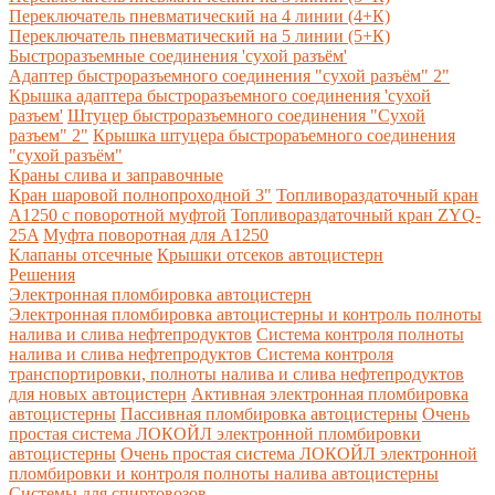
Переключатель пневматический на 4 линии (4+К)
Переключатель пневматический на 5 линии (5+К)
Быстроразъемные соединения 'сухой разъём'
Адаптер быстроразъемного соединения "сухой разъём" 2"
Крышка адаптера быстроразъемного соединения 'сухой
разъем'
Штуцер быстроразъемного соединения "Сухой
разъем" 2"
Крышка штуцера быстрораъемного соединения
"сухой разъём"
Краны слива и заправочные
Кран шаровой полнопроходной 3"
Топливораздаточный кран
A1250 с поворотной муфтой
Топливораздаточный кран ZYQ-
25A
Муфта поворотная для А1250
Клапаны отсечные
Крышки отсеков автоцистерн
Решения
Электронная пломбировка автоцистерн
Электронная пломбировка автоцистерны и контроль полноты
налива и слива нефтепродуктов
Система контроля полноты
налива и слива нефтепродуктов
Система контроля
транспортировки, полноты налива и слива нефтепродуктов
для новых автоцистерн
Активная электронная пломбировка
автоцистерны
Пассивная пломбировка автоцистерны
Очень
простая система ЛОКОЙЛ электронной пломбировки
автоцистерны
Очень простая система ЛОКОЙЛ электронной
пломбировки и контроля полноты налива автоцистерны
Системы для спиртовозов