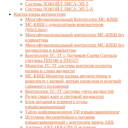
Система ЛОКОЙЛ ЛИСА-ЭП-5
Система ЛОКОЙЛ ЛИСА-ЭП-5-А
Контроллеры автоцистерн
Многофункциональный Контроллер МС-КВШ
МС-КВШ с одноплатным компьютером
(Win/Linux)
Многофункциональный контроллер МС-КВШ без
клавиатуры
Многофункциональный контроллер МС-КВШ без
индикатора и клавиатуры
Контроллер ТС-ТГ с Датчиком Съема Сигнала
счетчика ППО40 и ППО25
Монитор ТС-ТГ системы контроля полноты
налива и слива жидкости
МС-КВШ Монитор налива автоцистерны в
комплекте с вилкой, витым проводом и розеткой
гаражного положения
Контроллер ТС-ТГ системы учета жидкостей
Ридер смарт-карт и световой индикатор
Блок питания и плавного пуска
взрывозащищенный
Табло информационное ТИ взрывозащищенное
Источник бесперебойного питания
взрывозащищенный с контролем заряда АКБ
Антенна ANT-1КВ-GPS II активная