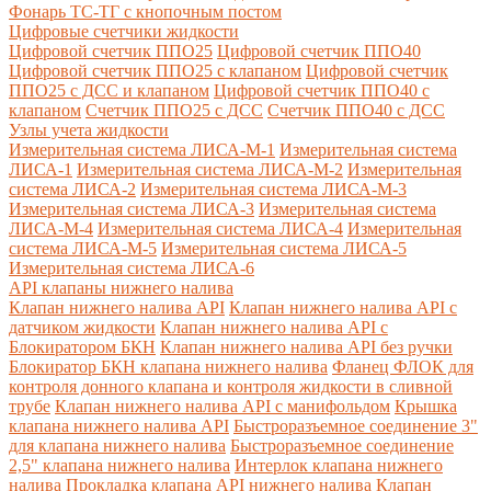
Фонарь ТС-ТГ с кнопочным постом
Цифровые счетчики жидкости
Цифровой счетчик ППО25
Цифровой счетчик ППО40
Цифровой счетчик ППО25 с клапаном
Цифровой счетчик
ППО25 с ДСС и клапаном
Цифровой счетчик ППО40 с
клапаном
Счетчик ППО25 с ДСС
Счетчик ППО40 с ДСС
Узлы учета жидкости
Измерительная система ЛИСА-М-1
Измерительная система
ЛИСА-1
Измерительная система ЛИСА-М-2
Измерительная
система ЛИСА-2
Измерительная система ЛИСА-М-3
Измерительная система ЛИСА-3
Измерительная система
ЛИСА-М-4
Измерительная система ЛИСА-4
Измерительная
система ЛИСА-М-5
Измерительная система ЛИСА-5
Измерительная система ЛИСА-6
API клапаны нижнего налива
Клапан нижнего налива API
Клапан нижнего налива API с
датчиком жидкости
Клапан нижнего налива API с
Блокиратором БКН
Клапан нижнего налива API без ручки
Блокиратор БКН клапана нижнего налива
Фланец ФЛОК для
контроля донного клапана и контроля жидкости в сливной
трубе
Клапан нижнего налива API с манифольдом
Крышка
клапана нижнего налива API
Быстроразъемное соединение 3"
для клапана нижнего налива
Быстроразъемное соединение
2,5" клапана нижнего налива
Интерлок клапана нижнего
налива
Прокладка клапана API нижнего налива
Клапан