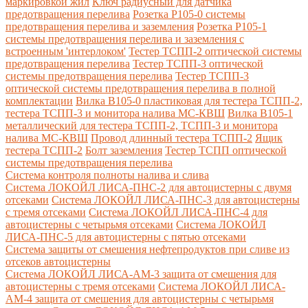
маркировкой жил
Ключ радиусный для датчика
предотвращения перелива
Розетка Р105-0 системы
предотвращения перелива и заземления
Розетка Р105-1
системы предотвращения перелива и заземления с
встроенным 'интерлоком'
Тестер ТСПП-2 оптической системы
предотвращения перелива
Тестер ТСПП-3 оптической
системы предотвращения перелива
Тестер ТСПП-3
оптической системы предотвращения перелива в полной
комплектации
Вилка В105-0 пластиковая для тестера ТСПП-2,
тестера ТСПП-3 и монитора налива МС-КВШ
Вилка В105-1
металлический для тестера ТСПП-2, ТСПП-3 и монитора
налива МС-КВШ
Провод длинный тестера ТСПП-2
Ящик
тестера ТСПП-2
Болт заземления
Тестер ТСПП оптической
системы предотвращения перелива
Cистема контроля полноты налива и слива
Система ЛОКОЙЛ ЛИСА-ПНС-2 для автоцистерны с двумя
отсеками
Система ЛОКОЙЛ ЛИСА-ПНС-3 для автоцистерны
с тремя отсеками
Система ЛОКОЙЛ ЛИСА-ПНС-4 для
автоцистерны с четырьмя отсеками
Система ЛОКОЙЛ
ЛИСА-ПНС-5 для автоцистерны с пятью отсеками
Система защиты от смешения нефтепродуктов при сливе из
отсеков автоцистерны
Система ЛОКОЙЛ ЛИСА-AM-3 защита от смешения для
автоцистерны с тремя отсеками
Система ЛОКОЙЛ ЛИСА-
AM-4 защита от смешения для автоцистерны с четырьмя