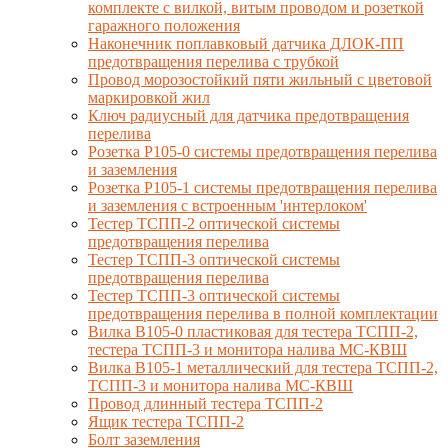
комплекте с вилкой, витым проводом и розеткой
гаражного положения
Наконечник поплавковый датчика ДЛОК-ПП
предотвращения перелива с трубкой
Провод морозостойкий пяти жильный с цветовой
маркировкой жил
Ключ радиусный для датчика предотвращения
перелива
Розетка Р105-0 системы предотвращения перелива
и заземления
Розетка Р105-1 системы предотвращения перелива
и заземления с встроенным 'интерлоком'
Тестер ТСПП-2 оптической системы
предотвращения перелива
Тестер ТСПП-3 оптической системы
предотвращения перелива
Тестер ТСПП-3 оптической системы
предотвращения перелива в полной комплектации
Вилка В105-0 пластиковая для тестера ТСПП-2,
тестера ТСПП-3 и монитора налива МС-КВШ
Вилка В105-1 металлический для тестера ТСПП-2,
ТСПП-3 и монитора налива МС-КВШ
Провод длинный тестера ТСПП-2
Ящик тестера ТСПП-2
Болт заземления