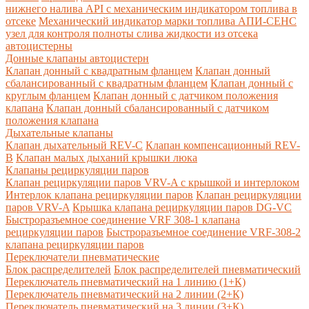
нижнего налива API с механическим индикатором топлива в
отсеке
Механический индикатор марки топлива
АПИ-СЕНС
узел для контроля полноты слива жидкости из отсека
автоцистерны
Донные клапаны автоцистерн
Клапан донный с квадратным фланцем
Клапан донный
сбалансированный с квадратным фланцем
Клапан донный с
круглым фланцем
Клапан донный с датчиком положения
клапана
Клапан донный сбалансированный с датчиком
положения клапана
Дыхательные клапаны
Клапан дыхательный REV-C
Клапан компенсационный REV-
B
Клапан малых дыханий крышки люка
Клапаны рециркуляции паров
Клапан рециркуляции паров VRV-A с крышкой и интерлоком
Интерлок клапана рециркуляции паров
Клапан рециркуляции
паров VRV-A
Крышка клапана рециркуляции паров DG-VC
Быстроразъемное соединение VRF 308-1 клапана
рециркуляции паров
Быстроразъемное соединение VRF-308-2
клапана рециркуляции паров
Переключатели пневматические
Блок распределителей
Блок распределителей пневматический
Переключатель пневматический на 1 линию (1+К)
Переключатель пневматический на 2 линии (2+К)
Переключатель пневматический на 3 линии (3+К)